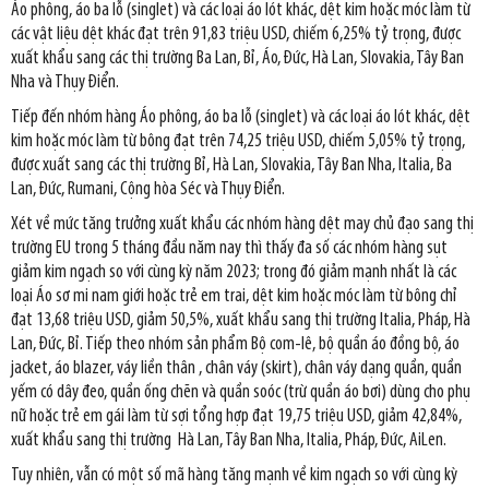
Áo phông, áo ba lỗ (singlet) và các loại áo lót khác, dệt kim hoặc móc làm từ
các vật liệu dệt khác đạt trên 91,83 triệu USD, chiếm 6,25% tỷ trọng, được
xuất khẩu sang các thị trường Ba Lan, Bỉ, Áo, Đức, Hà Lan, Slovakia, Tây Ban
Nha và Thụy Điển.
Tiếp đến nhóm hàng Áo phông, áo ba lỗ (singlet) và các loại áo lót khác, dệt
kim hoặc móc làm từ bông đạt trên 74,25 triệu USD, chiếm 5,05% tỷ trọng,
được xuất sang các thị trường Bỉ, Hà Lan, Slovakia, Tây Ban Nha, Italia, Ba
Lan, Đức, Rumani, Cộng hòa Séc và Thụy Điển.
Xét về mức tăng trưởng xuất khẩu các nhóm hàng dệt may chủ đạo sang thị
trường EU trong 5 tháng đầu năm nay thì thấy đa số các nhóm hàng sụt
giảm kim ngạch so với cùng kỳ năm 2023; trong đó giảm mạnh nhất là các
loại Áo sơ mi nam giới hoặc trẻ em trai, dệt kim hoặc móc làm từ bông chỉ
đạt 13,68 triệu USD, giảm 50,5%, xuất khẩu sang thị trường Italia, Pháp, Hà
Lan, Đức, Bỉ. Tiếp theo nhóm sản phẩm Bộ com-lê, bộ quần áo đồng bộ, áo
jacket, áo blazer, váy liền thân , chân váy (skirt), chân váy dạng quần, quần
yếm có dây đeo, quần ống chẽn và quần soóc (trừ quần áo bơi) dùng cho phụ
nữ hoặc trẻ em gái làm từ sợi tổng hợp đạt 19,75 triệu USD, giảm 42,84%,
xuất khẩu sang thị trường Hà Lan, Tây Ban Nha, Italia, Pháp, Đức, AiLen.
Tuy nhiên, vẫn có một số mã hàng tăng mạnh về kim ngạch so với cùng kỳ