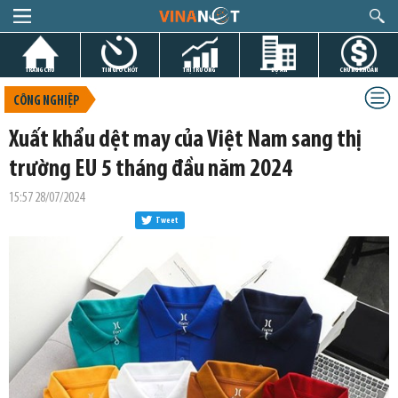
TRANG CHỦ
TIN GIỜ CHÓT
THỊ TRƯỜNG
DỰ ÁN
CHỨNG KHOÁN
CÔNG NGHIỆP
Xuất khẩu dệt may của Việt Nam sang thị
trường EU 5 tháng đầu năm 2024
15:57 28/07/2024
Tweet