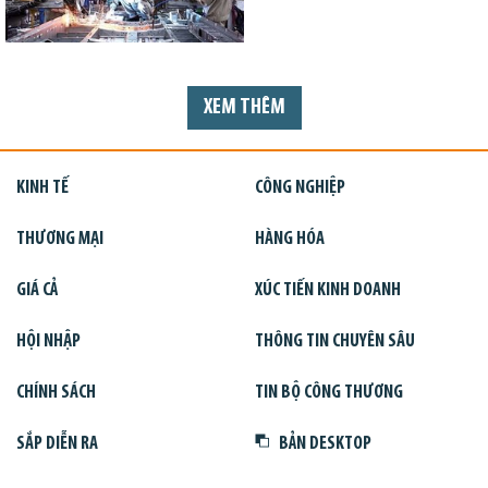
XEM THÊM
KINH TẾ
CÔNG NGHIỆP
THƯƠNG MẠI
HÀNG HÓA
GIÁ CẢ
XÚC TIẾN KINH DOANH
HỘI NHẬP
THÔNG TIN CHUYÊN SÂU
CHÍNH SÁCH
TIN BỘ CÔNG THƯƠNG
SẮP DIỄN RA
BẢN DESKTOP