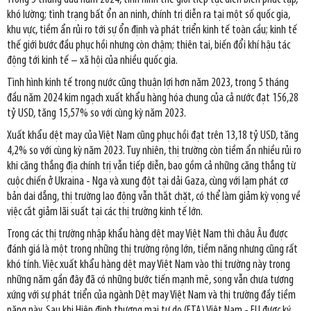
khó lường; tình trạng bất ổn an ninh, chính trị diễn ra tại một số quốc gia,
khu vực, tiềm ẩn rủi ro tới sự ổn định và phát triển kinh tế toàn cầu; kinh tế
thế giới bước đầu phục hồi nhưng còn chậm; thiên tai, biến đổi khí hậu tác
động tới kinh tế – xã hội của nhiều quốc gia.
Tình hình kinh tế trong nước cũng thuận lợi hơn năm 2023, trong 5 tháng
đầu năm 2024 kim ngạch xuất khẩu hàng hóa chung của cả nước đạt 156,28
tỷ USD, tăng 15,57% so với cùng kỳ năm 2023.
Xuất khẩu dệt may của Việt Nam cũng phục hồi đạt trên 13,18 tỷ USD, tăng
4,2% so với cùng kỳ năm 2023. Tuy nhiên, thị trường còn tiềm ẩn nhiều rủi ro
khi căng thẳng địa chính trị vẫn tiếp diễn, bao gồm cả những căng thẳng từ
cuộc chiến ở Ukraina - Nga và xung đột tại dải Gaza, cùng với lạm phát cơ
bản dai dẳng, thị trường lao động vẫn thắt chặt, có thể làm giảm kỳ vọng về
việc cắt giảm lãi suất tại các thị trường kinh tế lớn.
Trong các thị trường nhập khẩu hàng dệt may Việt Nam thì châu Âu được
đánh giá là một trong những thị trường rộng lớn, tiềm năng nhưng cũng rất
khó tính. Việc xuất khẩu hàng dệt may Việt Nam vào thị trường này trong
những năm gần đây đã có những bước tiến mạnh mẽ, song vẫn chưa tương
xứng với sự phát triển của ngành Dệt may Việt Nam và thị trường đầy tiềm
năng này. Sau khi Hiệp định thương mại tự do (FTA) Việt Nam - EU được ký