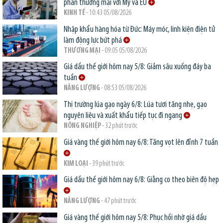
phán thương mại với Mỹ và EU
KINH TẾ
- 10:43 05/08/2026
Nhập khẩu hàng hóa từ Đức: Máy móc, linh kiện điện tử
làm động lực bứt phá
THƯƠNG MẠI
- 09:05 05/08/2026
Giá dầu thế giới hôm nay 5/8: Giảm sâu xuống đáy ba
tuần
NĂNG LƯỢNG
- 08:53 05/08/2026
Thị trường lúa gạo ngày 6/8: Lúa tươi tăng nhẹ, gạo
nguyên liệu và xuất khẩu tiếp tục đi ngang
NÔNG NGHIỆP
- 32 phút trước
Giá vàng thế giới hôm nay 6/8: Tăng vọt lên đỉnh 7 tuần
KIM LOẠI
- 39 phút trước
Giá dầu thế giới hôm nay 6/8: Giằng co theo biên độ hẹp
NĂNG LƯỢNG
- 47 phút trước
Giá vàng thế giới hôm nay 5/8: Phục hồi nhờ giá dầu