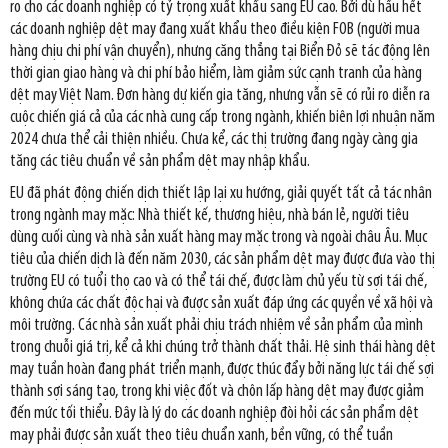
ro cho các doanh nghiệp có tỷ trọng xuất khẩu sang EU cao. Bởi dù hầu hết
các doanh nghiệp dệt may đang xuất khẩu theo điều kiện FOB (người mua
hàng chịu chi phí vận chuyển), nhưng căng thẳng tại Biển Đỏ sẽ tác động lên
thời gian giao hàng và chi phí bảo hiểm, làm giảm sức cạnh tranh của hàng
dệt may Việt Nam. Đơn hàng dự kiến gia tăng, nhưng vẫn sẽ có rủi ro diễn ra
cuộc chiến giá cả của các nhà cung cấp trong ngành, khiến biên lợi nhuận năm
2024 chưa thể cải thiện nhiều. Chưa kể, các thị trường đang ngày càng gia
tăng các tiêu chuẩn về sản phẩm dệt may nhập khẩu.
EU đã phát động chiến dịch thiết lập lại xu hướng, giải quyết tất cả tác nhân
trong ngành may mặc: Nhà thiết kế, thương hiệu, nhà bán lẻ, người tiêu
dùng cuối cùng và nhà sản xuất hàng may mặc trong và ngoài châu Âu. Mục
tiêu của chiến dịch là đến năm 2030, các sản phẩm dệt may được đưa vào thị
trường EU có tuổi thọ cao và có thể tái chế, được làm chủ yếu từ sợi tái chế,
không chứa các chất độc hại và được sản xuất đáp ứng các quyền về xã hội và
môi trường. Các nhà sản xuất phải chịu trách nhiệm về sản phẩm của mình
trong chuỗi giá trị, kể cả khi chúng trở thành chất thải. Hệ sinh thái hàng dệt
may tuần hoàn đang phát triển mạnh, được thúc đẩy bởi năng lực tái chế sợi
thành sợi sáng tạo, trong khi việc đốt và chôn lấp hàng dệt may được giảm
đến mức tối thiểu. Đây là lý do các doanh nghiệp đòi hỏi các sản phẩm dệt
may phải được sản xuất theo tiêu chuẩn xanh, bền vững, có thể tuần