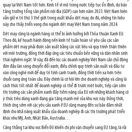
quay lại Việt Nam tốt hơn. Kinh tế vĩ mô trong nước tiếp tục ổn định, dự báo
tăng trưởng tổng sản phẩm nội địa (GDP) cao hơn năm 2023. Việt Nam hiện
vẫn giữ vị trí thứ 3 thế giới trong xuất khẩu dệt may, do đó, những tín hiệu
này cho thấy triển vọng cho ngành dệt may Việt Nam trong năm 2024.
Dệt may cũng là ngành hàng có thể bị ảnh hưởng bởi Thỏa thuận Xanh EU.
Theo đó, kế hoạch hành động nền kinh tế tuần hoàn sẽ yêu cầu các sản
phẩm dệt may phải được sản xuất bằng các vật liệu và quy trình thân thiện
với môi trường, đồng thời đáp ứng các tiêu chuẩn bền vững và dán nhãn sinh
thái nghiêm ngặt. Vì vậy, đã đến lúc các doanh nghiệp Việt Nam cần chủ động
đón đầu làn sóng chuyển đổi xanh, điều chỉnh quy trình sản xuất và đầu tư
vào công nghệ mới để duy trì tính cạnh tranh, đồng thời tiến xa hơn trên
chuỗi cung ứng toàn cầu. Đây chính là cơ hội lớn cho doanh nghiệp và cũng là
cách thức tốt nhất để doanh nghiệp có thể đi trước một bước, tiếp cận sớm
thị trường các sản phẩm xanh đầy tiềm năng của EU với những khách hàng có
ý thức tiêu dùng xanh đang gia tăng mạnh mẽ của khu vực này. Đồng thời,
thích ứng sớm với các yêu cầu xanh ở EU cũng mang đến sự bảo đảm nhất
định cho khả năng xuất khẩu của doanh nghiệp đi các thị trường phát triển
khác như Mỹ, Anh, Nhật Bản, Australia…
Căng thẳng tại khu vực Biển Đỏ khiến chi phí vận chuyển sang EU tăng, là rủi