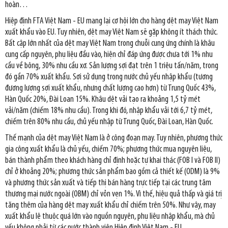
hoàn…
Hiệp định FTA Việt Nam - EU mang lại cơ hội lớn cho hàng dệt may Việt Nam
xuất khẩu vào EU. Tuy nhiên, dệt may Việt Nam sẽ gặp không ít thách thức.
Bất cập lớn nhất của dệt may Việt Nam trong chuỗi cung ứng chính là khâu
cung cấp nguyên, phụ liệu đầu vào, hiện chỉ đáp ứng được chưa tới 1% nhu
cầu về bông, 30% nhu cầu xơ. Sản lượng sợi đạt trên 1 triệu tấn/năm, trong
đó gần 70% xuất khẩu. Sợi sử dụng trong nước chủ yếu nhập khẩu (tương
đương lượng sợi xuất khẩu, nhưng chất lượng cao hơn) từ Trung Quốc 43%,
Hàn Quốc 20%, Đài Loan 15%. Khâu dệt vải tạo ra khoảng 1,5 tỷ mét
vải/năm (chiếm 18% nhu cầu). Trong khi đó, nhập khẩu vải tới 6,7 tỷ mét,
chiếm trên 80% nhu cầu, chủ yếu nhập từ Trung Quốc, Đài Loan, Hàn Quốc.
Thế mạnh của dệt may Việt Nam là ở công đoạn may. Tuy nhiên, phương thức
gia công xuất khẩu là chủ yếu, chiếm 70%; phương thức mua nguyên liệu,
bán thành phẩm theo khách hàng chỉ định hoặc tự khai thác (FOB I và FOB II)
chỉ ở khoảng 20%; phương thức sản phẩm bao gồm cả thiết kế (ODM) là 9%
và phương thức sản xuất và tiếp thị bán hàng trực tiếp tại các trung tâm
thương mại nước ngoài (OBM) chỉ vỏn vẹn 1%. Vì thế, hiệu quả thấp và giá trị
tăng thêm của hàng dệt may xuất khẩu chỉ chiếm trên 50%. Như vậy, may
xuất khẩu lệ thuộc quá lớn vào nguồn nguyên, phụ liệu nhập khẩu, mà chủ
yếu không phải từ các nước thành viên Hiệp định Việt Nam - EU.