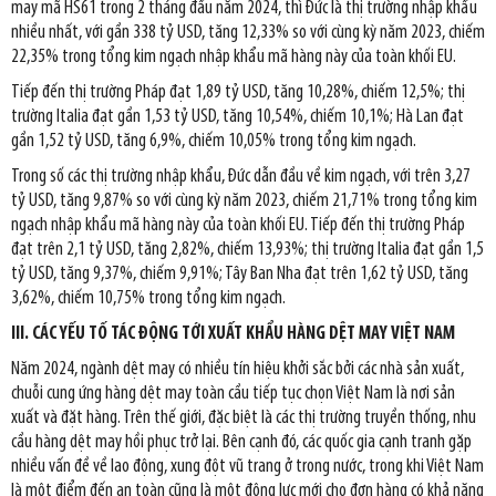
may mã HS61 trong 2 tháng đầu năm 2024, thì Đức là thị trường nhập khẩu
nhiều nhất, với gần 338 tỷ USD, tăng 12,33% so với cùng kỳ năm 2023, chiếm
22,35% trong tổng kim ngạch nhập khẩu mã hàng này của toàn khối EU.
Tiếp đến thị trường Pháp đạt 1,89 tỷ USD, tăng 10,28%, chiếm 12,5%; thị
trường Italia đạt gần 1,53 tỷ USD, tăng 10,54%, chiếm 10,1%; Hà Lan đạt
gần 1,52 tỷ USD, tăng 6,9%, chiếm 10,05% trong tổng kim ngạch.
Trong số các thị trường nhập khẩu, Đức dẫn đầu về kim ngạch, với trên 3,27
tỷ USD, tăng 9,87% so với cùng kỳ năm 2023, chiếm 21,71% trong tổng kim
ngạch nhập khẩu mã hàng này của toàn khối EU. Tiếp đến thị trường Pháp
đạt trên 2,1 tỷ USD, tăng 2,82%, chiếm 13,93%; thị trường Italia đạt gần 1,5
tỷ USD, tăng 9,37%, chiếm 9,91%; Tây Ban Nha đạt trên 1,62 tỷ USD, tăng
3,62%, chiếm 10,75% trong tổng kim ngạch.
III. CÁC YẾU TỐ TÁC ĐỘNG TỚI XUẤT KHẨU HÀNG DỆT MAY VIỆT NAM
Năm 2024, ngành dệt may có nhiều tín hiệu khởi sắc bởi các nhà sản xuất,
chuỗi cung ứng hàng dệt may toàn cầu tiếp tục chọn Việt Nam là nơi sản
xuất và đặt hàng. Trên thế giới, đặc biệt là các thị trường truyền thống, nhu
cầu hàng dệt may hồi phục trở lại. Bên cạnh đó, các quốc gia cạnh tranh gặp
nhiều vấn đề về lao động, xung đột vũ trang ở trong nước, trong khi Việt Nam
là một điểm đến an toàn cũng là một động lực mới cho đơn hàng có khả năng