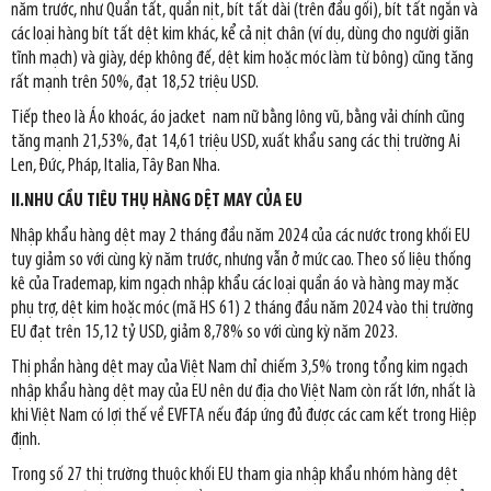
năm trước, như Quần tất, quần nịt, bít tất dài (trên đầu gối), bít tất ngắn và
các loại hàng bít tất dệt kim khác, kể cả nịt chân (ví dụ, dùng cho người giãn
tĩnh mạch) và giày, dép không đế, dệt kim hoặc móc làm từ bông) cũng tăng
rất mạnh trên 50%, đạt 18,52 triệu USD.
Tiếp theo là Áo khoác, áo jacket nam nữ bằng lông vũ, bằng vải chính cũng
tăng mạnh 21,53%, đạt 14,61 triệu USD, xuất khẩu sang các thị trường Ai
Len, Đức, Pháp, Italia, Tây Ban Nha.
II.NHU CẦU TIÊU THỤ HÀNG DỆT MAY CỦA EU
Nhập khẩu hàng dệt may 2 tháng đầu năm 2024 của các nước trong khối EU
tuy giảm so với cùng kỳ năm trước, nhưng vẫn ở mức cao. Theo số liệu thống
kê của Trademap, kim ngạch nhập khẩu các loại quần áo và hàng may mặc
phụ trợ, dệt kim hoặc móc (mã HS 61) 2 tháng đầu năm 2024 vào thị trường
EU đạt trên 15,12 tỷ USD, giảm 8,78% so với cùng kỳ năm 2023.
Thị phần hàng dệt may của Việt Nam chỉ chiếm 3,5% trong tổng kim ngạch
nhập khẩu hàng dệt may của EU nên dư địa cho Việt Nam còn rất lớn, nhất là
khi Việt Nam có lợi thế về EVFTA nếu đáp ứng đủ được các cam kết trong Hiệp
định.
Trong số 27 thị trường thuộc khối EU tham gia nhập khẩu nhóm hàng dệt