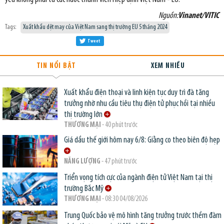
Nguồn:
Vinanet/VITIC
Tags:
Xuất khẩu dệt may của Việt Nam sang thị trường EU 5 tháng 2024
Tweet
TIN NỔI BẬT
XEM NHIỀU
Xuất khẩu điện thoại và linh kiện tục duy trì đà tăng
trưởng nhờ nhu cầu tiêu thụ điện tử phục hồi tại nhiều
thị trường lớn
THƯƠNG MẠI
- 40 phút trước
Giá dầu thế giới hôm nay 6/8: Giằng co theo biên độ hẹp
NĂNG LƯỢNG
- 47 phút trước
Triển vọng tích cực của ngành điện tử Việt Nam tại thị
trường Bắc Mỹ
THƯƠNG MẠI
- 08:30 04/08/2026
Trung Quốc bảo vệ mô hình tăng trưởng trước thềm đàm