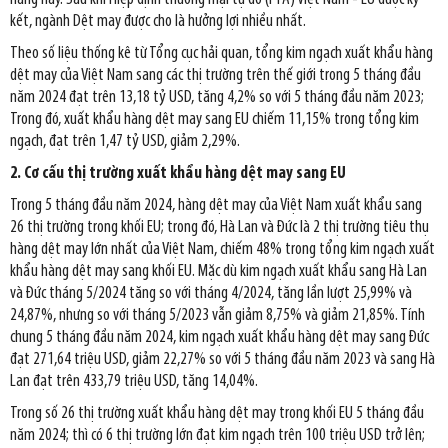
kết, ngành Dệt may được cho là hưởng lợi nhiều nhất.
Theo số liệu thống kê từ Tổng cục hải quan, tổng kim ngạch xuất khẩu hàng
dệt may của Việt Nam sang các thị trường trên thế giới trong 5 tháng đầu
năm 2024 đạt trên 13,18 tỷ USD, tăng 4,2% so với 5 tháng đầu năm 2023;
Trong đó, xuất khẩu hàng dệt may sang EU chiếm 11,15% trong tổng kim
ngạch, đạt trên 1,47 tỷ USD, giảm 2,29%.
2. Cơ cấu thị trường xuất khẩu hàng dệt may sang EU
Trong 5 tháng đầu năm 2024, hàng dệt may của Việt Nam xuất khẩu sang
26 thị trường trong khối EU; trong đó, Hà Lan và Đức là 2 thị trường tiêu thụ
hàng dệt may lớn nhất của Việt Nam, chiếm 48% trong tổng kim ngạch xuất
khẩu hàng dệt may sang khối EU. Mặc dù kim ngạch xuất khẩu sang Hà Lan
và Đức tháng 5/2024 tăng so với tháng 4/2024, tăng lần lượt 25,99% và
24,87%, nhưng so với tháng 5/2023 vẫn giảm 8,75% và giảm 21,85%. Tính
chung 5 tháng đầu năm 2024, kim ngạch xuất khẩu hàng dệt may sang Đức
đạt 271,64 triệu USD, giảm 22,27% so với 5 tháng đầu năm 2023 và sang Hà
Lan đạt trên 433,79 triệu USD, tăng 14,04%.
Trong số 26 thị trường xuất khẩu hàng dệt may trong khối EU 5 tháng đầu
năm 2024; thì có 6 thị trường lớn đạt kim ngạch trên 100 triệu USD trở lên;