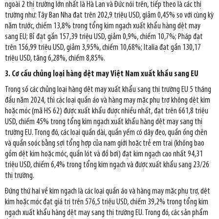
ngoài 2 thị trường lớn nhất là Hà Lan và Đức nói trên, tiếp theo là các thị
trường như: Tây Ban Nha đạt trên 202,9 triệu USD, giảm 0,45% so với cùng kỳ
năm trước, chiếm 13,8% trong tổng kim ngạch xuất khẩu hàng dệt may
sang EU; Bỉ đạt gần 157,39 triệu USD, giảm 0,9%, chiếm 10,7%; Pháp đạt
trên 156,99 triệu USD, giảm 3,95%, chiếm 10,68%; Italia đạt gần 130,17
triệu USD, tăng 6,28%, chiếm 8,85%.
3. Cơ cấu chủng loại hàng dệt may Việt Nam xuất khẩu sang EU
Trong số các chủng loại hàng dệt may xuất khẩu sang thị trường EU 5 tháng
đầu năm 2024, thì các loại quần áo và hàng may mặc phụ trợ không dệt kim
hoặc móc (mã HS 62) được xuất khẩu được nhiều nhất, đạt trên 661,8 triệu
USD, chiếm 45% trong tổng kim ngạch xuất khẩu hàng dệt may sang thị
trường EU. Trong đó, các loại quần dài, quần yếm có dây đeo, quần ống chẽn
và quần soóc bằng sợi tổng hợp của nam giới hoặc trẻ em trai (không bao
gồm dệt kim hoặc móc, quần lót và đồ bơi) đạt kim ngạch cao nhất 94,31
triệu USD, chiếm 6,4% trong tổng kim ngạch và được xuất khẩu sang 23/26
thị trường.
Đứng thứ hai về kim ngạch là các loại quần áo và hàng may mặc phụ trợ, dệt
kim hoặc móc đạt giá trị trên 576,5 triệu USD, chiếm 39,2% trong tổng kim
ngạch xuất khẩu hàng dệt may sang thị trường EU. Trong đó, các sản phẩm