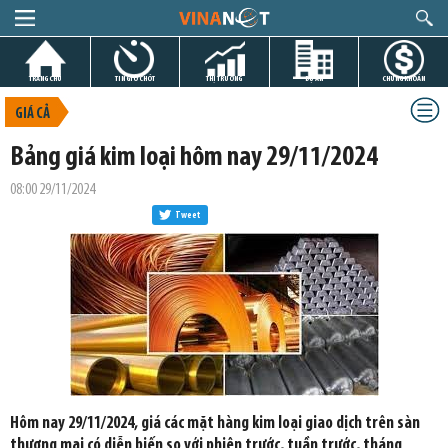
TRANG CHỦ
TIN GIỜ CHÓT
THỊ TRƯỜNG
DỰ ÁN
CHỨNG KHOÁN
GIÁ CẢ
Bảng giá kim loại hôm nay 29/11/2024
08:00 29/11/2024
Tweet
Hôm nay 29/11/2024, giá các mặt hàng kim loại giao dịch trên sàn
thương mại có diễn biến so với phiên trước, tuần trước, tháng