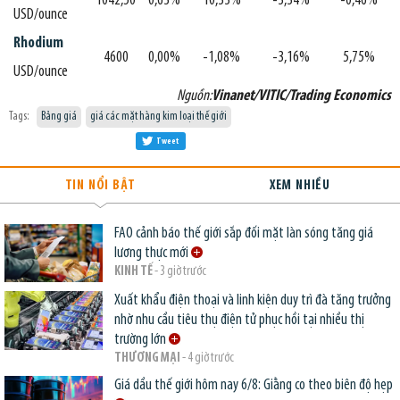
1042,50
0,63%
10,33%
-3,34%
-0,46%
USD/ounce
Rhodium
4600
0,00%
-1,08%
-3,16%
5,75%
USD/ounce
Nguồn:
Vinanet/VITIC/Trading Economics
Tags:
Bảng giá
giá các mặt hàng kim loại thế giới
Tweet
TIN NỔI BẬT
XEM NHIỀU
FAO cảnh báo thế giới sắp đối mặt làn sóng tăng giá
lương thực mới
KINH TẾ
- 3 giờ trước
Xuất khẩu điện thoại và linh kiện duy trì đà tăng trưởng
nhờ nhu cầu tiêu thụ điện tử phục hồi tại nhiều thị
trường lớn
THƯƠNG MẠI
- 4 giờ trước
Giá dầu thế giới hôm nay 6/8: Giằng co theo biên độ hẹp