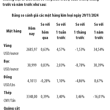
trước và năm trước như sau:
Bảng so sánh giá các mặt hàng kim loại ngày 29/11/2024
So với
So với
So với
So với
Hôm
Mặt hàng
hôm
1 tuần
1 tháng
1 năm
nay
qua
trước
trước
trước
Vàng
2685,97
0,63%
4,57%
-1,53%
34,54%
USD/ounce
Bạc
30,999
0,83%
2,03%
-8,78%
30,39%
USD/ounce
Đồng
4,1013
-0,28%
1,10%
-4,86%
8,67%
USD/Lbs
Thép
3348,00
0,39%
3,40%
3,46%
-16,01%
CNY/Tấn
Quặng sắt