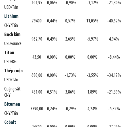
101,95
0,06%
-0,90%
-3,12%
-21,30%
USD/Tấn
Lithium
79400
0,44%
0,57%
11,05%
-40,52%
CNY/Tấn
Bạch kim
962,70
0,49%
2,65%
-5,97%
4,94%
USD/ounce
Titan
43,50
0,00%
0,00%
0,00%
-8,44%
USD/KG
Thép cuộn
680,00
0,00%
-1,73%
-3,55%
-34,17%
USD/Tấn
Quặng sắt
781,00
0,51%
3,86%
1,89%
-21,39%
CNY
Bitumen
3390,00
0,24%
-0,29%
4,24%
-5,39%
CNY/Tấn
Cobalt