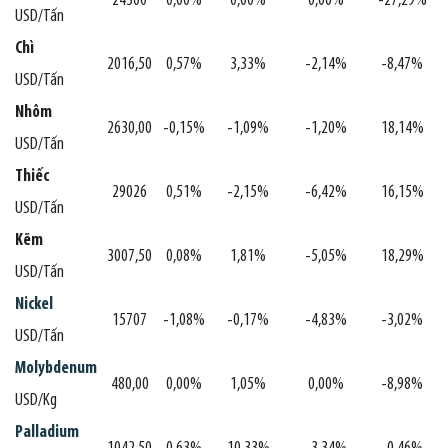
24300
0,00%
0,00%
0,00%
-27,29%
USD/Tấn
Chì
2016,50
0,57%
3,33%
-2,14%
-8,47%
USD/Tấn
Nhôm
2630,00
-0,15%
-1,09%
-1,20%
18,14%
USD/Tấn
Thiếc
29026
0,51%
-2,15%
-6,42%
16,15%
USD/Tấn
Kẽm
3007,50
0,08%
1,81%
-5,05%
18,29%
USD/Tấn
Nickel
15707
-1,08%
-0,17%
-4,83%
-3,02%
USD/Tấn
Molybdenum
480,00
0,00%
1,05%
0,00%
-8,98%
USD/Kg
Palladium