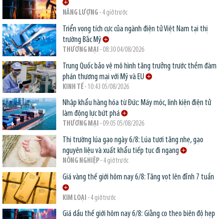
NĂNG LƯỢNG
- 4 giờ trước
Triển vọng tích cực của ngành điện tử Việt Nam tại thị
trường Bắc Mỹ
THƯƠNG MẠI
- 08:30 04/08/2026
Trung Quốc bảo vệ mô hình tăng trưởng trước thềm đàm
phán thương mại với Mỹ và EU
KINH TẾ
- 10:43 05/08/2026
Nhập khẩu hàng hóa từ Đức: Máy móc, linh kiện điện tử
làm động lực bứt phá
THƯƠNG MẠI
- 09:05 05/08/2026
Thị trường lúa gạo ngày 6/8: Lúa tươi tăng nhẹ, gạo
nguyên liệu và xuất khẩu tiếp tục đi ngang
NÔNG NGHIỆP
- 4 giờ trước
Giá vàng thế giới hôm nay 6/8: Tăng vọt lên đỉnh 7 tuần
KIM LOẠI
- 4 giờ trước
Giá dầu thế giới hôm nay 6/8: Giằng co theo biên độ hẹp