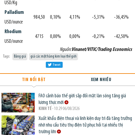
USD/Kg
Palladium
984,50
0,10%
4,11%
-5,31%
-36,45%
USD/ounce
Rhodium
4715
0,00%
0,00%
-0,21%
-42,50%
USD/ounce
Nguồn:
Vinanet/VITIC/Trading Economics
Tags:
Bảng giá
giá các mặt hàng kim loại thế giới
Tweet
TIN NỔI BẬT
XEM NHIỀU
FAO cảnh báo thế giới sắp đối mặt làn sóng tăng giá
lương thực mới
KINH TẾ
- 10:29 06/08/2026
Xuất khẩu điện thoại và linh kiện duy trì đà tăng trưởng
nhờ nhu cầu tiêu thụ điện tử phục hồi tại nhiều thị
trường lớn