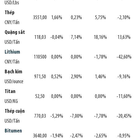
USD/Lbs
Thép
3551,00
1,66%
0,23%
5,75%
-2,10%
CNY/Tấn
Quặng sắt
118,03
-0,04%
7,14%
18,16%
13,63%
USD/Tấn
Lithium
110500
0,00%
0,00%
-1,78%
-42,60%
CNY/Tấn
Bạch kim
971,50
0,52%
2,90%
1,46%
-9,16%
USD/ounce
Titan
52,50
0,00%
0,00%
0,00%
-11,60%
USD/KG
Thép cuộn
770,03
-5,29%
-7,00%
-7,78%
-20,45%
USD/Tấn
Bitumen
3640,00
-1,94%
-2,47%
-2,65%
-0,95%