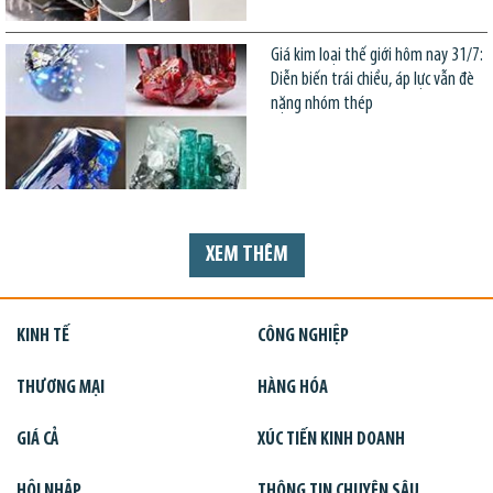
Giá kim loại thế giới hôm nay 31/7:
Diễn biến trái chiều, áp lực vẫn đè
nặng nhóm thép
XEM THÊM
KINH TẾ
CÔNG NGHIỆP
THƯƠNG MẠI
HÀNG HÓA
GIÁ CẢ
XÚC TIẾN KINH DOANH
HỘI NHẬP
THÔNG TIN CHUYÊN SÂU