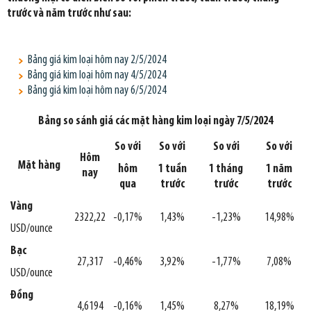
trước và năm trước như sau:
Bảng giá kim loại hôm nay 2/5/2024
Bảng giá kim loại hôm nay 4/5/2024
Bảng giá kim loại hôm nay 6/5/2024
Bảng so sánh giá các mặt hàng kim loại ngày 7/5/2024
So với
So với
So với
So với
Hôm
Mặt hàng
hôm
1 tuần
1 tháng
1 năm
nay
qua
trước
trước
trước
Vàng
2322,22
-0,17%
1,43%
-1,23%
14,98%
USD/ounce
Bạc
27,317
-0,46%
3,92%
-1,77%
7,08%
USD/ounce
Đồng
4,6194
-0,16%
1,45%
8,27%
18,19%