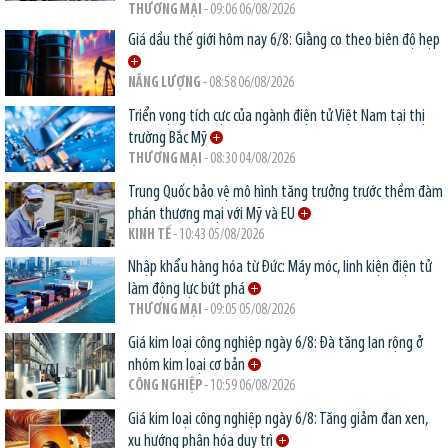
THƯƠNG MẠI
- 09:06 06/08/2026
Giá dầu thế giới hôm nay 6/8: Giằng co theo biên độ hẹp
NĂNG LƯỢNG
- 08:58 06/08/2026
Triển vọng tích cực của ngành điện tử Việt Nam tại thị
trường Bắc Mỹ
THƯƠNG MẠI
- 08:30 04/08/2026
Trung Quốc bảo vệ mô hình tăng trưởng trước thềm đàm
phán thương mại với Mỹ và EU
KINH TẾ
- 10:43 05/08/2026
Nhập khẩu hàng hóa từ Đức: Máy móc, linh kiện điện tử
làm động lực bứt phá
THƯƠNG MẠI
- 09:05 05/08/2026
Giá kim loại công nghiệp ngày 6/8: Đà tăng lan rộng ở
nhóm kim loại cơ bản
CÔNG NGHIỆP
- 10:59 06/08/2026
Giá kim loại công nghiệp ngày 6/8: Tăng giảm đan xen,
xu hướng phân hóa duy trì