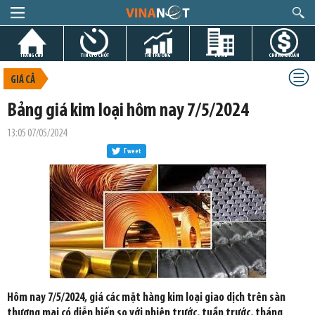
TRANG CHỦ
TIN GIỜ CHÓT
THỊ TRƯỜNG
DỰ ÁN
CHỨNG KHOÁN
GIÁ CẢ
Bảng giá kim loại hôm nay 7/5/2024
13:05 07/05/2024
Tweet
Hôm nay 7/5/2024, giá các mặt hàng kim loại giao dịch trên sàn
thương mại có diễn biến so với phiên trước, tuần trước, tháng