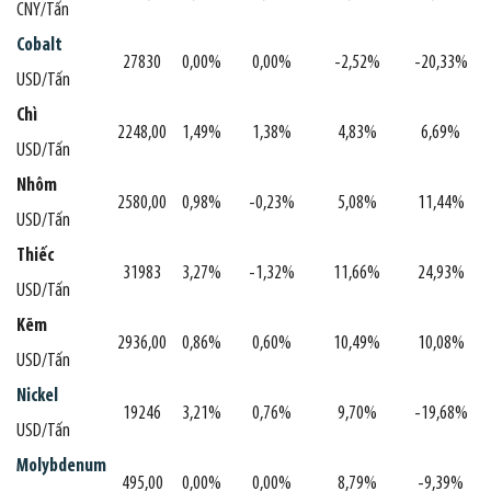
CNY/Tấn
Cobalt
27830
0,00%
0,00%
-2,52%
-20,33%
USD/Tấn
Chì
2248,00
1,49%
1,38%
4,83%
6,69%
USD/Tấn
Nhôm
2580,00
0,98%
-0,23%
5,08%
11,44%
USD/Tấn
Thiếc
31983
3,27%
-1,32%
11,66%
24,93%
USD/Tấn
Kẽm
2936,00
0,86%
0,60%
10,49%
10,08%
USD/Tấn
Nickel
19246
3,21%
0,76%
9,70%
-19,68%
USD/Tấn
Molybdenum
495,00
0,00%
0,00%
8,79%
-9,39%