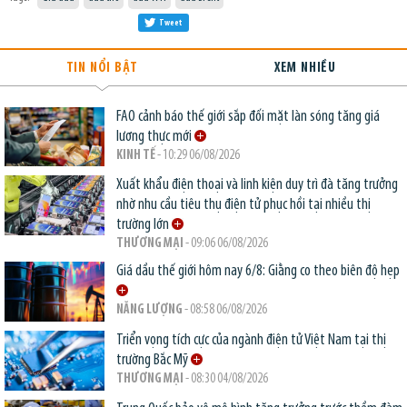
Tweet
TIN NỔI BẬT
XEM NHIỀU
FAO cảnh báo thế giới sắp đối mặt làn sóng tăng giá
lương thực mới
KINH TẾ
- 10:29 06/08/2026
Xuất khẩu điện thoại và linh kiện duy trì đà tăng trưởng
nhờ nhu cầu tiêu thụ điện tử phục hồi tại nhiều thị
trường lớn
THƯƠNG MẠI
- 09:06 06/08/2026
Giá dầu thế giới hôm nay 6/8: Giằng co theo biên độ hẹp
NĂNG LƯỢNG
- 08:58 06/08/2026
Triển vọng tích cực của ngành điện tử Việt Nam tại thị
trường Bắc Mỹ
THƯƠNG MẠI
- 08:30 04/08/2026