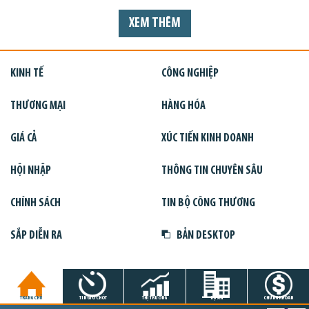
XEM THÊM
KINH TẾ
CÔNG NGHIỆP
THƯƠNG MẠI
HÀNG HÓA
GIÁ CẢ
XÚC TIẾN KINH DOANH
HỘI NHẬP
THÔNG TIN CHUYÊN SÂU
CHÍNH SÁCH
TIN BỘ CÔNG THƯƠNG
SẮP DIỄN RA
BẢN DESKTOP
TRANG CHỦ
TIN GIỜ CHÓT
THỊ TRƯỜNG
DỰ ÁN
CHỨNG KHOÁN