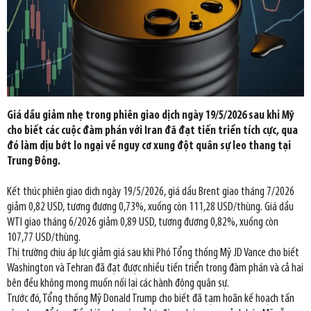
Giá dầu giảm nhẹ trong phiên giao dịch ngày 19/5/2026 sau khi Mỹ
cho biết các cuộc đàm phán với Iran đã đạt tiến triển tích cực, qua
đó làm dịu bớt lo ngại về nguy cơ xung đột quân sự leo thang tại
Trung Đông.
Kết thúc phiên giao dịch ngày 19/5/2026, giá dầu Brent giao tháng 7/2026
giảm 0,82 USD, tương đương 0,73%, xuống còn 111,28 USD/thùng. Giá dầu
WTI giao tháng 6/2026 giảm 0,89 USD, tương đương 0,82%, xuống còn
107,77 USD/thùng.
Thị trường chịu áp lực giảm giá sau khi Phó Tổng thống Mỹ JD Vance cho biết
Washington và Tehran đã đạt được nhiều tiến triển trong đàm phán và cả hai
bên đều không mong muốn nối lại các hành động quân sự.
Trước đó, Tổng thống Mỹ Donald Trump cho biết đã tạm hoãn kế hoạch tấn