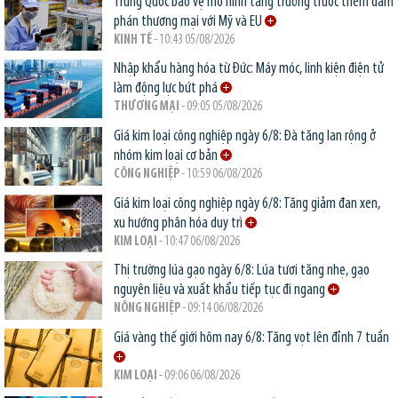
Trung Quốc bảo vệ mô hình tăng trưởng trước thềm đàm
phán thương mại với Mỹ và EU
KINH TẾ
- 10:43 05/08/2026
Nhập khẩu hàng hóa từ Đức: Máy móc, linh kiện điện tử
làm động lực bứt phá
THƯƠNG MẠI
- 09:05 05/08/2026
Giá kim loại công nghiệp ngày 6/8: Đà tăng lan rộng ở
nhóm kim loại cơ bản
CÔNG NGHIỆP
- 10:59 06/08/2026
Giá kim loại công nghiệp ngày 6/8: Tăng giảm đan xen,
xu hướng phân hóa duy trì
KIM LOẠI
- 10:47 06/08/2026
Thị trường lúa gạo ngày 6/8: Lúa tươi tăng nhẹ, gạo
nguyên liệu và xuất khẩu tiếp tục đi ngang
NÔNG NGHIỆP
- 09:14 06/08/2026
Giá vàng thế giới hôm nay 6/8: Tăng vọt lên đỉnh 7 tuần
KIM LOẠI
- 09:06 06/08/2026