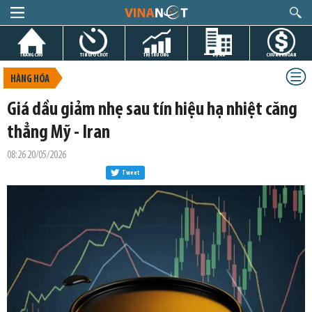
TRANG CHỦ
TIN GIỜ CHÓT
THỊ TRƯỜNG
DỰ ÁN
CHỨNG KHOÁN
HÀNG HÓA
Giá dầu giảm nhẹ sau tín hiệu hạ nhiệt căng
thẳng Mỹ - Iran
08:26 20/05/2026
Tweet