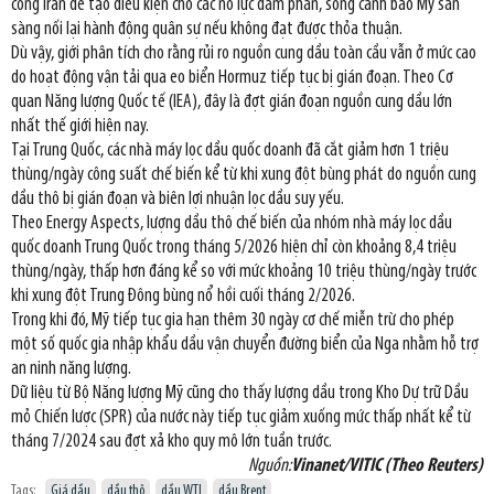
công Iran để tạo điều kiện cho các nỗ lực đàm phán, song cảnh báo Mỹ sẵn
sàng nối lại hành động quân sự nếu không đạt được thỏa thuận.
Dù vậy, giới phân tích cho rằng rủi ro nguồn cung dầu toàn cầu vẫn ở mức cao
do hoạt động vận tải qua eo biển Hormuz tiếp tục bị gián đoạn. Theo Cơ
quan Năng lượng Quốc tế (IEA), đây là đợt gián đoạn nguồn cung dầu lớn
nhất thế giới hiện nay.
Tại Trung Quốc, các nhà máy lọc dầu quốc doanh đã cắt giảm hơn 1 triệu
thùng/ngày công suất chế biến kể từ khi xung đột bùng phát do nguồn cung
dầu thô bị gián đoạn và biên lợi nhuận lọc dầu suy yếu.
Theo Energy Aspects, lượng dầu thô chế biến của nhóm nhà máy lọc dầu
quốc doanh Trung Quốc trong tháng 5/2026 hiện chỉ còn khoảng 8,4 triệu
thùng/ngày, thấp hơn đáng kể so với mức khoảng 10 triệu thùng/ngày trước
khi xung đột Trung Đông bùng nổ hồi cuối tháng 2/2026.
Trong khi đó, Mỹ tiếp tục gia hạn thêm 30 ngày cơ chế miễn trừ cho phép
một số quốc gia nhập khẩu dầu vận chuyển đường biển của Nga nhằm hỗ trợ
an ninh năng lượng.
Dữ liệu từ Bộ Năng lượng Mỹ cũng cho thấy lượng dầu trong Kho Dự trữ Dầu
mỏ Chiến lược (SPR) của nước này tiếp tục giảm xuống mức thấp nhất kể từ
tháng 7/2024 sau đợt xả kho quy mô lớn tuần trước.
Nguồn:
Vinanet/VITIC (Theo Reuters)
Tags:
Giá dầu
dầu thô
dầu WTI
dầu Brent