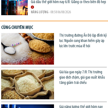
Giá dầu thế giới hôm nay 6/8: Giằng co theo biên độ hẹp
NĂNG LƯỢNG
- 08:58 06/08/2026
CÙNG CHUYÊN MỤC
Thị trường đường Ấn Độ lập đỉnh kỷ
lục: Nguồn cung khan hiếm gây áp
lực lớn trước mùa lễ hội
Giá lúa gạo ngày 7/8: Thị trường
giao dịch chậm, giá gạo xuất khẩu
tăng giảm trái chiều
Giá năng lượng thế giới hôm nay