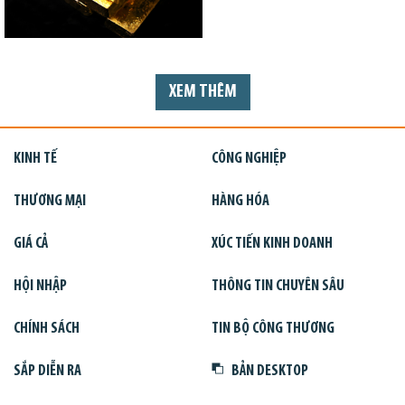
XEM THÊM
KINH TẾ
CÔNG NGHIỆP
THƯƠNG MẠI
HÀNG HÓA
GIÁ CẢ
XÚC TIẾN KINH DOANH
HỘI NHẬP
THÔNG TIN CHUYÊN SÂU
CHÍNH SÁCH
TIN BỘ CÔNG THƯƠNG
SẮP DIỄN RA
BẢN DESKTOP