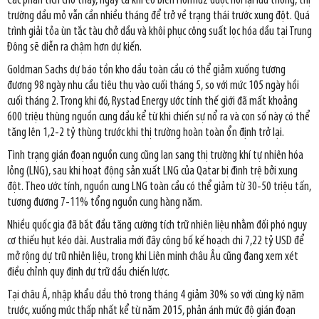
Các phân tích cho thấy, ngay cả khi eo biển Hormuz được nối lại lưu thông, thị
trường dầu mỏ vẫn cần nhiều tháng để trở về trạng thái trước xung đột. Quá
trình giải tỏa ùn tắc tàu chở dầu và khôi phục công suất lọc hóa dầu tại Trung
Đông sẽ diễn ra chậm hơn dự kiến.
Goldman Sachs dự báo tồn kho dầu toàn cầu có thể giảm xuống tương
đương 98 ngày nhu cầu tiêu thụ vào cuối tháng 5, so với mức 105 ngày hồi
cuối tháng 2. Trong khi đó, Rystad Energy ước tính thế giới đã mất khoảng
600 triệu thùng nguồn cung dầu kể từ khi chiến sự nổ ra và con số này có thể
tăng lên 1,2-2 tỷ thùng trước khi thị trường hoàn toàn ổn định trở lại.
Tình trạng gián đoạn nguồn cung cũng lan sang thị trường khí tự nhiên hóa
lỏng (LNG), sau khi hoạt động sản xuất LNG của Qatar bị đình trệ bởi xung
đột. Theo ước tính, nguồn cung LNG toàn cầu có thể giảm từ 30-50 triệu tấn,
tương đương 7-11% tổng nguồn cung hàng năm.
Nhiều quốc gia đã bắt đầu tăng cường tích trữ nhiên liệu nhằm đối phó nguy
cơ thiếu hụt kéo dài. Australia mới đây công bố kế hoạch chi 7,22 tỷ USD để
mở rộng dự trữ nhiên liệu, trong khi Liên minh châu Âu cũng đang xem xét
điều chỉnh quy định dự trữ dầu chiến lược.
Tại châu Á, nhập khẩu dầu thô trong tháng 4 giảm 30% so với cùng kỳ năm
trước, xuống mức thấp nhất kể từ năm 2015, phản ánh mức độ gián đoạn