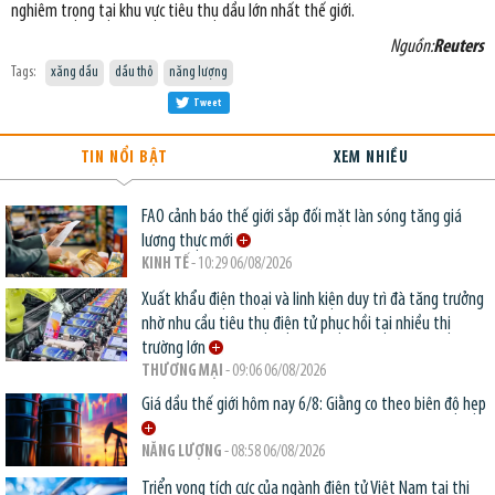
nghiêm trọng tại khu vực tiêu thụ dầu lớn nhất thế giới.
Nguồn:
Reuters
Tags:
xăng dầu
dầu thô
năng lượng
Tweet
TIN NỔI BẬT
XEM NHIỀU
FAO cảnh báo thế giới sắp đối mặt làn sóng tăng giá
lương thực mới
KINH TẾ
- 10:29 06/08/2026
Xuất khẩu điện thoại và linh kiện duy trì đà tăng trưởng
nhờ nhu cầu tiêu thụ điện tử phục hồi tại nhiều thị
trường lớn
THƯƠNG MẠI
- 09:06 06/08/2026
Giá dầu thế giới hôm nay 6/8: Giằng co theo biên độ hẹp
NĂNG LƯỢNG
- 08:58 06/08/2026
Triển vọng tích cực của ngành điện tử Việt Nam tại thị