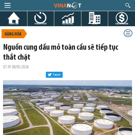
TRANG CHỦ
TIN GIỜ CHÓT
THỊ TRƯỜNG
DỰ ÁN
CHỨNG KHOÁN
HÀNG HÓA
Nguồn cung dầu mỏ toàn cầu sẽ tiếp tục
thắt chặt
07:41 08/05/2026
Tweet