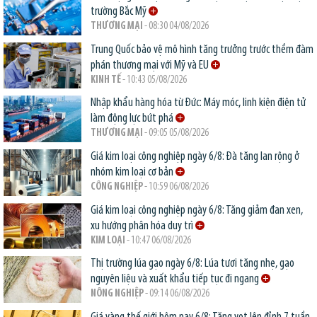
trường Bắc Mỹ
THƯƠNG MẠI
- 08:30 04/08/2026
Trung Quốc bảo vệ mô hình tăng trưởng trước thềm đàm
phán thương mại với Mỹ và EU
KINH TẾ
- 10:43 05/08/2026
Nhập khẩu hàng hóa từ Đức: Máy móc, linh kiện điện tử
làm động lực bứt phá
THƯƠNG MẠI
- 09:05 05/08/2026
Giá kim loại công nghiệp ngày 6/8: Đà tăng lan rộng ở
nhóm kim loại cơ bản
CÔNG NGHIỆP
- 10:59 06/08/2026
Giá kim loại công nghiệp ngày 6/8: Tăng giảm đan xen,
xu hướng phân hóa duy trì
KIM LOẠI
- 10:47 06/08/2026
Thị trường lúa gạo ngày 6/8: Lúa tươi tăng nhẹ, gạo
nguyên liệu và xuất khẩu tiếp tục đi ngang
NÔNG NGHIỆP
- 09:14 06/08/2026