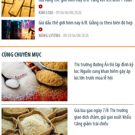
Giá vàng thế giới hôm nay 6/8: Tăng vọt lên đỉnh 7 tuần
KIM LOẠI
- 09:06 06/08/2026
Giá dầu thế giới hôm nay 6/8: Giằng co theo biên độ hẹp
NĂNG LƯỢNG
- 08:58 06/08/2026
CÙNG CHUYÊN MỤC
Thị trường đường Ấn Độ lập đỉnh kỷ
lục: Nguồn cung khan hiếm gây áp
lực lớn trước mùa lễ hội
Giá lúa gạo ngày 7/8: Thị trường
giao dịch chậm, giá gạo xuất khẩu
tăng giảm trái chiều