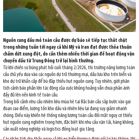
Nguồn cung dầu mỏ toàn cầu được dự báo sẽ tiếp tục thắt chặt
trong những tuần tới ngay cả khi Mỹ và Iran đạt được thỏa thuận
chấm dứt xung đột, do cần thêm nhiều thời gian để hoạt động vận
chuyển dầu từ Trung Đông trở lại bình thường.
Từ khi chiến sự bùng phát hồi cuối tháng 2/2026, thị trường năng lượng toàn
cầu chủ yếu dựa vào các nguồn dự trữ thương mại, dầu lưu kho trên biển và
kho dự trữ khẩn cấp để bù đắp thiếu hụt nguồn cung. Tuy nhiên, giới phân
tích cảnh báo phần lớn tác động của cuộc khủng hoảng vẫn chưa phản ánh
đầy đủ lên nền kinh tế toàn cầu.
Trong bối cảnh nhu cầu nhiên liệu mùa hè tại Bắc bán cầu sắp bước vào gai
đoạn cao điểm, lượng tồn kho dầu và nhiên liệu lại đang suy giảm nhanh
chóng. Điều này khiến hệ thống năng lượng toàn cầu đối mặt nguy cơ thiếu
hụt nguồn cung nghiêm trọng hơn, đặc biệt khi nhu cầu vận tải, hàng không,
sản xuất nông nghiệp và logistics đồng loạt gia tăng.