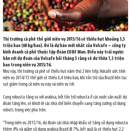
Thị trường cà phê thế giới niên vụ 2015/16 sẽ thiếu hụt khoảng 3,5
triệu bao (60 kg/bao). Đó là dự báo mới nhất của Volcafe – công ty
kinh doanh cà phê thuộc tập đoàn ED&F Man. Điều này trái ngược
hẳn với dự đoán của Volcafe hồi tháng 5 rằng sẽ dư thừa 1,3 triệu
bao trong niên vụ 2015/16.
Như vậy, thị trường cà phê sẽ thiếu hụt năm thứ 2 liên tiếp. Volcafe ước tính
niên vụ 2014/15 thế giới sẽ thiếu 6,4 triệu bao, khi tồn trữ của Brazil liên tục
sụt giảm trong cả niên vụ này và niên vụ tới.
Cung robusta tăng so với arabica, bởi tồn trữ robusta ở các nước sản xuất dự
đoán tăng lên, sẽ khích lệ các nhà chế biến chuyển sang tăng cường sử dụng
robuts trong việc pha trộn.
“Trong niên vụ 2015/16, dự đoán các nhà nhập khẩu sẽ tăng sử dụng robusta
thêm 4% và giảm sử dụng arabica Brazil đi 7%, kết quả là sẽ thiếu hụt 2,2