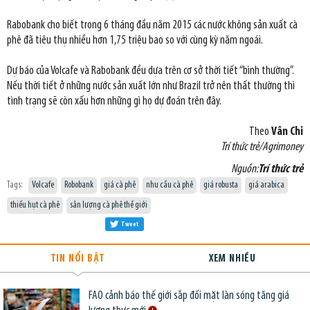
Rabobank cho biết trong 6 tháng đầu năm 2015 các nước không sản xuất cà
phê đã tiêu thụ nhiều hơn 1,75 triệu bao so với cùng kỳ năm ngoái.
Dự báo của Volcafe và Rabobank đều dựa trên cơ sở thời tiết “bình thường”.
Nếu thời tiết ở những nước sản xuất lớn như Brazil trở nên thất thường thì
tình trạng sẽ còn xấu hơn những gì họ dự đoán trên đây.
Theo
Vân Chi
Trí thức trẻ/Agrimoney
Nguồn:
Trí thức trẻ
Tags:
Volcafe
Robobank
giá cà phê
nhu cầu cà phê
giá robusta
giá arabica
thiếu hụt cà phê
sản lượng cà phê thế giới
Tweet
TIN NỔI BẬT
XEM NHIỀU
FAO cảnh báo thế giới sắp đối mặt làn sóng tăng giá