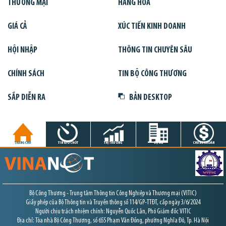
THƯƠNG MẠI
HÀNG HÓA
GIÁ CẢ
XÚC TIẾN KINH DOANH
HỘI NHẬP
THÔNG TIN CHUYÊN SÂU
CHÍNH SÁCH
TIN BỘ CÔNG THƯƠNG
SẮP DIỄN RA
BẢN DESKTOP
TRANG CHỦ
TIN GIỜ CHÓT
THỊ TRƯỜNG
DỰ ÁN
CHỨNG KHOÁN
Bộ Công Thương - Trung tâm Thông tin Công Nghiệp và Thương mại (VITIC)
Giấy phép của Bộ Thông tin và Truyền thông số 114/GP-TTĐT, cấp ngày 3/6/2024
Người chịu trách nhiệm chính: Nguyễn Quốc Lân, Phó Giám đốc VITIC
Địa chỉ: Tòa nhà Bộ Công Thương, số 655 Phạm Văn Đồng, phường Nghĩa Đô, Tp. Hà Nội