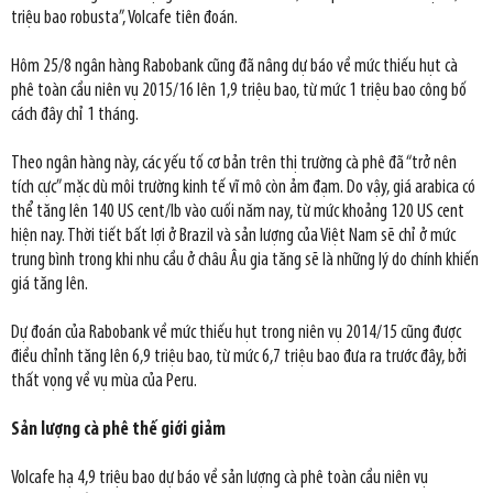
triệu bao robusta”, Volcafe tiên đoán.
Hôm 25/8 ngân hàng Rabobank cũng đã nâng dự báo về mức thiếu hụt cà
phê toàn cầu niên vụ 2015/16 lên 1,9 triệu bao, từ mức 1 triệu bao công bố
cách đây chỉ 1 tháng.
Theo ngân hàng này, các yếu tố cơ bản trên thị trường cà phê đã “trở nên
tích cực” mặc dù môi trường kinh tế vĩ mô còn ảm đạm. Do vậy, giá arabica có
thể tăng lên 140 US cent/lb vào cuối năm nay, từ mức khoảng 120 US cent
hiện nay. Thời tiết bất lợi ở Brazil và sản lượng của Việt Nam sẽ chỉ ở mức
trung bình trong khi nhu cầu ở châu Âu gia tăng sẽ là những lý do chính khiến
giá tăng lên.
Dự đoán của Rabobank về mức thiếu hụt trong niên vụ 2014/15 cũng được
điều chỉnh tăng lên 6,9 triệu bao, từ mức 6,7 triệu bao đưa ra trước đây, bởi
thất vọng về vụ mùa của Peru.
Sản lượng cà phê thế giới giảm
Volcafe hạ 4,9 triệu bao dự báo về sản lượng cà phê toàn cầu niên vụ