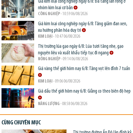
Giá kim loại công nghiệp ngày 6/8: Đà tăng lan rộng ở
nhóm kim loại cơ bản
CÔNG NGHIỆP
- 10:59 06/08/2026
Giá kim loại công nghiệp ngày 6/8: Tăng giảm đan xen,
xu hướng phân hóa duy trì
KIM LOẠI
- 10:47 06/08/2026
Thị trường lúa gạo ngày 6/8: Lúa tươi tăng nhẹ, gạo
nguyên liệu và xuất khẩu tiếp tục đi ngang
NÔNG NGHIỆP
- 09:14 06/08/2026
Giá vàng thế giới hôm nay 6/8: Tăng vọt lên đỉnh 7 tuần
KIM LOẠI
- 09:06 06/08/2026
Giá dầu thế giới hôm nay 6/8: Giằng co theo biên độ hẹp
NĂNG LƯỢNG
- 08:58 06/08/2026
CÙNG CHUYÊN MỤC
Thị trường đường Ấn Độ lập đỉnh kỷ