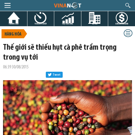
TRANG CHỦ
TIN GIỜ CHÓT
THỊ TRƯỜNG
DỰ ÁN
CHỨNG KHOÁN
HÀNG HÓA
Thế giới sẽ thiếu hụt cà phê trầm trọng
trong vụ tới
06:39 30/08/2015
Tweet