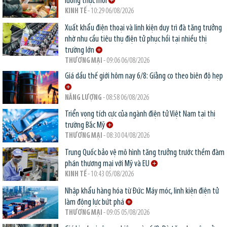
lương thực mới
KINH TẾ
- 10:29 06/08/2026
Xuất khẩu điện thoại và linh kiện duy trì đà tăng trưởng
nhờ nhu cầu tiêu thụ điện tử phục hồi tại nhiều thị
trường lớn
THƯƠNG MẠI
- 09:06 06/08/2026
Giá dầu thế giới hôm nay 6/8: Giằng co theo biên độ hẹp
NĂNG LƯỢNG
- 08:58 06/08/2026
Triển vọng tích cực của ngành điện tử Việt Nam tại thị
trường Bắc Mỹ
THƯƠNG MẠI
- 08:30 04/08/2026
Trung Quốc bảo vệ mô hình tăng trưởng trước thềm đàm
phán thương mại với Mỹ và EU
KINH TẾ
- 10:43 05/08/2026
Nhập khẩu hàng hóa từ Đức: Máy móc, linh kiện điện tử
làm động lực bứt phá
THƯƠNG MẠI
- 09:05 05/08/2026