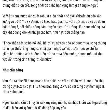
bao, tăng so với 12,5 triệu bao vụ 2014/15, trong bối cảnh “mùa màng nhìn
chung diễn biến tốt, song thời tiết khô hạn cũng làm gia tăng lo ngại”.
Về Việt Nam, nước sản xuất robusta lớn nhất thế giới, Volcafe dự báo sản
lượng vụ 2015/16 sẽ ở mức 30 triệu bao, giảm so với 30,5 triệu bao dự đoán
hồi tháng 5, bởi nhiều nông dân chuyển diện tích trồng tiêu sang những loại
cây khác đang cho lợi nhuận cao hơn, như hạt tiêu chẳng hạn.
"Theo khảo sát sơ bộ hồi đầu hè thì vụ này dự báo sẽ được mùa, song chúng
tôi nhận thấy rằng năng suất bị giảm nhẹ”, và “việc tưới nước có thể làm
giảm bớt những ảnh hưởng tiêu cực do mưa đến muộn, nhưng một số khu
vực vẫn trong tình trạng thiếu nước”.
Nhu cầu tăng
Nhu cầu cà phê EU đang mạnh hơn nhiều so với dự đoán, với lượng tiêu thụ
trong quý II/2015 đạt 11,8 triệu bao, tăng 2,7% so với cùng quý năm ngoái,
theo Rabobank.
Ngoài ra, nhu cầu ở Thụy Sĩ và Nauy cũng mạnh, và nhập khẩu vào Nga không
có dấu hiệu sụt giảm mặc dù đồng Rúp suy yếu.