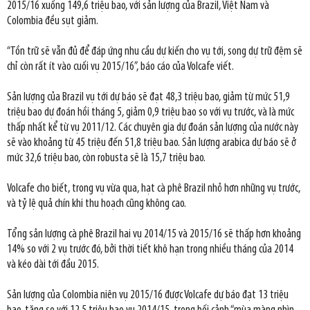
2015/16 xuống 149,6 triệu bao, với sản lượng của Brazil, Việt Nam và
Colombia đều sụt giảm.
“Tồn trữ sẽ vẫn đủ để đáp ứng nhu cầu dự kiến cho vụ tới, song dự trữ đệm sẽ
chỉ còn rất ít vào cuối vụ 2015/16”, báo cáo của Volcafe viết.
Sản lượng của Brazil vụ tới dự báo sẽ đạt 48,3 triệu bao, giảm từ mức 51,9
triệu bao dự đoán hồi tháng 5, giảm 0,9 triệu bao so với vụ trước, và là mức
thấp nhất kể từ vụ 2011/12. Các chuyên gia dự đoán sản lượng của nước này
sẽ vào khoảng từ 45 triệu đến 51,8 triệu bao. Sản lượng arabica dự báo sẽ ở
mức 32,6 triệu bao, còn robusta sẽ là 15,7 triệu bao.
Volcafe cho biết, trong vụ vừa qua, hạt cà phê Brazil nhỏ hơn những vụ trước,
và tỷ lệ quả chín khi thu hoạch cũng không cao.
Tổng sản lượng cà phê Brazil hai vụ 2014/15 và 2015/16 sẽ thấp hơn khoảng
14% so với 2 vụ trước đó, bởi thời tiết khô hạn trong nhiều tháng của 2014
và kéo dài tới đầu 2015.
Sản lượng của Colombia niên vụ 2015/16 được Volcafe dự báo đạt 13 triệu