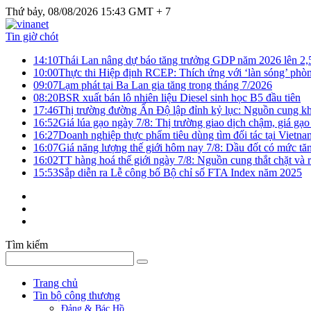
Thứ bảy, 08/08/2026 15:43 GMT + 7
Tin giờ chót
14:10
Thái Lan nâng dự báo tăng trưởng GDP năm 2026 lên 2
10:00
Thực thi Hiệp định RCEP: Thích ứng với ‘làn sóng’ phò
09:07
Lạm phát tại Ba Lan gia tăng trong tháng 7/2026
08:20
BSR xuất bán lô nhiên liệu Diesel sinh học B5 đầu tiên
17:46
Thị trường đường Ấn Độ lập đỉnh kỷ lục: Nguồn cung kha
16:52
Giá lúa gạo ngày 7/8: Thị trường giao dịch chậm, giá gạo
16:27
Doanh nghiệp thực phẩm tiêu dùng tìm đối tác tại Vietna
16:07
Giá năng lượng thế giới hôm nay 7/8: Dầu đốt có mức tăn
16:02
TT hàng hoá thế giới ngày 7/8: Nguồn cung thắt chặt và rủ
15:53
Sắp diễn ra Lễ công bố Bộ chỉ số FTA Index năm 2025
Tìm kiếm
Trang chủ
Tin bộ công thương
Đảng & Bác Hồ