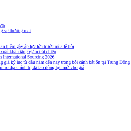
,5%
ng vệ thương mại
n hiếm gây áp lực lớn trước mùa lễ hội
 xuất khẩu tăng giảm trái chiều
m International Sourcing 2026
g giá kỷ lục từ đầu năm đến nay trong bối cảnh bất ổn tại Trung Đông
i ro địa chính trị đã tạo động lực mới cho giá