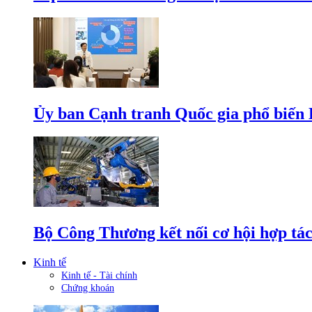
Ủy ban Cạnh tranh Quốc gia phổ biến L
Bộ Công Thương kết nối cơ hội hợp tác
Kinh tế
Kinh tế - Tài chính
Chứng khoán