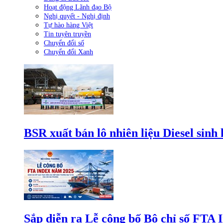
Hoạt động Lãnh đạo Bộ
Nghị quyết - Nghị định
Tự hào hàng Việt
Tin tuyên truyền
Chuyển đổi số
Chuyển đổi Xanh
BSR xuất bán lô nhiên liệu Diesel sinh
Sắp diễn ra Lễ công bố Bộ chỉ số FTA