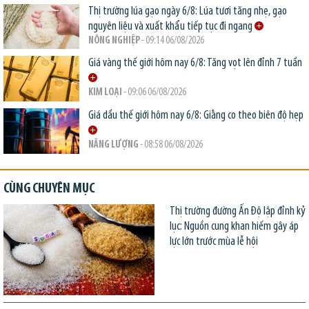
Thị trường lúa gạo ngày 6/8: Lúa tươi tăng nhẹ, gạo
nguyên liệu và xuất khẩu tiếp tục đi ngang
NÔNG NGHIỆP
- 09:14 06/08/2026
Giá vàng thế giới hôm nay 6/8: Tăng vọt lên đỉnh 7 tuần
KIM LOẠI
- 09:06 06/08/2026
Giá dầu thế giới hôm nay 6/8: Giằng co theo biên độ hẹp
NĂNG LƯỢNG
- 08:58 06/08/2026
CÙNG CHUYÊN MỤC
Thị trường đường Ấn Độ lập đỉnh kỷ
lục: Nguồn cung khan hiếm gây áp
lực lớn trước mùa lễ hội