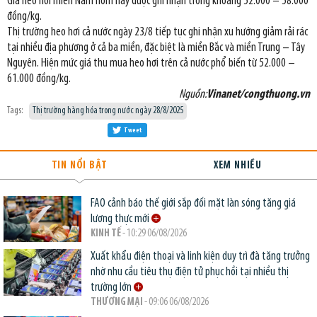
Giá heo hơi miền Nam hôm nay được ghi nhận trong khoảng 52.000 – 58.000
đồng/kg.
Thị trường heo hơi cả nước ngày 23/8 tiếp tục ghi nhận xu hướng giảm rải rác
tại nhiều địa phương ở cả ba miền, đặc biệt là miền Bắc và miền Trung – Tây
Nguyên. Hiện mức giá thu mua heo hơi trên cả nước phổ biến từ 52.000 –
61.000 đồng/kg.
Nguồn:
Vinanet/congthuong.vn
Tags:
Thị trường hàng hóa trong nước ngày 28/8/2025
Tweet
TIN NỔI BẬT
XEM NHIỀU
FAO cảnh báo thế giới sắp đối mặt làn sóng tăng giá
lương thực mới
KINH TẾ
- 10:29 06/08/2026
Xuất khẩu điện thoại và linh kiện duy trì đà tăng trưởng
nhờ nhu cầu tiêu thụ điện tử phục hồi tại nhiều thị
trường lớn
THƯƠNG MẠI
- 09:06 06/08/2026