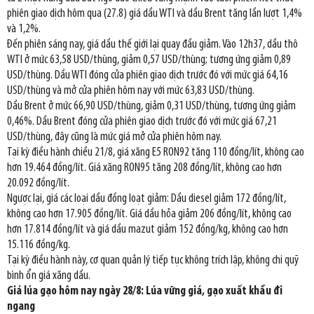
phiên giao dịch hôm qua (27.8) giá dầu WTI và dầu Brent tăng lần lượt 1,4%
và 1,2%.
Đến phiên sáng nay, giá dầu thế giới lại quay đầu giảm. Vào 12h37, dầu thô
WTI ở mức 63,58 USD/thùng, giảm 0,57 USD/thùng; tương ứng giảm 0,89
USD/thùng. Dầu WTI đóng cửa phiên giao dịch trước đó với mức giá 64,16
USD/thùng và mở cửa phiên hôm nay với mức 63,83 USD/thùng.
Dầu Brent ở mức 66,90 USD/thùng, giảm 0,31 USD/thùng, tương ứng giảm
0,46%. Dầu Brent đóng cửa phiên giao dịch trước đó với mức giá 67,21
USD/thùng, đây cũng là mức giá mở cửa phiên hôm nay.
Tại kỳ điều hành chiều 21/8, giá xăng E5 RON92 tăng 110 đồng/lít, không cao
hơn 19.464 đồng/lít. Giá xăng RON95 tăng 208 đồng/lít, không cao hơn
20.092 đồng/lít.
Ngược lại, giá các loại dầu đồng loạt giảm: Dầu diesel giảm 172 đồng/lít,
không cao hơn 17.905 đồng/lít. Giá dầu hỏa giảm 206 đồng/lít, không cao
hơn 17.814 đồng/lít và giá dầu mazut giảm 152 đồng/kg, không cao hơn
15.116 đồng/kg.
Tại kỳ điều hành này, cơ quan quản lý tiếp tục không trích lập, không chi quỹ
bình ổn giá xăng dầu.
Giá lúa gạo hôm nay ngày 28/8: Lúa vững giá, gạo xuất khẩu đi
ngang