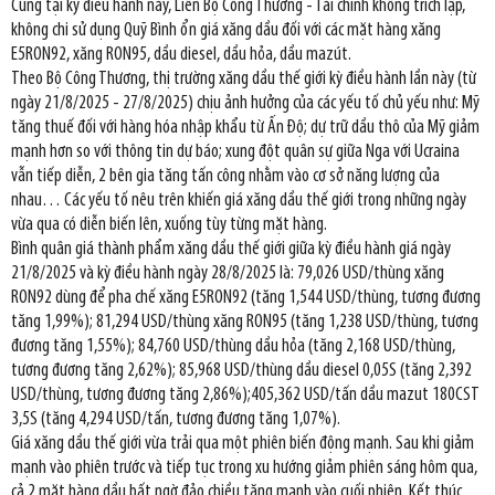
Cũng tại kỳ điều hành này, Liên Bộ Công Thương - Tài chính không trích lập,
không chi sử dụng Quỹ Bình ổn giá xăng dầu đối với các mặt hàng xăng
E5RON92, xăng RON95, dầu diesel, dầu hỏa, dầu mazút.
Theo Bộ Công Thương, thị trường xăng dầu thế giới kỳ điều hành lần này (từ
ngày 21/8/2025 - 27/8/2025) chịu ảnh hưởng của các yếu tố chủ yếu như: Mỹ
tăng thuế đối với hàng hóa nhập khẩu từ Ấn Độ; dự trữ dầu thô của Mỹ giảm
mạnh hơn so với thông tin dự báo; xung đột quân sự giữa Nga với Ucraina
vẫn tiếp diễn, 2 bên gia tăng tấn công nhằm vào cơ sở năng lượng của
nhau… Các yếu tố nêu trên khiến giá xăng dầu thế giới trong những ngày
vừa qua có diễn biến lên, xuống tùy từng mặt hàng.
Bình quân giá thành phẩm xăng dầu thế giới giữa kỳ điều hành giá ngày
21/8/2025 và kỳ điều hành ngày 28/8/2025 là: 79,026 USD/thùng xăng
RON92 dùng để pha chế xăng E5RON92 (tăng 1,544 USD/thùng, tương đương
tăng 1,99%); 81,294 USD/thùng xăng RON95 (tăng 1,238 USD/thùng, tương
đương tăng 1,55%); 84,760 USD/thùng dầu hỏa (tăng 2,168 USD/thùng,
tương đương tăng 2,62%); 85,968 USD/thùng dầu diesel 0,05S (tăng 2,392
USD/thùng, tương đương tăng 2,86%);405,362 USD/tấn dầu mazut 180CST
3,5S (tăng 4,294 USD/tấn, tương đương tăng 1,07%).
Giá xăng dầu thế giới vừa trải qua một phiên biến động mạnh. Sau khi giảm
mạnh vào phiên trước và tiếp tục trong xu hướng giảm phiên sáng hôm qua,
cả 2 mặt hàng dầu bất ngờ đảo chiều tăng mạnh vào cuối phiên. Kết thúc