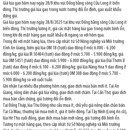
Giá lúa gạo hôm nay ngày 28/8 khu vực Đồng bằng sông Cửu Long ít biến
động. Thị trường giá lúa gạo trong nước tương đối ổn định, gạo xuất khẩu
đứng giá.
Giá lúa gạo hôm nay ngày 28/8/2025 tại khu vực Đồng bằng sông Cửu Long ít
biến động. Thị trường lượng ít, giá các mặt hàng lúa gạo trong nước bình ổn,
trong khi đó mặt hàng gạo xuất khẩu đi ngang so với hôm qua.
Trong đó với mặt hàng lúa, theo cập nhật từ Sở Nông nghiệp và Môi trường
tỉnh An Giang, hiện giá lúa OM 18 (tươi) dao động ở mốc 6.000 - 6.200
đồng/kg; giá lúa IR 50404 (tươi) dao động ở mức 5.700 - 5.900 đồng/kg; giá
lúa OM 5451 (tươi) dao động mốc 5.900 - 6.000 đồng/kg; giá lúa Đài Thơm 8
(tươi) dao động ở mốc 6.100 - 6.200 đồng/kg; giá lúa Nàng Hoa 9 dao động ở
mức 6.000 - 6.200 đồng/kg; giá lúa (tươi) OM 308 dao động ở mức 5.700 -
5.900 đồng/kg so với cuối tuần.
Ghi nhận tại nhiều địa phương hôm nay, giao dịch mua bán mới ít. Tại An
Giang, nông dân chào giá lúa vững, giao dịch mới chậm. Tại Cần Thơ, giao dịch
mua bán cầm chừng, giá tương đối ổn định.
Tại Đồng Tháp, lúa Thu Đông nhu cầu mua ít, chủ yếu giá nông dân chào bán.
Tại Cà Mau, thương lái mua mới ít, giá ít biến động. Tại Tây Ninh (Long An cũ),
lúa Hè Thu cuối đồng, giao dịch mua bán mới vắng, giá tương đối bình ổn.
Tương tự mặt hàng gạo, theo cập nhật từ Sở Nông nghiệp và Môi trường