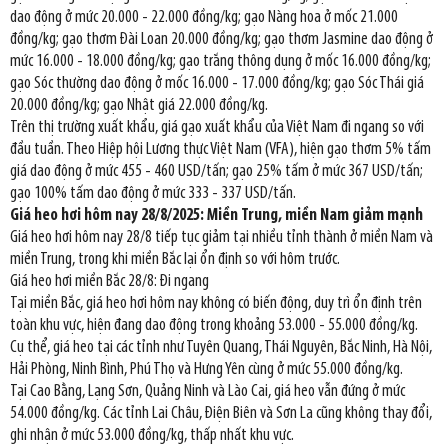
dao động ở mức 20.000 - 22.000 đồng/kg; gạo Nàng hoa ở mốc 21.000
đồng/kg; gạo thơm Đài Loan 20.000 đồng/kg; gạo thơm Jasmine dao động ở
mức 16.000 - 18.000 đồng/kg; gạo trắng thông dụng ở mốc 16.000 đồng/kg;
gạo Sóc thường dao động ở mốc 16.000 - 17.000 đồng/kg; gạo Sóc Thái giá
20.000 đồng/kg; gạo Nhật giá 22.000 đồng/kg.
Trên thị trường xuất khẩu, giá gạo xuất khẩu của Việt Nam đi ngang so với
đầu tuần. Theo Hiệp hội Lương thực Việt Nam (VFA), hiện gạo thơm 5% tấm
giá dao động ở mức 455 - 460 USD/tấn; gạo 25% tấm ở mức 367 USD/tấn;
gạo 100% tấm dao động ở mức 333 - 337 USD/tấn.
Giá heo hơi hôm nay 28/8/2025: Miền Trung, miền Nam giảm mạnh
Giá heo hơi hôm nay 28/8 tiếp tục giảm tại nhiều tỉnh thành ở miền Nam và
miền Trung, trong khi miền Bắc lại ổn định so với hôm trước.
Giá heo hơi miền Bắc 28/8: Đi ngang
Tại miền Bắc, giá heo hơi hôm nay không có biến động, duy trì ổn định trên
toàn khu vực, hiện đang dao động trong khoảng 53.000 - 55.000 đồng/kg.
Cụ thể, giá heo tại các tỉnh như Tuyên Quang, Thái Nguyên, Bắc Ninh, Hà Nội,
Hải Phòng, Ninh Bình, Phú Thọ và Hưng Yên cùng ở mức 55.000 đồng/kg.
Tại Cao Bằng, Lạng Sơn, Quảng Ninh và Lào Cai, giá heo vẫn đứng ở mức
54.000 đồng/kg. Các tỉnh Lai Châu, Điện Biên và Sơn La cũng không thay đổi,
ghi nhận ở mức 53.000 đồng/kg, thấp nhất khu vực.