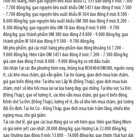
tỉnh An Giang, hiện gạo nguyên liệu xuất khẩu CL 555 dao động ở mức 7.500
- 7.700 đồng/kg; gạo nguyên liệu xuất khẩu OM 5451 dao động ở mức 7.500
- 7.700 đồng/kg; gạo nguyên liệu xuất khẩu IR 504 dao động ở mức 8.500 -
8.600 đồng/kg; gạo nguyên liệu xuất khẩu OM 380 dao động ở mức 8.200 -
8.300 đồng/kg; gạo nguyên liệu OM 18 dao động ở mức 9.600 - 9.700
đồng/kg; gạo thành phẩm OM 380 dao động ở 8.800 - 9.000 đồng/kg; gạo
thành phẩm IR 504 dao động ở 9.500 - 9.700 đồng/kg.
Với phụ phẩm, giá các mặt hàng phụ phẩm dao động khoảng từ 7.200 -
9.000 đồng/kg. Hiện tấm OM 5451 dao động ở mức 7.200 - 7.300 đồng/kg;
giá cám dao động ở mức 8.000 - 9.000 đồng/kg so với đầu tuần.
Ghi nhận tại các địa phương hôm nay, chủng loại IR50404/OM380, nguồn cung
ít, các kho mua chậm, giá vẫn giảm. Tại An Giang, giao dịch mua bán chậm,
giá gạo biến động nhẹ. Tại khu vực Lấp Vò (Đồng Tháp), giao dịch mua bán
chậm, một số kho hỏi mua lai rai lựa hàng đẹp, giá chững. Tại khu vực Sa Đéc
(Đồng Tháp), gạo về lượng ít, các kho vẫn mua chậm, giá gạo ít biến động.
Kênh chợ Sa Đéc (Đồng Tháp), lượng về ít, đa số kho lớn mua chậm, giá tương
đối ổn định. Tại An Cư - Đồng Tháp, giao dịch mua bán trầm lắng, nhiều kho
ngừng mua, cho giá giảm.
Tại các chợ lẻ, giá gạo các loại đứng giá so với hôm qua. Hiện gạo Nàng Nhen
có giá niêm yết cao nhất 28.000 đồng/kg; gạo Hương Lài 22.000 đồng/kg;
gạo thường dao động ở mốc 13.000 - 14.000 đồng/kg; gạo thơm thái hạt dài