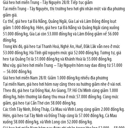
Giá heo hơi miền Trung - Tây Nguyên 28/8: Tiếp tục giảm
Tại miền Trung - Tây Nguyên, thị trường heo hơi ghi nhận một vài địa phương
giảm giá.
Cụ thể, giá heo tại Đà Nẵng, Quảng Ngãi, Gia Lai và Lâm Đồng đồng loạt
giảm 1.000 đồng/kg. Hiện, giá heo tại Đà Nẵng và Quảng Ngãi cùng xuống
51.000 đồng/kg, Gia Lai còn 53.000 đồng/kg và Lâm Đồng giảm về 56.000
đồng/kg.
Trong khi đó, giá heo tại Thanh Hoá, Nghệ An, Huế, Đắk Lắk vẫn neo ở mức
53.000 đồng/kg; Hà Tĩnh giữ nguyên mức giá 52.000 đồng/kg. Tương tự, giá
heo tại Quảng Trị là 51.000 đồng/kg và Khánh Hoà là 55.000 đồng/kg.
Như vậy, giá heo hơi miền Trung – Tây Nguyên hôm nay dao động từ 51.000
– 56.000 đồng/kg.
Giá heo hơi miền Nam 28/8: Giảm 1.000 đồng/kg nhiều địa phương
Tại miền Nam, giá heo hơi hôm nay cũng theo xu hướng giảm nhẹ ở vài nơi.
Theo đó, giá heo tại Đồng Nai, An Giang, TP. Hồ Chí Minh cùng giảm 1.000
đồng/kg, hiện thương lái đang thu mua ở mức 57.000 đồng/kg. Cùng mức
giảm, giá heo tại Cần Thơ còn 58.000 đồng/kg.
Các tỉnh Tây Ninh, Đồng Tháp, Cà Mau và Vĩnh Long cùng giảm 2.000 đồng/kg.
Hiện, giá heo tại Tây Ninh và Đồng Tháp cùng là 57.000 đồng/kg, Cà Mau
xuống 58.000 đồng/kg, và Vĩnh Long còn 52.000 đồng/kg.