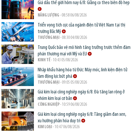
Giá dầu thế giới hôm nay 6/8: Giằng co theo biên độ hẹp
NĂNG LƯỢNG
- 08:58 06/08/2026
Triển vọng tích cực của ngành điện tử Việt Nam tại thị
trường Bắc Mỹ
THƯƠNG MẠI
- 08:30 04/08/2026
Trung Quốc bảo vệ mô hình tăng trưởng trước thềm đàm
phán thương mại với Mỹ và EU
KINH TẾ
- 10:43 05/08/2026
Nhập khẩu hàng hóa từ Đức: Máy móc, linh kiện điện tử
làm động lực bứt phá
THƯƠNG MẠI
- 09:05 05/08/2026
Giá kim loại công nghiệp ngày 6/8: Đà tăng lan rộng ở
nhóm kim loại cơ bản
CÔNG NGHIỆP
- 10:59 06/08/2026
Giá kim loại công nghiệp ngày 6/8: Tăng giảm đan xen,
xu hướng phân hóa duy trì
KIM LOẠI
- 10:47 06/08/2026