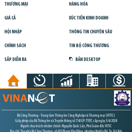
THƯƠNG MẠI
HÀNG HÓA
GIÁ CẢ
XÚC TIẾN KINH DOANH
HỘI NHẬP
THÔNG TIN CHUYÊN SÂU
CHÍNH SÁCH
TIN BỘ CÔNG THƯƠNG
SẮP DIỄN RA
BẢN DESKTOP
TRANG CHỦ
TIN GIỜ CHÓT
THỊ TRƯỜNG
DỰ ÁN
CHỨNG KHOÁN
Bộ Công Thương - Trung tâm Thông tin Công Nghiệp và Thương mại (VITIC)
Giấy phép của Bộ Thông tin và Truyền thông số 114/GP-TTĐT, cấp ngày 3/6/2024
Người chịu trách nhiệm chính: Nguyễn Quốc Lân, Phó Giám đốc VITIC
Địa chỉ: Tòa nhà Bộ Công Thương, số 655 Phạm Văn Đồng, phường Nghĩa Đô, Tp. Hà Nội