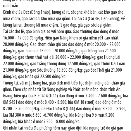
cuối tuần.
Kênh chợ Sa Đéc (Đồng Tháp), lượng có ít, các ghe khó bán, các kho gạo chợ
mua chậm, gạo các loại kho mua giá giảm. Tại An Cư (Cái Bè, Tiền Giang), về
lượng lai rai, thương lái mua chậm, ít gạo đẹp, giá gạo các loại giảm.
Tại các chợ lẻ, gạo bình giá so với hôm qua. Gạo thường dao động ở mốc
16.000 - 17.000 đồng/kg. Hiện gạo Nàng Nhen có giá niêm yết cao nhất
28.000 đồng/kg. Gạo thơm chào giá cao dao động ở mức 20.000 - 22.000
đồng/kg; gạo Jasmine 18.000 - 20.000 đồng/kg; gạo Nàng hoa 21.500
đồng/kg; gạo thơm thái hạt dài 20.000 - 22.000 đồng/kg; gạo Hương Lài
22.000 đồng/kg; gạo trắng thông dụng 17.500 đồng/kg; gạo thơm Đài Loan
21.000 đồng/kg; gạo Sóc thường 18.500 đồng/kg; gạo Sóc Thái giá 21.000
đồng/kg; gạo Nhật giá 22.500 đồng/kg.
Tương tự, với mặt hàng lúa, giao dịch mới tiếp tục chậm, nông dân chào giá
giảm. Theo cập nhật từ Sở Nông nghiệp và Phát triển nông thôn tỉnh An
Giang, hiện giá lúa IR 50404 (tươi) dao động ở mức 7.400 - 7.600 đồng/kg; lúa
OM 5451 dao động ở mốc 8.400 - 8.500; lúa OM 18 (tươi) dao động ở mốc
8.700 - 8.900 đồng/kg; lúa Đài Thơm 8 (tươi) dao động ở mốc 8.800 – 8.900;
lúa OM 380 ở mức 6.600 -6.700 đồng/kg; lúa Nàng Hoa 9 ở mức 9.200
đồng/kg; lúa Nhật ở mốc 7.800 - 8.000 đồng/kg.
Ghi nhận tại nhiều địa phương hôm nay, giao dịch lúa ngưng trệ do giá gạo