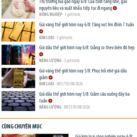
Thị trường lúa gạo ngày 6/8: Lúa tươi tăng nhẹ, gạo
nguyên liệu và xuất khẩu tiếp tục đi ngang
NÔNG NGHIỆP
- 1 giờ trước
Giá vàng thế giới hôm nay 6/8: Tăng vọt lên đỉnh 7 tuần
KIM LOẠI
- 1 giờ trước
Giá dầu thế giới hôm nay 6/8: Giằng co theo biên độ hẹp
NĂNG LƯỢNG
- 2 giờ trước
Giá vàng thế giới hôm nay 5/8: Phục hồi nhờ giá dầu
giảm
KIM LOẠI
- 08:57 05/08/2026
Giá dầu thế giới hôm nay 5/8: Giảm sâu xuống đáy ba
tuần
NĂNG LƯỢNG
- 08:53 05/08/2026
CÙNG CHUYÊN MỤC
Giá kim loại công nghiệp ngày 6/8: