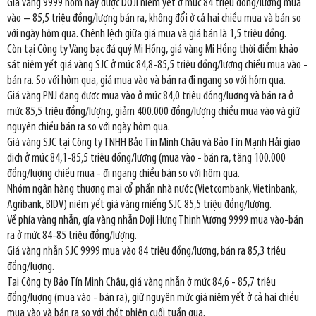
Giá vàng 9999 hôm nay được DOJI niêm yết ở mức 84 triệu đồng/lượng mua
vào – 85,5 triệu đồng/lượng bán ra, không đổi ở cả hai chiều mua và bán so
với ngày hôm qua. Chênh lệch giữa giá mua và giá bán là 1,5 triệu đồng.
Còn tại Công ty Vàng bạc đá quý Mi Hồng, giá vàng Mi Hồng thời điểm khảo
sát niêm yết giá vàng SJC ở mức 84,8-85,5 triệu đồng/lượng chiều mua vào -
bán ra. So với hôm qua, giá mua vào và bán ra đi ngang so với hôm qua.
Giá vàng PNJ đang được mua vào ở mức 84,0 triệu đồng/lượng và bán ra ở
mức 85,5 triệu đồng/lượng, giảm 400.000 đồng/lượng chiều mua vào và giữ
nguyên chiều bán ra so với ngày hôm qua.
Giá vàng SJC tại Công ty TNHH Bảo Tín Minh Châu và Bảo Tín Mạnh Hải giao
dịch ở mức 84,1-85,5 triệu đồng/lượng (mua vào - bán ra, tăng 100.000
đồng/lượng chiều mua - đi ngang chiều bán so với hôm qua.
Nhóm ngân hàng thương mại cổ phần nhà nước (Vietcombank, Vietinbank,
Agribank, BIDV) niêm yết giá vàng miếng SJC 85,5 triệu đồng/lượng.
Về phía vàng nhẫn, gía vàng nhẫn Doji Hưng Thịnh Vượng 9999 mua vào-bán
ra ở mức 84-85 triệu đồng/lượng.
Giá vàng nhẫn SJC 9999 mua vào 84 triệu đồng/lượng, bán ra 85,3 triệu
đồng/lượng.
Tại Công ty Bảo Tín Minh Châu, giá vàng nhẫn ở mức 84,6 - 85,7 triệu
đồng/lượng (mua vào - bán ra), giữ nguyên mức giá niêm yết ở cả hai chiều
mua vào và bán ra so với chốt phiên cuối tuần qua.