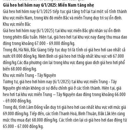
Giá heo hơi hôm nay 6/1/2025: Miền Nam tăng nhẹ
Giá heo hơi hôm nay 6/1/2025 tiếp tục giá tăng trở lại tại một số tỉnh thành
khu vực miền Nam, trong khi đó miền Bắc và miền Trung duy trì sự ổn định.
Khu vực miền Bắc
Giá heo hơi hôm nay (6/1/2025) tại khu vực miền Bắc ghi nhận sự ổn định
trong phiên đầu tuần. Hiện tại, giá heo hơi tại khu vực nay đang thu mua dao
động trong khoảng 67.000 - 69.000 đồng/kg.
Trong đó, Hà Nội, Bắc Giang tiếp tục duy trì là tỉnh có giá heo hơi cao nhất cả
nước 69.000 đồng/kg. Ninh Bình có giá heo hơi thấp nhất khu vực với 67.000
đồng/kg.Các địa phương còn lại trong khu vực đang giao dịch giá heo hơi phổ
biến 68.000 đồng/kg.
Khu vực miền Trung - Tây Nguyên
Tương tư, giá heo hơi hôm nay (6/1/2025) tại khu vực miền Trung - Tây
Nguyên ghi nhận không có sự điều chỉnh giá ở các tỉnh thành. Hiện tại, giá
heo hơi tại khu vực miền Trung – Tây Nguyên dao động trong khoảng 66.000
- 69.000 đồng/kg.
Trong đó, tỉnh Lâm Đồng vẫn duy trì giá heo hơi cao nhất khu vực với mức giá
69.000 đồng/kg. Tiếp đến, các tỉnh Thanh Hoá, Bình Thuận, Đắk Lắk lên cùng
mức thu mua đạt 68.000 đồng/kg. Các tỉnh còn lại có giá heo hơi dao động từ
65.000 - 67.000 đồng/kg.