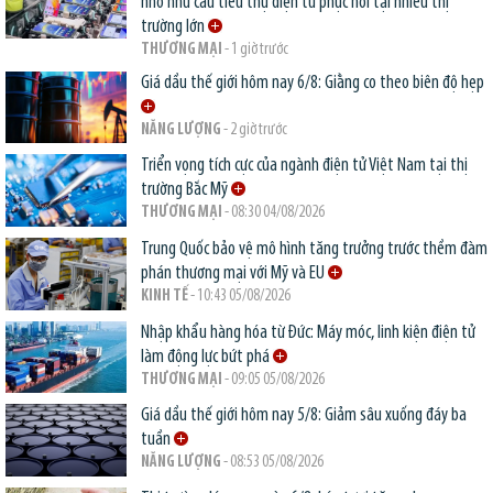
nhờ nhu cầu tiêu thụ điện tử phục hồi tại nhiều thị
trường lớn
THƯƠNG MẠI
- 1 giờ trước
Giá dầu thế giới hôm nay 6/8: Giằng co theo biên độ hẹp
NĂNG LƯỢNG
- 2 giờ trước
Triển vọng tích cực của ngành điện tử Việt Nam tại thị
trường Bắc Mỹ
THƯƠNG MẠI
- 08:30 04/08/2026
Trung Quốc bảo vệ mô hình tăng trưởng trước thềm đàm
phán thương mại với Mỹ và EU
KINH TẾ
- 10:43 05/08/2026
Nhập khẩu hàng hóa từ Đức: Máy móc, linh kiện điện tử
làm động lực bứt phá
THƯƠNG MẠI
- 09:05 05/08/2026
Giá dầu thế giới hôm nay 5/8: Giảm sâu xuống đáy ba
tuần
NĂNG LƯỢNG
- 08:53 05/08/2026