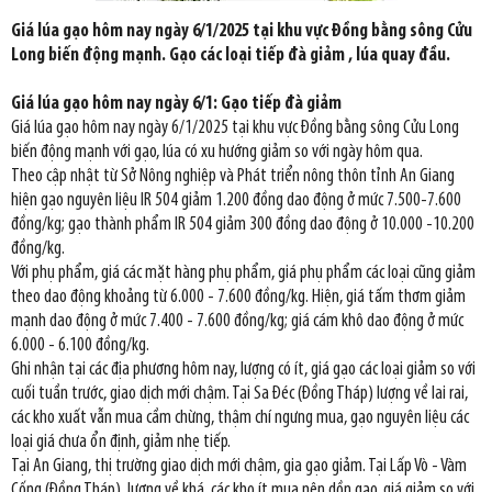
Giá lúa gạo hôm nay ngày 6/1/2025 tại khu vực Đồng bằng sông Cửu
Long biến động mạnh. Gạo các loại tiếp đà giảm , lúa quay đầu.
Giá lúa gạo hôm nay ngày 6/1: Gạo tiếp đà giảm
Giá lúa gạo hôm nay ngày 6/1/2025 tại khu vực Đồng bằng sông Cửu Long
biến động mạnh với gạo, lúa có xu hướng giảm so với ngày hôm qua.
Theo cập nhật từ Sở Nông nghiệp và Phát triển nông thôn tỉnh An Giang
hiện gạo nguyên liệu IR 504 giảm 1.200 đồng dao động ở mức 7.500-7.600
đồng/kg; gạo thành phẩm IR 504 giảm 300 đồng dao động ở 10.000 -10.200
đồng/kg.
Với phụ phẩm, giá các mặt hàng phụ phẩm, giá phụ phẩm các loại cũng giảm
theo dao động khoảng từ 6.000 - 7.600 đồng/kg. Hiện, giá tấm thơm giảm
mạnh dao động ở mức 7.400 - 7.600 đồng/kg; giá cám khô dao động ở mức
6.000 - 6.100 đồng/kg.
Ghi nhận tại các địa phương hôm nay, lượng có ít, giá gạo các loại giảm so với
cuối tuần trước, giao dịch mới chậm. Tại Sa Đéc (Đồng Tháp) lượng về lai rai,
các kho xuất vẫn mua cầm chừng, thậm chí ngưng mua, gạo nguyên liệu các
loại giá chưa ổn định, giảm nhẹ tiếp.
Tại An Giang, thị trường giao dịch mới chậm, gia gạo giảm. Tại Lấp Vò - Vàm
Cống (Đồng Tháp), lượng về khá, các kho ít mua nên dồn gạo, giá giảm so với