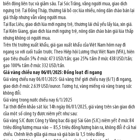
biến động liên tục và giảm sâu. Tại Sóc Trăng, vắng người mua, giao dịch
ngưng trệ. Tại Đồng Tháp, thương lái bỏ cọc lúa nhiều, nông dân chào bán lại
giá thấp nhưng vẫn vắng người mua.
Tại Bạc Liêu, giao dịch lúa mới ngưng trệ, thương lái chủ yếu lấy lúa, xin giá.
Tại Kiện Giang, giao dịch lúa mới ngưng trệ, nông dân chào bán giá lúa thấp
nhưng không có người mua.
Trên thị trường xuất khẩu, giá gạo xuất khẩu của Việt Nam hôm nay đi
ngang so với cuối tuần trước. Theo Hiệp hội Lương thực Việt Nam (VFA), hiện
gạo tiêu chuẩn 5% ở mức 473 USD/tấn; gạo 25% tấm ở mức 438 USD/tấn;
gạo 100% tấm ở mức 332 USD/tấn.
Giá vàng chiều nay 06/01/2025: Đồng loạt đi ngang
Giá vàng chiều nay 06/01/2025: Giá vàng thế giới chiều nay (6/1) đi ngang,
giao dịch ở mức 2.639 USD/ounce. Tương tự, vàng miếng và vàng trang sức
không đổi.
Giá vàng trong nước chiều nay 6/1/2025
Tại thời điểm khảo sát lúc 14h ngày 06/01/2025, giá vàng trên sàn giao dịch
của một số công ty được niêm yết như sau:
Giá vàng SJC được Công ty Vàng bạc đá quý Sài Gòn (SJC) niêm yết ở mức 84
triệu đồng/lượng mua vào – 85,5 triệu đồng/lượng bán ra, không đổi ở cả hai
chiều. Chênh lệch giữa giá mua và giá bán là 1,5 triệu đồng.