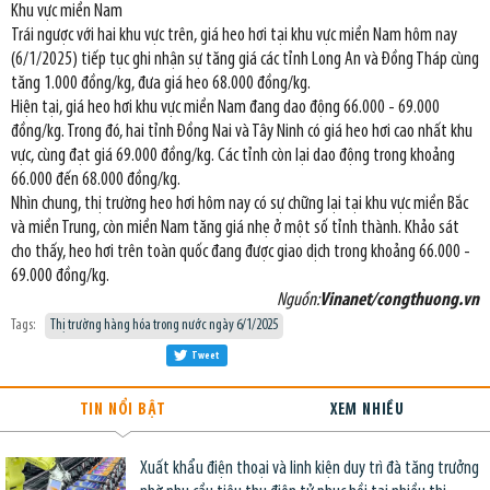
Khu vực miền Nam
Trái ngược với hai khu vực trên, giá heo hơi tại khu vực miền Nam hôm nay
(6/1/2025) tiếp tục ghi nhận sự tăng giá các tỉnh Long An và Đồng Tháp cùng
tăng 1.000 đồng/kg, đưa giá heo 68.000 đồng/kg.
Hiện tại, giá heo hơi khu vực miền Nam đang dao động 66.000 - 69.000
đồng/kg. Trong đó, hai tỉnh Đồng Nai và Tây Ninh có giá heo hơi cao nhất khu
vực, cùng đạt giá 69.000 đồng/kg. Các tỉnh còn lại dao động trong khoảng
66.000 đến 68.000 đồng/kg.
Nhìn chung, thị trường heo hơi hôm nay có sự chững lại tại khu vực miền Bắc
và miền Trung, còn miền Nam tăng giá nhẹ ở một số tỉnh thành. Khảo sát
cho thấy, heo hơi trên toàn quốc đang được giao dịch trong khoảng 66.000 -
69.000 đồng/kg.
Nguồn:
Vinanet/congthuong.vn
Tags:
Thị trường hàng hóa trong nước ngày 6/1/2025
Tweet
TIN NỔI BẬT
XEM NHIỀU
Xuất khẩu điện thoại và linh kiện duy trì đà tăng trưởng