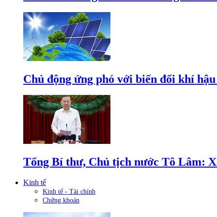
Chủ động ứng phó với biến đổi khí hậu
Tổng Bí thư, Chủ tịch nước Tô Lâm: Xâ
Kinh tế
Kinh tế - Tài chính
Chứng khoán