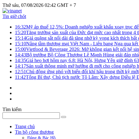
Thứ sáu, 07/08/2026 02:42 GMT + 7
Tin giờ chót
16:32
Mỹ áp thuế 12,5%: Doanh nghiệp xuất khẩu xoay trục để g
15:20
Tăng trưởng sản xuất của Đức đạt mức cao nhất trong 4 
15:14
Giá quặng sắt nối dài đà tăng nhờ kỳ vọng kích thích bấ
15:10
Nâng tầm thương mại Việt Nam - Liên bang Nga qua kết 
15:00
Vietfood & Beverage 2026: Mở không gian kết nối hệ si
14:43
Bộ trưởng Bộ Công Thương Lê Mạnh Hùng giải đáp nhiều 
14:35
Giá heo hơi hôm nay 6.8: Hà Nội, Hưng Yên giữ đỉnh 6
14:17
Sản xuất thông minh mở hướng đi mới cho công nghiệp h
12:51
Chủ động ứng phó với biến đổi khí hậu trong thời kỳ mới
11:42
Tổng Bí thư, Chủ tịch nước Tô Lâm: Xây dựng Điều lệ Đả
Tìm kiếm
Trang chủ
Tin bộ công thương
Đảng & Bác Hồ