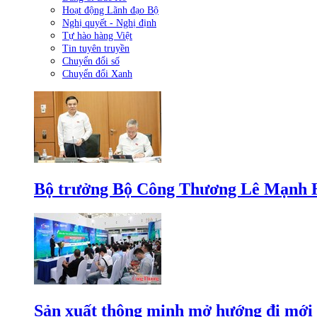
Hoạt động Lãnh đạo Bộ
Nghị quyết - Nghị định
Tự hào hàng Việt
Tin tuyên truyền
Chuyển đổi số
Chuyển đổi Xanh
Bộ trưởng Bộ Công Thương Lê Mạnh Hùn
Sản xuất thông minh mở hướng đi mới 