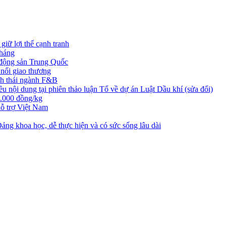
iữ lợi thế cạnh tranh
tháng
t động sản Trung Quốc
nối giao thương
nh thái ngành F&B
nội dung tại phiên thảo luận Tổ về dự án Luật Dầu khí (sửa đổi)
3.000 đồng/kg
ỗ trợ Việt Nam
ng khoa học, dễ thực hiện và có sức sống lâu dài