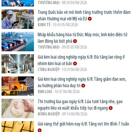
THƯƠNG MẠI
- 08:30 04/08/2026
Trung Quốc bảo vệ mô hình tăng trưởng trước thềm đàm
phán thương mại với Mỹ và EU
KINH TẾ
- 10:43 05/08/2026
Nhập khẩu hàng hóa từ Đức: Máy móc, linh kiện điện tử
làm động lực bứt phá
THƯƠNG MẠI
- 09:05 05/08/2026
Giá kim loại công nghiệp ngày 6/8: Đà tăng lan rộng ở
nhóm kim loại cơ bản
CÔNG NGHIỆP
- 10:59 06/08/2026
Giá kim loại công nghiệp ngày 6/8: Tăng giảm đan xen,
xu hướng phân hóa duy trì
KIM LOẠI
- 10:47 06/08/2026
Thị trường lúa gạo ngày 6/8: Lúa tươi tăng nhẹ, gạo
nguyên liệu và xuất khẩu tiếp tục đi ngang
NÔNG NGHIỆP
- 09:14 06/08/2026
Giá vàng thế giới hôm nay 6/8: Tăng vọt lên đỉnh 7 tuần