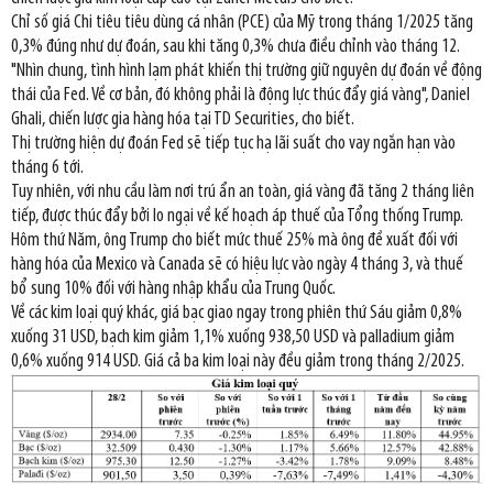
Chỉ số giá Chi tiêu tiêu dùng cá nhân (PCE) của Mỹ trong tháng 1/2025 tăng
0,3% đúng như dự đoán, sau khi tăng 0,3% chưa điều chỉnh vào tháng 12.
"Nhìn chung, tình hình lạm phát khiến thị trường giữ nguyên dự đoán về động
thái của Fed. Về cơ bản, đó không phải là động lực thúc đẩy giá vàng", Daniel
Ghali, chiến lược gia hàng hóa tại TD Securities, cho biết.
Thị trường hiện dự đoán Fed sẽ tiếp tục hạ lãi suất cho vay ngắn hạn vào
tháng 6 tới.
Tuy nhiên, với nhu cầu làm nơi trú ẩn an toàn, giá vàng đã tăng 2 tháng liên
tiếp, được thúc đẩy bởi lo ngại về kế hoạch áp thuế của Tổng thống Trump.
Hôm thứ Năm, ông Trump cho biết mức thuế 25% mà ông đề xuất đối với
hàng hóa của Mexico và Canada sẽ có hiệu lực vào ngày 4 tháng 3, và thuế
bổ sung 10% đối với hàng nhập khẩu của Trung Quốc.
Về các kim loại quý khác, giá bạc giao ngay trong phiên thứ Sáu giảm 0,8%
xuống 31 USD, bạch kim giảm 1,1% xuống 938,50 USD và palladium giảm
0,6% xuống 914 USD. Giá cả ba kim loại này đều giảm trong tháng 2/2025.