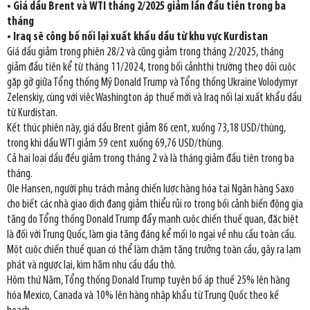
• Giá dầu Brent và WTI tháng 2/2025 giảm lần đầu tiên trong ba
tháng
• Iraq sẽ công bố nối lại xuất khẩu dầu từ khu vực Kurdistan
Giá dầu giảm trong phiên 28/2 và cũng giảm trong tháng 2/2025, tháng
giảm đầu tiên kể từ tháng 11/2024, trong bối cảnhthị trường theo dõi cuộc
gặp gỡ giữa Tổng thống Mỹ Donald Trump và Tổng thống Ukraine Volodymyr
Zelenskiy, cùng với việc Washington áp thuế mới và Iraq nối lại xuất khẩu dầu
từ Kurdistan.
Kết thúc phiên này, giá dầu Brent giảm 86 cent, xuống 73,18 USD/thùng,
trong khi dầu WTI giảm 59 cent xuống 69,76 USD/thùng.
Cả hai loại dầu đều giảm trong tháng 2 và là tháng giảm đầu tiên trong ba
tháng.
Ole Hansen, người phụ trách mảng chiến lược hàng hóa tại Ngân hàng Saxo
cho biết các nhà giao dịch đang giảm thiểu rủi ro trong bối cảnh biến động gia
tăng do Tổng thống Donald Trump đẩy mạnh cuộc chiến thuế quan, đặc biệt
là đối với Trung Quốc, làm gia tăng đáng kể mối lo ngại về nhu cầu toàn cầu.
Một cuộc chiến thuế quan có thể làm chậm tăng trưởng toàn cầu, gây ra lạm
phát và ngược lại, kìm hãm nhu cầu dầu thô.
Hôm thứ Năm, Tổng thống Donald Trump tuyên bố áp thuế 25% lên hàng
hóa Mexico, Canada và 10% lên hàng nhập khẩu từ Trung Quốc theo kế