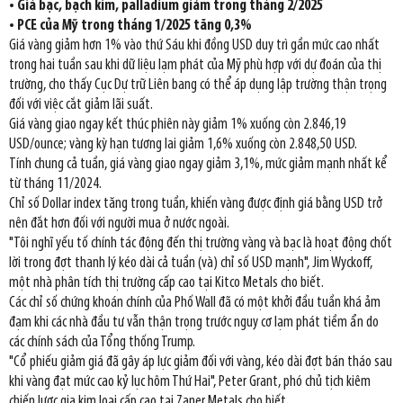
• Giá bạc, bạch kim, palladium giảm trong tháng 2/2025
• PCE của Mỹ trong tháng 1/2025 tăng 0,3%
Giá vàng giảm hơn 1% vào thứ Sáu khi đồng USD duy trì gần mức cao nhất
trong hai tuần sau khi dữ liệu lạm phát của Mỹ phù hợp với dự đoán của thị
trường, cho thấy Cục Dự trữ Liên bang có thể áp dụng lập trường thận trọng
đối với việc cắt giảm lãi suất.
Giá vàng giao ngay kết thúc phiên này giảm 1% xuống còn 2.846,19
USD/ounce; vàng kỳ hạn tương lai giảm 1,6% xuống còn 2.848,50 USD.
Tính chung cả tuần, giá vàng giao ngay giảm 3,1%, mức giảm mạnh nhất kể
từ tháng 11/2024.
Chỉ số Dollar index tăng trong tuần, khiến vàng được định giá bằng USD trở
nên đắt hơn đối với người mua ở nước ngoài.
"Tôi nghĩ yếu tố chính tác động đến thị trường vàng và bạc là hoạt động chốt
lời trong đợt thanh lý kéo dài cả tuần (và) chỉ số USD mạnh", Jim Wyckoff,
một nhà phân tích thị trường cấp cao tại Kitco Metals cho biết.
Các chỉ số chứng khoán chính của Phố Wall đã có một khởi đầu tuần khá ảm
đạm khi các nhà đầu tư vẫn thận trọng trước nguy cơ lạm phát tiềm ẩn do
các chính sách của Tổng thống Trump.
"Cổ phiếu giảm giá đã gây áp lực giảm đối với vàng, kéo dài đợt bán tháo sau
khi vàng đạt mức cao kỷ lục hôm Thứ Hai", Peter Grant, phó chủ tịch kiêm
chiến lược gia kim loại cấp cao tại Zaner Metals cho biết.