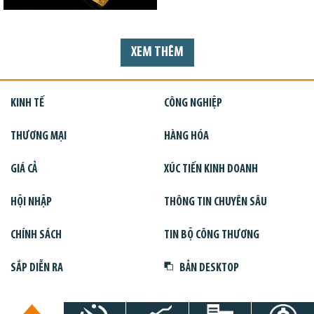
XEM THÊM
KINH TẾ
CÔNG NGHIỆP
THƯƠNG MẠI
HÀNG HÓA
GIÁ CẢ
XÚC TIẾN KINH DOANH
HỘI NHẬP
THÔNG TIN CHUYÊN SÂU
CHÍNH SÁCH
TIN BỘ CÔNG THƯƠNG
SẮP DIỄN RA
BẢN DESKTOP