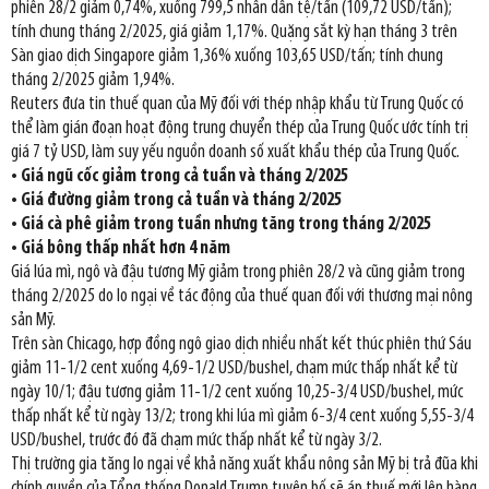
phiên 28/2 giảm 0,74%, xuống 799,5 nhân dân tệ/tấn (109,72 USD/tấn);
tính chung tháng 2/2025, giá giảm 1,17%. Quặng sắt kỳ hạn tháng 3 trên
Sàn giao dịch Singapore giảm 1,36% xuống 103,65 USD/tấn; tính chung
tháng 2/2025 giảm 1,94%.
Reuters đưa tin thuế quan của Mỹ đối với thép nhập khẩu từ Trung Quốc có
thể làm gián đoạn hoạt động trung chuyển thép của Trung Quốc ước tính trị
giá 7 tỷ USD, làm suy yếu nguồn doanh số xuất khẩu thép của Trung Quốc.
• Giá ngũ cốc giảm trong cả tuần và tháng 2/2025
• Giá đường giảm trong cả tuần và tháng 2/2025
• Giá cà phê giảm trong tuần nhưng tăng trong tháng 2/2025
• Giá bông thấp nhất hơn 4 năm
Giá lúa mì, ngô và đậu tương Mỹ giảm trong phiên 28/2 và cũng giảm trong
tháng 2/2025 do lo ngại về tác động của thuế quan đối với thương mại nông
sản Mỹ.
Trên sàn Chicago, hợp đồng ngô giao dịch nhiều nhất kết thúc phiên thứ Sáu
giảm 11-1/2 cent xuống 4,69-1/2 USD/bushel, chạm mức thấp nhất kể từ
ngày 10/1; đậu tương giảm 11-1/2 cent xuống 10,25-3/4 USD/bushel, mức
thấp nhất kể từ ngày 13/2; trong khi lúa mì giảm 6-3/4 cent xuống 5,55-3/4
USD/bushel, trước đó đã chạm mức thấp nhất kể từ ngày 3/2.
Thị trường gia tăng lo ngại về khả năng xuất khẩu nông sản Mỹ bị trả đũa khi
chính quyền của Tổng thống Donald Trump tuyên bố sẽ áp thuế mới lên hàng