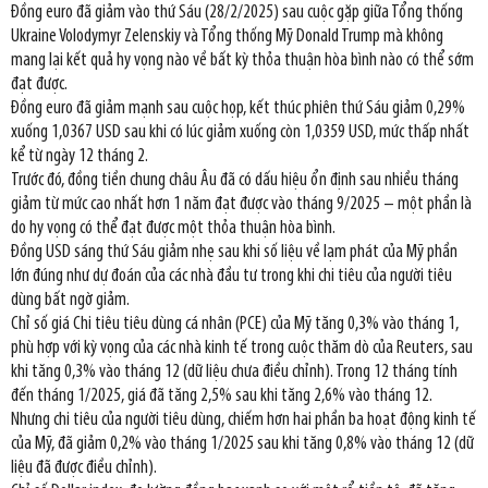
Đồng euro đã giảm vào thứ Sáu (28/2/2025) sau cuộc gặp giữa Tổng thống
Ukraine Volodymyr Zelenskiy và Tổng thống Mỹ Donald Trump mà không
mang lại kết quả hy vọng nào về bất kỳ thỏa thuận hòa bình nào có thể sớm
đạt được.
Đồng euro đã giảm mạnh sau cuộc họp, kết thúc phiên thứ Sáu giảm 0,29%
xuống 1,0367 USD sau khi có lúc giảm xuống còn 1,0359 USD, mức thấp nhất
kể từ ngày 12 tháng 2.
Trước đó, đồng tiền chung châu Âu đã có dấu hiệu ổn định sau nhiều tháng
giảm từ mức cao nhất hơn 1 năm đạt được vào tháng 9/2025 – một phần là
do hy vọng có thể đạt được một thỏa thuận hòa bình.
Đồng USD sáng thứ Sáu giảm nhẹ sau khi số liệu về lạm phát của Mỹ phần
lớn đúng như dự đoán của các nhà đầu tư trong khi chi tiêu của người tiêu
dùng bất ngờ giảm.
Chỉ số giá Chi tiêu tiêu dùng cá nhân (PCE) của Mỹ tăng 0,3% vào tháng 1,
phù hợp với kỳ vọng của các nhà kinh tế trong cuộc thăm dò của Reuters, sau
khi tăng 0,3% vào tháng 12 (dữ liệu chưa điều chỉnh). Trong 12 tháng tính
đến tháng 1/2025, giá đã tăng 2,5% sau khi tăng 2,6% vào tháng 12.
Nhưng chi tiêu của người tiêu dùng, chiếm hơn hai phần ba hoạt động kinh tế
của Mỹ, đã giảm 0,2% vào tháng 1/2025 sau khi tăng 0,8% vào tháng 12 (dữ
liệu đã được điều chỉnh).