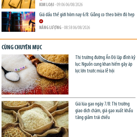
KIM LOẠI
- 09:06 06/08/2026
Giá dầu thế giới hôm nay 6/8: Giằng co theo biên độ hẹp
NĂNG LƯỢNG
- 08:58 06/08/2026
CÙNG CHUYÊN MỤC
Thị trường đường Ấn Độ lập đỉnh kỷ
lục: Nguồn cung khan hiếm gây áp
lực lớn trước mùa lễ hội
Giá lúa gạo ngày 7/8: Thị trường
giao dịch chậm, giá gạo xuất khẩu
tăng giảm trái chiều