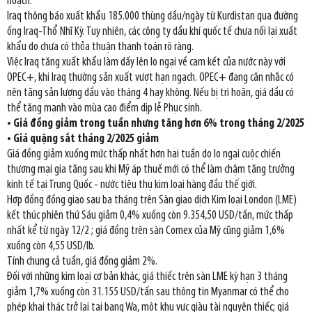
hoạch.
Iraq thông báo xuất khẩu 185.000 thùng dầu/ngày từ Kurdistan qua đường
ống Iraq-Thổ Nhĩ Kỳ. Tuy nhiên, các công ty dầu khí quốc tế chưa nối lại xuất
khẩu do chưa có thỏa thuận thanh toán rõ ràng.
Việc Iraq tăng xuất khẩu làm dấy lên lo ngại về cam kết của nước này với
OPEC+, khi Iraq thường sản xuất vượt hạn ngạch. OPEC+ đang cân nhắc có
nên tăng sản lượng dầu vào tháng 4 hay không. Nếu bị trì hoãn, giá dầu có
thể tăng mạnh vào mùa cao điểm dịp lễ Phục sinh.
• Giá đồng giảm trong tuần nhưng tăng hơn 6% trong tháng 2/2025
• Giá quặng sắt tháng 2/2025 giảm
Giá đồng giảm xuống mức thấp nhất hơn hai tuần do lo ngại cuộc chiến
thương mại gia tăng sau khi Mỹ áp thuế mới có thể làm chậm tăng trưởng
kinh tế tại Trung Quốc - nước tiêu thụ kim loại hàng đầu thế giới.
Hợp đồng đồng giao sau ba tháng trên Sàn giao dịch Kim loại London (LME)
kết thúc phiên thứ Sáu giảm 0,4% xuống còn 9.354,50 USD/tấn, mức thấp
nhất kể từ ngày 12/2 ; giá đồng trên sàn Comex của Mỹ cũng giảm 1,6%
xuống còn 4,55 USD/lb.
Tính chung cả tuần, giá đồng giảm 2%.
Đối với những kim loại cơ bản khác, giá thiếc trên sàn LME kỳ hạn 3 tháng
giảm 1,7% xuống còn 31.155 USD/tấn sau thông tin Myanmar có thể cho
phép khai thác trở lại tại bang Wa, một khu vực giàu tài nguyên thiếc; giá