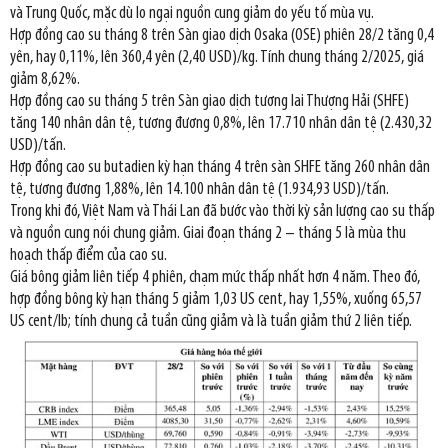
và Trung Quốc, mặc dù lo ngại nguồn cung giảm do yếu tố mùa vụ.
Hợp đồng cao su tháng 8 trên Sàn giao dịch Osaka (OSE) phiên 28/2 tăng 0,4
yên, hay 0,11%, lên 360,4 yên (2,40 USD)/kg. Tính chung tháng 2/2025, giá
giảm 8,62%.
Hợp đồng cao su tháng 5 trên Sàn giao dịch tương lai Thượng Hải (SHFE)
tăng 140 nhân dân tệ, tương đương 0,8%, lên 17.710 nhân dân tệ (2.430,32
USD)/tấn.
Hợp đồng cao su butadien kỳ hạn tháng 4 trên sàn SHFE tăng 260 nhân dân
tệ, tương đương 1,88%, lên 14.100 nhân dân tệ (1.934,93 USD)/tấn.
Trong khi đó, Việt Nam và Thái Lan đã bước vào thời kỳ sản lượng cao su thấp
và nguồn cung nói chung giảm. Giai đoạn tháng 2 – tháng 5 là mùa thu
hoạch thấp điểm của cao su.
Giá bông giảm liên tiếp 4 phiên, chạm mức thấp nhất hơn 4 năm. Theo đó,
hợp đồng bông kỳ hạn tháng 5 giảm 1,03 US cent, hay 1,55%, xuống 65,57
US cent/lb; tính chung cả tuần cũng giảm và là tuần giảm thứ 2 liên tiếp.