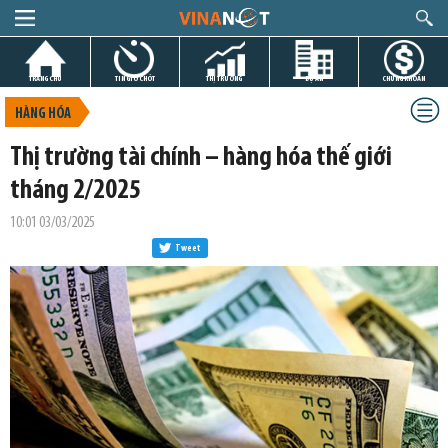
TRANG CHỦ
TIN GIỜ CHÓT
THỊ TRƯỜNG
DỰ ÁN
CHỨNG KHOÁN
HÀNG HÓA
Thị trường tài chính – hàng hóa thế giới
tháng 2/2025
10:01 03/03/2025
Tweet