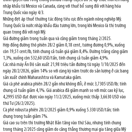
nhập khẩu từ Mexico và Canada, cùng với thuế bổ sung đối với hàng hóa
Trung Quốc vào ngày 4/3.
Những đợt áp thuế thường tác động tiêu cực đến ngành nông nghiệp Mỹ.
Trung Quốc là nước nhập khẩu đậu tương lớn, trong khi Mexico là thị trường
quan trọng đối với ngô Mỹ.
Giá đường giảm trong tuần qua và cũng giảm trong tháng 2/2025.
Hợp đồng đường thô phiên 28/2 giảm 0,18 cent, tương đương 0,9%, xuống
còn 19,51 cent/lb, tính chung cả tuần giá giảm 8,4%. Đường trắng cũng giảm
1,3%, xuống còn 532,60 USD/tấn, tính chung cả tuần giảm 4,9%.
Các nhà máy Ấn Độ sản xuất 21,98 triệu tấn đường từ ngày 1/10/2025 đến
ngày 28/2/2026, giảm 14% so với cùng kỳ năm trước do sản lượng ở các bang
sản xuất chính Maharashtra và Karnataka giảm.
Giá cà phê arabica phiên 28/2 gần như không đổi, ở mức 3,7305 USD/lb; tính
chung cả tuần giảm 4,1%. Giá arabica đã giảm mạnh so với mức cao kỷ lục,
4,2995 USD đạt được vào ngày 11/2/2025, xuống mức thấp 3,6630 USD vào
thứ Tư (26/2/2025).
Cà phê robusta phiên 28/2/2025 giảm 0,9% xuống 5.330 USD/tấn; tính
chung trong tuần giảm 7%.
Giá cao su trên thị trường Nhật Bản tăng vào thứ Sáu, nhưng tính chung
trong tháng 2/2025 cũng giảm do căng thẳng thương mại gia tăng giữa Mỹ