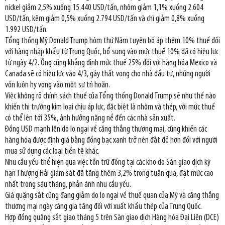
nickel giảm 2,5% xuống 15.440 USD/tấn, nhôm giảm 1,1% xuống 2.604
USD/tấn, kẽm giảm 0,5% xuống 2.794 USD/tấn và chì giảm 0,8% xuống
1.992 USD/tấn.
Tổng thống Mỹ Donald Trump hôm thứ Năm tuyên bố áp thêm 10% thuế đối
với hàng nhập khẩu từ Trung Quốc, bổ sung vào mức thuế 10% đã có hiệu lực
từ ngày 4/2. Ông cũng khẳng định mức thuế 25% đối với hàng hóa Mexico và
Canada sẽ có hiệu lực vào 4/3, gây thất vọng cho nhà đầu tư, những người
vốn luôn hy vọng vào một sự trì hoãn.
Việc không rõ chính sách thuế của Tổng thống Donald Trump sẽ như thế nào
khiến thị trường kim loại chịu áp lực, đặc biệt là nhôm và thép, với mức thuế
có thể lên tới 35%, ảnh hưởng nặng nề đến các nhà sản xuất.
Đồng USD mạnh lên do lo ngại về căng thẳng thương mại, cũng khiến các
hàng hóa được định giá bằng đồng bạc xanh trở nên đắt đỏ hơn đối với người
mua sử dụng các loại tiền tệ khác.
Nhu cầu yếu thể hiện qua việc tồn trữ đồng tại các kho do Sàn giao dịch kỳ
hạn Thượng Hải giám sát đã tăng thêm 3,2% trong tuần qua, đạt mức cao
nhất trong sáu tháng, phản ánh nhu cầu yếu.
Giá quặng sắt cũng đang giảm do lo ngại về thuế quan của Mỹ và căng thẳng
thương mại ngày càng gia tăng đối với xuất khẩu thép của Trung Quốc.
Hợp đồng quặng sắt giao tháng 5 trên Sàn giao dịch Hàng hóa Đại Liên (DCE)