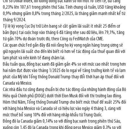
Chỉ số Dollar index, đo lường đồng bạc xanh so với một rổ tiền tệ, đã tăng
0,23% lên 107,61 trong phiên thứ Sáu. Tính chung cả tuần, USD tăng khoảng
0,9% nhưng giảm 0,8% trong tháng 2/2025, là tháng giảm mạnh nhất kể từ
tháng 9/2024.
Tỷ lệ kỳ vọng Cục Dự trữ Liên bang sẽ cắt giảm lãi suất ít nhất 25 điểm cơ
bản (bps) tại cuộc họp vào tháng 6 đã tăng nhẹ sau dữ liệu, lên 79,1%, tăng
từ gần 70% dự đoán trước đó, theo Công cụ FedWatch của CME.
Các quan chức Fed gần đây đã nói rằng họ kỳ vọng ngân hàng trung ương sẽ
giữ nguyên lãi suất cho đến khi biết rõ hơn về tác động của thuế quan đối với
lạm phát và nền kinh tế đang chậm lại.
Đầu tuần qua, đồng bạc xanh đã giảm gần 4% so với mức cao nhất trong hơn
hai năm đạt được vào tháng 1/2025 do lo ngại về tăng trưởng kinh tế và lạm
phát của Mỹ khi Tổng thống Donald Trump thay đổi thời hạn áp thuế đối với
Canada và Mexico.
Các nhà đầu tư cũng đang chuẩn bị cho tác động của những hành động của Bộ
Hiệu quả Chính phủ (DOGE) dưới thời Elon Musk đối với thị trường lao động.
Hôm thứ Năm, Tổng thống Donald Trump cho biết mức thuế đề xuất 25% đối
với hàng hóa Mexico và Canada sẽ có hiệu lực vào ngày 4 tháng 3, cùng với
mức thuế bổ sung 10% đối với hàng nhập khẩu từ Trung Quốc.
Đồng đô la Canada giảm 0,14% so với đồng bạc xanh trong phiên thứ Sáu,
xuống còn 1,45 đô la Canada trong khi đồng peso Mexico giảm 0,3% so với