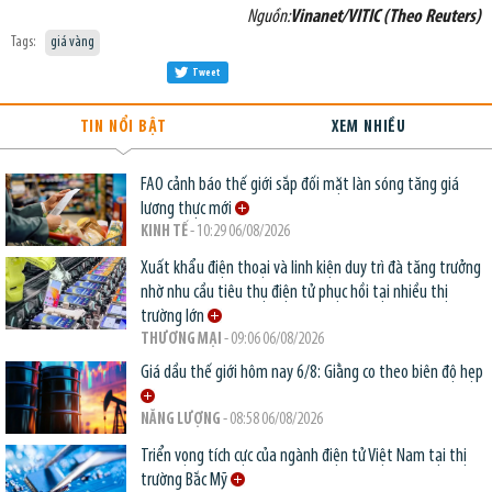
Nguồn:
Vinanet/VITIC (Theo Reuters)
Tags:
giá vàng
Tweet
TIN NỔI BẬT
XEM NHIỀU
FAO cảnh báo thế giới sắp đối mặt làn sóng tăng giá
lương thực mới
KINH TẾ
- 10:29 06/08/2026
Xuất khẩu điện thoại và linh kiện duy trì đà tăng trưởng
nhờ nhu cầu tiêu thụ điện tử phục hồi tại nhiều thị
trường lớn
THƯƠNG MẠI
- 09:06 06/08/2026
Giá dầu thế giới hôm nay 6/8: Giằng co theo biên độ hẹp
NĂNG LƯỢNG
- 08:58 06/08/2026
Triển vọng tích cực của ngành điện tử Việt Nam tại thị
trường Bắc Mỹ