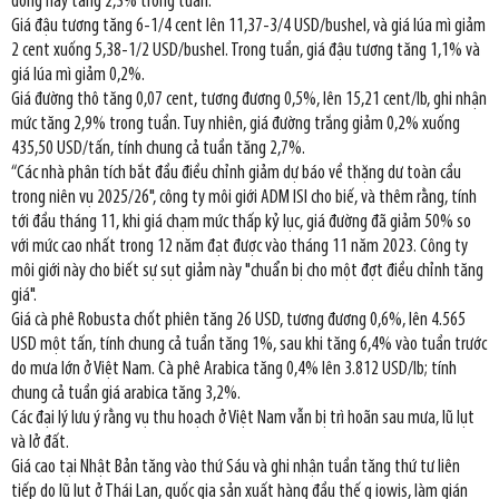
đồng này tăng 2,3% trong tuần.
Giá đậu tương tăng 6-1/4 cent lên 11,37-3/4 USD/bushel, và giá lúa mì giảm
2 cent xuống 5,38-1/2 USD/bushel. Trong tuần, giá đậu tương tăng 1,1% và
giá lúa mì giảm 0,2%.
Giá đường thô tăng 0,07 cent, tương đương 0,5%, lên 15,21 cent/lb, ghi nhận
mức tăng 2,9% trong tuần. Tuy nhiên, giá đường trắng giảm 0,2% xuống
435,50 USD/tấn, tính chung cả tuần tăng 2,7%.
“Các nhà phân tích bắt đầu điều chỉnh giảm dự báo về thặng dư toàn cầu
trong niên vụ 2025/26", công ty môi giới ADM ISI cho biế, và thêm rằng, tính
tới đầu tháng 11, khi giá chạm mức thấp kỷ lục, giá đường đã giảm 50% so
với mức cao nhất trong 12 năm đạt được vào tháng 11 năm 2023. Công ty
môi giới này cho biết sự sụt giảm này "chuẩn bị cho một đợt điều chỉnh tăng
giá".
Giá cà phê Robusta chốt phiên tăng 26 USD, tương đương 0,6%, lên 4.565
USD một tấn, tính chung cả tuần tăng 1%, sau khi tăng 6,4% vào tuần trước
do mưa lớn ở Việt Nam. Cà phê Arabica tăng 0,4% lên 3.812 USD/lb; tính
chung cả tuần giá arabica tăng 3,2%.
Các đại lý lưu ý rằng vụ thu hoạch ở Việt Nam vẫn bị trì hoãn sau mưa, lũ lụt
và lở đất.
Giá cao tại Nhật Bản tăng vào thứ Sáu và ghi nhận tuần tăng thứ tư liên
tiếp do lũ lụt ở Thái Lan, quốc gia sản xuất hàng đầu thế g iowis, làm gián