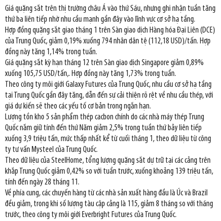
Giá quặng sắt trên thị trường châu Á vào thứ Sáu, nhưng ghi nhận tuần tăng
thứ ba liên tiếp nhờ nhu cầu mạnh gần đây vào lĩnh vực cơ sở hạ tầng.
Hợp đồng quặng sắt giao tháng 1 trên Sàn giao dịch Hàng hóa Đại Liên (DCE)
của Trung Quốc, giảm 0,19% xuống 794 nhân dân tệ (112,18 USD)/tấn. Hợp
đồng này tăng 1,14% trong tuần.
Giá quặng sắt kỳ hạn tháng 12 trên Sàn giao dịch Singapore giảm 0,89%
xuống 105,75 USD/tấn,. Hợp đồng này tăng 1,73% trong tuần.
Theo công ty môi giới Galaxy Futures của Trung Quốc, nhu cầu cơ sở hạ tầng
tại Trung Quốc gần đây tăng, dẫn đến sự cải thiện rõ rệt về nhu cầu thép, với
giá dự kiến sẽ theo các yếu tố cơ bản trong ngắn hạn.
Lượng tồn kho 5 sản phẩm thép cacbon chính do các nhà máy thép Trung
Quốc nắm giữ tính đến thứ Năm giảm 2,5% trong tuần thứ bảy liên tiếp
xuống 3,9 triệu tấn, mức thấp nhất kể từ cuối tháng 1, theo dữ liệu từ công
ty tư vấn Mysteel của Trung Quốc.
Theo dữ liệu của SteelHome, tổng lượng quặng sắt dự trữ tại các cảng trên
khắp Trung Quốc giảm 0,42% so với tuần trước, xuống khoảng 139 triệu tấn,
tính đến ngày 28 tháng 11.
Về phía cung, các chuyến hàng từ các nhà sản xuất hàng đầu là Úc và Brazil
đều giảm, trong khi số lượng tàu cập cảng là 115, giảm 8 tháng so với tháng
trước, theo công ty môi giới Everbright Futures của Trung Quốc.