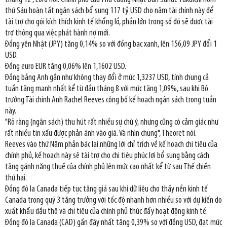
thứ Sáu hoàn tất ngân sách bổ sung 117 tỷ USD cho năm tài chính này để
tài trợ cho gói kích thích kinh tế khổng lồ, phần lớn trong số đó sẽ được tài
trợ thông qua việc phát hành nợ mới.
Đồng yên Nhật (JPY) tăng 0,14% so với đồng bạc xanh, lên 156,09 JPY đổi 1
USD.
Đồng euro EUR tăng 0,06% lên 1,1602 USD.
Đồng bảng Anh gần như không thay đổi ở mức 1,3237 USD, tính chung cả
tuần tăng mạnh nhất kể từ đầu tháng 8 với mức tăng 1,09%, sau khi Bộ
trưởng Tài chính Anh Rachel Reeves công bố kế hoạch ngân sách trong tuần
này.
"Rõ ràng (ngân sách) thu hút rất nhiều sự chú ý, nhưng cũng có cảm giác như
rất nhiều tin xấu được phản ánh vào giá. Và nhìn chung", Theoret nói.
Reeves vào thứ Năm phản bác lại những lời chỉ trích về kế hoạch chi tiêu của
chính phủ, kế hoạch này sẽ tài trợ cho chi tiêu phúc lợi bổ sung bằng cách
tăng gánh nặng thuế của chính phủ lên mức cao nhất kể từ sau Thế chiến
thứ hai.
Đồng đô la Canada tiếp tục tăng giá sau khi dữ liệu cho thấy nền kinh tế
Canada trong quý 3 tăng trưởng với tốc độ nhanh hơn nhiều so với dự kiến do
xuất khẩu dầu thô và chi tiêu của chính phủ thúc đẩy hoạt động kinh tế.
Đồng đô la Canada (CAD) gần đây nhất tăng 0,39% so với đồng USD, đạt mức