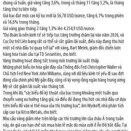
chung cả tuần, giá vàng tăng 3,6%, trong cả tháng 11 tăng 5,2%, là tháng
tăng thứ tư liên tiếp.
Giá bạc đạt mức cao kỷ lục mới là 56,78 USD/ounce, tăng 6,1% trong phiên
và 16,6% trong tháng.
Giá vàng giao tháng 2 tăng 1,3% lên 4.254,9 USD/ounce.
"Dự đoán là nền kinh tế sẽ tiếp tục tăng trưởng chậm lại vào năm 2026, và
Cục Dự trữ Liên bang rất có thể sẽ cắt giảm lãi suất, điều này đang thu hút
một số nhà đầu tư quay trở lại" với vàng, Bart Melek, giám đốc chiến lược
hàng hóa toàn cầu tại TD Securities, cho biết.
Vàng thường hoạt động tốt trong môi trường lãi suất thấp.
Những phát biểu ôn hòa gần đây của Thống đốc Fed Christopher Waller và
Chủ tịch Fed New York John Williams, cùng với dữ liệu kinh tế yếu đi sau đợt
đóng cửa chính phủ Mỹ gần đây, củng cố kỳ vọng rằng ngân hàng trung ương
Mỹ sẽ cắt giảm lãi suất vào tháng tới.
Trong khi đó, "các biểu đồ kỹ thuật của bạc trong khoảng một tuần qua
chuyển sang xu hướng tăng giá, và điều đó đang thu hút các nhà đầu cơ dựa
trên biểu đồ vào vị thế mua của thị trường bạc", Jim Wyckoff, nhà phân tích
cấp cao tại Kitco Metals, cho biết.
Nhu cầu vàng giảm nhẹ trên khắp các thị trường lớn của châu Á trong tuần
này, do giá cao hạn chế sức mua bán lẻ mặc dù mùa cưới ở Ấn Độ bắt đầu. Tại