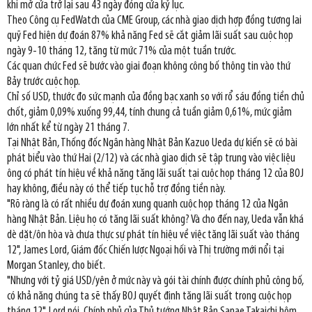
khi mở cửa trở lại sau 43 ngày đóng cửa kỷ lục.
Theo Công cụ FedWatch của CME Group, các nhà giao dịch hợp đồng tương lai
quỹ Fed hiện dự đoán 87% khả năng Fed sẽ cắt giảm lãi suất sau cuộc họp
ngày 9-10 tháng 12, tăng từ mức 71% của một tuần trước.
Các quan chức Fed sẽ bước vào giai đoạn không công bố thông tin vào thứ
Bảy trước cuộc họp.
Chỉ số USD, thước đo sức mạnh của đồng bạc xanh so với rổ sáu đồng tiền chủ
chốt, giảm 0,09% xuống 99,44, tính chung cả tuần giảm 0,61%, mức giảm
lớn nhất kể từ ngày 21 tháng 7.
Tại Nhật Bản, Thống đốc Ngân hàng Nhật Bản Kazuo Ueda dự kiến sẽ có bài
phát biểu vào thứ Hai (2/12) và các nhà giao dịch sẽ tập trung vào việc liệu
ông có phát tín hiệu về khả năng tăng lãi suất tại cuộc họp tháng 12 của BOJ
hay không, điều này có thể tiếp tục hỗ trợ đồng tiền này.
"Rõ ràng là có rất nhiều dự đoán xung quanh cuộc họp tháng 12 của Ngân
hàng Nhật Bản. Liệu họ có tăng lãi suất không? Và cho đến nay, Ueda vẫn khá
dè dặt/ôn hòa và chưa thực sự phát tín hiệu về việc tăng lãi suất vào tháng
12", James Lord, Giám đốc Chiến lược Ngoại hối và Thị trường mới nổi tại
Morgan Stanley, cho biết.
"Nhưng với tỷ giá USD/yên ở mức này và gói tài chính được chính phủ công bố,
có khả năng chúng ta sẽ thấy BOJ quyết định tăng lãi suất trong cuộc họp
tháng 12", Lord nói. Chính phủ của Thủ tướng Nhật Bản Sanae Takaichi hôm