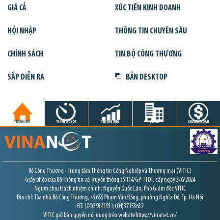
GIÁ CẢ
XÚC TIẾN KINH DOANH
HỘI NHẬP
THÔNG TIN CHUYÊN SÂU
CHÍNH SÁCH
TIN BỘ CÔNG THƯƠNG
SẮP DIỄN RA
BẢN DESKTOP
TRANG CHỦ
TIN GIỜ CHÓT
THỊ TRƯỜNG
DỰ ÁN
CHỨNG KHOÁN
Bộ Công Thương - Trung tâm Thông tin Công Nghiệp và Thương mại (VITIC)
Giấy phép của Bộ Thông tin và Truyền thông số 114/GP-TTĐT, cấp ngày 3/6/2024
Người chịu trách nhiệm chính: Nguyễn Quốc Lân, Phó Giám đốc VITIC
Địa chỉ: Tòa nhà Bộ Công Thương, số 655 Phạm Văn Đồng, phường Nghĩa Đô, Tp. Hà Nội
ĐT: (04)39341911; (04)37153632
VITIC giữ bản quyền nội dung trên website https://vinanet.vn/