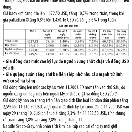
Trung Quốc, việc bãi bỏ miễn thuế mua vàng làm giảm nhu cầu của người tiêu
dùng.
Giá bạch kim tăng 4% lên 1.672,50 USD, tăng 10,7% trong tuần, trong khi
giá palladium Xtăng 0,8% lên 1.450,16 USD và tăng 5,6% trong tuần.
• Giá đồng đạt mức cao kỷ lục do nguồn cung thắt chặt và đồng USD
yếu đi
• Giá quặng tuần tăng thứ ba liên tiếp nhờ nhu cầu mạnh từ lĩnh
vực cơ sở hạ tầng
Giá đồng tăng lên mức cao kỷ lục trên 11.200 USD một tấn vào thứ Sáu, do
nguồn cung kim loại này bên ngoài Mỹ bị thắt chặt và đồng USD yếu đi.
Giá đồng kỳ hạn ba tháng trên Sàn giao dịch Kim loại London đầu phiên tăng
2,5% lên 11.210,50 USD, vượt qua mức đỉnh kỷ lục trước đó là 11.200 USD vào
ngày 29 tháng 10. Cuối phiên, giá tăng 2,3% lên 11.188,50 USD, tính chung
cả tuàn tăng 3,8% và tăng 2,8% trong tháng 11.
Natalie Scott-Gray, nhà phân tích kim loại cấp cao tại công ty môi giới