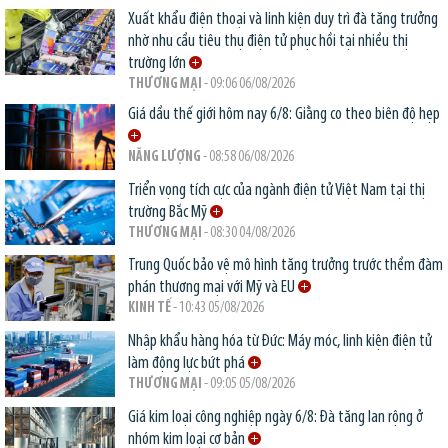
Xuất khẩu điện thoại và linh kiện duy trì đà tăng trưởng
nhờ nhu cầu tiêu thụ điện tử phục hồi tại nhiều thị
trường lớn
THƯƠNG MẠI
- 09:06 06/08/2026
Giá dầu thế giới hôm nay 6/8: Giằng co theo biên độ hẹp
NĂNG LƯỢNG
- 08:58 06/08/2026
Triển vọng tích cực của ngành điện tử Việt Nam tại thị
trường Bắc Mỹ
THƯƠNG MẠI
- 08:30 04/08/2026
Trung Quốc bảo vệ mô hình tăng trưởng trước thềm đàm
phán thương mại với Mỹ và EU
KINH TẾ
- 10:43 05/08/2026
Nhập khẩu hàng hóa từ Đức: Máy móc, linh kiện điện tử
làm động lực bứt phá
THƯƠNG MẠI
- 09:05 05/08/2026
Giá kim loại công nghiệp ngày 6/8: Đà tăng lan rộng ở
nhóm kim loại cơ bản