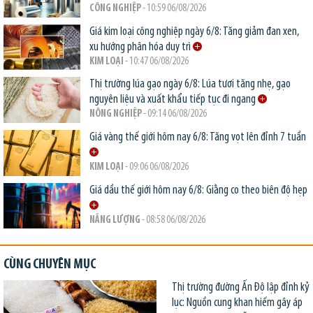
CÔNG NGHIỆP
- 10:59 06/08/2026
Giá kim loại công nghiệp ngày 6/8: Tăng giảm đan xen,
xu hướng phân hóa duy trì
KIM LOẠI
- 10:47 06/08/2026
Thị trường lúa gạo ngày 6/8: Lúa tươi tăng nhẹ, gạo
nguyên liệu và xuất khẩu tiếp tục đi ngang
NÔNG NGHIỆP
- 09:14 06/08/2026
Giá vàng thế giới hôm nay 6/8: Tăng vọt lên đỉnh 7 tuần
KIM LOẠI
- 09:06 06/08/2026
Giá dầu thế giới hôm nay 6/8: Giằng co theo biên độ hẹp
NĂNG LƯỢNG
- 08:58 06/08/2026
CÙNG CHUYÊN MỤC
Thị trường đường Ấn Độ lập đỉnh kỷ
lục: Nguồn cung khan hiếm gây áp