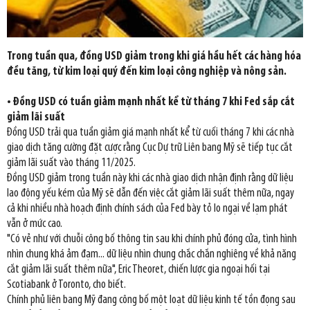
Trong tuần qua, đồng USD giảm trong khi giá hầu hết các hàng hóa
đều tăng, từ kim loại quý đến kim loại công nghiệp và nông sản.
• Đồng USD có tuần giảm mạnh nhất kể từ tháng 7 khi Fed sắp cắt
giảm lãi suất
Đồng USD trải qua tuần giảm giá mạnh nhất kể từ cuối tháng 7 khi các nhà
giao dịch tăng cường đặt cược rằng Cục Dự trữ Liên bang Mỹ sẽ tiếp tục cắt
giảm lãi suất vào tháng 11/2025.
Đồng USD giảm trong tuần này khi các nhà giao dịch nhận định rằng dữ liệu
lao động yếu kém của Mỹ sẽ dẫn đến việc cắt giảm lãi suất thêm nữa, ngay
cả khi nhiều nhà hoạch định chính sách của Fed bày tỏ lo ngại về lạm phát
vẫn ở mức cao.
"Có vẻ như với chuỗi công bố thông tin sau khi chính phủ đóng cửa, tình hình
nhìn chung khá ảm đạm... dữ liệu nhìn chung chắc chắn nghiêng về khả năng
cắt giảm lãi suất thêm nữa", Eric Theoret, chiến lược gia ngoại hối tại
Scotiabank ở Toronto, cho biết.
Chính phủ liên bang Mỹ đang công bố một loạt dữ liệu kinh tế tồn đọng sau