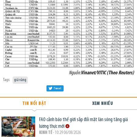
Nguồn:
Vinanet/VITIC (Theo Reuters)
Tags:
giá vàng
Tweet
TIN NỔI BẬT
XEM NHIỀU
FAO cảnh báo thế giới sắp đối mặt làn sóng tăng giá
lương thực mới
KINH TẾ
- 10:29 06/08/2026