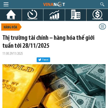
TRANG CHỦ
TIN GIỜ CHÓT
THỊ TRƯỜNG
DỰ ÁN
CHỨNG KHOÁN
HÀNG HÓA
Thị trường tài chính – hàng hóa thế giới
tuần tới 28/11/2025
11:00 29/11/2025
Tweet