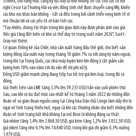
StoneX, cho rằng mức tăng kỷ lục này là nhờ những tin tức tích cực từ hội
nghị Cesco tại Thượng Hải và việc đồng tinh chế được chuyển sang Mỹ, khiến
các khu vực khác bán khống - tất cả đều trong bối cảnh triển vọng kinh tế vĩ
mô thuận lợi và các yếu tố cơ bản tích cực.
"Tuy nhiên, chúng tôi thận trọng khi giao dịch này được phản ánh vào giá.
Việc giá tăng đột biến sẽ khó có thể duy trì trong suốt năm 2026", Scott-
Gray nói thêm.
Cơ quan thống kê của Chile, nhà sản xuất hàng đầu thế giới, cho biết sản
lượng đồng của nước này trong tháng 10 giảm 7% so với cùng kỳ năm ngoái,
trong khi tại Trung Quốc, các nhà máy luyện kim lớn đồng ý cắt giảm sản
lượng hơn 10% vào năm tới do vấn đề chi phí xử lý.
Đồng USD giảm mạnh cũng đang tiếp tục hỗ trợ giá kim loại, trong đó có
đồng.
Giá thiếc trên sàn LME tăng 3,3% lên 39.235 USD/tấn vào cuối phiên thứ
Sáu, sau khi có lúc đạt mức cao nhất kể từ tháng 5 năm 2022 do những đồn
đoán về sự gián đoạn nguồn cung tại Cộng hòa Dân chủ Congo làm dấy lên lo
ngại về tình trạng thiếu hụt, ngay cả khi các thương nhân cho biết những đồn
đoán về tình trạng bất khả kháng tại mỏ Bisie là không đúng sự thật.
Giá nhôm tăng 1,4% lên 2.868,50 USD, giá kẽm tăng 1,2% lên 3.052,50 USD,
giá niken tăng nhẹ 0,1% lên 14.840 USD, trong khi giá chì giảm 0,3% xuống
1.979 USD.