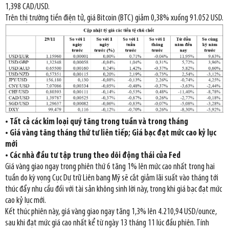
1,398 CAD/USD.
Trên thị trường tiền điện tử, giá Bitcoin (BTC) giảm 0,38% xuống 91.052 USD.
• Tất cả các kim loại quý tăng trong tuần và trong tháng
• Giá vàng tăng tháng thứ tư liên tiếp; Giá bạc đạt mức cao kỷ lục
mới
• Các nhà đầu tư tập trung theo dõi động thái của Fed
Giá vàng giao ngay trong phiên thứ 6 tăng 1% lên mức cao nhất trong hai
tuần do kỳ vọng Cục Dự trữ Liên bang Mỹ sẽ cắt giảm lãi suất vào tháng tới
thúc đẩy nhu cầu đối với tài sản không sinh lời này, trong khi giá bạc đạt mức
cao kỷ lục mới.
Kết thúc phiên này, giá vàng giao ngay tăng 1,3% lên 4.210,94 USD/ounce,
sau khi đạt mức giá cao nhất kể từ ngày 13 tháng 11 lúc đầu phiên. Tính