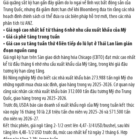
Giá quặng sắt kỳ hạn gần đây giảm do lo ngại về lĩnh vực bất động sản của
Trung Quốc, nhưng đà giảm được hạn chế khi Bloomberg đưa tin rằng các nhà
hoạch định chính sách có thể đưa ra các biện pháp hỗ trợ mới, theo các nhà
phân tích từ ANZ.
• Giá ngô cao nhất kể từ tháng 6 nhờ nhu cầu xuất khẩu của Mỹ
• Giá cà phê tăng trong tuần
• Giá cao su tăng tuần thứ 4 liên tiếp do lũ lụt ở Thái Lan làm gián
đoạn nguồn cung
Giá ngô kỳ hạn trên Sàn giao dịch hàng hóa Chicago (CBTO) đạt mức cao nhất
kể từ đầu tháng 6 nhờ nhu cầu xuất khẩu của Mỹ tăng, trong khi giá đậu
tương kỳ hạn cũng tăng.
Bộ Nông nghiệp Mỹ cho biết các nhà xuất khẩu bán 273.988 tấn ngô Mỹ cho
những người mua chưa xác định, giao hàng trong vụ 2025-2026. Cơ quan này
cũng xác nhận các nhà xuất khẩu bán 312.000 tấn đậu tương Mỹ cho Trung
Quốc, giao hàng trong vụ 2025-2026.
Trước đó, USDA báo cáo doanh số xuất khẩu ngô của Mỹ trong tuần kết thúc
vào ngày 16 tháng 10 là 2,8 triệu tấn cho niên vụ 2025-26 và 571.500 tấn
cho niên vụ 2026-27.
Kết thúc phiên, giá ngô tăng 2-1/2 cent lên 4,47-3/4 USD/bushel, sau khi
tăng lên 4,48-1/2 USD trước đó, mức cao nhất kể từ ngày 2 tháng 6. Hợp