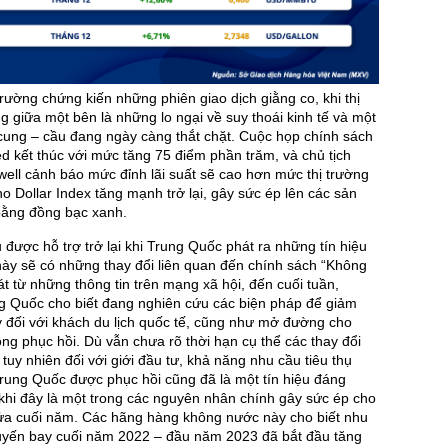
 trường chứng kiến những phiên giao dịch giằng co, khi thị
g giữa một bên là những lo ngại về suy thoái kinh tế và một
cung – cầu đang ngày càng thắt chặt. Cuộc họp chính sách
d kết thúc với mức tăng 75 điểm phần trăm, và chủ tịch
ll cảnh báo mức đỉnh lãi suất sẽ cao hơn mức thị trường
ho Dollar Index tăng mạnh trở lại, gây sức ép lên các sản
bằng đồng bạc xanh.
u được hỗ trợ trở lại khi Trung Quốc phát ra những tín hiệu
ày sẽ có những thay đổi liên quan đến chính sách “Không
át từ những thông tin trên mạng xã hội, đến cuối tuần,
g Quốc cho biết đang nghiên cứu các biện pháp để giảm
ly đối với khách du lịch quốc tế, cũng như mở đường cho
g phục hồi. Dù vẫn chưa rõ thời hạn cụ thể các thay đổi
tuy nhiên đối với giới đầu tư, khả năng nhu cầu tiêu thụ
Trung Quốc được phục hồi cũng đã là một tín hiệu đáng
khi đây là một trong các nguyên nhân chính gây sức ép cho
nửa cuối năm. Các hãng hàng không nước này cho biết nhu
uyến bay cuối năm 2022 – đầu năm 2023 đã bắt đầu tăng