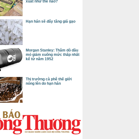
xuất như thế nào?
Hạn hán sẽ đẩy tăng giá gạo
Morgan Stanley: Thăm dò dầu
mỏ giảm xuống mức thấp nhất
kể từ năm 1952
Thị trường cà phê thế giới
nóng lên do hạn hán