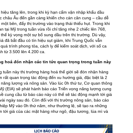
hiệu tăng lên, trong khi kỳ hạn cấm vận nhập khẩu dầu
c châu Âu đến gần càng khiến cho cán cân cung – cầu dễ
một bên, đẩy thị trường vào trạng thái thiếu hụt. Trong khi
n tại Mỹ trong tuần vừa rồi chỉ tăng nhẹ 2 chiếc lên 768,
 thể kỳ vọng một sự bổ sung dầu trên thị trường. Dù vậy,
á đã bắt đầu có tín hiệu sụt giảm, khi Trung Quốc vẫn
uá trình phong tỏa, cách ly để kiểm soát dịch, với số ca
 từ 3.500 lên 4.200 ca.
g hoá đón nhận các tin tức quan trọng trong tuần này
 tuần này thị trường hàng hoá thế giới sẽ đón nhận hàng
in rất quan trọng tác động đến xu hướng giá, đặc biệt là 2
năng lượng và nông sản. Vào lúc 0h thứ tư, Cơ quan thông
Mỹ (EIA) sẽ phát hành báo cáo Triển vọng năng lượng cung
 về cung cầu từ báo cáo này có thể sẽ tác động mạnh tới giá
vài ngày sau đó. Còn đối với thị trường nông sản, báo cáo
hiệp Mỹ vào 0h thứ năm, như thường lệ, sẽ tạo ra những
ớn tới giá của các mặt hàng như ngô, đậu tương, lúa mì và