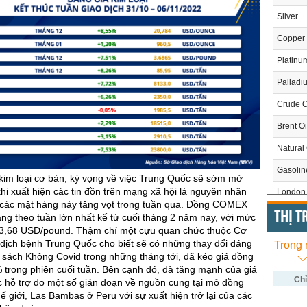
Silver
Copper
Platinu
Palladi
Crude O
Brent Oi
Natural
Gasoli
 kim loại cơ bản, kỳ vọng về việc Trung Quốc sẽ sớm mở
 khi xuất hiện các tin đồn trên mạng xã hội là nguyên nhân
London 
á các mặt hàng này tăng vọt trong tuần qua. Đồng COMEX
US Whe
THỊ 
ng theo tuần lớn nhất kể từ cuối tháng 2 năm nay, với mức
 3,68 USD/pound. Thậm chí một cựu quan chức thuộc Cơ
US Cor
dịch bệnh Trung Quốc cho biết sẽ có những thay đổi đáng
Trong
h sách Không Covid trong những tháng tới, đã kéo giá đồng
US Soy
 trong phiên cuối tuần. Bên cạnh đó, đà tăng mạnh của giá
US Coff
Chỉ
 hỗ trợ do một số gián đoạn về nguồn cung tại mỏ đồng
hế giới, Las Bambas ở Peru với sự xuất hiện trở lại của các
US Sug