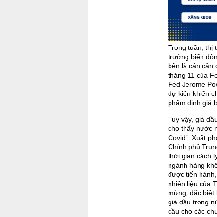
Trong tuần, thị
trường biến độn
bên là cán cân 
tháng 11 của Fe
Fed Jerome Powe
dự kiến khiến c
phẩm định giá 
Tuy vậy, giá dầ
cho thấy nước n
Covid”. Xuất ph
Chính phủ Trun
thời gian cách 
ngành hàng khôn
được tiến hành, 
nhiên liệu của 
mừng, đặc biệt 
giá dầu trong 
cầu cho các ch