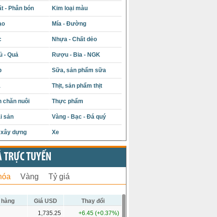
t - Phân bón
Kim loại màu
ạo
Mía - Đường
c
Nhựa - Chất dẻo
ủ - Quả
Rượu - Bia - NGK
p
Sữa, sản phẩm sữa
á
Thịt, sản phẩm thịt
 chăn nuôi
Thực phẩm
i sản
Vàng - Bạc - Đá quý
u xây dựng
Xe
Ả TRỰC TUYẾN
hóa
Vàng
Tỷ giá
 hàng
Giá USD
Thay đổi
1,735.25
+6.45 (+0.37%)