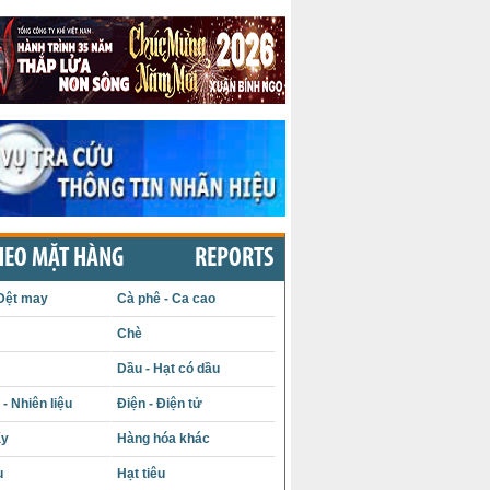
HEO MẶT HÀNG
REPORTS
Dệt may
Cà phê - Ca cao
Chè
Dầu - Hạt có dầu
- Nhiên liệu
Điện - Điện tử
ấy
Hàng hóa khác
u
Hạt tiêu