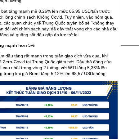
chặn đường.
US Cott
 bật tăng mạnh mẽ 8,26% lên mức 85,95 USD/tấn trước
ới lỏng chính sách Không Covid. Tuy nhiên, vào hôm qua,
London
p, các quan chức y tế Trung Quốc tuyên bố sẽ "không thay
US Coc
cận đối với chính sạch này, đã gây thất vọng cho các nhà đầu
đồng và quặng sắt đều gặp áp lực trở lại.
Rough 
ăng mạnh hơn 5%
Nguồn Fi
m dầu tăng rất mạnh trong tuần giao dịch vừa qua, khi
ề Zero-Covid tại Trung Quốc giảm bớt. Dầu thô đóng cửa
á cao nhất trong vòng 2 tháng, với WTI tăng 5,36% lên
 trong khi giá Brent tăng 5,12% lên 98,57 USD/thùng.