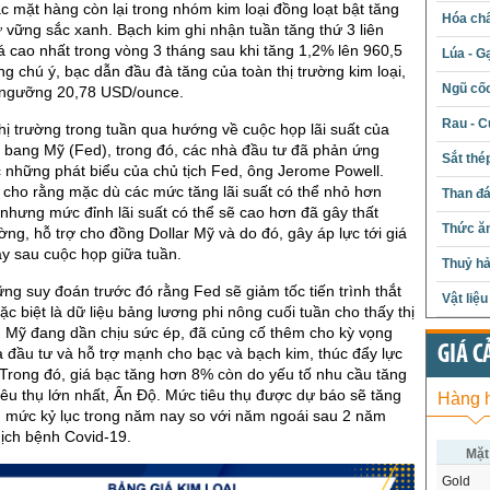
c mặt hàng còn lại trong nhóm kim loại đồng loạt bật tăng
Hóa chấ
vững sắc xanh. Bạch kim ghi nhận tuần tăng thứ 3 liên
iá cao nhất trong vòng 3 tháng sau khi tăng 1,2% lên 960,5
Lúa - G
 chú ý, bạc dẫn đầu đà tăng của toàn thị trường kim loại,
Ngũ cố
 ngưỡng 20,78 USD/ounce.
Rau - C
ị trường trong tuần qua hướng về cuộc họp lãi suất của
 bang Mỹ (Fed), trong đó, các nhà đầu tư đã phản ứng
Sắt thé
 những phát biểu của chủ tịch Fed, ông Jerome Powell.
 cho rằng mặc dù các mức tăng lãi suất có thể nhỏ hơn
Than đ
, nhưng mức đỉnh lãi suất có thể sẽ cao hơn đã gây thất
Thức ăn
ờng, hỗ trợ cho đồng Dollar Mỹ và do đó, gây áp lực tới giá
ay sau cuộc họp giữa tuần.
Thuỷ hả
ng suy đoán trước đó rằng Fed sẽ giảm tốc tiến trình thắt
Vật liệ
đặc biệt là dữ liệu bảng lương phi nông cuối tuần cho thấy thị
g Mỹ đang dần chịu sức ép, đã củng cố thêm cho kỳ vọng
GIÁ C
 đầu tư và hỗ trợ mạnh cho bạc và bạch kim, thúc đẩy lực
rong đó, giá bạc tăng hơn 8% còn do yếu tố nhu cầu tăng
tiêu thụ lớn nhất, Ấn Độ. Mức tiêu thụ được dự báo sẽ tăng
Hàng 
 mức kỷ lục trong năm nay so với năm ngoái sau 2 năm
dịch bệnh Covid-19.
Mặt
Gold