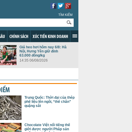
TÌM KIẾM
SÂU
CHÍNH SÁCH
XÚC TIẾN KINH DOANH
Giá heo hơi hôm nay 6/8: Hà
Nội, Hưng Yên giữ đỉnh
63.000 đồng/kg
14:35 06/08/2026
ĐIỂM
Trung Quốc: Thời đại của thép
phế liệu lên ngôi, “thế chân”
quặng sắt
Chocolate Việt nổi tiếng thế
giới được người Pháp sản