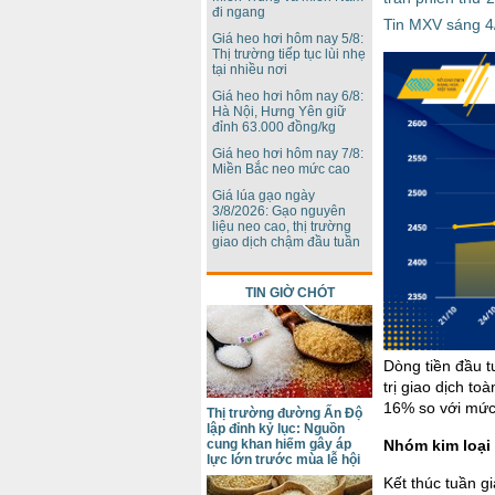
đi ngang
Tin MXV sáng 4/
Giá heo hơi hôm nay 5/8:
Thị trường tiếp tục lùi nhẹ
tại nhiều nơi
Giá heo hơi hôm nay 6/8:
Hà Nội, Hưng Yên giữ
đỉnh 63.000 đồng/kg
Giá heo hơi hôm nay 7/8:
Miền Bắc neo mức cao
Giá lúa gạo ngày
3/8/2026: Gạo nguyên
liệu neo cao, thị trường
giao dịch chậm đầu tuần
TIN GIỜ CHÓT
Dòng tiền đầu t
trị giao dịch t
16% so với mức 
Thị trường đường Ấn Độ
lập đỉnh kỷ lục: Nguồn
cung khan hiếm gây áp
Nhóm kim loại 
lực lớn trước mùa lễ hội
Kết thúc tuần g