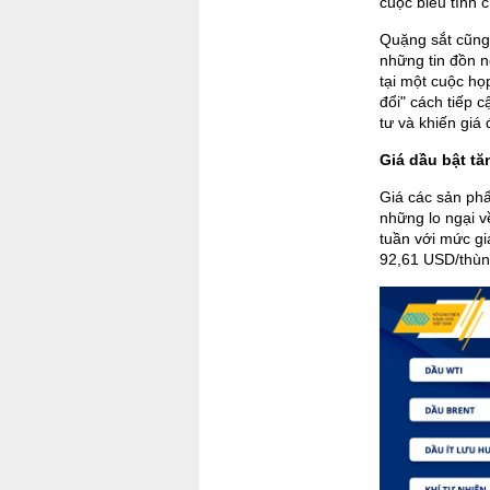
cuộc biểu tình 
Quặng sắt cũng
những tin đồn n
tại một cuộc họ
đổi" cách tiếp 
tư và khiến giá 
Giá dầu bật t
Giá các sản phẩ
những lo ngại v
tuần với mức gi
92,61 USD/thùng