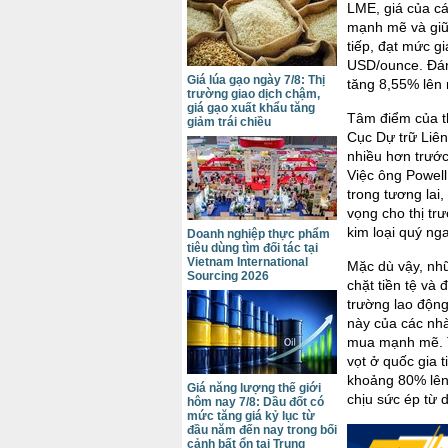
LME, giá của cá
mạnh mẽ và giữ 
tiếp, đạt mức g
USD/ounce. Đáng
Giá lúa gạo ngày 7/8: Thị
tăng 8,55% lên
trường giao dịch chậm,
giá gạo xuất khẩu tăng
Tâm điểm của th
giảm trái chiều
Cục Dự trữ Liên
nhiều hơn trước
Việc ông Powell
trong tương lai
vọng cho thị trư
kim loại quý ng
Doanh nghiệp thực phẩm
tiêu dùng tìm đối tác tại
Vietnam International
Mặc dù vậy, nhữ
Sourcing 2026
chặt tiền tệ và 
trường lao độn
này của các nhà
mua mạnh mẽ. T
vọt ở quốc gia 
khoảng 80% lên
Giá năng lượng thế giới
chịu sức ép từ 
hôm nay 7/8: Dầu đốt có
mức tăng giá kỷ lục từ
đầu năm đến nay trong bối
cảnh bất ổn tại Trung