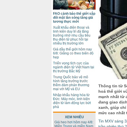
FAO cảnh báo thế giới sắp
đối mặt làn sóng tăng giá
lương thực mới
Xuất khẩu điện thoại và
linh kiện duy trì đà tăng
trưởng nhờ nhu cầu tiêu
thụ điện tử phục hồi tại
nhiều thị trường lớn
Giá dầu thế giới hôm nay
6/8: Giằng co theo biên độ
hẹp
Triển vọng tích cực của
ngành điện tử Việt Nam tại
thị trường Bắc Mỹ
Trung Quốc bảo vệ mô
hình tăng trưởng trước
thềm đàm phán thương
Thông tin từ S
mại với Mỹ và EU
hoá thế giới v
Nhập khẩu hàng hóa từ
mạnh nhất từ đ
Đức: Máy móc, linh kiện
đang giao dịch
điện tử làm động lực bứt
phá
xanh, giúp chỉ
mức cao nhất t
XEM NHIỀU
Tin MXV sáng 3/
Giá heo hơi hôm nay 4/8:
Miền Trung và miền Nam
trần phiên thứ 2 