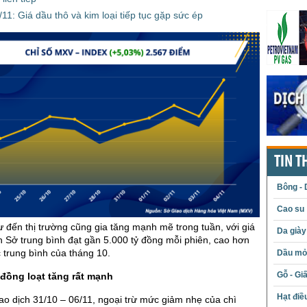
11: Giá dầu thô và kim loại tiếp tục gặp sức ép
TIN T
Bông - 
Cao su
ư đến thị trường cũng gia tăng mạnh mẽ trong tuần, với giá
Da giày
oàn Sở trung bình đạt gần 5.000 tỷ đồng mỗi phiên, cao hơn
trung bình của tháng 10.
Dầu mỏ 
Gỗ - Gi
đồng loạt tăng rất mạnh
Hạt điề
iao dịch 31/10 – 06/11, ngoại trừ mức giảm nhẹ của chì