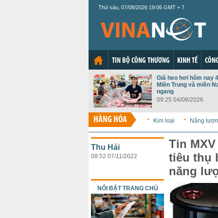
Thứ sáu, 07/08/2026 19:06 GMT + 7
TIN BỘ CÔNG THƯƠNG
KINH TẾ
CÔNG
Giá heo hơi hôm nay 4
Miền Trung và miền N
ngang
09:25 04/08/2026
HÀNG HÓA
Kim loại
Năng lượ
Tin MXV 
Thu Hải
tiêu thụ
08:52 07/11/2022
năng lư
NỔI BẬT TRANG CHỦ