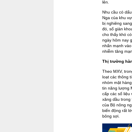
lên.
Nhu cầu có dấu 
Nga của khu vự
bị nghiêng sang 
đó, số giàn khoa
cho thấy khó có
ngày hôm nay gi
nhấn mạnh vào q
nhiễm tăng mạnh
Thị trường hàn
Theo MXV, trong
loạt các thông t
nhóm mặt hàng 
tin năng lượng 
cấp các số liệu
xăng dầu trong 
của Bộ nông ng
biến động rất l
bông sợi.