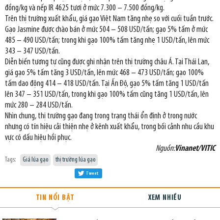
đồng/kg và nếp IR 4625 tươi ở mức 7.300 – 7.500 đồng/kg.
Trên thị trường xuất khẩu, giá gạo Việt Nam tăng nhẹ so với cuối tuần trước.
Gạo Jasmine được chào bán ở mức 504 – 508 USD/tấn; gạo 5% tấm ở mức
485 – 490 USD/tấn; trong khi gạo 100% tấm tăng nhẹ 1 USD/tấn, lên mức
343 – 347 USD/tấn.
Diễn biến tương tự cũng được ghi nhận trên thị trường châu Á. Tại Thái Lan,
giá gạo 5% tấm tăng 3 USD/tấn, lên mức 468 – 473 USD/tấn; gạo 100%
tấm dao động 414 – 418 USD/tấn. Tại Ấn Độ, gạo 5% tấm tăng 1 USD/tấn
lên 347 – 351 USD/tấn, trong khi gạo 100% tấm cũng tăng 1 USD/tấn, lên
mức 280 – 284 USD/tấn.
Nhìn chung, thị trường gạo đang trong trạng thái ổn định ở trong nước
nhưng có tín hiệu cải thiện nhẹ ở kênh xuất khẩu, trong bối cảnh nhu cầu khu
vực có dấu hiệu hồi phục.
Nguồn:
Vinanet/VITIC
Tags:
Giá lúa gạo
thị trường lúa gạo
Tweet
TIN NỔI BẬT
XEM NHIỀU