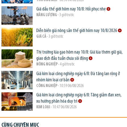
THƯƠNG MẠI
- 08:30 04/08/2026
Giá dầu thế giới hôm nay 10/8: Hồi phục nhẹ
NĂNG LƯỢNG
- 3 giờ trước
Diễn biến giá nông sản thế giới hôm nay 10/8/2026
GIÁ CẢ
- 3 giờ trước
Thị trường lúa gạo hôm nay 10/8: Giá lúa thơm giữ giá,
giao dịch đầu tuần chưa sôi động
NÔNG NGHIỆP
- 4 giờ trước
Giá kim loại công nghiệp ngày 6/8: Đà tăng lan rộng ở
nhóm kim loại cơ bản
CÔNG NGHIỆP
- 10:59 06/08/2026
Giá kim loại công nghiệp ngày 6/8: Tăng giảm đan xen,
xu hướng phân hóa duy trì
KIM LOẠI
- 10:47 06/08/2026
CÙNG CHUYÊN MỤC