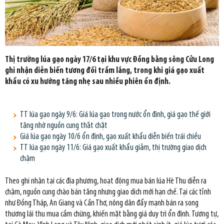
Thị trường lúa gạo ngày 17/6 tại khu vực Đồng bằng sông Cửu Long
ghi nhận diễn biến tương đối trầm lắng, trong khi giá gạo xuất
khẩu có xu hướng tăng nhẹ sau nhiều phiên ổn định.
TT lúa gạo ngày 9/6: Giá lúa gạo trong nước ổn định, giá gạo thế giới
tăng nhờ nguồn cung thắt chặt
Giá lúa gạo ngày 10/6 ổn định, gạo xuất khẩu diễn biến trái chiều
TT lúa gạo ngày 11/6: Giá gạo xuất khẩu giảm, thị trường giao dịch
chậm
Theo ghi nhận tại các địa phương, hoạt động mua bán lúa Hè Thu diễn ra
chậm, nguồn cung chào bán tăng nhưng giao dịch mới hạn chế. Tại các tỉnh
như Đồng Tháp, An Giang và Cần Thơ, nông dân đẩy mạnh bán ra song
thương lái thu mua cầm chừng, khiến mặt bằng giá duy trì ổn định. Tương tự,