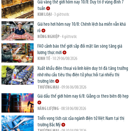
Giá vàng thế giới hôm nay 10/8: Duy trì ở vùng đỉnh 7
tuần
KIM LOẠI
- 3 giờ trước
Giá heo hơi hôm nay 10/8: Chênh lệch ba miền vẫn khá
rõ
NÔNG NGHIỆP
- 4 giờ trước
FAO cảnh báo thế giới sắp đối mặt làn sóng tăng giá
lương thực mới
KINH TẾ
- 10:29 06/08/2026
Xuất khẩu điện thoại và linh kiện duy trì đà tăng trưởng
nhờ nhu cầu tiêu thụ điện tử phục hồi tại nhiều thị
trường lớn
THƯƠNG MẠI
- 09:06 06/08/2026
Giá dầu thế giới hôm nay 6/8: Giằng co theo biên độ hẹp
NĂNG LƯỢNG
- 08:58 06/08/2026
Triển vọng tích cực của ngành điện tử Việt Nam tại thị
trường Bắc Mỹ