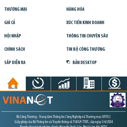
THƯƠNG MẠI
HÀNG HÓA
GIÁ CẢ
XÚC TIẾN KINH DOANH
HỘI NHẬP
THÔNG TIN CHUYÊN SÂU
CHÍNH SÁCH
TIN BỘ CÔNG THƯƠNG
SẮP DIỄN RA
BẢN DESKTOP
TRANG CHỦ
TIN GIỜ CHÓT
THỊ TRƯỜNG
DỰ ÁN
CHỨNG KHOÁN
Bộ Công Thương - Trung tâm Thông tin Công Nghiệp và Thương mại (VITIC)
Giấy phép của Bộ Thông tin và Truyền thông số 114/GP-TTĐT, cấp ngày 3/6/2024