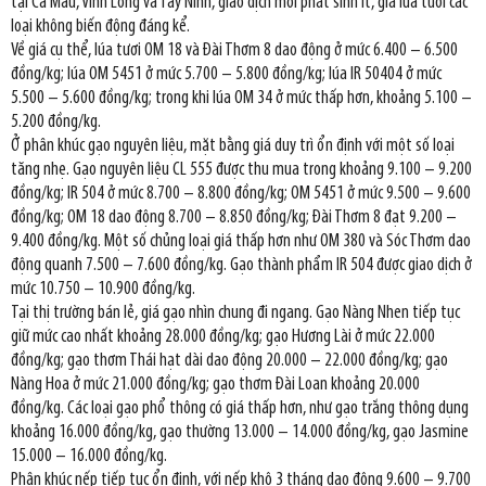
tại Cà Mau, Vĩnh Long và Tây Ninh, giao dịch mới phát sinh ít, giá lúa tươi các
loại không biến động đáng kể.
Về giá cụ thể, lúa tươi OM 18 và Đài Thơm 8 dao động ở mức 6.400 – 6.500
đồng/kg; lúa OM 5451 ở mức 5.700 – 5.800 đồng/kg; lúa IR 50404 ở mức
5.500 – 5.600 đồng/kg; trong khi lúa OM 34 ở mức thấp hơn, khoảng 5.100 –
5.200 đồng/kg.
Ở phân khúc gạo nguyên liệu, mặt bằng giá duy trì ổn định với một số loại
tăng nhẹ. Gạo nguyên liệu CL 555 được thu mua trong khoảng 9.100 – 9.200
đồng/kg; IR 504 ở mức 8.700 – 8.800 đồng/kg; OM 5451 ở mức 9.500 – 9.600
đồng/kg; OM 18 dao động 8.700 – 8.850 đồng/kg; Đài Thơm 8 đạt 9.200 –
9.400 đồng/kg. Một số chủng loại giá thấp hơn như OM 380 và Sóc Thơm dao
động quanh 7.500 – 7.600 đồng/kg. Gạo thành phẩm IR 504 được giao dịch ở
mức 10.750 – 10.900 đồng/kg.
Tại thị trường bán lẻ, giá gạo nhìn chung đi ngang. Gạo Nàng Nhen tiếp tục
giữ mức cao nhất khoảng 28.000 đồng/kg; gạo Hương Lài ở mức 22.000
đồng/kg; gạo thơm Thái hạt dài dao động 20.000 – 22.000 đồng/kg; gạo
Nàng Hoa ở mức 21.000 đồng/kg; gạo thơm Đài Loan khoảng 20.000
đồng/kg. Các loại gạo phổ thông có giá thấp hơn, như gạo trắng thông dụng
khoảng 16.000 đồng/kg, gạo thường 13.000 – 14.000 đồng/kg, gạo Jasmine
15.000 – 16.000 đồng/kg.
Phân khúc nếp tiếp tục ổn định, với nếp khô 3 tháng dao động 9.600 – 9.700