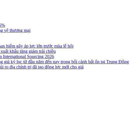
,5%
ng vệ thương mại
n hiếm gây áp lực lớn trước mùa lễ hội
 xuất khẩu tăng giảm trái chiều
m International Sourcing 2026
g giá kỷ lục từ đầu năm đến nay trong bối cảnh bất ổn tại Trung Đông
i ro địa chính trị đã tạo động lực mới cho giá