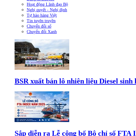
Hoạt động Lãnh đạo Bộ
Nghị quyết - Nghị định
Tự hào hàng Việt
Tin tuyên truyền
Chuyển đổi số
Chuyển đổi Xanh
BSR xuất bán lô nhiên liệu Diesel sinh
Sắp diễn ra Lễ công bố Bộ chỉ số FTA