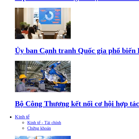
Ủy ban Cạnh tranh Quốc gia phổ biến L
Bộ Công Thương kết nối cơ hội hợp tác
Kinh tế
Kinh tế - Tài chính
Chứng khoán