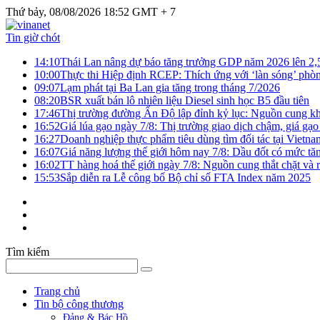
Thứ bảy, 08/08/2026 18:52 GMT + 7
Tin giờ chót
14:10
Thái Lan nâng dự báo tăng trưởng GDP năm 2026 lên 2
10:00
Thực thi Hiệp định RCEP: Thích ứng với ‘làn sóng’ phò
09:07
Lạm phát tại Ba Lan gia tăng trong tháng 7/2026
08:20
BSR xuất bán lô nhiên liệu Diesel sinh học B5 đầu tiên
17:46
Thị trường đường Ấn Độ lập đỉnh kỷ lục: Nguồn cung kha
16:52
Giá lúa gạo ngày 7/8: Thị trường giao dịch chậm, giá gạo
16:27
Doanh nghiệp thực phẩm tiêu dùng tìm đối tác tại Vietna
16:07
Giá năng lượng thế giới hôm nay 7/8: Dầu đốt có mức tăn
16:02
TT hàng hoá thế giới ngày 7/8: Nguồn cung thắt chặt và rủ
15:53
Sắp diễn ra Lễ công bố Bộ chỉ số FTA Index năm 2025
Tìm kiếm
Trang chủ
Tin bộ công thương
Đảng & Bác Hồ