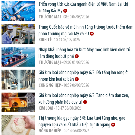
Triển vọng tích cực của ngành điện tử Việt Nam tại thị
trường Bắc Mỹ
THƯƠNG MẠI
- 08:30 04/08/2026
Trung Quốc bảo vệ mô hình tăng trưởng trước thềm đàm
phán thương mại với Mỹ và EU
KINH TẾ
- 10:43 05/08/2026
Nhập khẩu hàng hóa từ Đức: Máy móc, linh kiện điện tử
làm động lực bứt phá
THƯƠNG MẠI
- 09:05 05/08/2026
Giá kim loại công nghiệp ngày 6/8: Đà tăng lan rộng ở
nhóm kim loại cơ bản
CÔNG NGHIỆP
- 10:59 06/08/2026
Giá kim loại công nghiệp ngày 6/8: Tăng giảm đan xen,
xu hướng phân hóa duy trì
KIM LOẠI
- 10:47 06/08/2026
Thị trường lúa gạo ngày 6/8: Lúa tươi tăng nhẹ, gạo
nguyên liệu và xuất khẩu tiếp tục đi ngang
NÔNG NGHIỆP
- 09:14 06/08/2026