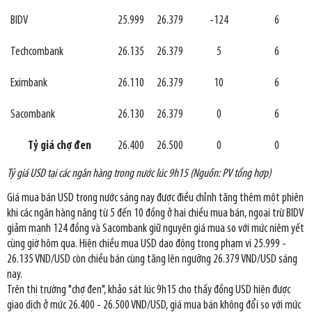
BIDV
25.999
26.379
-124
6
Techcombank
26.135
26.379
5
6
Eximbank
26.110
26.379
10
6
Sacombank
26.130
26.379
0
6
Tỷ giá chợ đen
26.400
26.500
0
0
Tỷ giá USD tại các ngân hàng trong nước lúc 9h15 (Nguồn: PV tổng hợp)
Giá mua bán USD trong nước sáng nay được điều chỉnh tăng thêm một phiên
khi các ngân hàng nâng từ 5 đến 10 đồng ở hai chiều mua bán, ngoại trừ BIDV
giảm mạnh 124 đồng và Sacombank giữ nguyên giá mua so với mức niêm yết
cùng giờ hôm qua. Hiện chiều mua USD dao động trong phạm vi 25.999 -
26.135 VND/USD còn chiều bán cùng tăng lên ngưỡng 26.379 VND/USD sáng
nay.
Trên thị trường "chợ đen", khảo sát lúc 9h15 cho thấy đồng USD hiện được
giao dịch ở mức 26.400 - 26.500 VND/USD, giá mua bán không đổi so với mức