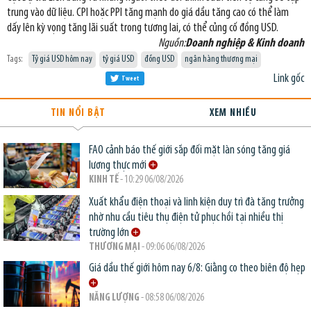
trung vào dữ liệu. CPI hoặc PPI tăng mạnh do giá dầu tăng cao có thể làm
dấy lên kỳ vọng tăng lãi suất trong tương lai, có thể củng cố đồng USD.
Nguồn:
Doanh nghiệp & Kinh doanh
Tags:
Tỷ giá USD hôm nay
tỷ giá USD
đồng USD
ngân hàng thương mại
Link gốc
Tweet
TIN NỔI BẬT
XEM NHIỀU
FAO cảnh báo thế giới sắp đối mặt làn sóng tăng giá
lương thực mới
KINH TẾ
- 10:29 06/08/2026
Xuất khẩu điện thoại và linh kiện duy trì đà tăng trưởng
nhờ nhu cầu tiêu thụ điện tử phục hồi tại nhiều thị
trường lớn
THƯƠNG MẠI
- 09:06 06/08/2026
Giá dầu thế giới hôm nay 6/8: Giằng co theo biên độ hẹp
NĂNG LƯỢNG
- 08:58 06/08/2026