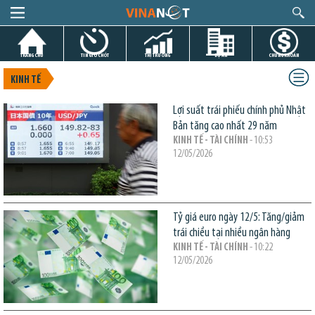
TRANG CHỦ
TIN GIỜ CHÓT
THỊ TRƯỜNG
DỰ ÁN
CHỨNG KHOÁN
KINH TẾ
Lợi suất trái phiếu chính phủ Nhật
Bản tăng cao nhất 29 năm
KINH TẾ - TÀI CHÍNH
- 10:53
12/05/2026
Tỷ giá euro ngày 12/5: Tăng/giảm
trái chiều tại nhiều ngân hàng
KINH TẾ - TÀI CHÍNH
- 10:22
12/05/2026