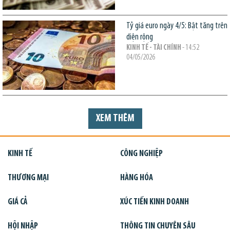
Tỷ giá euro ngày 4/5: Bật tăng trên
diện rộng
KINH TẾ - TÀI CHÍNH
- 14:52
04/05/2026
XEM THÊM
KINH TẾ
CÔNG NGHIỆP
THƯƠNG MẠI
HÀNG HÓA
GIÁ CẢ
XÚC TIẾN KINH DOANH
HỘI NHẬP
THÔNG TIN CHUYÊN SÂU