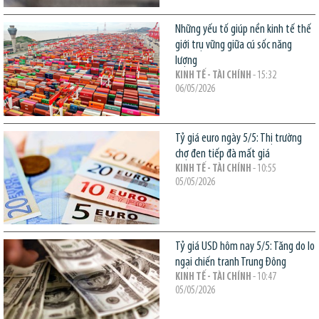
Những yếu tố giúp nền kinh tế thế
giới trụ vững giữa cú sốc năng
lượng
KINH TẾ - TÀI CHÍNH
- 15:32
06/05/2026
Tỷ giá euro ngày 5/5: Thị trường
chợ đen tiếp đà mất giá
KINH TẾ - TÀI CHÍNH
- 10:55
05/05/2026
Tỷ giá USD hôm nay 5/5: Tăng do lo
ngại chiến tranh Trung Đông
KINH TẾ - TÀI CHÍNH
- 10:47
05/05/2026