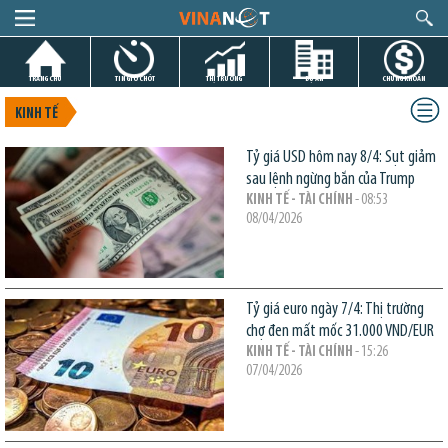
TRANG CHỦ
TIN GIỜ CHÓT
THỊ TRƯỜNG
DỰ ÁN
CHỨNG KHOÁN
KINH TẾ
Tỷ giá USD hôm nay 8/4: Sụt giảm
sau lệnh ngừng bắn của Trump
KINH TẾ - TÀI CHÍNH
- 08:53
08/04/2026
Tỷ giá euro ngày 7/4: Thị trường
chợ đen mất mốc 31.000 VND/EUR
KINH TẾ - TÀI CHÍNH
- 15:26
07/04/2026