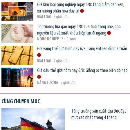
Giá kim loại công nghiệp ngày 6/8: Tăng giảm đan xen,
xu hướng phân hóa duy trì
KIM LOẠI
- 5 giờ trước
Thị trường lúa gạo ngày 6/8: Lúa tươi tăng nhẹ, gạo
nguyên liệu và xuất khẩu tiếp tục đi ngang
NÔNG NGHIỆP
- 7 giờ trước
Giá vàng thế giới hôm nay 6/8: Tăng vọt lên đỉnh 7 tuần
KIM LOẠI
- 7 giờ trước
Giá dầu thế giới hôm nay 6/8: Giằng co theo biên độ hẹp
NĂNG LƯỢNG
- 7 giờ trước
CÙNG CHUYÊN MỤC
Tăng trưởng sản xuất của Đức đạt
mức cao nhất trong 4 tháng