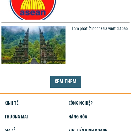
Lạm phát ở Indonesia vượt dự báo
XEM THÊM
KINH TẾ
CÔNG NGHIỆP
THƯƠNG MẠI
HÀNG HÓA
GIÁ CẢ
XÚC TIẾN KINH DOANH