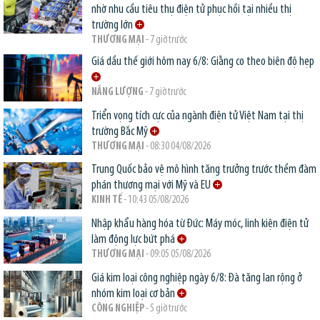
nhờ nhu cầu tiêu thụ điện tử phục hồi tại nhiều thị
trường lớn
THƯƠNG MẠI
- 7 giờ trước
Giá dầu thế giới hôm nay 6/8: Giằng co theo biên độ hẹp
NĂNG LƯỢNG
- 7 giờ trước
Triển vọng tích cực của ngành điện tử Việt Nam tại thị
trường Bắc Mỹ
THƯƠNG MẠI
- 08:30 04/08/2026
Trung Quốc bảo vệ mô hình tăng trưởng trước thềm đàm
phán thương mại với Mỹ và EU
KINH TẾ
- 10:43 05/08/2026
Nhập khẩu hàng hóa từ Đức: Máy móc, linh kiện điện tử
làm động lực bứt phá
THƯƠNG MẠI
- 09:05 05/08/2026
Giá kim loại công nghiệp ngày 6/8: Đà tăng lan rộng ở
nhóm kim loại cơ bản
CÔNG NGHIỆP
- 5 giờ trước