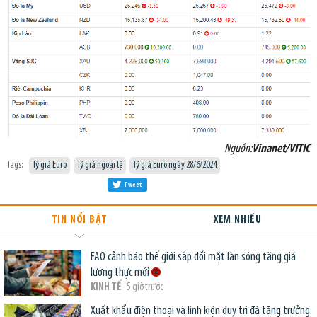
Nguồn:
Vinanet/VITIC
Tags:
Tỷ giá Euro
Tỷ giá ngoại tệ
Tỷ giá Euro ngày 28/6/2024
Tweet
TIN NỔI BẬT
XEM NHIỀU
FAO cảnh báo thế giới sắp đối mặt làn sóng tăng giá
lương thực mới
KINH TẾ
- 5 giờ trước
Xuất khẩu điện thoại và linh kiện duy trì đà tăng trưởng