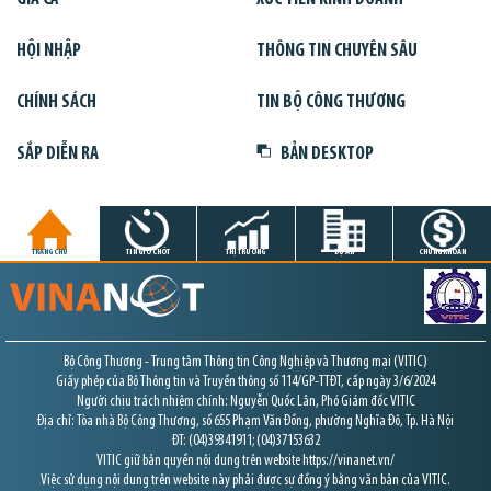
HỘI NHẬP
THÔNG TIN CHUYÊN SÂU
CHÍNH SÁCH
TIN BỘ CÔNG THƯƠNG
SẮP DIỄN RA
BẢN DESKTOP
TRANG CHỦ
TIN GIỜ CHÓT
THỊ TRƯỜNG
DỰ ÁN
CHỨNG KHOÁN
Bộ Công Thương - Trung tâm Thông tin Công Nghiệp và Thương mại (VITIC)
Giấy phép của Bộ Thông tin và Truyền thông số 114/GP-TTĐT, cấp ngày 3/6/2024
Người chịu trách nhiệm chính: Nguyễn Quốc Lân, Phó Giám đốc VITIC
Địa chỉ: Tòa nhà Bộ Công Thương, số 655 Phạm Văn Đồng, phường Nghĩa Đô, Tp. Hà Nội
ĐT: (04)39341911; (04)37153632
VITIC giữ bản quyền nội dung trên website https://vinanet.vn/
Việc sử dụng nội dung trên website này phải được sự đồng ý bằng văn bản của VITIC.