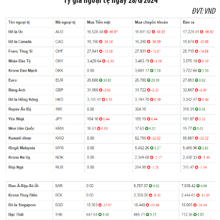
Tỷ giá ngoại tệ ngày
28
/6/2024
ĐVT: VND