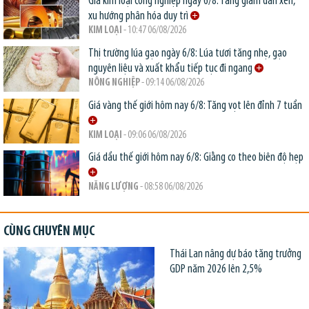
Giá kim loại công nghiệp ngày 6/8: Tăng giảm đan xen,
xu hướng phân hóa duy trì
KIM LOẠI
- 10:47 06/08/2026
Thị trường lúa gạo ngày 6/8: Lúa tươi tăng nhẹ, gạo
nguyên liệu và xuất khẩu tiếp tục đi ngang
NÔNG NGHIỆP
- 09:14 06/08/2026
Giá vàng thế giới hôm nay 6/8: Tăng vọt lên đỉnh 7 tuần
KIM LOẠI
- 09:06 06/08/2026
Giá dầu thế giới hôm nay 6/8: Giằng co theo biên độ hẹp
NĂNG LƯỢNG
- 08:58 06/08/2026
CÙNG CHUYÊN MỤC
Thái Lan nâng dự báo tăng trưởng
GDP năm 2026 lên 2,5%