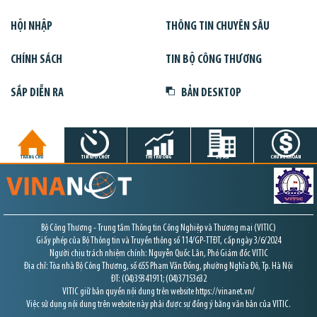
HỘI NHẬP
THÔNG TIN CHUYÊN SÂU
CHÍNH SÁCH
TIN BỘ CÔNG THƯƠNG
SẮP DIỄN RA
BẢN DESKTOP
TRANG CHỦ
TIN GIỜ CHÓT
THỊ TRƯỜNG
DỰ ÁN
CHỨNG KHOÁN
Bộ Công Thương - Trung tâm Thông tin Công Nghiệp và Thương mại (VITIC)
Giấy phép của Bộ Thông tin và Truyền thông số 114/GP-TTĐT, cấp ngày 3/6/2024
Người chịu trách nhiệm chính: Nguyễn Quốc Lân, Phó Giám đốc VITIC
Địa chỉ: Tòa nhà Bộ Công Thương, số 655 Phạm Văn Đồng, phường Nghĩa Đô, Tp. Hà Nội
ĐT: (04)39341911; (04)37153632
VITIC giữ bản quyền nội dung trên website https://vinanet.vn/
Việc sử dụng nội dung trên website này phải được sự đồng ý bằng văn bản của VITIC.