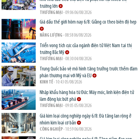
trường lớn
THƯƠNG MẠI
- 09:06 06/08/2026
Giá dầu thế giới hôm nay 6/8: Giằng co theo biên độ hẹp
NĂNG LƯỢNG
- 08:58 06/08/2026
Triển vọng tích cực của ngành điện tử Việt Nam tại thị
trường Bắc Mỹ
THƯƠNG MẠI
- 08:30 04/08/2026
Trung Quốc bảo vệ mô hình tăng trưởng trước thềm đàm
phán thương mại với Mỹ và EU
KINH TẾ
- 10:43 05/08/2026
Nhập khẩu hàng hóa từ Đức: Máy móc, linh kiện điện tử
làm động lực bứt phá
THƯƠNG MẠI
- 09:05 05/08/2026
Giá kim loại công nghiệp ngày 6/8: Đà tăng lan rộng ở
nhóm kim loại cơ bản
CÔNG NGHIỆP
- 10:59 06/08/2026