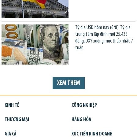
Tỷ giá USD hôm nay (6/8): Tỷ giá
trung tâm lập đỉnh mới 25.433
đồng, DXY xuống mức thấp nhất 7
tuần
XEM THÊM
KINH TẾ
CÔNG NGHIỆP
THƯƠNG MẠI
HÀNG HÓA
GIÁ CẢ
XÚC TIẾN KINH DOANH