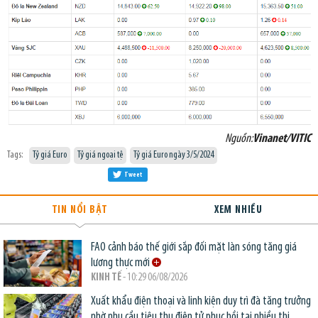
Nguồn:
Vinanet/VITIC
Tags:
Tỷ giá Euro
Tỷ giá ngoại tệ
Tỷ giá Euro ngày 3/5/2024
Tweet
TIN NỔI BẬT
XEM NHIỀU
FAO cảnh báo thế giới sắp đối mặt làn sóng tăng giá
lương thực mới
KINH TẾ
- 10:29 06/08/2026
Xuất khẩu điện thoại và linh kiện duy trì đà tăng trưởng
nhờ nhu cầu tiêu thụ điện tử phục hồi tại nhiều thị