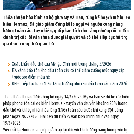
Thỏa thuận hòa bình sơ bộ giữa Mỹ và Iran, cùng kế hoạch mở lại eo
biển Hormuz, đã giúp giảm đáng kể lo ngại về nguồn cung năng
lượng toàn cầu. Tuy nhiên, giới phân tích cho rằng những rủi ro địa
chính trị cốt lõi vẫn chưa được giải quyết và có thể tiếp tục hỗ trợ
giá dầu trong thời gian tới.
Xuất khẩu dầu thô của Mỹ lập đỉnh mới trong tháng 5/2026
IEA cảnh báo tồn kho dầu toàn cầu có thể giảm xuống mức nguy cấp
trước cao điểm mùa hè
OPEC tiếp tục hạ dự báo tăng trưởng nhu cầu dầu toàn cầu năm 2026
Theo thỏa thuận được công bố ngày 14/6/2026, Mỹ và Iran sẽ dỡ bỏ các biện
pháp phong tỏa tại eo biển Hormuz - tuyến vận chuyển khoảng 20% lượng
dầu thô và khí tự nhiên hóa lỏng (LNG) toàn cầu trước khi xung đột bùng
phát ngày 28/2/2026. Hai bên dự kiến ký văn kiện chính thức vào ngày
19/6/2026.
Việc mở lại Hormuz sẽ giúp giảm áp lực đối với thị trường năng lượng vốn bị