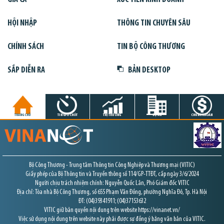
HỘI NHẬP
THÔNG TIN CHUYÊN SÂU
CHÍNH SÁCH
TIN BỘ CÔNG THƯƠNG
SẮP DIỄN RA
BẢN DESKTOP
TRANG CHỦ
TIN GIỜ CHÓT
THỊ TRƯỜNG
DỰ ÁN
CHỨNG KHOÁN
Bộ Công Thương - Trung tâm Thông tin Công Nghiệp và Thương mại (VITIC)
Giấy phép của Bộ Thông tin và Truyền thông số 114/GP-TTĐT, cấp ngày 3/6/2024
Người chịu trách nhiệm chính: Nguyễn Quốc Lân, Phó Giám đốc VITIC
Địa chỉ: Tòa nhà Bộ Công Thương, số 655 Phạm Văn Đồng, phường Nghĩa Đô, Tp. Hà Nội
ĐT: (04)39341911; (04)37153632
VITIC giữ bản quyền nội dung trên website https://vinanet.vn/
Việc sử dụng nội dung trên website này phải được sự đồng ý bằng văn bản của VITIC.