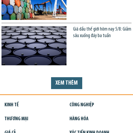
Giá dầu thế giới hôm nay 5/8: Giảm
sâu xuống đáy ba tuần
XEM THÊM
KINH TẾ
CÔNG NGHIỆP
THƯƠNG MẠI
HÀNG HÓA
GIÁ CẢ
XÚC TIẾN KINH DOANH