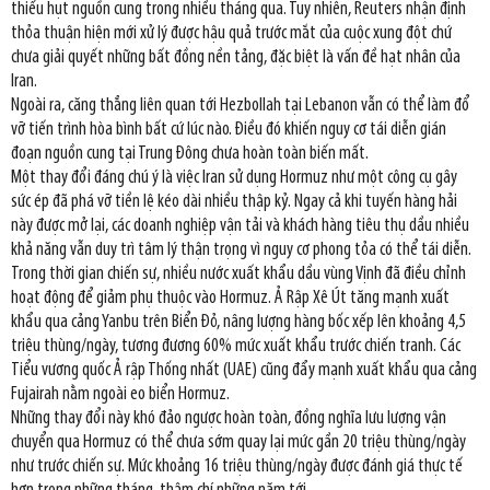
thiếu hụt nguồn cung trong nhiều tháng qua. Tuy nhiên, Reuters nhận định
thỏa thuận hiện mới xử lý được hậu quả trước mắt của cuộc xung đột chứ
chưa giải quyết những bất đồng nền tảng, đặc biệt là vấn đề hạt nhân của
Iran.
Ngoài ra, căng thẳng liên quan tới Hezbollah tại Lebanon vẫn có thể làm đổ
vỡ tiến trình hòa bình bất cứ lúc nào. Điều đó khiến nguy cơ tái diễn gián
đoạn nguồn cung tại Trung Đông chưa hoàn toàn biến mất.
Một thay đổi đáng chú ý là việc Iran sử dụng Hormuz như một công cụ gây
sức ép đã phá vỡ tiền lệ kéo dài nhiều thập kỷ. Ngay cả khi tuyến hàng hải
này được mở lại, các doanh nghiệp vận tải và khách hàng tiêu thụ dầu nhiều
khả năng vẫn duy trì tâm lý thận trọng vì nguy cơ phong tỏa có thể tái diễn.
Trong thời gian chiến sự, nhiều nước xuất khẩu dầu vùng Vịnh đã điều chỉnh
hoạt động để giảm phụ thuộc vào Hormuz. Ả Rập Xê Út tăng mạnh xuất
khẩu qua cảng Yanbu trên Biển Đỏ, nâng lượng hàng bốc xếp lên khoảng 4,5
triệu thùng/ngày, tương đương 60% mức xuất khẩu trước chiến tranh. Các
Tiểu vương quốc Ả rập Thống nhất (UAE) cũng đẩy mạnh xuất khẩu qua cảng
Fujairah nằm ngoài eo biển Hormuz.
Những thay đổi này khó đảo ngược hoàn toàn, đồng nghĩa lưu lượng vận
chuyển qua Hormuz có thể chưa sớm quay lại mức gần 20 triệu thùng/ngày
như trước chiến sự. Mức khoảng 16 triệu thùng/ngày được đánh giá thực tế