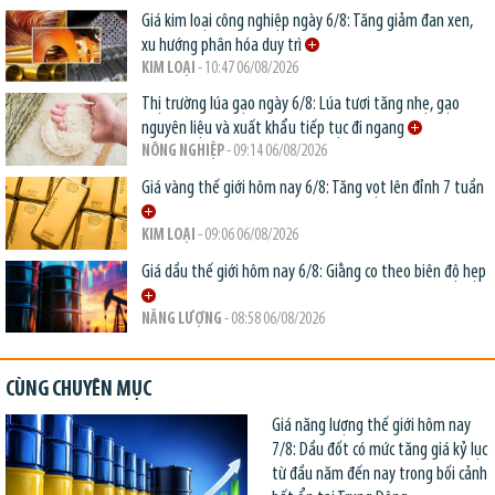
Giá kim loại công nghiệp ngày 6/8: Tăng giảm đan xen,
xu hướng phân hóa duy trì
KIM LOẠI
- 10:47 06/08/2026
Thị trường lúa gạo ngày 6/8: Lúa tươi tăng nhẹ, gạo
nguyên liệu và xuất khẩu tiếp tục đi ngang
NÔNG NGHIỆP
- 09:14 06/08/2026
Giá vàng thế giới hôm nay 6/8: Tăng vọt lên đỉnh 7 tuần
KIM LOẠI
- 09:06 06/08/2026
Giá dầu thế giới hôm nay 6/8: Giằng co theo biên độ hẹp
NĂNG LƯỢNG
- 08:58 06/08/2026
CÙNG CHUYÊN MỤC
Giá năng lượng thế giới hôm nay
7/8: Dầu đốt có mức tăng giá kỷ lục
từ đầu năm đến nay trong bối cảnh