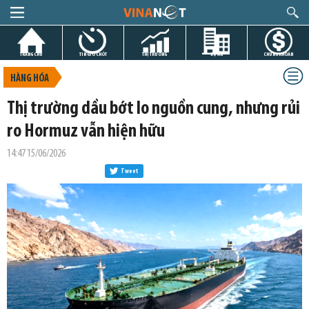
TRANG CHỦ
TIN GIỜ CHÓT
THỊ TRƯỜNG
DỰ ÁN
CHỨNG KHOÁN
HÀNG HÓA
Thị trường dầu bớt lo nguồn cung, nhưng rủi
ro Hormuz vẫn hiện hữu
14:47 15/06/2026
Tweet