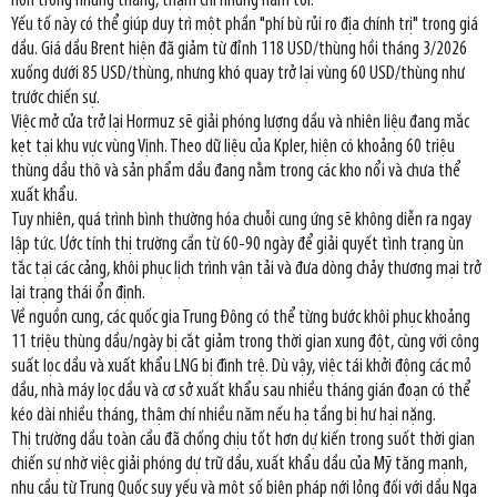
hơn trong những tháng, thậm chí những năm tới.
Yếu tố này có thể giúp duy trì một phần "phí bù rủi ro địa chính trị" trong giá
dầu. Giá dầu Brent hiện đã giảm từ đỉnh 118 USD/thùng hồi tháng 3/2026
xuống dưới 85 USD/thùng, nhưng khó quay trở lại vùng 60 USD/thùng như
trước chiến sự.
Việc mở cửa trở lại Hormuz sẽ giải phóng lượng dầu và nhiên liệu đang mắc
kẹt tại khu vực vùng Vịnh. Theo dữ liệu của Kpler, hiện có khoảng 60 triệu
thùng dầu thô và sản phẩm dầu đang nằm trong các kho nổi và chưa thể
xuất khẩu.
Tuy nhiên, quá trình bình thường hóa chuỗi cung ứng sẽ không diễn ra ngay
lập tức. Ước tính thị trường cần từ 60-90 ngày để giải quyết tình trạng ùn
tắc tại các cảng, khôi phục lịch trình vận tải và đưa dòng chảy thương mại trở
lại trạng thái ổn định.
Về nguồn cung, các quốc gia Trung Đông có thể từng bước khôi phục khoảng
11 triệu thùng dầu/ngày bị cắt giảm trong thời gian xung đột, cùng với công
suất lọc dầu và xuất khẩu LNG bị đình trệ. Dù vậy, việc tái khởi động các mỏ
dầu, nhà máy lọc dầu và cơ sở xuất khẩu sau nhiều tháng gián đoạn có thể
kéo dài nhiều tháng, thậm chí nhiều năm nếu hạ tầng bị hư hại nặng.
Thị trường dầu toàn cầu đã chống chịu tốt hơn dự kiến trong suốt thời gian
chiến sự nhờ việc giải phóng dự trữ dầu, xuất khẩu dầu của Mỹ tăng mạnh,
nhu cầu từ Trung Quốc suy yếu và một số biện pháp nới lỏng đối với dầu Nga