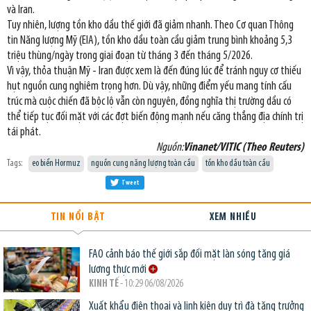
và Iran.
Tuy nhiên, lượng tồn kho dầu thế giới đã giảm nhanh. Theo Cơ quan Thông
tin Năng lượng Mỹ (EIA), tồn kho dầu toàn cầu giảm trung bình khoảng 5,3
triệu thùng/ngày trong giai đoạn từ tháng 3 đến tháng 5/2026.
Vì vậy, thỏa thuận Mỹ - Iran được xem là đến đúng lúc để tránh nguy cơ thiếu
hụt nguồn cung nghiêm trọng hơn. Dù vậy, những điểm yếu mang tính cấu
trúc mà cuộc chiến đã bộc lộ vẫn còn nguyên, đồng nghĩa thị trường dầu có
thể tiếp tục đối mặt với các đợt biến động mạnh nếu căng thẳng địa chính trị
tái phát.
Nguồn:
Vinanet/VITIC (Theo Reuters)
Tags:
eo biển Hormuz
nguồn cung năng lượng toàn cầu
tồn kho dầu toàn cầu
Tweet
TIN NỔI BẬT
XEM NHIỀU
FAO cảnh báo thế giới sắp đối mặt làn sóng tăng giá
lương thực mới
KINH TẾ
- 10:29 06/08/2026
Xuất khẩu điện thoại và linh kiện duy trì đà tăng trưởng