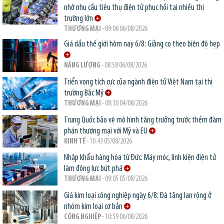
nhờ nhu cầu tiêu thụ điện tử phục hồi tại nhiều thị
trường lớn
THƯƠNG MẠI
- 09:06 06/08/2026
Giá dầu thế giới hôm nay 6/8: Giằng co theo biên độ hẹp
NĂNG LƯỢNG
- 08:58 06/08/2026
Triển vọng tích cực của ngành điện tử Việt Nam tại thị
trường Bắc Mỹ
THƯƠNG MẠI
- 08:30 04/08/2026
Trung Quốc bảo vệ mô hình tăng trưởng trước thềm đàm
phán thương mại với Mỹ và EU
KINH TẾ
- 10:43 05/08/2026
Nhập khẩu hàng hóa từ Đức: Máy móc, linh kiện điện tử
làm động lực bứt phá
THƯƠNG MẠI
- 09:05 05/08/2026
Giá kim loại công nghiệp ngày 6/8: Đà tăng lan rộng ở
nhóm kim loại cơ bản
CÔNG NGHIỆP
- 10:59 06/08/2026