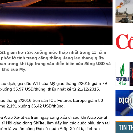
 5/1 giảm hơn 2% xuống mức thấp nhất trong 11 năm
 phớt lờ tình trạng căng thẳng đang leo thang giữa
Iran trong khi tập trung vào diễn biến của đông USD và
u kho của Mỹ.
giao dịch, giá dầu WTI của Mỹ giao tháng 2/2015 giảm 79
 xuống 35,97 USD/thùng, thấp nhất kể từ 21/12/2015.
iao tháng 2/2016 trên sàn ICE Futures Europe giảm 80
ơng 2,1%, xuống 36,42 USD/thùng.
a Arập Xê-út và Iran ngày càng xấu đi sau khi Arập Xê-út
sĩ Hồi giáo dòng Shi’ite, làm dấy lên các cuộc biểu tình tại
TIN T
iểm là vụ tấn công Đại sứ quán Arập Xê-út tại Tehran.