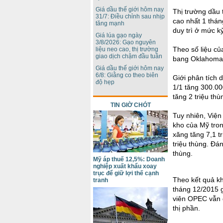
Giá dầu thế giới hôm nay
Thị trường dầu 
31/7: Điều chỉnh sau nhịp
cao nhất 1 thá
tăng mạnh
duy trì ở mức kỷ
Giá lúa gạo ngày
3/8/2026: Gạo nguyên
Theo số liệu củ
liệu neo cao, thị trường
giao dịch chậm đầu tuần
bang Oklahoma, 
Giá dầu thế giới hôm nay
6/8: Giằng co theo biên
Giới phân tích 
độ hẹp
1/1 tăng 300.0
tăng 2 triệu thù
TIN GIỜ CHÓT
Tuy nhiên, Viện
kho của Mỹ tron
xăng tăng 7,1 t
triệu thùng. Đán
thùng.
Mỹ áp thuế 12,5%: Doanh
nghiệp xuất khẩu xoay
trục để giữ lợi thế cạnh
Theo kết quả kh
tranh
tháng 12/2015 
viên OPEC vẫn q
thị phần.