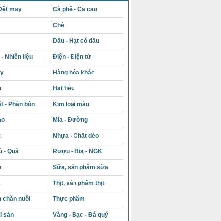
Dệt may
Cà phê - Ca cao
Chè
Dầu - Hạt có dầu
- Nhiên liệu
Điện - Điện tử
ấy
Hàng hóa khác
u
Hạt tiêu
t - Phân bón
Kim loại màu
ạo
Mía - Đường
c
Nhựa - Chất dẻo
ủ - Quả
Rượu - Bia - NGK
p
Sữa, sản phẩm sữa
á
Thịt, sản phẩm thịt
 chăn nuôi
Thực phẩm
i sản
Vàng - Bạc - Đá quý