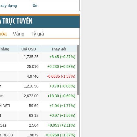
u xây dựng
Xe
Ả TRỰC TUYẾN
hóa
Vàng
Tỷ giá
 hàng
Giá USD
Thay đổi
1,735.25
+6.45 (+0.37%)
25.010
+0.230 (+0.93%)
4.0740
-0.0635 (-1.53%)
m
1,210.50
+0.70 (+0.06%)
um
2,673.00
+18.30 (+0.69%)
il WTI
59.69
+1.04 (+1.77%)
l
63.12
+0.97 (+1.56%)
 Gas
2.564
+0.053 (+2.11%)
ne RBOB
1.9879
+0.0268 (+1.37%)