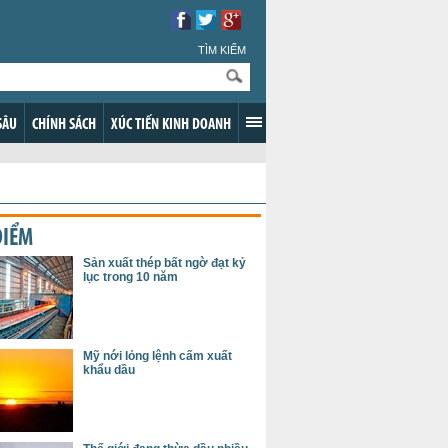
TÌM KIẾM
SÂU
CHÍNH SÁCH
XÚC TIẾN KINH DOANH
ĐIỂM
Sản xuất thép bất ngờ đạt kỷ
lục trong 10 năm
Mỹ nới lỏng lệnh cấm xuất
khẩu dầu