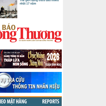
Thế giới đang thừa dầu nhiều
nhất 17 năm
HEO MẶT HÀNG
REPORTS