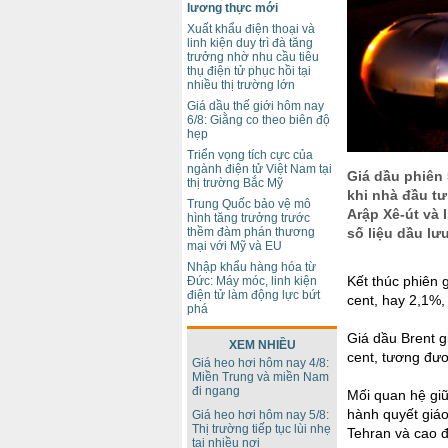
lương thực mới
Xuất khẩu điện thoại và
linh kiện duy trì đà tăng
trưởng nhờ nhu cầu tiêu
thụ điện tử phục hồi tại
nhiều thị trường lớn
Giá dầu thế giới hôm nay
6/8: Giằng co theo biên độ
hẹp
Triển vọng tích cực của
ngành điện tử Việt Nam tại
Giá dầu phiên
thị trường Bắc Mỹ
khi nhà đầu tư
Trung Quốc bảo vệ mô
Arập Xê-út và 
hình tăng trưởng trước
thềm đàm phán thương
số liệu dầu lư
mại với Mỹ và EU
Nhập khẩu hàng hóa từ
Kết thúc phiên 
Đức: Máy móc, linh kiện
điện tử làm động lực bứt
cent, hay 2,1%,
phá
Giá dầu Brent g
XEM NHIỀU
cent, tương đư
Giá heo hơi hôm nay 4/8:
Miền Trung và miền Nam
đi ngang
Mối quan hệ giữ
hành quyết giáo 
Giá heo hơi hôm nay 5/8:
Thị trường tiếp tục lùi nhẹ
Tehran và cao đ
tại nhiều nơi