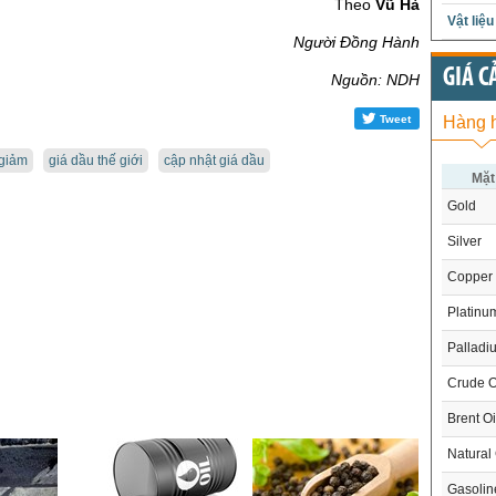
Theo
Vũ Hà
Vật liệ
Người Đồng Hành
GIÁ C
Nguồn: NDH
Hàng 
Tweet
 giảm
giá dầu thế giới
cập nhật giá dầu
Mặt
Gold
Silver
Copper
Platinu
Palladi
Crude O
Brent Oi
Natural
Gasoli