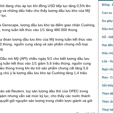
Bông - 
thô đang chịu áp lực khi đồng USD tiếp tục tăng 0,5% lên
ng và những dấu hiệu cho thấy lượng dầu lưu kho của Mỹ
Cao su
 lục.
Da giày
a Genscape, lượng dầu lưu kho tại điểm giao nhận Cushing,
Dầu mỏ 
trong tuần kết thúc vào 1/1 tăng 480.000 thùng.
Gỗ - Gi
dự đoán lượng dầu lưu kho của Mỹ trong tuần kết thúc vào
00 thùng, nguồn cung xăng và sản phẩm chưng mỗi loại
Hạt điề
ng.
Hóa chấ
 Dầu mỏ Mỹ (API) chiều ngày 5/1 cho biết lượng dầu lưu
Lúa - G
g tuần kết thúc vào 1/1 giảm 5,6 triệu thùng, nguồn cung
riệu thùng trong khi dự trữ sản phẩm chưng cất tăng 5,6
Ngũ cố
g chú ý là lượng dầu lưu kho tại Cushing tăng 1,4 triệu
Rau - C
Sắt thé
ảo sát Reuters, tuy sản lượng dầu thô của OPEC trong
Than đ
giảm nhưng vẫn sát mức kỷ lục, cho thấy các nước thành
uyết giữ nguyên sản lượng trong chiến lược giành và giữ
Thức ăn
Thuỷ hả