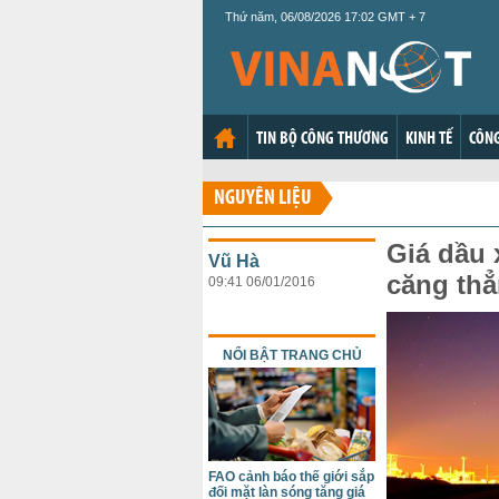
Thứ năm, 06/08/2026 17:02 GMT + 7
TIN BỘ CÔNG THƯƠNG
KINH TẾ
CÔNG
NGUYÊN LIỆU
Giá dầu 
Vũ Hà
căng th
09:41 06/01/2016
NỔI BẬT TRANG CHỦ
FAO cảnh báo thế giới sắp
đối mặt làn sóng tăng giá