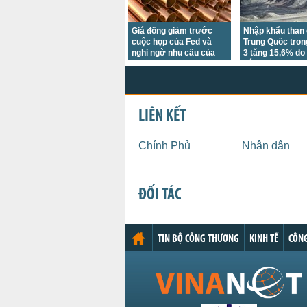
Giá đồng giảm trước
Nhập khẩu than
cuộc họp của Fed và
Trung Quốc tron
nghi ngờ nhu cầu của
3 tăng 15,6% do 
Trung Quốc
bắt đầu
LIÊN KẾT
Chính Phủ
Nhân dân
ĐỐI TÁC
TIN BỘ CÔNG THƯƠNG
KINH TẾ
CÔNG