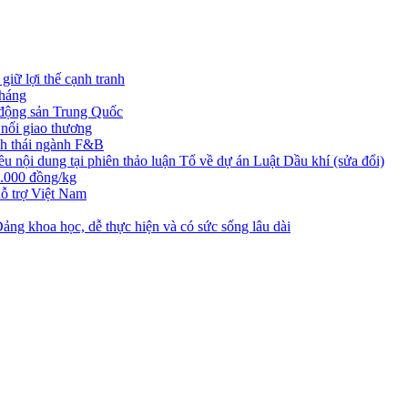
iữ lợi thế cạnh tranh
tháng
t động sản Trung Quốc
nối giao thương
nh thái ngành F&B
nội dung tại phiên thảo luận Tổ về dự án Luật Dầu khí (sửa đổi)
3.000 đồng/kg
ỗ trợ Việt Nam
ng khoa học, dễ thực hiện và có sức sống lâu dài