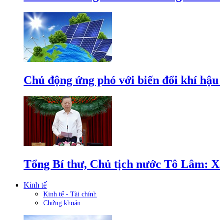
Chủ động ứng phó với biến đổi khí hậu
Tổng Bí thư, Chủ tịch nước Tô Lâm: Xâ
Kinh tế
Kinh tế - Tài chính
Chứng khoán