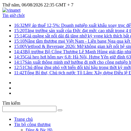
Thứ năm, 06/08/2026 22:35 GMT + 7
Tin giờ chót
16:32
Mỹ áp thuế 12,5%: Doanh nghiệp xuất khẩu xoay trục để g
15:20
Tăng trưởng sản xuất của Đức đạt mức cao nhất trong 4 
15:14
Giá quặng sắt nối dài đà tăng nhờ kỳ vọng kích thích bấ
15:10
Nâng tầm thương mại Việt Nam - Liên bang Nga qua kết 
15:00
Vietfood & Beverage 2026: Mở không gian kết nối hệ si
14:43
Bộ trưởng Bộ Công Thương Lê Mạnh Hùng giải đáp nhiều 
14:35
Giá heo hơi hôm nay 6.8: Hà Nội, Hưng Yên giữ đỉnh 6
14:17
Sản xuất thông minh mở hướng đi mới cho công nghiệp h
12:51
Chủ động ứng phó với biến đổi khí hậu trong thời kỳ mới
11:42
Tổng Bí thư, Chủ tịch nước Tô Lâm: Xây dựng Điều lệ Đả
Tìm kiếm
Trang chủ
Tin bộ công thương
Đảng & Bác Hồ