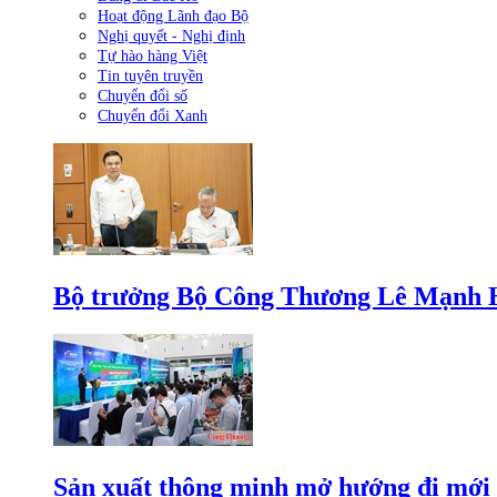
Hoạt động Lãnh đạo Bộ
Nghị quyết - Nghị định
Tự hào hàng Việt
Tin tuyên truyền
Chuyển đổi số
Chuyển đổi Xanh
Bộ trưởng Bộ Công Thương Lê Mạnh Hùn
Sản xuất thông minh mở hướng đi mới 