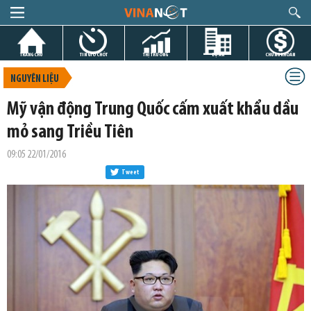
TRANG CHỦ
TIN GIỜ CHÓT
THỊ TRƯỜNG
DỰ ÁN
CHỨNG KHOÁN
NGUYÊN LIỆU
Mỹ vận động Trung Quốc cấm xuất khẩu dầu
mỏ sang Triều Tiên
09:05 22/01/2016
Tweet