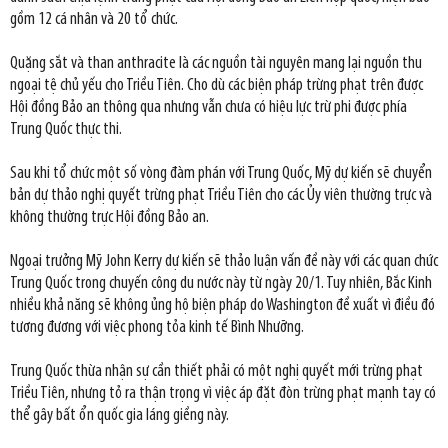
gồm 12 cá nhân và 20 tổ chức.
Quặng sắt và than anthracite là các nguồn tài nguyên mang lại nguồn thu
ngoại tệ chủ yếu cho Triều Tiên. Cho dù các biện pháp trừng phạt trên được
Hội đồng Bảo an thông qua nhưng vẫn chưa có hiệu lực trừ phi được phía
Trung Quốc thực thi.
Sau khi tổ chức một số vòng đàm phán với Trung Quốc, Mỹ dự kiến sẽ chuyển
bản dự thảo nghị quyết trừng phạt Triều Tiên cho các Ủy viên thường trực và
không thường trực Hội đồng Bảo an.
Ngoại trưởng Mỹ John Kerry dự kiến sẽ thảo luận vấn đề này với các quan chức
Trung Quốc trong chuyến công du nước này từ ngày 20/1. Tuy nhiên, Bắc Kinh
nhiều khả năng sẽ không ủng hộ biện pháp do Washington đề xuất vì điều đó
tương đương với việc phong tỏa kinh tế Bình Nhưỡng.
Trung Quốc thừa nhận sự cần thiết phải có một nghị quyết mới trừng phạt
Triều Tiên, nhưng tỏ ra thận trọng vì việc áp đặt đòn trừng phạt mạnh tay có
thể gây bất ổn quốc gia láng giềng này.