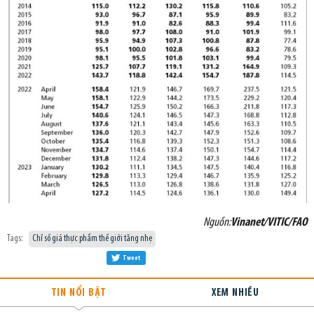
Nguồn:
Vinanet/VITIC/FAO
Tags:
Chỉ số giá thực phẩm thế giới tăng nhẹ
Tweet
TIN NỔI BẬT
XEM NHIỀU