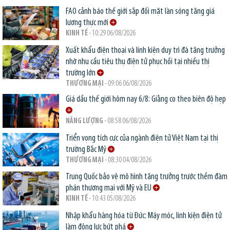
FAO cảnh báo thế giới sắp đối mặt làn sóng tăng giá
lương thực mới
KINH TẾ
- 10:29 06/08/2026
Xuất khẩu điện thoại và linh kiện duy trì đà tăng trưởng
nhờ nhu cầu tiêu thụ điện tử phục hồi tại nhiều thị
trường lớn
THƯƠNG MẠI
- 09:06 06/08/2026
Giá dầu thế giới hôm nay 6/8: Giằng co theo biên độ hẹp
NĂNG LƯỢNG
- 08:58 06/08/2026
Triển vọng tích cực của ngành điện tử Việt Nam tại thị
trường Bắc Mỹ
THƯƠNG MẠI
- 08:30 04/08/2026
Trung Quốc bảo vệ mô hình tăng trưởng trước thềm đàm
phán thương mại với Mỹ và EU
KINH TẾ
- 10:43 05/08/2026
Nhập khẩu hàng hóa từ Đức: Máy móc, linh kiện điện tử
làm động lực bứt phá