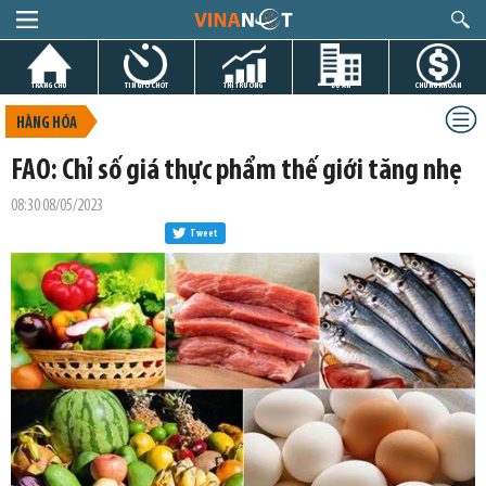
TRANG CHỦ
TIN GIỜ CHÓT
THỊ TRƯỜNG
DỰ ÁN
CHỨNG KHOÁN
HÀNG HÓA
FAO: Chỉ số giá thực phẩm thế giới tăng nhẹ
08:30 08/05/2023
Tweet