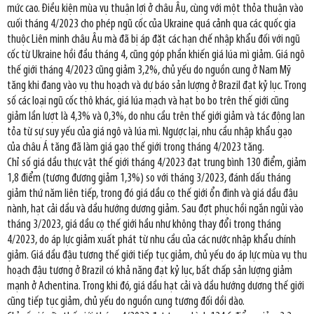
mức cao. Điều kiện mùa vụ thuận lợi ở châu Âu, cùng với một thỏa thuận vào
cuối tháng 4/2023 cho phép ngũ cốc của Ukraine quá cảnh qua các quốc gia
thuộc Liên minh châu Âu mà đã bị áp đặt các hạn chế nhập khẩu đối với ngũ
cốc từ Ukraine hồi đầu tháng 4, cũng góp phần khiến giá lúa mì giảm. Giá ngô
thế giới tháng 4/2023 cũng giảm 3,2%, chủ yếu do nguồn cung ở Nam Mỹ
tăng khi đang vào vụ thu hoạch và dự báo sản lượng ở Brazil đạt kỷ lục. Trong
số các loại ngũ cốc thô khác, giá lúa mạch và hạt bo bo trên thế giới cũng
giảm lần lượt là 4,3% và 0,3%, do nhu cầu trên thế giới giảm và tác động lan
tỏa từ sự suy yếu của giá ngô và lúa mì. Ngược lại, nhu cầu nhập khẩu gạo
của châu Á tăng đã làm giá gạo thế giới trong tháng 4/2023 tăng.
Chỉ số giá dầu thực vật thế giới tháng 4/2023 đạt trung bình 130 điểm, giảm
1,8 điểm (tương đương giảm 1,3%) so với tháng 3/2023, đánh dấu tháng
giảm thứ năm liên tiếp, trong đó giá dầu cọ thế giới ổn định và giá dầu đậu
nành, hạt cải dầu và dầu hướng dương giảm. Sau đợt phục hồi ngắn ngủi vào
tháng 3/2023, giá dầu cọ thế giới hầu như không thay đổi trong tháng
4/2023, do áp lực giảm xuất phát từ nhu cầu của các nước nhập khẩu chính
giảm. Giá dầu đậu tương thế giới tiếp tục giảm, chủ yếu do áp lực mùa vụ thu
hoạch đậu tương ở Brazil có khả năng đạt kỷ lục, bất chấp sản lượng giảm
mạnh ở Achentina. Trong khi đó, giá dầu hạt cải và dầu hướng dương thế giới
cũng tiếp tục giảm, chủ yếu do nguồn cung tương đối dồi dào.