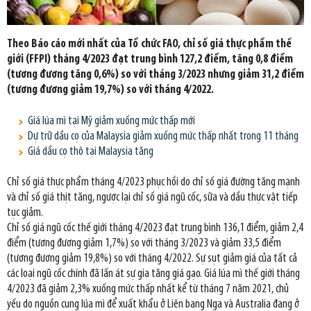
Theo Báo cáo mới nhất của Tổ chức FAO, chỉ số giá thực phẩm thế
giới (FFPI) tháng 4/2023 đạt trung bình 127,2 điểm, tăng 0,8 điểm
(tương đương tăng 0,6%) so với tháng 3/2023 nhưng giảm 31,2 điểm
(tương đương giảm 19,7%) so với tháng 4/2022.
Giá lúa mì tại Mỹ giảm xuống mức thấp mới
Dự trữ dầu cọ của Malaysia giảm xuống mức thấp nhất trong 11 tháng
Giá dầu cọ thô tại Malaysia tăng
Chỉ số giá thực phẩm tháng 4/2023 phục hồi do chỉ số giá đường tăng mạnh
và chỉ số giá thịt tăng, ngược lại chỉ số giá ngũ cốc, sữa và dầu thực vật tiếp
tục giảm.
Chỉ số giá ngũ cốc thế giới tháng 4/2023 đạt trung bình 136,1 điểm, giảm 2,4
điểm (tương đương giảm 1,7%) so với tháng 3/2023 và giảm 33,5 điểm
(tương đương giảm 19,8%) so với tháng 4/2022. Sự sụt giảm giá của tất cả
các loại ngũ cốc chính đã lấn át sự gia tăng giá gạo. Giá lúa mì thế giới tháng
4/2023 đã giảm 2,3% xuống mức thấp nhất kể từ tháng 7 năm 2021, chủ
yếu do nguồn cung lúa mì để xuất khẩu ở Liên bang Nga và Australia đang ở