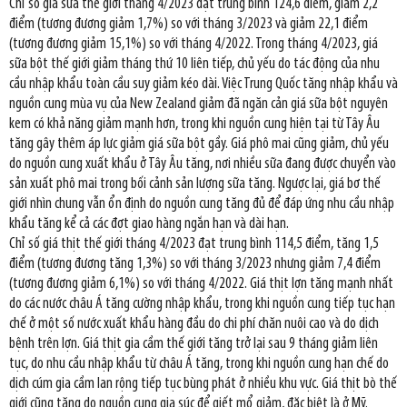
Chỉ số giá sữa thế giới tháng 4/2023 đạt trung bình 124,6 điểm, giảm 2,2
điểm (tương đương giảm 1,7%) so với tháng 3/2023 và giảm 22,1 điểm
(tương đương giảm 15,1%) so với tháng 4/2022. Trong tháng 4/2023, giá
sữa bột thế giới giảm tháng thứ 10 liên tiếp, chủ yếu do tác động của nhu
cầu nhập khẩu toàn cầu suy giảm kéo dài. Việc Trung Quốc tăng nhập khẩu và
nguồn cung mùa vụ của New Zealand giảm đã ngăn cản giá sữa bột nguyên
kem có khả năng giảm mạnh hơn, trong khi nguồn cung hiện tại từ Tây Âu
tăng gây thêm áp lực giảm giá sữa bột gầy. Giá phô mai cũng giảm, chủ yếu
do nguồn cung xuất khẩu ở Tây Âu tăng, nơi nhiều sữa đang được chuyển vào
sản xuất phô mai trong bối cảnh sản lượng sữa tăng. Ngược lại, giá bơ thế
giới nhìn chung vẫn ổn định do nguồn cung tăng đủ để đáp ứng nhu cầu nhập
khẩu tăng kể cả các đợt giao hàng ngắn hạn và dài hạn.
Chỉ số giá thịt thế giới tháng 4/2023 đạt trung bình 114,5 điểm, tăng 1,5
điểm (tương đương tăng 1,3%) so với tháng 3/2023 nhưng giảm 7,4 điểm
(tương đương giảm 6,1%) so với tháng 4/2022. Giá thịt lợn tăng mạnh nhất
do các nước châu Á tăng cường nhập khẩu, trong khi nguồn cung tiếp tục hạn
chế ở một số nước xuất khẩu hàng đầu do chi phí chăn nuôi cao và do dịch
bệnh trên lợn. Giá thịt gia cầm thế giới tăng trở lại sau 9 tháng giảm liên
tục, do nhu cầu nhập khẩu từ châu Á tăng, trong khi nguồn cung hạn chế do
dịch cúm gia cầm lan rộng tiếp tục bùng phát ở nhiều khu vực. Giá thịt bò thế
giới cũng tăng do nguồn cung gia súc để giết mổ giảm, đặc biệt là ở Mỹ.