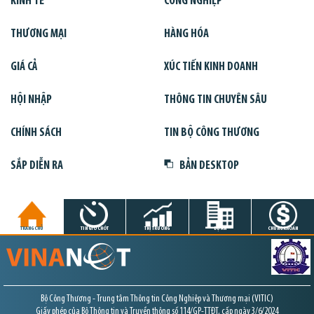
KINH TẾ
CÔNG NGHIỆP
THƯƠNG MẠI
HÀNG HÓA
GIÁ CẢ
XÚC TIẾN KINH DOANH
HỘI NHẬP
THÔNG TIN CHUYÊN SÂU
CHÍNH SÁCH
TIN BỘ CÔNG THƯƠNG
SẮP DIỄN RA
BẢN DESKTOP
TRANG CHỦ
TIN GIỜ CHÓT
THỊ TRƯỜNG
DỰ ÁN
CHỨNG KHOÁN
Bộ Công Thương - Trung tâm Thông tin Công Nghiệp và Thương mại (VITIC)
Giấy phép của Bộ Thông tin và Truyền thông số 114/GP-TTĐT, cấp ngày 3/6/2024