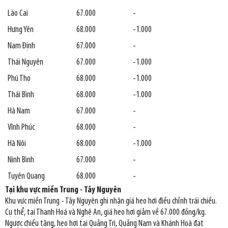
Lào Cai
67.000
-
Hưng Yên
68.000
-1.000
Nam Định
67.000
-
Thái Nguyên
67.000
-1.000
Phú Thọ
68.000
-1.000
Thái Bình
68.000
-1.000
Hà Nam
67.000
-
Vĩnh Phúc
68.000
-
Hà Nội
68.000
-1.000
Ninh Bình
67.000
-
Tuyên Quang
68.000
-
Tại khu vực miền Trung - Tây Nguyên
Khu vực miền Trung - Tây Nguyên ghi nhận giá heo hơi điều chỉnh trái chiều.
Cụ thể, tại Thanh Hoá và Nghệ An, giá heo hơi giảm về 67.000 đồng/kg.
Ngược chiều tăng, heo hơi tại Quảng Trị, Quảng Nam và Khánh Hoà đạt