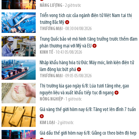
NĂNG LƯỢNG
- 2 giờ trước
Triển vọng tích cực của ngành điện tử Việt Nam tại thị
trường Bắc Mỹ
THƯƠNG MẠI
- 08:30 04/08/2026
Trung Quốc bảo vệ mô hình tăng trưởng trước thềm đàm
phán thương mại với Mỹ và EU
KINH TẾ
- 10:43 05/08/2026
Nhập khẩu hàng hóa từ Đức: Máy móc, linh kiện điện tử
làm động lực bứt phá
THƯƠNG MẠI
- 09:05 05/08/2026
Thị trường lúa gạo ngày 6/8: Lúa tươi tăng nhẹ, gạo
nguyên liệu và xuất khẩu tiếp tục đi ngang
NÔNG NGHIỆP
- 1 giờ trước
Giá vàng thế giới hôm nay 6/8: Tăng vọt lên đỉnh 7 tuần
KIM LOẠI
- 2 giờ trước
Giá dầu thế giới hôm nay 6/8: Giằng co theo biên độ hẹp