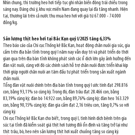
Nhìn chung, thị trường heo hơi tiếp tục ghi nhận biến động trái chiều trong
sáng nay. Đáng chú ý, khu vực miền Nam đang quay lại đà tăng nhanh. Hiện
tại, thương lái trên cả nước thu mua heo hơi với giá từ 67.000 - 74.000
đồng/kg.
Sản lượng thịt heo hơi tại Bắc Kạn quý I/2025 tăng 6,33%
Theo báo cáo của Chi cục Thống kê Bắc Kạn, hoạt động chăn nuôi gia súc, gia
cầm trên địa bản tỉnh trong quý I năm nay vẫn duy trì và phát triển do thời
gian qua trên địa bàn tỉnh không phát sinh các ổ dịch lớn gây ảnh hưởng đến
đàn vật nuôi, cùng với đó các chính sách hỗ trợ chăn nuôi được triển khai kịp
thời giúp người chăn nuôi an tâm đầu tư phát triển trong sản xuất ngành
chăn nuôi.
Tổng đàn vật nuôi chính trên địa bàn tỉnh trong quý I ước tính đạt 298.816
con, bằng 93,11% so cùng kỳ. Trong đó, đàn trâu đạt 28.466 con, bằng
83,19% cùng kỳ; đàn bò 14.922 con, bằng 89,76% cùng kỳ; đàn heo 163.329
con, bằng 90,15% cùng kỳ; đàn gia cầm đạt 2,16 triệu con, tăng 0,7% so với
cùng kỳ.
Chi cục Thống kê Bắc Kạn cho biết, trong quý I, tình hình dịch bệnh trên gia
súc tại tỉnh đã kiểm soát giá thịt hơi tương đối ổn định và tăng trở lại như
thịt trâu, bò, heo nên sản lượng thịt hơi xuất chuồng tăng so cùng kỳ.