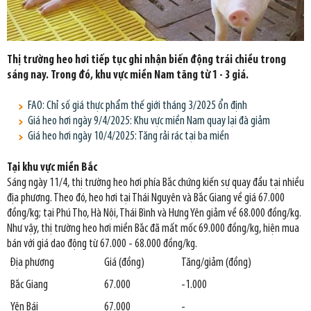
Thị trường heo hơi tiếp tục ghi nhận biến động trái chiều trong
sáng nay. Trong đó, khu vực miền Nam tăng từ 1 - 3 giá.
FAO: Chỉ số giá thực phẩm thế giới tháng 3/2025 ổn định
Giá heo hơi ngày 9/4/2025: Khu vực miền Nam quay lại đà giảm
Giá heo hơi ngày 10/4/2025: Tăng rải rác tại ba miền
Tại khu vực miền Bắc
Sáng ngày 11/4, thị trường heo hơi phía Bắc chứng kiến sự quay đầu tại nhiều
địa phương. Theo đó, heo hơi tại Thái Nguyên và Bắc Giang về giá 67.000
đồng/kg; tại Phú Thọ, Hà Nội, Thái Bình và Hưng Yên giảm về 68.000 đồng/kg.
Như vậy, thị trường heo hơi miền Bắc đã mất mốc 69.000 đồng/kg, hiện mua
bán với giá dao động từ 67.000 - 68.000 đồng/kg.
Địa phương
Giá (đồng)
Tăng/giảm (đồng)
Bắc Giang
67.000
-1.000
Yên Bái
67.000
-