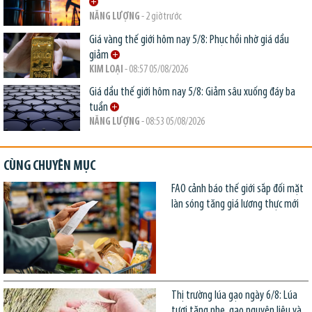
NĂNG LƯỢNG
- 2 giờ trước
Giá vàng thế giới hôm nay 5/8: Phục hồi nhờ giá dầu
giảm
KIM LOẠI
- 08:57 05/08/2026
Giá dầu thế giới hôm nay 5/8: Giảm sâu xuống đáy ba
tuần
NĂNG LƯỢNG
- 08:53 05/08/2026
CÙNG CHUYÊN MỤC
FAO cảnh báo thế giới sắp đối mặt
làn sóng tăng giá lương thực mới
Thị trường lúa gạo ngày 6/8: Lúa
tươi tăng nhẹ, gạo nguyên liệu và