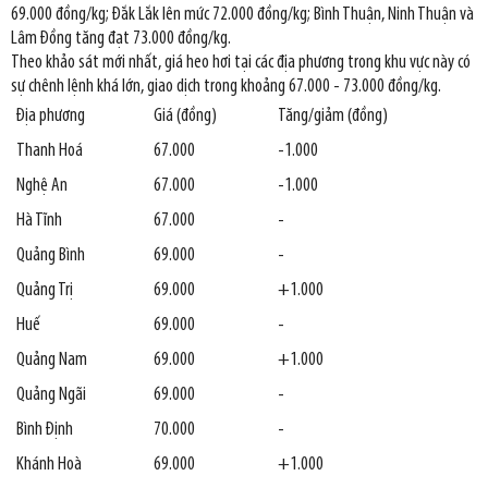
69.000 đồng/kg; Đắk Lắk lên mức 72.000 đồng/kg; Bình Thuận, Ninh Thuận và
Lâm Đồng tăng đạt 73.000 đồng/kg.
Theo khảo sát mới nhất, giá heo hơi tại các địa phương trong khu vực này có
sự chênh lệnh khá lớn, giao dịch trong khoảng 67.000 - 73.000 đồng/kg.
Địa phương
Giá (đồng)
Tăng/giảm (đồng)
Thanh Hoá
67.000
-1.000
Nghệ An
67.000
-1.000
Hà Tĩnh
67.000
-
Quảng Bình
69.000
-
Quảng Trị
69.000
+1.000
Huế
69.000
-
Quảng Nam
69.000
+1.000
Quảng Ngãi
69.000
-
Bình Định
70.000
-
Khánh Hoà
69.000
+1.000