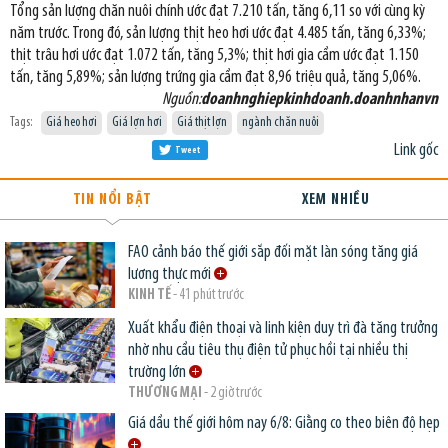
Tổng sản lượng chăn nuôi chính ước đạt 7.210 tấn, tăng 6,11 so với cùng kỳ
năm trước. Trong đó, sản lượng thịt heo hơi ước đạt 4.485 tấn, tăng 6,33%;
thịt trâu hơi ước đạt 1.072 tấn, tăng 5,3%; thịt hơi gia cầm ước đạt 1.150
tấn, tăng 5,89%; sản lượng trứng gia cầm đạt 8,96 triệu quả, tăng 5,06%.
Nguồn:
doanhnghiepkinhdoanh.doanhnhanvn
Tags:
Giá heo hơi
Giá lợn hơi
Giá thịt lợn
ngành chăn nuôi
Link gốc
Tweet
TIN NỔI BẬT
XEM NHIỀU
FAO cảnh báo thế giới sắp đối mặt làn sóng tăng giá
lương thực mới
KINH TẾ
- 41 phút trước
Xuất khẩu điện thoại và linh kiện duy trì đà tăng trưởng
nhờ nhu cầu tiêu thụ điện tử phục hồi tại nhiều thị
trường lớn
THƯƠNG MẠI
- 2 giờ trước
Giá dầu thế giới hôm nay 6/8: Giằng co theo biên độ hẹp