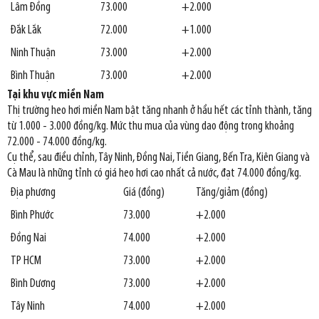
Lâm Đồng
73.000
+2.000
Đắk Lắk
72.000
+1.000
Ninh Thuận
73.000
+2.000
Bình Thuận
73.000
+2.000
Tại khu vực miền Nam
Thị trường heo hơi miền Nam bật tăng nhanh ở hầu hết các tỉnh thành, tăng
từ 1.000 - 3.000 đồng/kg. Mức thu mua của vùng dao động trong khoảng
72.000 - 74.000 đồng/kg.
Cụ thể, sau điều chỉnh, Tây Ninh, Đồng Nai, Tiền Giang, Bến Tra, Kiên Giang và
Cà Mau là những tỉnh có giá heo hơi cao nhất cả nước, đạt 74.000 đồng/kg.
Địa phương
Giá (đồng)
Tăng/giảm (đồng)
Bình Phước
73.000
+2.000
Đồng Nai
74.000
+2.000
TP HCM
73.000
+2.000
Bình Dương
73.000
+2.000
Tây Ninh
74.000
+2.000