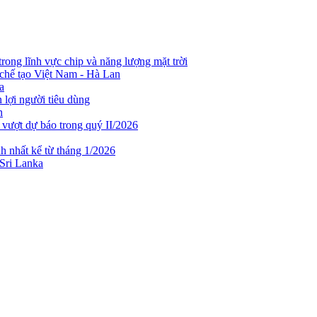
rong lĩnh vực chip và năng lượng mặt trời
chế tạo Việt Nam - Hà Lan
a
lợi người tiêu dùng
n
 vượt dự báo trong quý II/2026
h nhất kể từ tháng 1/2026
 Sri Lanka