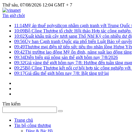
Thứ sáu, 07/08/2026 12:04 GMT + 7
Tin giờ chót
11:14
Mỹ áp thuế polysilicon nhằm cạnh tranh với Trung Quốc t
10:09
Bộ Công Thương tổ chức Hội thảo Hợp tác công nghiệp 
10:02
Xuất khẩu trái cây tươi sang Thổ Nhĩ Kỳ còn nhiều dư đị
09:56
Ủy ban Cạnh tranh Quốc gia phổ biến Luật Bảo vệ quyền 
09:49
Thương mại điện tử tiếp sức tiêu thụ nhãn lồng Hưng Yê
09:42
Thị trường lao động Mỹ ổn định, năng suất lao động tăng
09:34
Diễn biến giá nông sản thế giới hôm nay 7/8/2026
09:32
Giá vàng thế giới hôm nay 7/8: Hướng đến tuần tăng mạn
09:25
Bộ Công Thương kết nối cơ hội hợp tác công nghiệp với
09:17
Giá dầu thế giới hôm nay 7/8: Bật tăng trở lại
Tìm kiếm
Trang chủ
Tin bộ công thương
Đảng & Bác Hồ