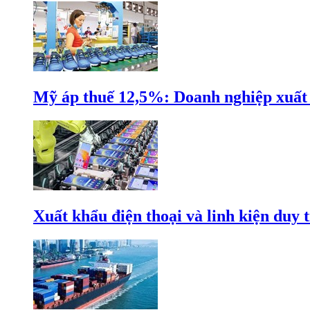
Mỹ áp thuế 12,5%: Doanh nghiệp xuất k
Xuất khẩu điện thoại và linh kiện duy t