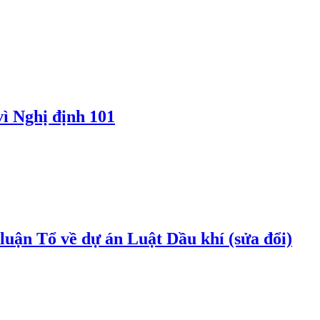
vì Nghị định 101
uận Tổ về dự án Luật Dầu khí (sửa đổi)