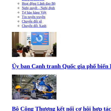
Hoạt động Lãnh đạo Bộ
Nghị quyết - Nghị định
Tự hào hàng Việt
Tin tuyên truyền
Chuyển đổi số
Chuyển đổi Xanh
Ủy ban Cạnh tranh Quốc gia phổ biến L
Bộ Công Thương kết nối cơ hội hợp tác