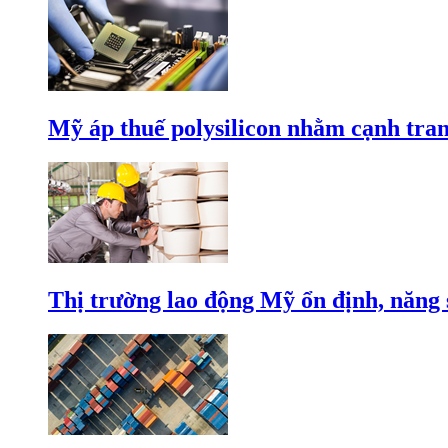
Mỹ áp thuế polysilicon nhằm cạnh tran
Thị trường lao động Mỹ ổn định, năng 