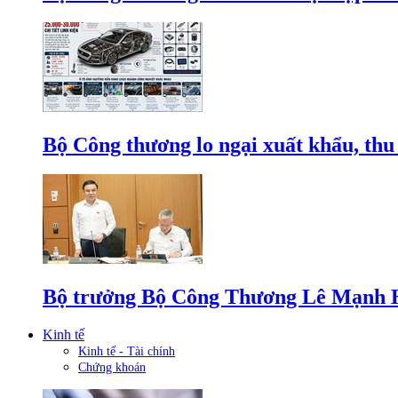
Bộ Công thương lo ngại xuất khẩu, thu
Bộ trưởng Bộ Công Thương Lê Mạnh Hùn
Kinh tế
Kinh tế - Tài chính
Chứng khoán