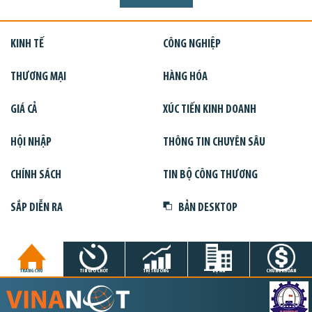
KINH TẾ
CÔNG NGHIỆP
THƯƠNG MẠI
HÀNG HÓA
GIÁ CẢ
XÚC TIẾN KINH DOANH
HỘI NHẬP
THÔNG TIN CHUYÊN SÂU
CHÍNH SÁCH
TIN BỘ CÔNG THƯƠNG
SẮP DIỄN RA
BẢN DESKTOP
TRANG CHỦ
TIN GIỜ CHÓT
THỊ TRƯỜNG
DỰ ÁN
CHỨNG KHOÁN