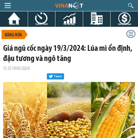
TRANG CHỦ
TIN GIỜ CHÓT
THỊ TRƯỜNG
DỰ ÁN
CHỨNG KHOÁN
HÀNG HÓA
Giá ngũ cốc ngày 19/3/2024: Lúa mì ổn định,
đậu tương và ngô tăng
15:35 19/03/2024
Tweet