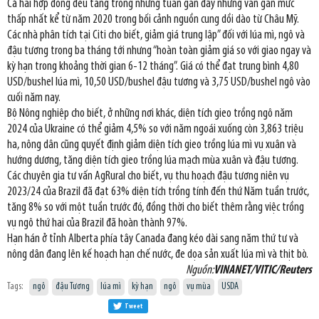
Cả hai hợp đồng đều tăng trong những tuần gần đây nhưng vẫn gần mức
thấp nhất kể từ năm 2020 trong bối cảnh nguồn cung dồi dào từ Châu Mỹ.
Các nhà phân tích tại Citi cho biết, giảm giá trung lập” đối với lúa mì, ngô và
đậu tương trong ba tháng tới nhưng “hoàn toàn giảm giá so với giao ngay và
kỳ hạn trong khoảng thời gian 6-12 tháng”. Giá có thể đạt trung bình 4,80
USD/bushel lúa mì, 10,50 USD/bushel đậu tương và 3,75 USD/bushel ngô vào
cuối năm nay.
Bộ Nông nghiệp cho biết, ở những nơi khác, diện tích gieo trồng ngô năm
2024 của Ukraine có thể giảm 4,5% so với năm ngoái xuống còn 3,863 triệu
ha, nông dân cũng quyết định giảm diện tích gieo trồng lúa mì vụ xuân và
hướng dương, tăng diện tích gieo trồng lúa mạch mùa xuân và đậu tương.
Các chuyên gia tư vấn AgRural cho biết, vụ thu hoạch đậu tương niên vụ
2023/24 của Brazil đã đạt 63% diện tích trồng tính đến thứ Năm tuần trước,
tăng 8% so với một tuần trước đó, đồng thời cho biết thêm rằng việc trồng
vụ ngô thứ hai của Brazil đã hoàn thành 97%.
Hạn hán ở tỉnh Alberta phía tây Canada đang kéo dài sang năm thứ tư và
nông dân đang lên kế hoạch hạn chế nước, đe dọa sản xuất lúa mì và thịt bò.
Nguồn:
VINANET/VITIC/Reuters
Tags:
ngô
đậu Tương
lúa mì
kỳ hạn
ngô
vụ mùa
USDA
Tweet