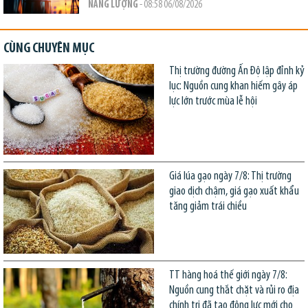
NĂNG LƯỢNG
- 08:58 06/08/2026
CÙNG CHUYÊN MỤC
Thị trường đường Ấn Độ lập đỉnh kỷ
lục: Nguồn cung khan hiếm gây áp
lực lớn trước mùa lễ hội
Giá lúa gạo ngày 7/8: Thị trường
giao dịch chậm, giá gạo xuất khẩu
tăng giảm trái chiều
TT hàng hoá thế giới ngày 7/8:
Nguồn cung thắt chặt và rủi ro địa
chính trị đã tạo động lực mới cho