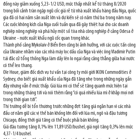
đồng này giảm xuống 5,23-1/2 USD, mức thấp nhất kể từ tháng 8/2020
trong bối cảnh tràn ngập ngũ cốc giá rẻ từ nhà xuất khẩu hàng đầu Nga, quốc
gia đã có hai năm sản xuất lớn và dự kiến sẽ có năm thứ ba trong năm nay.
Các cuộc không kích của Nga cuối tuần qua đã gây thiệt hại cho các doanh
nghiệp nông nghiệp và phá hủy một số tòa nhà công nghiệp ở cảng Odesa ở
Ukraine - nước xuất khẩu ngũ cốc quan trọng khác.
Thành phố cảng Mykolaiv ở Biển Đen cũng bị ảnh hưởng, với các cuộc tấn công
của Ukraine nhằm vào các nhà máy lọc dầu của Nga và việc ông Vladimir Putin
tái đắc cử tổng thống Nga làm dấy lên lo ngại rằng căng thẳng giữa hai nước
có thể leo thang.
Ole Houe, giám đốc dịch vụ tư vấn tại công ty môi giới IKON Commodities ở
Sydney, cho biết giá xuất khẩu của Nga đã tăng nhẹ trong những ngày gần
đây nhưng vẫn ở mức thấp. Giá lúa mì có thể sẽ tăng quanh mức hiện tại
trong những tháng tới và nói thêm rằng “có quá nhiều lúa mì ở khắp mọi nơi
trong thời gian tới”.
Thị trường dễ bị tổn thương trước những đợt tăng giá ngắn hạn vì các nhà
đầu cơ nắm giữ các vị thế bán khống lớn đối với lúa mì, ngô và đậu tương
Chicago, đồng thời giá tăng có thể buộc phải bán khống.
Giá đậu tương tăng 0,1% lên 11,89 USD/bushel, giá ngô tăng 0,3% lên mức
4,37-1/4 bushel.