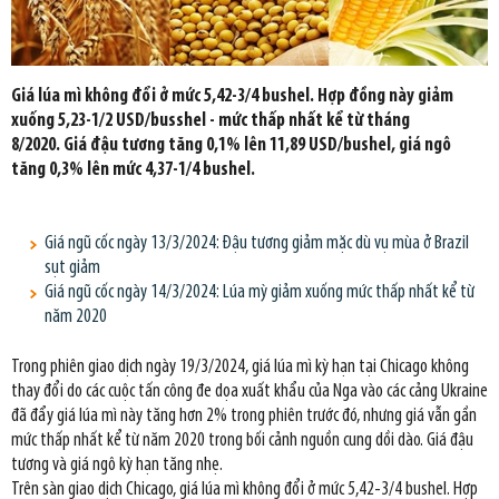
Giá lúa mì không đổi ở mức 5,42-3/4 bushel. Hợp đồng này giảm
xuống 5,23-1/2 USD/busshel - mức thấp nhất kể từ tháng
8/2020. Giá đậu tương tăng 0,1% lên 11,89 USD/bushel, giá ngô
tăng 0,3% lên mức 4,37-1/4 bushel.
Giá ngũ cốc ngày 13/3/2024: Đậu tương giảm mặc dù vụ mùa ở Brazil
sụt giảm
Giá ngũ cốc ngày 14/3/2024: Lúa mỳ giảm xuống mức thấp nhất kể từ
năm 2020
Trong phiên giao dịch ngày 19/3/2024, giá lúa mì kỳ hạn tại Chicago không
thay đổi do các cuộc tấn công đe dọa xuất khẩu của Nga vào các cảng Ukraine
đã đẩy giá lúa mì này tăng hơn 2% trong phiên trước đó, nhưng giá vẫn gần
mức thấp nhất kể từ năm 2020 trong bối cảnh nguồn cung dồi dào. Giá đậu
tương và giá ngô kỳ hạn tăng nhẹ.
Trên sàn giao dịch Chicago, giá lúa mì không đổi ở mức 5,42-3/4 bushel. Hợp