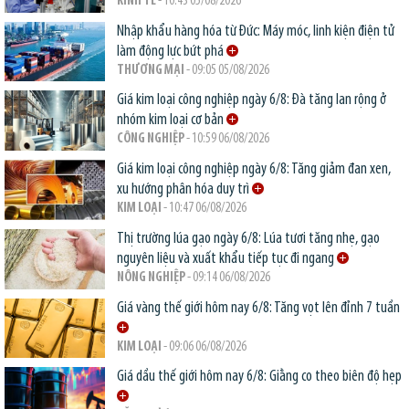
KINH TẾ
- 10:43 05/08/2026
Nhập khẩu hàng hóa từ Đức: Máy móc, linh kiện điện tử
làm động lực bứt phá
THƯƠNG MẠI
- 09:05 05/08/2026
Giá kim loại công nghiệp ngày 6/8: Đà tăng lan rộng ở
nhóm kim loại cơ bản
CÔNG NGHIỆP
- 10:59 06/08/2026
Giá kim loại công nghiệp ngày 6/8: Tăng giảm đan xen,
xu hướng phân hóa duy trì
KIM LOẠI
- 10:47 06/08/2026
Thị trường lúa gạo ngày 6/8: Lúa tươi tăng nhẹ, gạo
nguyên liệu và xuất khẩu tiếp tục đi ngang
NÔNG NGHIỆP
- 09:14 06/08/2026
Giá vàng thế giới hôm nay 6/8: Tăng vọt lên đỉnh 7 tuần
KIM LOẠI
- 09:06 06/08/2026
Giá dầu thế giới hôm nay 6/8: Giằng co theo biên độ hẹp