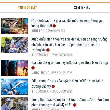
TIN NỔI BẬT
XEM NHIỀU
FAO cảnh báo thế giới sắp đối mặt làn sóng tăng giá
lương thực mới
KINH TẾ
- 10:29 06/08/2026
Xuất khẩu điện thoại và linh kiện duy trì đà tăng trưởng
nhờ nhu cầu tiêu thụ điện tử phục hồi tại nhiều thị
trường lớn
THƯƠNG MẠI
- 09:06 06/08/2026
Giá dầu thế giới hôm nay 6/8: Giằng co theo biên độ hẹp
NĂNG LƯỢNG
- 08:58 06/08/2026
Triển vọng tích cực của ngành điện tử Việt Nam tại thị
trường Bắc Mỹ
THƯƠNG MẠI
- 08:30 04/08/2026
Trung Quốc bảo vệ mô hình tăng trưởng trước thềm đàm
phán thương mại với Mỹ và EU