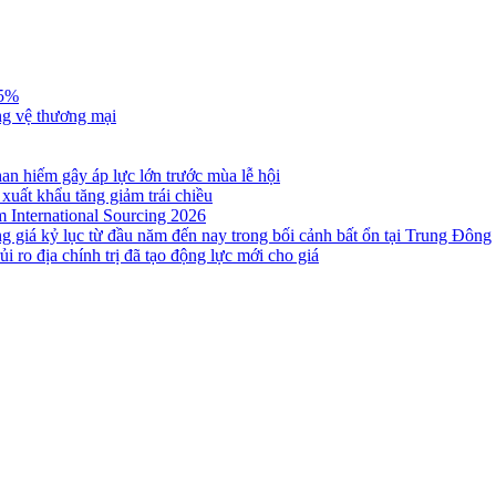
,5%
ng vệ thương mại
n hiếm gây áp lực lớn trước mùa lễ hội
 xuất khẩu tăng giảm trái chiều
m International Sourcing 2026
g giá kỷ lục từ đầu năm đến nay trong bối cảnh bất ổn tại Trung Đông
i ro địa chính trị đã tạo động lực mới cho giá