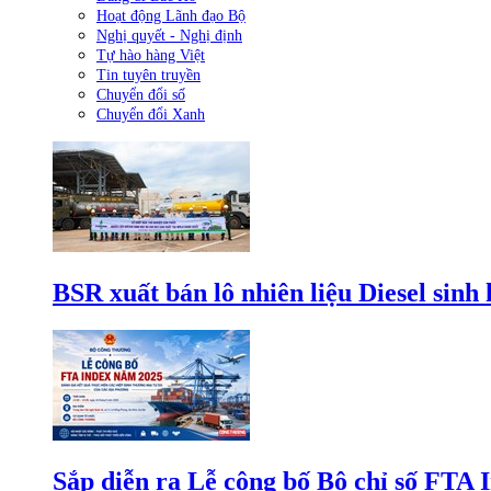
Hoạt động Lãnh đạo Bộ
Nghị quyết - Nghị định
Tự hào hàng Việt
Tin tuyên truyền
Chuyển đổi số
Chuyển đổi Xanh
BSR xuất bán lô nhiên liệu Diesel sinh
Sắp diễn ra Lễ công bố Bộ chỉ số FTA