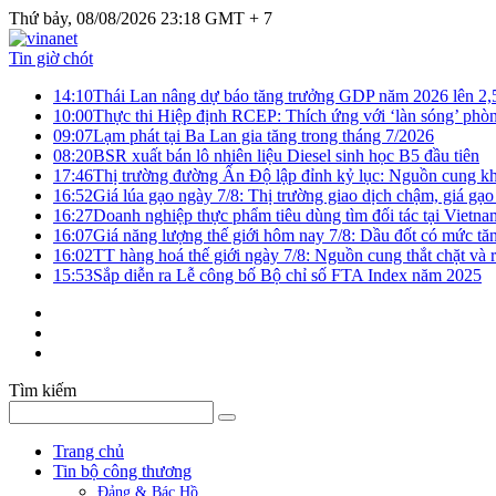
Thứ bảy, 08/08/2026 23:18 GMT + 7
Tin giờ chót
14:10
Thái Lan nâng dự báo tăng trưởng GDP năm 2026 lên 2
10:00
Thực thi Hiệp định RCEP: Thích ứng với ‘làn sóng’ phò
09:07
Lạm phát tại Ba Lan gia tăng trong tháng 7/2026
08:20
BSR xuất bán lô nhiên liệu Diesel sinh học B5 đầu tiên
17:46
Thị trường đường Ấn Độ lập đỉnh kỷ lục: Nguồn cung kha
16:52
Giá lúa gạo ngày 7/8: Thị trường giao dịch chậm, giá gạo
16:27
Doanh nghiệp thực phẩm tiêu dùng tìm đối tác tại Vietna
16:07
Giá năng lượng thế giới hôm nay 7/8: Dầu đốt có mức tăn
16:02
TT hàng hoá thế giới ngày 7/8: Nguồn cung thắt chặt và rủ
15:53
Sắp diễn ra Lễ công bố Bộ chỉ số FTA Index năm 2025
Tìm kiếm
Trang chủ
Tin bộ công thương
Đảng & Bác Hồ