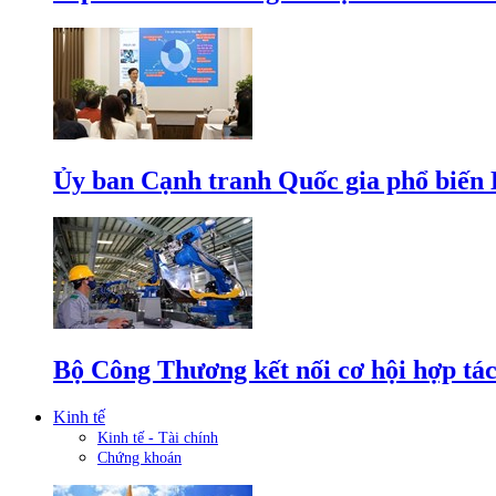
Ủy ban Cạnh tranh Quốc gia phổ biến L
Bộ Công Thương kết nối cơ hội hợp tác
Kinh tế
Kinh tế - Tài chính
Chứng khoán