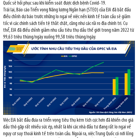
Quốc sẽ hồi phục sau khi kiểm soát được dịch bệnh Covid-19.
Trái lại, Báo cáo Triển vọng Năng lượng Ngắn hạn (STEO) của EIA đã bắt đầu
điều chỉnh dự báo trước những lo ngại về việc nền kinh tế toàn cầu sẽ giảm
tốc vì các chính sách tiền tệ thắt chặt, cũng như các rủi ro địa chính trị. Cụ
thể, EIA đã điều chỉnh giảm nhu cầu tiêu thụ dầu thế giới trong năm 2022 từ
99,63 triệu thùng/ngày xuống 99,58 triệu thùng/ngày.
Việc EIA bắt đầu đưa ra triển vọng tiêu thụ kém tích cực hơn đã khiến cho giá
dầu thô gặp rất nhiều sức ép, nhất là khi các nhà đầu tư đang rất lo ngại về
nguy cơ suy thoái kinh tế trên toàn cầu. Ngoài ra, việc Trung Quốc có nới lỏng