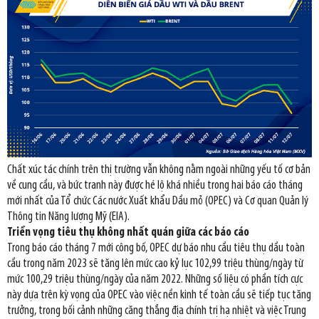
Chất xúc tác chính trên thị trường vẫn không nằm ngoài những yếu tố cơ bản
về cung cầu, và bức tranh này được hé lộ khá nhiều trong hai báo cáo tháng
mới nhất của Tổ chức Các nước Xuất khẩu Dầu mỏ (OPEC) và Cơ quan Quản lý
Thông tin Năng lượng Mỹ (EIA).
Triển vọng tiêu thụ không nhất quán giữa các báo cáo
Trong báo cáo tháng 7 mới công bố, OPEC dự báo nhu cầu tiêu thụ dầu toàn
cầu trong năm 2023 sẽ tăng lên mức cao kỷ lục 102,99 triệu thùng/ngày từ
mức 100,29 triệu thùng/ngày của năm 2022. Những số liệu có phần tích cực
này dựa trên kỳ vọng của OPEC vào việc nền kinh tế toàn cầu sẽ tiếp tục tăng
trưởng, trong bối cảnh những căng thẳng địa chính trị hạ nhiệt và việc Trung