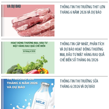
THÔNG TIN THỊ TRƯỜNG THỊT LỢN
THÁNG 6 NĂM 2026 VÀ DỰ BÁO
THÔNG TIN CẬP NHẬT, PHÂN TÍCH
VÀ DỰ BÁO HOẠT ĐỘNG THƯƠNG
MẠI, ĐẦU TƯ MẶT HÀNG RAU QUẢ
CHẾ BIẾN SỐ THÁNG 06/2026
THÔNG TIN THỊ TRƯỜNG SỮA
THÁNG 6/2026 VÀ DỰ BÁO