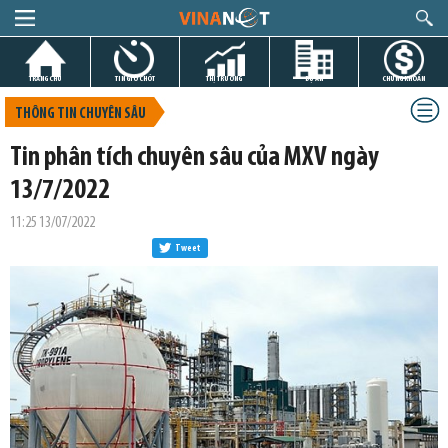
TRANG CHỦ
TIN GIỜ CHÓT
THỊ TRƯỜNG
DỰ ÁN
CHỨNG KHOÁN
THÔNG TIN CHUYÊN SÂU
Tin phân tích chuyên sâu của MXV ngày
13/7/2022
11:25 13/07/2022
Tweet