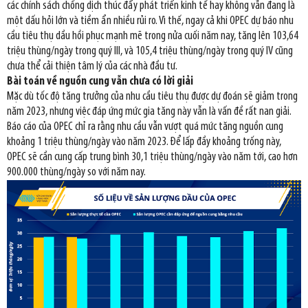
các chính sách chống dịch thúc đẩy phát triển kinh tế hay không vẫn đang là
một dấu hỏi lớn và tiềm ẩn nhiều rủi ro. Vì thế, ngay cả khi OPEC dự báo nhu
cầu tiêu thụ dầu hồi phục mạnh mẽ trong nửa cuối năm nay, tăng lên 103,64
triệu thùng/ngày trong quý III, và 105,4 triệu thùng/ngày trong quý IV cũng
chưa thể cải thiện tâm lý của các nhà đầu tư.
Bài toán về nguồn cung vẫn chưa có lời giải
Mặc dù tốc độ tăng trưởng của nhu cầu tiêu thụ được dự đoán sẽ giảm trong
năm 2023, nhưng việc đáp ứng mức gia tăng này vẫn là vấn đề rất nan giải.
Báo cáo của OPEC chỉ ra rằng nhu cầu vẫn vượt quá mức tăng nguồn cung
khoảng 1 triệu thùng/ngày vào năm 2023. Để lấp đầy khoảng trống này,
OPEC sẽ cần cung cấp trung bình 30,1 triệu thùng/ngày vào năm tới, cao hơn
900.000 thùng/ngày so với năm nay.