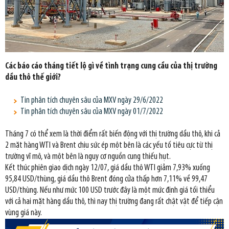
Các báo cáo tháng tiết lộ gì về tình trạng cung cầu của thị trường
dầu thô thế giới?
Tin phân tích chuyên sâu của MXV ngày 29/6/2022
Tin phân tích chuyên sâu của MXV ngày 01/7/2022
Tháng 7 có thể xem là thời điểm rất biến động với thị trường dầu thô, khi cả
2 mặt hàng WTI và Brent chịu sức ép một bên là các yếu tố tiêu cực từ thị
trường vĩ mô, và một bên là nguy cơ nguồn cung thiếu hụt.
Kết thúc phiên giao dịch ngày 12/07, giá dầu thô WTI giảm 7,93% xuống
95,84 USD/thùng, giá dầu thô Brent đóng cửa thấp hơn 7,11% về 99,47
USD/thùng. Nếu như mức 100 USD trước đây là một mức định giá tối thiểu
với cả hai mặt hàng dầu thô, thì nay thị trường đang rất chật vật để tiếp cận
vùng giá này.