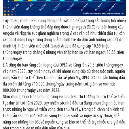
Tuy nhiên, chính OPEC cũng đang phải vật lộn để gia tăng sản lượng bởi nhiều
thành viên đang không thể đáp ứng được hạn ngạch đã đề ra. Sản lượng của
Angola và Nigeria sụt giảm nghiêm trọng vì các vấn đề như thiếu đầu tư, còn
các hoạt động Libya cũng đang bị ảnh đình trệ do chịu ảnh hưởng các bất ổn
chính trị. Thành viên chủ chốt, Saudi Arabia đã cung cấp 10,59 triệu
thùng/ngày trong tháng 6 nhưng vẫn thấp hơn so với hạn ngạch 10,66 triệu
thùng/ngày.
EIA cũng dự báo rằng sản lượng của OPEC sẽ tăng lên 29,3 triệu thùng/ngày
vào năm 2023, tuy nhiên ngay cả khi nhóm cung cấp đủ theo ước tính, nguồn
cung vẫn khó có thể theo kịp nhu cầu. Về phía Mỹ, OPEC dự báo sản lượng dầu
đá phiến chỉ tăng 710.000 thùng/ngày trong năm tới, giảm so với mức
880.000 thùng/ngày vào năm 2022.
Nhìn chung, tình trạng nguồn cung eo hẹp trên thị trường dầu có thể sẽ tiếp
tục duy trì tới năm 2023, tuy nhiên các nhà đầu tư đang phản ứng nhiều hơn
trước những lo ngại về triển vọng tiêu thụ. Vì vậy, trong bối cảnh nền kinh tế
toàn cầu sắp đối mặt với làn sóng tăng lãi suất và nguy cơ suy thoái, khả
năng cao những tin tức về nguồn cung sẽ khó có thể hỗ trợ nhiều cho giá dầu
như trong giai đoạn nửa đầu năm vừa qua.