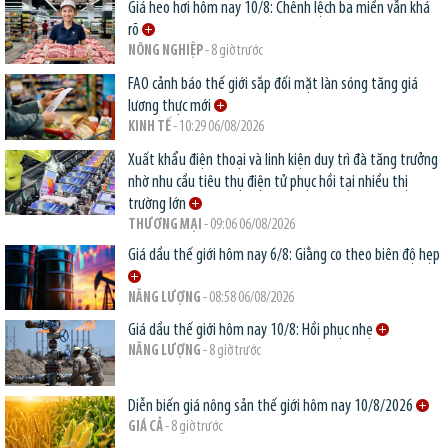
Giá heo hơi hôm nay 10/8: Chênh lệch ba miền vẫn khá
rõ
NÔNG NGHIỆP
- 8 giờ trước
FAO cảnh báo thế giới sắp đối mặt làn sóng tăng giá
lương thực mới
KINH TẾ
- 10:29 06/08/2026
Xuất khẩu điện thoại và linh kiện duy trì đà tăng trưởng
nhờ nhu cầu tiêu thụ điện tử phục hồi tại nhiều thị
trường lớn
THƯƠNG MẠI
- 09:06 06/08/2026
Giá dầu thế giới hôm nay 6/8: Giằng co theo biên độ hẹp
NĂNG LƯỢNG
- 08:58 06/08/2026
Giá dầu thế giới hôm nay 10/8: Hồi phục nhẹ
NĂNG LƯỢNG
- 8 giờ trước
Diễn biến giá nông sản thế giới hôm nay 10/8/2026
GIÁ CẢ
- 8 giờ trước