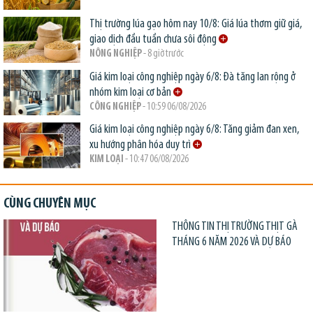
Thị trường lúa gạo hôm nay 10/8: Giá lúa thơm giữ giá,
giao dịch đầu tuần chưa sôi động
NÔNG NGHIỆP
- 8 giờ trước
Giá kim loại công nghiệp ngày 6/8: Đà tăng lan rộng ở
nhóm kim loại cơ bản
CÔNG NGHIỆP
- 10:59 06/08/2026
Giá kim loại công nghiệp ngày 6/8: Tăng giảm đan xen,
xu hướng phân hóa duy trì
KIM LOẠI
- 10:47 06/08/2026
CÙNG CHUYÊN MỤC
THÔNG TIN THỊ TRƯỜNG THỊT GÀ
THÁNG 6 NĂM 2026 VÀ DỰ BÁO