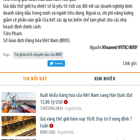
Giá dầu thế giới hạ nhiệt sẽ là yếu tố tích cực đối với các doanh nghiệp kinh
doanh xăng dầu trong nước và người tiêu dùng. Ngoài ra, chi phí năng lượng
giảm sẽ phần nào giải tỏa bớt các áp lực kiềm chế lạm phát cho các nhà
hoạch định chính sách.
Tiên Phạm
Sở Giao dịch Hàng hóa Việt Nam (MXV)
Nguồn:
Vinanet/VITIC/MXV
Tags:
Tin phân tích chuyên sâu của MXV
Link gốc
Tweet
TIN NỔI BẬT
XEM NHIỀU
Xuất khẩu hàng hóa của Việt Nam sang Hàn Quốc đạt
15,86 tỷ USD
THƯƠNG MẠI
- 6 giờ trước
Giá vàng thế giới hôm nay 10/8: Duy trì ở vùng đỉnh 7
tuần
KIM LOẠI
- 8 giờ trước