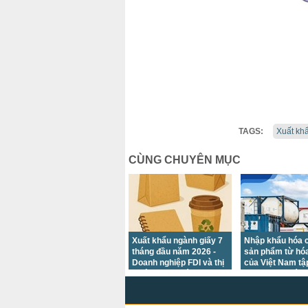
TAGS:
Xuất kh
CÙNG CHUYÊN MỤC
Xuất khẩu ngành giấy 7
Nhập khẩu hóa c
tháng đầu năm 2026 -
sản phẩm từ hóa
Doanh nghiệp FDI và thị
của Việt Nam tậ
trường Hoa Kỳ giữ thế
chủ yếu tại các t
chủ lực
trường châu Á