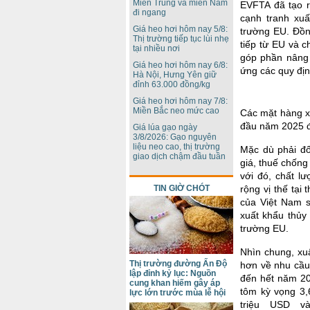
Miền Trung và miền Nam
EVFTA đã tạo ra
đi ngang
cạnh tranh xuấ
Giá heo hơi hôm nay 5/8:
trường EU. Đồn
Thị trường tiếp tục lùi nhẹ
tiếp từ EU và c
tại nhiều nơi
góp phần nâng 
Giá heo hơi hôm nay 6/8:
ứng các quy địn
Hà Nội, Hưng Yên giữ
đỉnh 63.000 đồng/kg
Giá heo hơi hôm nay 7/8:
Miền Bắc neo mức cao
Các mặt hàng xu
đầu năm 2025 đ
Giá lúa gạo ngày
3/8/2026: Gạo nguyên
liệu neo cao, thị trường
Mặc dù phải đố
giao dịch chậm đầu tuần
giá, thuế chống
với đó, chất l
rộng vị thế tại
TIN GIỜ CHÓT
của Việt Nam 
xuất khẩu thủy
trường EU.
Nhìn chung, xu
Thị trường đường Ấn Độ
hơn về nhu cầu
lập đỉnh kỷ lục: Nguồn
đến hết năm 20
cung khan hiếm gây áp
tôm kỳ vọng 3,
lực lớn trước mùa lễ hội
triệu USD 