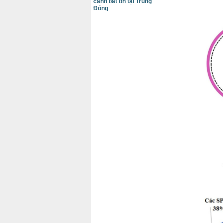
cảnh bất ổn tại Trung
Đông