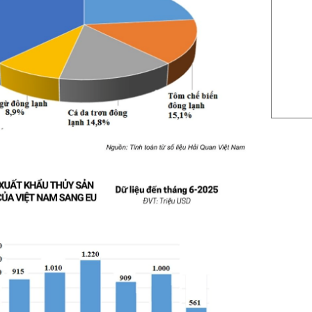
US Sug
US Cott
London
US Coc
Rough 
Nguồn Fi