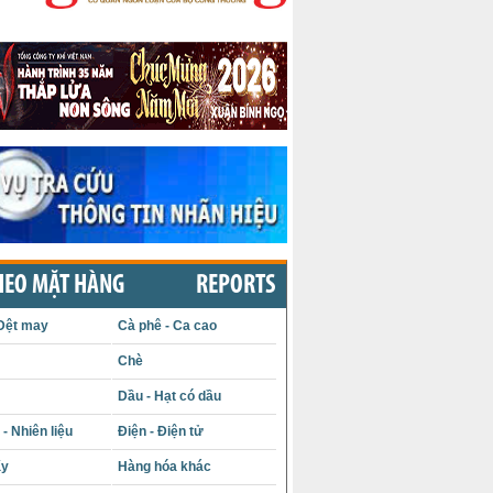
HEO MẶT HÀNG
REPORTS
Dệt may
Cà phê - Ca cao
Chè
Dầu - Hạt có dầu
- Nhiên liệu
Điện - Điện tử
ấy
Hàng hóa khác