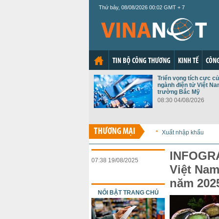
Thứ bảy, 08/08/2026 00:02 GMT + 7
TIN BỘ CÔNG THƯƠNG
KINH TẾ
CÔNG
Triển vọng tích cực c
ngành điện tử Việt Nam
trường Bắc Mỹ
08:30 04/08/2026
THƯƠNG MẠI
Xuất nhập khẩu
INFOGRA
07:38 19/08/2025
Việt Nam
năm 202
NỔI BẬT TRANG CHỦ