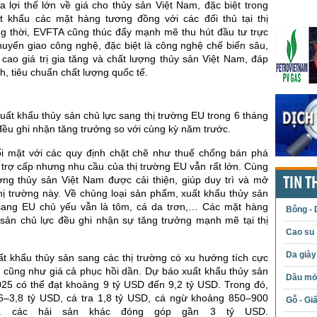
 lợi thế lớn về giá cho thủy sản Việt Nam, đặc biệt trong
t khẩu các mặt hàng tương đồng với các đối thủ tại thị
g thời, EVFTA cũng thúc đẩy mạnh mẽ thu hút đầu tư trực
huyển giao công nghệ, đặc biệt là công nghệ chế biến sâu,
cao giá trị gia tăng và chất lượng thủy sản Việt Nam, đáp
h, tiêu chuẩn chất lượng quốc tế.
ất khẩu thủy sản chủ lực sang thị trường EU trong 6 tháng
ều ghi nhận tăng trưởng so với cùng kỳ năm trước.
i mặt với các quy định chặt chẽ như thuế chống bán phá
 trợ cấp nhưng nhu cầu của thị trường EU vẫn rất lớn. Cùng
ượng thủy sản Việt Nam được cải thiện, giúp duy trì và mở
TIN T
 thị trường này. Về chủng loại sản phẩm, xuất khẩu thủy sản
sang EU chủ yếu vẫn là tôm, cá da trơn,… Các mặt hàng
Bông - 
 sản chủ lực đều ghi nhận sự tăng trưởng mạnh mẽ tại thị
Cao su
Da giày
ất khẩu thủy sản sang các thị trường có xu hướng tích cực
 cũng như giá cả phục hồi dần. Dự báo xuất khẩu thủy sản
Dầu mỏ 
25 có thể đạt khoảng 9 tỷ USD đến 9,2 tỷ USD. Trong đó,
6–3,8 tỷ USD, cá tra 1,8 tỷ USD, cá ngừ khoảng 850–900
Gỗ - Gi
và các hải sản khác đóng góp gần 3 tỷ USD.