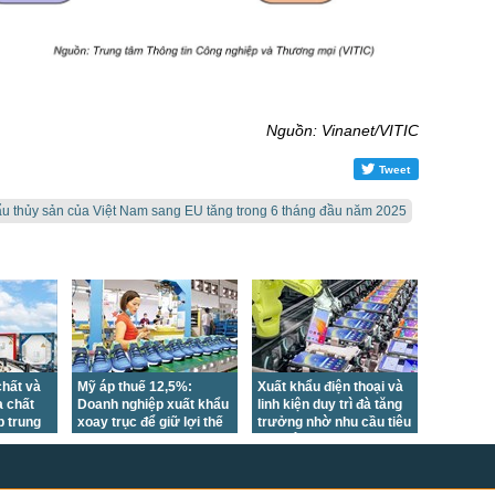
Nguồn: Vinanet/VITIC
Tweet
ẩu thủy sản của Việt Nam sang EU tăng trong 6 tháng đầu năm 2025
hất và
Mỹ áp thuế 12,5%:
Xuất khẩu điện thoại và
 chất
Doanh nghiệp xuất khẩu
linh kiện duy trì đà tăng
p trung
xoay trục để giữ lợi thế
trưởng nhờ nhu cầu tiêu
hị
cạnh tranh
thụ điện tử phục hồi tại
nhiều thị trường lớn