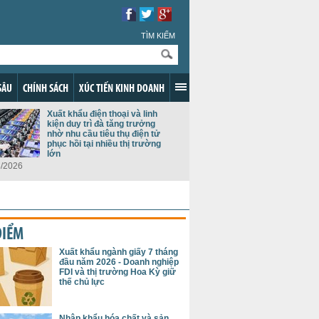
TÌM KIẾM
SÂU
CHÍNH SÁCH
XÚC TIẾN KINH DOANH
Xuất khẩu điện thoại và linh
kiện duy trì đà tăng trưởng
nhờ nhu cầu tiêu thụ điện tử
phục hồi tại nhiều thị trường
lớn
8/2026
ĐIỂM
Xuất khẩu ngành giấy 7 tháng
đầu năm 2026 - Doanh nghiệp
FDI và thị trường Hoa Kỳ giữ
thế chủ lực
Nhập khẩu hóa chất và sản