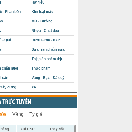
u
Hạt tiêu
t - Phân bón
Kim loại màu
ạo
Mía - Đường
c
Nhựa - Chất dẻo
ủ - Quả
Rượu - Bia - NGK
p
Sữa, sản phẩm sữa
á
Thịt, sản phẩm thịt
 chăn nuôi
Thực phẩm
i sản
Vàng - Bạc - Đá quý
u xây dựng
Xe
Ả TRỰC TUYẾN
hóa
Vàng
Tỷ giá
 hàng
Giá USD
Thay đổi