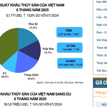
Hạt điề
Hóa chấ
Lúa - G
Ngũ cố
Rau - C
Sắt thé
Than đ
Thức ăn
Thuỷ hả
Vật liệ
GIÁ C
Hàng 
Mặt