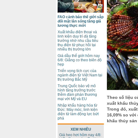
FAO cảnh báo thế giới sắp
đối mặt làn sóng tăng giá
lương thực mới
Xuất khẩu điện thoại và
linh kiện duy trì đà tăng
trưởng nhờ nhu cầu tiêu
thụ điện tử phục hồi tại
nhiều thị trường lớn
Giá dầu thế giới hôm nay
6/8: Giằng co theo biên độ
hẹp
Triển vọng tích cực của
ngành điện tử Việt Nam tại
thị trường Bắc Mỹ
Trung Quốc bảo vệ mô
hình tăng trưởng trước
thềm đàm phán thương
Theo số liệu c
mại với Mỹ và EU
xuất khẩu thủy
Nhập khẩu hàng hóa từ
Trong đó, xuất
Đức: Máy móc, linh kiện
điện tử làm động lực bứt
16,09% so với
phá
khẩu thủy sản
XEM NHIỀU
Giá heo hơi hôm nay 4/8: