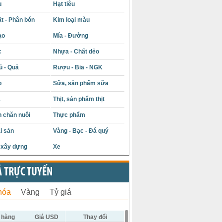
u
Hạt tiêu
t - Phân bón
Kim loại màu
ạo
Mía - Đường
c
Nhựa - Chất dẻo
ủ - Quả
Rượu - Bia - NGK
p
Sữa, sản phẩm sữa
á
Thịt, sản phẩm thịt
 chăn nuôi
Thực phẩm
i sản
Vàng - Bạc - Đá quý
u xây dựng
Xe
Ả TRỰC TUYẾN
hóa
Vàng
Tỷ giá
 hàng
Giá USD
Thay đổi