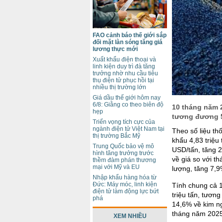
FAO cảnh báo thế giới sắp
đối mặt làn sóng tăng giá
lương thực mới
Xuất khẩu điện thoại và
linh kiện duy trì đà tăng
trưởng nhờ nhu cầu tiêu
thụ điện tử phục hồi tại
nhiều thị trường lớn
Giá dầu thế giới hôm nay
6/8: Giằng co theo biên độ
10 tháng năm 2
hẹp
tương đương 5
Triển vọng tích cực của
ngành điện tử Việt Nam tại
Theo số liệu t
thị trường Bắc Mỹ
khẩu 4,83 triệu
Trung Quốc bảo vệ mô
USD/tấn, tăng 
hình tăng trưởng trước
về giá so với t
thềm đàm phán thương
mại với Mỹ và EU
lượng, tăng 7,
Nhập khẩu hàng hóa từ
Đức: Máy móc, linh kiện
Tính chung cả 
điện tử làm động lực bứt
triệu tấn, tươn
phá
14,6% về kim ng
tháng năm 2025
XEM NHIỀU