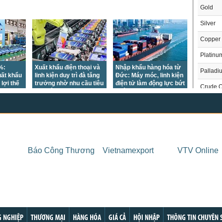
Gold
Silver
Copper
Platinu
%:
Xuất khẩu điện thoại và
Nhập khẩu hàng hóa từ
Palladi
uất khẩu
linh kiện duy trì đà tăng
Đức: Máy móc, linh kiện
 lợi thế
trưởng nhờ nhu cầu tiêu
điện tử làm động lực bứt
Crude O
thụ điện tử phục hồi tại
phá
nhiều thị trường lớn
Brent Oi
Natural
Gasoli
Báo Công Thương
Vietnamexport
VTV Online
London 
US Whe
THỊ 
US Cor
Trong
US Soy
US Coff
Chỉ
 NGHIỆP
THƯƠNG MẠI
HÀNG HÓA
GIÁ CẢ
HỘI NHẬP
THÔNG TIN CHUYÊN 