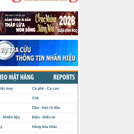
HEO MẶT HÀNG
REPORTS
Dệt may
Cà phê - Ca cao
Chè
Dầu - Hạt có dầu
- Nhiên liệu
Điện - Điện tử
ấy
Hàng hóa khác