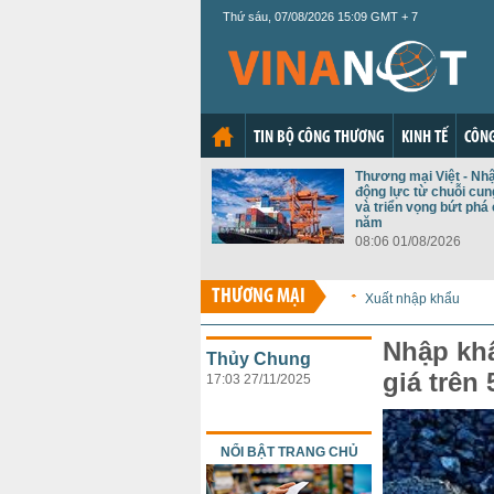
Thứ sáu, 07/08/2026 15:09 GMT + 7
TIN BỘ CÔNG THƯƠNG
KINH TẾ
CÔNG
Thương mại Việt - Nh
động lực từ chuỗi cu
và triển vọng bứt phá 
năm
08:06 01/08/2026
THƯƠNG MẠI
Xuất nhập khẩu
Nhập khẩ
Thủy Chung
giá trên
17:03 27/11/2025
NỔI BẬT TRANG CHỦ