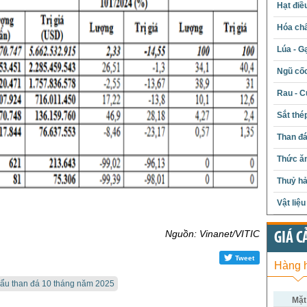
Hạt điề
Hóa chấ
Lúa - G
Ngũ cố
Rau - C
Sắt thé
Than đ
Thức ăn
Thuỷ hả
Vật liệ
Nguồn: Vinanet/VITIC
GIÁ C
Tweet
Hàng 
ẩu than đá 10 tháng năm 2025
Mặt