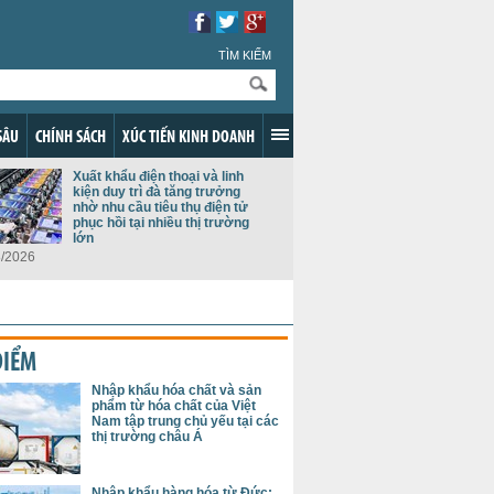
TÌM KIẾM
SÂU
CHÍNH SÁCH
XÚC TIẾN KINH DOANH
Xuất khẩu điện thoại và linh
kiện duy trì đà tăng trưởng
nhờ nhu cầu tiêu thụ điện tử
phục hồi tại nhiều thị trường
lớn
8/2026
ĐIỂM
Nhập khẩu hóa chất và sản
phẩm từ hóa chất của Việt
Nam tập trung chủ yếu tại các
thị trường châu Á
Nhập khẩu hàng hóa từ Đức: