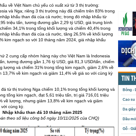
ẩu về Việt Nam chủ yếu có xuất xứ từ 3 thị trường:
nesia và Nga; riêng 3 thị trường này đã chiếm trên 83% trong
 nhập khẩu than đá của cả nước; trong đó nhập khẩu từ
8,95 triệu tấn, tương đương gần 2,29 tỷ USD, giá trung bình
 chiếm 34,1% trong tổng khối lượng và chiếm 40,4% trong
 nhập khẩu than đá của cả nước, tăng 26,5% về khối lượng
% kim ngạch so với 10 tháng năm 2024, giá nhập khẩu
thứ 2 cung cấp nhóm hàng này cho Việt Nam là Indonesia
 tấn, tương đương gần 1,76 tỷ USD, giá 81,3 USD/tấn, chiếm
ng lượng và chiếm 31% trong tổng kim ngạch, giảm 2,6% về
m 13,7% về kim ngạch và giảm 11,4% về giá so với cùng kỳ
TIN T
đá từ thị trường Nga chiếm 10,1% trong tổng khối lượng và
Bông - 
g tổng kim ngạch, đạt 5,61 triệu tấn, trị giá 716,01 triệu
Cao su
% về lượng, nhưng giảm 13,8% về kim ngạch và giảm
 với cùng kỳ.
Da giày
Nhập khẩu than đá 10 tháng năm 2025
oán theo số liệu công bố ngày 10/11/2025 của CHQ)
Dầu mỏ 
Gỗ - Gi