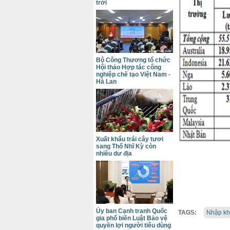
trời
Bộ Công Thương tổ chức
Hội thảo Hợp tác công
nghiệp chế tạo Việt Nam -
Hà Lan
Xuất khẩu trái cây tươi
sang Thổ Nhĩ Kỳ còn
nhiều dư địa
Ủy ban Cạnh tranh Quốc
TAGS:
Nhập kh
gia phổ biến Luật Bảo vệ
quyền lợi người tiêu dùng