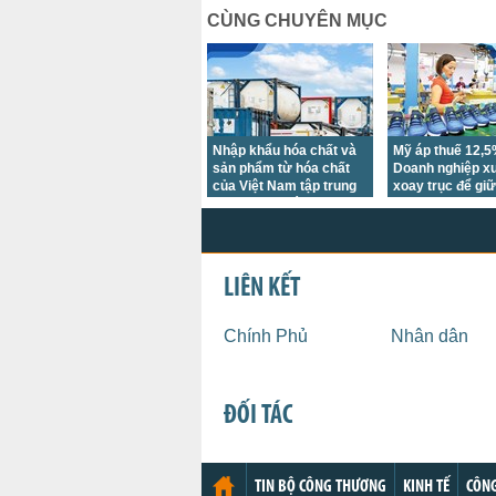
CÙNG CHUYÊN MỤC
Nhập khẩu hóa chất và
Mỹ áp thuế 12,5
sản phẩm từ hóa chất
Doanh nghiệp x
của Việt Nam tập trung
xoay trục để giữ
chủ yếu tại các thị
cạnh tranh
trường châu Á
LIÊN KẾT
Chính Phủ
Nhân dân
ĐỐI TÁC
TIN BỘ CÔNG THƯƠNG
KINH TẾ
CÔNG