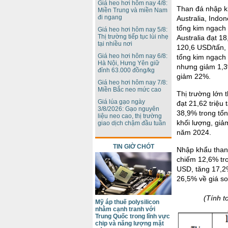
Giá heo hơi hôm nay 4/8:
Than đá nhập kh
Miền Trung và miền Nam
đi ngang
Australia, Indo
tổng kim ngạch
Giá heo hơi hôm nay 5/8:
Thị trường tiếp tục lùi nhẹ
Australia đạt 1
tại nhiều nơi
120,6 USD/tấn,
Giá heo hơi hôm nay 6/8:
tổng kim ngạch
Hà Nội, Hưng Yên giữ
nhưng giảm 1,3
đỉnh 63.000 đồng/kg
giảm 22%.
Giá heo hơi hôm nay 7/8:
Miền Bắc neo mức cao
Thị trường lớn 
Giá lúa gạo ngày
đạt 21,62 triệu
3/8/2026: Gạo nguyên
38,9% trong tổ
liệu neo cao, thị trường
khối lượng, giả
giao dịch chậm đầu tuần
năm 2024.
TIN GIỜ CHÓT
Nhập khẩu than 
chiếm 12,6% tron
USD, tăng 17,2
26,5% về giá so
(Tính t
Mỹ áp thuế polysilicon
nhằm cạnh tranh với
Trung Quốc trong lĩnh vực
chip và năng lượng mặt