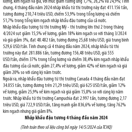
lượng, kim ngạch và giá, với mức giảm tương ứng 1,7%, 26,2% và 24,9%; Tính
chung, 4 tháng đầu năm 2024 nhập khẩu từ thị trường này đạt 411.156 tấn,
tương đương 210,74 triệu USD, chiếm 53,9% trong tổng lượng và chiếm
51,7% trong tổng kim ngạch nhập khẩu đậu tương của cả nước.
Nhập khẩu đậu tương từ thị trường Mỹ - thị trường lớn thứ 2 trong tháng
4/2024 sụt giảm 15,5% về lượng, giảm 18% kim ngạch so với tháng 3/2024
và giá giảm 3%, đạt 48.482 tấn, tương đương 25,68 triệu USD, giá trung bình
529,6 USD/tấn. Tính chung cả 4 tháng đầu năm 2024, nhập khẩu từ thị
trường này đạt 281.886 tấn, tương đương 156,48 triệu USD, giá 555
USD/tấn, chiếm 37% trong tổng lượng và chiếm 38,4% kim ngạch nhập khẩu
đậu tương của cả nước, giảm 27,4% về lượng, giảm 42% về kim ngạch và giá
giảm 20% so với cùng kỳ năm trước.
Ngoài ra, nhập khẩu đậu tương từ thị trường Canada 4 tháng đầu năm đạt
34.055 tấn, tương đương trên 21,29 triệu USD, giá 625 USD/tấn, giảm 12%
về lượng, giảm 25,9% về kim ngạch và giá giảm 15,8% so với cùng kỳ năm
trước. Nhập khẩu từ thị trường Campuchia đạt 2.997 tấn, tương đương 2,17
triệu USD, giá 722,9 USD/tấn, tăng mạnh gần 836,6% về lượng, tăng 762%
kim ngạch nhưng giá giảm 8%.
Nhập khẩu đậu tương 4 tháng đầu năm 2024
(Tính toán theo số liệu công bố ngày 14/5/2024 của TCHQ)