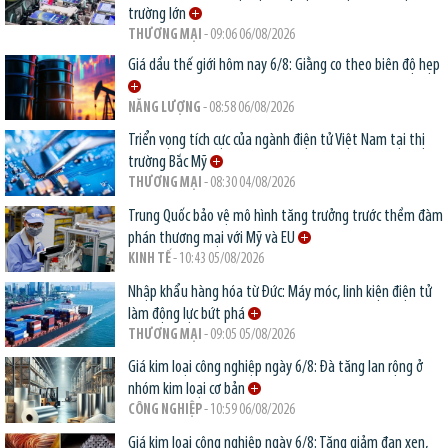
trường lớn
THƯƠNG MẠI
- 09:06 06/08/2026
Giá dầu thế giới hôm nay 6/8: Giằng co theo biên độ hẹp
NĂNG LƯỢNG
- 08:58 06/08/2026
Triển vọng tích cực của ngành điện tử Việt Nam tại thị
trường Bắc Mỹ
THƯƠNG MẠI
- 08:30 04/08/2026
Trung Quốc bảo vệ mô hình tăng trưởng trước thềm đàm
phán thương mại với Mỹ và EU
KINH TẾ
- 10:43 05/08/2026
Nhập khẩu hàng hóa từ Đức: Máy móc, linh kiện điện tử
làm động lực bứt phá
THƯƠNG MẠI
- 09:05 05/08/2026
Giá kim loại công nghiệp ngày 6/8: Đà tăng lan rộng ở
nhóm kim loại cơ bản
CÔNG NGHIỆP
- 10:59 06/08/2026
Giá kim loại công nghiệp ngày 6/8: Tăng giảm đan xen,