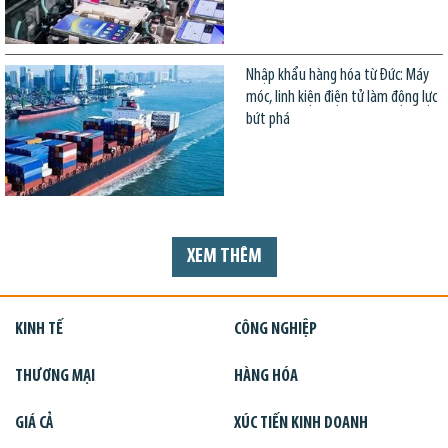
Nhập khẩu hàng hóa từ Đức: Máy
móc, linh kiện điện tử làm động lực
bứt phá
XEM THÊM
KINH TẾ
CÔNG NGHIỆP
THƯƠNG MẠI
HÀNG HÓA
GIÁ CẢ
XÚC TIẾN KINH DOANH