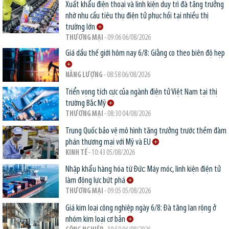
Xuất khẩu điện thoại và linh kiện duy trì đà tăng trưởng
nhờ nhu cầu tiêu thụ điện tử phục hồi tại nhiều thị
trường lớn
THƯƠNG MẠI
- 09:06 06/08/2026
Giá dầu thế giới hôm nay 6/8: Giằng co theo biên độ hẹp
NĂNG LƯỢNG
- 08:58 06/08/2026
Triển vọng tích cực của ngành điện tử Việt Nam tại thị
trường Bắc Mỹ
THƯƠNG MẠI
- 08:30 04/08/2026
Trung Quốc bảo vệ mô hình tăng trưởng trước thềm đàm
phán thương mại với Mỹ và EU
KINH TẾ
- 10:43 05/08/2026
Nhập khẩu hàng hóa từ Đức: Máy móc, linh kiện điện tử
làm động lực bứt phá
THƯƠNG MẠI
- 09:05 05/08/2026
Giá kim loại công nghiệp ngày 6/8: Đà tăng lan rộng ở
nhóm kim loại cơ bản