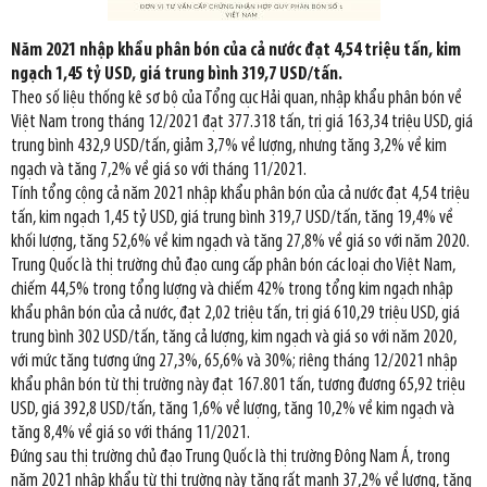
Năm 2021 nhập khẩu phân bón của cả nước đạt 4,54 triệu tấn, kim
ngạch 1,45 tỷ USD, giá trung bình 319,7 USD/tấn.
Theo số liệu thống kê sơ bộ của Tổng cục Hải quan, nhập khẩu phân bón về
Việt Nam trong tháng 12/2021 đạt 377.318 tấn, trị giá 163,34 triệu USD, giá
trung bình 432,9 USD/tấn, giảm 3,7% về lượng, nhưng tăng 3,2% về kim
ngạch và tăng 7,2% về giá so với tháng 11/2021.
Tính tổng cộng cả năm 2021 nhập khẩu phân bón của cả nước đạt 4,54 triệu
tấn, kim ngạch 1,45 tỷ USD, giá trung bình 319,7 USD/tấn, tăng 19,4% về
khối lượng, tăng 52,6% về kim ngạch và tăng 27,8% về giá so với năm 2020.
Trung Quốc là thị trường chủ đạo cung cấp phân bón các loại cho Việt Nam,
chiếm 44,5% trong tổng lượng và chiếm 42% trong tổng kim ngạch nhập
khẩu phân bón của cả nước, đạt 2,02 triệu tấn, trị giá 610,29 triệu USD, giá
trung bình 302 USD/tấn, tăng cả lượng, kim ngạch và giá so với năm 2020,
với mức tăng tương ứng 27,3%, 65,6% và 30%; riêng tháng 12/2021 nhập
khẩu phân bón từ thị trường này đạt 167.801 tấn, tương đương 65,92 triệu
USD, giá 392,8 USD/tấn, tăng 1,6% về lượng, tăng 10,2% về kim ngạch và
tăng 8,4% về giá so với tháng 11/2021.
Đứng sau thị trường chủ đạo Trung Quốc là thị trường Đông Nam Á, trong
năm 2021 nhập khẩu từ thị trường này tăng rất mạnh 37,2% về lượng, tăng