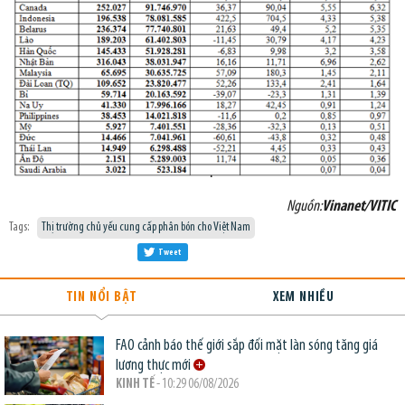
Nguồn:
Vinanet/VITIC
Tags:
Thị trường chủ yếu cung cấp phân bón cho Việt Nam
Tweet
TIN NỔI BẬT
XEM NHIỀU
FAO cảnh báo thế giới sắp đối mặt làn sóng tăng giá
lương thực mới
KINH TẾ
- 10:29 06/08/2026