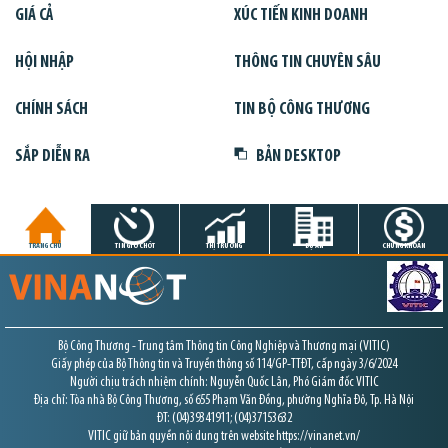
GIÁ CẢ
XÚC TIẾN KINH DOANH
HỘI NHẬP
THÔNG TIN CHUYÊN SÂU
CHÍNH SÁCH
TIN BỘ CÔNG THƯƠNG
SẮP DIỄN RA
BẢN DESKTOP
TRANG CHỦ
TIN GIỜ CHÓT
THỊ TRƯỜNG
DỰ ÁN
CHỨNG KHOÁN
Bộ Công Thương - Trung tâm Thông tin Công Nghiệp và Thương mại (VITIC)
Giấy phép của Bộ Thông tin và Truyền thông số 114/GP-TTĐT, cấp ngày 3/6/2024
Người chịu trách nhiệm chính: Nguyễn Quốc Lân, Phó Giám đốc VITIC
Địa chỉ: Tòa nhà Bộ Công Thương, số 655 Phạm Văn Đồng, phường Nghĩa Đô, Tp. Hà Nội
ĐT: (04)39341911; (04)37153632
VITIC giữ bản quyền nội dung trên website https://vinanet.vn/