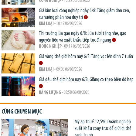
CÔNG NGHIỆP
- 10:59 06/08/2026
Giá kim loại công nghiệp ngày 6/8: Tăng giảm đan xen,
xu hướng phân hóa duy trì
KIM LOẠI
- 10:47 06/08/2026
Thị trường lúa gạo ngày 6/8: Lúa tươi tăng nhẹ, gạo
nguyên liệu và xuất khẩu tiếp tục đi ngang
NÔNG NGHIỆP
- 09:14 06/08/2026
Giá vàng thế giới hôm nay 6/8: Tăng vọt lên đỉnh 7 tuần
KIM LOẠI
- 09:06 06/08/2026
Giá dầu thế giới hôm nay 6/8: Giằng co theo biên độ hẹp
NĂNG LƯỢNG
- 08:58 06/08/2026
CÙNG CHUYÊN MỤC
Mỹ áp thuế 12,5%: Doanh nghiệp
xuất khẩu xoay trục để giữ lợi thế
cạnh tranh