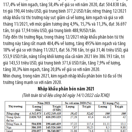
117,4% về kim ngạch, tăng 58,4% về giá so với năm 2020, đạt 504.838 tấn,
trị giá 190,44 triệu USD, giá trung bình 377,2 USD/tấn; riêng tháng 12/2021
nhập khẩu từ thị trường này sụt giảm cả về lượng, kim ngạch và giá so với
tháng 11/2021, với mức giảm tương ứng 4,9%, 15,7% và 11,3%, đạt 36.697
tấn, trị giá 17,94 triệu USD, giá trung bình 488,9USD/tấn.
Tiếp đến thị trường Nga, trong tháng 12/2021 nhập khẩu phân bón từ thị
trường này tăng rất mạnh 404,4% về lượng, tăng 495% kim ngạch và tăng
18% về giá so với tháng 11/2021, đạt 56.798 tấn, trị giá 31,46 triệu USD, giá
553,9 USD/tấn, nâng tổng khối lượng của cả năm 2021 lên 386.193 tấn, trị
giá 143,53 triệu USD, giá trung bình 371,6 USD/tấn, tăng 7,9% về lượng,
tăng 30,3% kim ngạch, tăng 20,8% về giá so với năm 2020.
Nhìn chung, trong năm 2021, kim ngạch nhập khẩu phân bón từ đa số thị
trường tăng mạnh so với năm 2020.
Nhập khẩu phân bón năm 2021
(Tính toán từ số liệu công bố ngày 14/1/2022 của TCHQ)