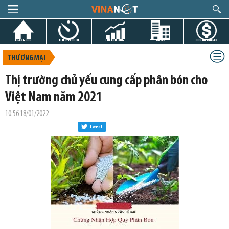
TRANG CHỦ
TIN GIỜ CHÓT
THỊ TRƯỜNG
DỰ ÁN
CHỨNG KHOÁN
THƯƠNG MẠI
Thị trường chủ yếu cung cấp phân bón cho
Việt Nam năm 2021
10:56 18/01/2022
Tweet