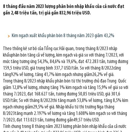
8 tháng đầu năm 2023 lượng phân bón nhập khẩu của cả nước đạt
gần 2,48 triệu tấn, trị giá gần 832,96 triệu USD.
Kim ngạch xuất khẩu phân bón 8 tháng năm 2023 giảm 43,2%
Theo thống kê sơ bộ của Tổng cục Hải quan, trong tháng 8/2023 nhập
khẩuphân bón tăng cả về lượng, kim ngạch và giá so với tháng 7/2023, với
mức tăng tương ứng 54,3%, 84,6% và 19,6%, đạt 472.283 tấn, tương đương
159,5 triệu USD, giá trung bình 337,7 USD/tấn. So với tháng 8/2022cũng
tăng92% về lượng, tăng 41,7% kim ngạch nhưng giảm26,2% về giá.
Trong tháng 8/2023 nhập khẩu phân bón từ thị trường chủ đạo Trung Quốc
giảm 12,8% về lượng, nhưng tăng 1% kim ngạch và tăng 15,9% về giá so với
tháng 7/2023, đạt 168.627 tấn, tương đương 50,85 triệu USD, giá 301,6
USD/tấn; So với tháng 8/2022thì tăng mạnh 53,8% về lượng, tăng 8,5% kim
ngạch nhưng giảm29,5% về giá. Nhập khẩu từ thị trường Nga tháng
8/2023tăng mạnh 2.197% về lượng và tăng 1.608% kim ngạch so với tháng
7/2023, đạt 113.023 tấn, tương đương gần49,57 triệu USD.
Tính chung trong 8 tháng năm 2023 lượng phân bón nhập khẩu của cả nước