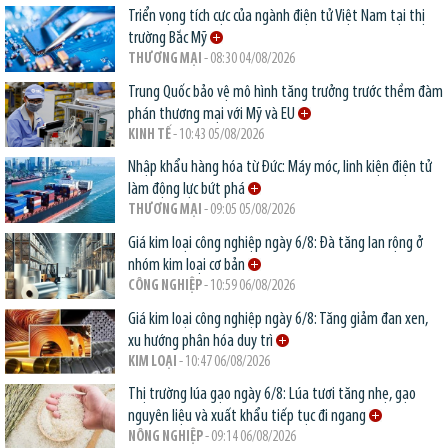
Triển vọng tích cực của ngành điện tử Việt Nam tại thị
trường Bắc Mỹ
THƯƠNG MẠI
- 08:30 04/08/2026
Trung Quốc bảo vệ mô hình tăng trưởng trước thềm đàm
phán thương mại với Mỹ và EU
KINH TẾ
- 10:43 05/08/2026
Nhập khẩu hàng hóa từ Đức: Máy móc, linh kiện điện tử
làm động lực bứt phá
THƯƠNG MẠI
- 09:05 05/08/2026
Giá kim loại công nghiệp ngày 6/8: Đà tăng lan rộng ở
nhóm kim loại cơ bản
CÔNG NGHIỆP
- 10:59 06/08/2026
Giá kim loại công nghiệp ngày 6/8: Tăng giảm đan xen,
xu hướng phân hóa duy trì
KIM LOẠI
- 10:47 06/08/2026
Thị trường lúa gạo ngày 6/8: Lúa tươi tăng nhẹ, gạo
nguyên liệu và xuất khẩu tiếp tục đi ngang
NÔNG NGHIỆP
- 09:14 06/08/2026