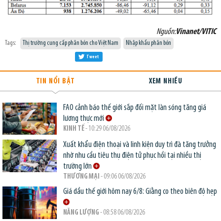
Nguồn:
Vinanet/VITIC
Tags:
Thị trường cung cấp phân bón cho Việt Nam
Nhập khẩu phân bón
Tweet
TIN NỔI BẬT
XEM NHIỀU
FAO cảnh báo thế giới sắp đối mặt làn sóng tăng giá
lương thực mới
KINH TẾ
- 10:29 06/08/2026
Xuất khẩu điện thoại và linh kiện duy trì đà tăng trưởng
nhờ nhu cầu tiêu thụ điện tử phục hồi tại nhiều thị
trường lớn
THƯƠNG MẠI
- 09:06 06/08/2026
Giá dầu thế giới hôm nay 6/8: Giằng co theo biên độ hẹp
NĂNG LƯỢNG
- 08:58 06/08/2026