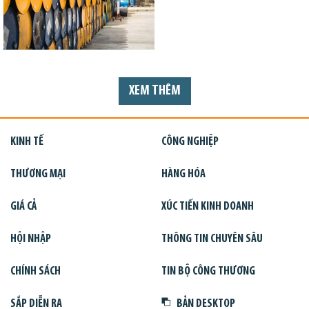
XEM THÊM
KINH TẾ
CÔNG NGHIỆP
THƯƠNG MẠI
HÀNG HÓA
GIÁ CẢ
XÚC TIẾN KINH DOANH
HỘI NHẬP
THÔNG TIN CHUYÊN SÂU
CHÍNH SÁCH
TIN BỘ CÔNG THƯƠNG
SẮP DIỄN RA
BẢN DESKTOP