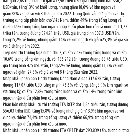
đạt gần 2,48 triệu tấn, trị gần 832,96 triệu USD, giá trung bình đạt 336,2
USD/tấn, tăng13% về khối lượng, nhưng giảm18,6% về kim ngach và
giảm28% về giá so với 8 tháng năm 2022. Trung Quốc vẫn đứng đầu về thị
trường cung cấp phân bón cho Việt Nam, chiếm 49% trong tổng lượng và
chiếm 45% trong tổng kim ngạch nhập khẩu phân bón của cả nước, đạt 1,22
triệu tấn, tương đương 374,71 triệu USD, giá trung bình 307,8 USD/tấn,
tăng15,2% về lượng, nhưng giảm 14% về kim ngạch và giảm25,3% về giá so
với 8 tháng năm 2022.
Tiếp đến thị trường Nga đứng thứ 2, chiếm 7,5% trong tổng lượng và chiếm
10,6% trong tổng kim ngạch, với 186.212 tấn, tương đương 88,46 triệu USD,
giá trung bình 475 USD/tấn, tăng22% về lượng, nhưng giảm11,2% về kim
ngạch và giảm 27,3% về giá so với 8 tháng đầu năm 2022.
Nhập khẩu phân bón từ thị trường Đông Nam Á đạt 317.628 tấn, tương
đương 117,07 triệu USD, tăng mạnh 76,6% về lượng, tăng3,9% kim ngạch so
với cùng kỳ, chiếm 12,8% trong tổng lượng và chiếm 14% trong tổng kim
ngạch nhập khẩu phân bón của cả nước.
Phân bón nhập khẩu từ thị trường FTA RCEP đạt 1,84 triệu tấn, tương đương
556,03 triệu USD, tăng15,8% về lượng nhưng giảm13,9% kim ngạch so với
cùng kỳ, chiếm 74,4% trong tổng lượng và chiếm 66,9% trong tổng kim
ngạch nhập khẩu phân bón của cả nước.
Nhập khẩu phân bón từ thị trường FTA CPTTP đạt 293.839 tấn, tương đương