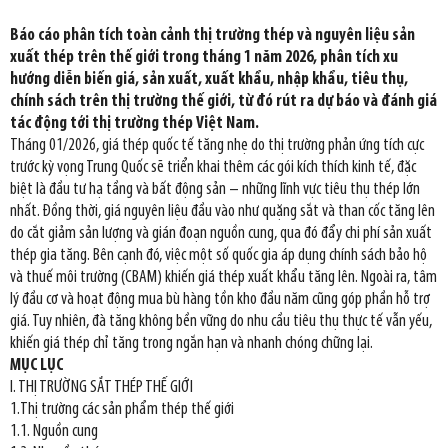
Báo cáo phân tích toàn cảnh thị trường thép và nguyên liệu sản
xuất thép trên thế giới trong tháng 1 năm 2026, phân tích xu
hướng diễn biến giá, sản xuất, xuất khẩu, nhập khẩu, tiêu thụ,
chính sách trên thị trường thế giới, từ đó rút ra dự báo và đánh giá
tác động tới thị trường thép Việt Nam.
Tháng 01/2026, giá thép quốc tế tăng nhẹ do thị trường phản ứng tích cực
trước kỳ vọng Trung Quốc sẽ triển khai thêm các gói kích thích kinh tế, đặc
biệt là đầu tư hạ tầng và bất động sản – những lĩnh vực tiêu thụ thép lớn
nhất. Đồng thời, giá nguyên liệu đầu vào như quặng sắt và than cốc tăng lên
do cắt giảm sản lượng và gián đoạn nguồn cung, qua đó đẩy chi phí sản xuất
thép gia tăng. Bên cạnh đó, việc một số quốc gia áp dụng chính sách bảo hộ
và thuế môi trường (CBAM) khiến giá thép xuất khẩu tăng lên. Ngoài ra, tâm
lý đầu cơ và hoạt động mua bù hàng tồn kho đầu năm cũng góp phần hỗ trợ
giá. Tuy nhiên, đà tăng không bền vững do nhu cầu tiêu thụ thực tế vẫn yếu,
khiến giá thép chỉ tăng trong ngắn hạn và nhanh chóng chững lại.
MỤC LỤC
I. THỊ TRƯỜNG SẮT THÉP THẾ GIỚI
1.Thị trường các sản phẩm thép thế giới
1.1. Nguồn cung