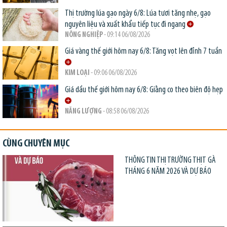
Thị trường lúa gạo ngày 6/8: Lúa tươi tăng nhẹ, gạo
nguyên liệu và xuất khẩu tiếp tục đi ngang
NÔNG NGHIỆP
- 09:14 06/08/2026
Giá vàng thế giới hôm nay 6/8: Tăng vọt lên đỉnh 7 tuần
KIM LOẠI
- 09:06 06/08/2026
Giá dầu thế giới hôm nay 6/8: Giằng co theo biên độ hẹp
NĂNG LƯỢNG
- 08:58 06/08/2026
CÙNG CHUYÊN MỤC
THÔNG TIN THỊ TRƯỜNG THỊT GÀ
THÁNG 6 NĂM 2026 VÀ DỰ BÁO