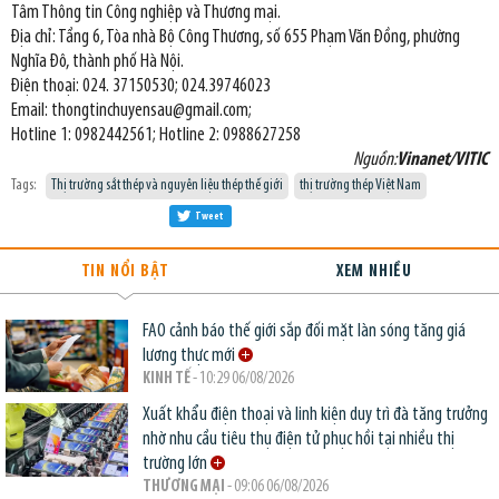
Tâm Thông tin Công nghiệp và Thương mại.
Địa chỉ: Tầng 6, Tòa nhà Bộ Công Thương, số 655 Phạm Văn Đồng, phường
Nghĩa Đô, thành phố Hà Nội.
Điện thoại: 024. 37150530; 024.39746023
Email: thongtinchuyensau@gmail.com;
Hotline 1: 0982442561; Hotline 2: 0988627258
Nguồn:
Vinanet/VITIC
Tags:
Thị trường sắt thép và nguyên liệu thép thế giới
thị trường thép Việt Nam
Tweet
TIN NỔI BẬT
XEM NHIỀU
FAO cảnh báo thế giới sắp đối mặt làn sóng tăng giá
lương thực mới
KINH TẾ
- 10:29 06/08/2026
Xuất khẩu điện thoại và linh kiện duy trì đà tăng trưởng
nhờ nhu cầu tiêu thụ điện tử phục hồi tại nhiều thị
trường lớn
THƯƠNG MẠI
- 09:06 06/08/2026