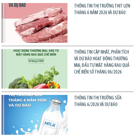
THÔNG TIN THỊ TRƯỜNG THỊT LỢN
THÁNG 6 NĂM 2026 VÀ DỰ BÁO
THÔNG TIN CẬP NHẬT, PHÂN TÍCH
VÀ DỰ BÁO HOẠT ĐỘNG THƯƠNG
MẠI, ĐẦU TƯ MẶT HÀNG RAU QUẢ
CHẾ BIẾN SỐ THÁNG 06/2026
THÔNG TIN THỊ TRƯỜNG SỮA
THÁNG 6/2026 VÀ DỰ BÁO