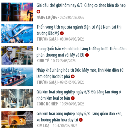
Giá dầu thế giới hôm nay 6/8: Giằng co theo biên độ hẹp
NĂNG LƯỢNG
- 08:58 06/08/2026
Triển vọng tích cực của ngành điện tử Việt Nam tại thị
trường Bắc Mỹ
THƯƠNG MẠI
- 08:30 04/08/2026
Trung Quốc bảo vệ mô hình tăng trưởng trước thềm đàm
phán thương mại với Mỹ và EU
KINH TẾ
- 10:43 05/08/2026
Nhập khẩu hàng hóa từ Đức: Máy móc, linh kiện điện tử
làm động lực bứt phá
THƯƠNG MẠI
- 09:05 05/08/2026
Giá kim loại công nghiệp ngày 6/8: Đà tăng lan rộng ở
nhóm kim loại cơ bản
CÔNG NGHIỆP
- 10:59 06/08/2026
Giá kim loại công nghiệp ngày 6/8: Tăng giảm đan xen,
xu hướng phân hóa duy trì
KIM LOẠI
- 10:47 06/08/2026