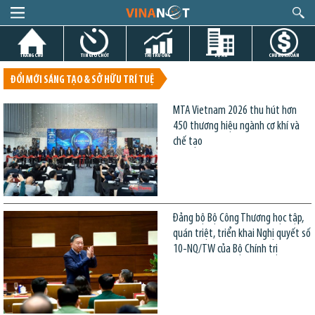
TRANG CHỦ
TIN GIỜ CHÓT
THỊ TRƯỜNG
DỰ ÁN
CHỨNG KHOÁN
ĐỔI MỚI SÁNG TẠO & SỞ HỮU TRÍ TUỆ
MTA Vietnam 2026 thu hút hơn
450 thương hiệu ngành cơ khí và
chế tạo
Đảng bộ Bộ Công Thương học tập,
quán triệt, triển khai Nghị quyết số
10-NQ/TW của Bộ Chính trị