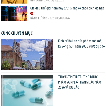
KIM LOẠI
- 09:06 06/08/2026
Giá dầu thế giới hôm nay 6/8: Giằng co theo biên độ hẹp
NĂNG LƯỢNG
- 08:58 06/08/2026
CÙNG CHUYÊN MỤC
Kinh tế Ba Lan bứt phá mạnh mẽ,
kỳ vọng GDP năm 2026 vượt dự báo
THÔNG TIN THỊ TRƯỜNG DƯỢC
PHẨM VÀ NPL 6 THÁNG ĐẦU NĂM
2026 VÀ DỰ BÁO