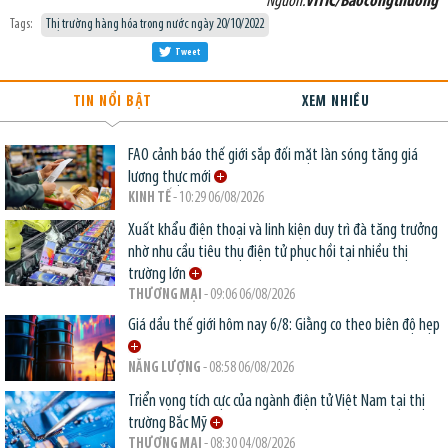
Nguồn:
VITIC/Baocongthuong
Tags:
Thị trường hàng hóa trong nước ngày 20/10/2022
Tweet
TIN NỔI BẬT
XEM NHIỀU
FAO cảnh báo thế giới sắp đối mặt làn sóng tăng giá
lương thực mới
KINH TẾ
- 10:29 06/08/2026
Xuất khẩu điện thoại và linh kiện duy trì đà tăng trưởng
nhờ nhu cầu tiêu thụ điện tử phục hồi tại nhiều thị
trường lớn
THƯƠNG MẠI
- 09:06 06/08/2026
Giá dầu thế giới hôm nay 6/8: Giằng co theo biên độ hẹp
NĂNG LƯỢNG
- 08:58 06/08/2026
Triển vọng tích cực của ngành điện tử Việt Nam tại thị
trường Bắc Mỹ
THƯƠNG MẠI
- 08:30 04/08/2026