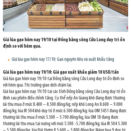
Giá lúa gạo hôm nay 19/10 tại Đồng bằng sông Cửu Long duy trì ổn
định so với hôm qua.
Giá lúa gạo hôm nay 17/10: Gạo nguyên liệu và xuất khẩu tăng
Giá lúa gạo hôm nay 19/10: Giá gạo xuất khẩu giảm 10 USD/tấn
Giá lúa gạo hôm nay 19/10 tại Đồng bằng sông Cửu Long duy trì ổn định so
với hôm qua. Thị trường giao dịch chậm lại.
Giá lúa gạo hôm nay 19/10 tại các tỉnh Đồng bằng sông Cửu Long duy trì ổn
định sau phiên điều chỉnh tăng. Cụ thể nếp An Giang khô đang được thương
lái thu mua ở mức 8.400 – 8.500 đồng/kg; nếp khô Long An 8.600 – 9.000
đồng/kg; lúa IR 504 khô duy trì ở mức 6.500 đồng/kg; lúa OM 5451 đang được
thương lái thu mua ở mức 5.500 – 5.700 đồng/kg, lúa OM 18 đang được
thương lái thu mua tại ruộng với mức 5.500 -5.700 đồng/kg; lúa IR 504 5.300
– 5.500 đồng/kg, lúa Đài thơm 8 5.600 – 5.800 đồng/kg; Nàng hoa 9 duy trì