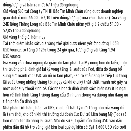
đồng/lượng và bán ra mức 67 triệu đồng/lượng.
Giá vàng SJC tại Công ty TNHH Bảo Tín Minh Châu cũng được doanh nghiệp
giao dịch ở mức 66,00 - 67,10 triệu đồng/lượng (mua vào - bán ra). Giá vàng
24K Rồng Thăng Long của Bảo Tín Minh Châu niêm yết giá 2 chiều 51,90 -
52,85 triệu đồng/lượng.
Giá vàng thế giới hôm nay
Tại thời điểm khảo sát, giá vàng thế giới được niêm yết ở ngưỡng 1.653
USD/ounce, có tăng 0.12% trong 24 giờ qua, tương ứng với tăng 1.94
USD/ounce
Giá vàng vẫn chưa ngừng đà giảm do lạm phát tại Mỹ nóng hơn dự kiến, buộc
thị trường phải định giá lại kỳ vọng tăng lãi suất của Fed, điều đó đang bổ
sung sức mạnh cho USD. Với rủi ro lạm phát, Fed có khả năng sẽ tiếp tục tăng
lãi suất trong những tháng tới, ngay cả khi chu kỳ thắt chặt mạnh mẽ gây ra
một cuộc suy thoái kinh tế. Các nhà hoạch định chính sách hiện nay ít lo ngại
hơn về tình hình tăng trưởng đang xấu đi nhanh chóng và dường như đang ưu
tiên phần ổn định giá.
Nhà phân tích hàng hóa tại UBS, cho biết bất kỳ mức tăng nào của vàng chỉ
là tạm thời, cho đến khi thị trường dự đoán Cục Dự trữ Liên bang Mỹ (Fed) sẽ
làm chậm tốc độ nâng lãi suất. Mặc dù sự sụt giảm của đồng USD vào đầu
phiên đầu đã hỗ trợ vàng, giá kim loại quý dự kiến sẽ đạt 1.600 USD vào cuối