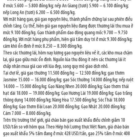
ở mức 5.600 – 5.800 đồng/kg; nếp An Giang (tươi) 5.900 – 6.100 đồng/kg;
nếp Long An (tươi) 6.200 – 6.500 đồng/kg.
Với mặt hàng gạo, giá gạo nguyên liệu, thành phẩm chững lại sau phiên điều
chỉnh tăng. Cụ thể, hiện giá gạo nguyên liệu đang được thương lái thu mua ở
mức 9.100 đồng/kg. Gạo thành phẩm dao động quang mốc 9.700 – 9.750
đồng/kg. Với mặt hàng phụ phẩm, hiện giá tấm duy trì ở mức 9.300 đồng/kg;
cám khô ổn định ở mức 8.250 – 8.300 đồng/kg.
Theo các thương lái, hôm nay lượng gạo nguyên liệu về ít, các kho mua chậm
lại, giá gạo giữu mức ổn định. Nguồn lúa thu đông ít nên các thương lái ít
chấp nhận mua giá cao với lúa đẹp, song quy mô giao dịch nhỏ.
Tại chợ lẻ, giá gạo thường 11.500 đồng/kg – 12.500 đồng/kg; gạo thơm
Jasmine 15.000 – 16.000 đồng/kg; gạo Sóc thường 14.000 đồng/kg; nếp ruột
14.000 – 15.000 đồng/kg; Gạo Nàng Nhen 20.000 đồng/kg; Gạo thơm thái
hạt dài 18.000 – 19.000 đồng/kg; Gạo Hương Lài 19.000 đồng/kg; Gạo trắng
thông dụng 14.000 đồng/kg; Nàng Hoa 17.500 đồng/kg; Sóc Thái 18.000
đồng/kg; Gạo thơm Đài Loan 20.000 đồng/kg; Gạo Nhật 20.000 đồng/kg;
Cám 7.000 – 8.000 đồng/kg.
Trên thị trường thế giới, giá chào bán gạo xuất khẩu điều chỉnh giảm 10
USD/tấn so với hôm qua. Theo Hiệp hội Lương thực Việt Nam, giá chào bán
gạo xuất khẩu 5% tấm đang ở mức 428 USD/tấn, gạo 25% tấm ở mức 408