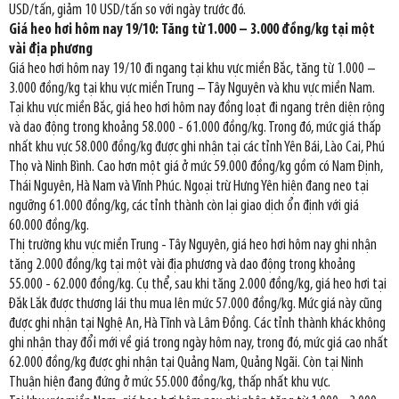
USD/tấn, giảm 10 USD/tấn so với ngày trước đó.
Giá heo hơi hôm nay 19/10: Tăng từ 1.000 – 3.000 đồng/kg tại một
vài địa phương
Giá heo hơi hôm nay 19/10 đi ngang tại khu vực miền Bắc, tăng từ 1.000 –
3.000 đồng/kg tại khu vực miền Trung – Tây Nguyên và khu vực miền Nam.
Tại khu vực miền Bắc, giá heo hơi hôm nay đồng loạt đi ngang trên diện rộng
và dao động trong khoảng 58.000 - 61.000 đồng/kg. Trong đó, mức giá thấp
nhất khu vực 58.000 đồng/kg được ghi nhận tại các tỉnh Yên Bái, Lào Cai, Phú
Thọ và Ninh Bình. Cao hơn một giá ở mức 59.000 đồng/kg gồm có Nam Định,
Thái Nguyên, Hà Nam và Vĩnh Phúc. Ngoại trừ Hưng Yên hiện đang neo tại
ngưỡng 61.000 đồng/kg, các tỉnh thành còn lại giao dịch ổn định với giá
60.000 đồng/kg.
Thị trường khu vực miền Trung - Tây Nguyên, giá heo hơi hôm nay ghi nhận
tăng 2.000 đồng/kg tại một vài địa phương và dao động trong khoảng
55.000 - 62.000 đồng/kg. Cụ thể, sau khi tăng 2.000 đồng/kg, giá heo hơi tại
Đắk Lắk được thương lái thu mua lên mức 57.000 đồng/kg. Mức giá này cũng
được ghi nhận tại Nghệ An, Hà Tĩnh và Lâm Đồng. Các tỉnh thành khác không
ghi nhận thay đổi mới về giá trong ngày hôm nay, trong đó, mức giá cao nhất
62.000 đồng/kg được ghi nhận tại Quảng Nam, Quảng Ngãi. Còn tại Ninh
Thuận hiện đang đứng ở mức 55.000 đồng/kg, thấp nhất khu vực.