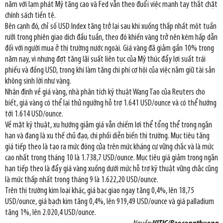
năm với lạm phát Mỹ tăng cao và Fed vẫn theo đuổi việc mạnh tay thắt chặt
chính sách tiền tệ.
Bên cạnh đó, chỉ số USD Index tăng trở lại sau khi xuống thấp nhất một tuần
rưỡi trong phiên giao dịch đầu tuần, theo đó khiến vàng trở nên kém hấp dẫn
đối với người mua ở thị trường nước ngoài. Giá vàng đã giảm gần 10% trong
năm nay, vì nhưng đợt tăng lãi suất liên tục của Mỹ thúc đẩy lợi suất trái
phiếu và đồng USD, trong khi làm tăng chi phí cơ hội của việc nắm giữ tài sản
không sinh lời như vàng.
Nhận định về giá vàng, nhà phân tích kỹ thuật Wang Tao của Reuters cho
biết, giá vàng có thể lại thử ngưỡng hỗ trợ 1.641 USD/ounce và có thể hướng
tới 1.614 USD/ounce.
Về mặt kỹ thuật, xu hướng giảm giá vẫn chiếm lợi thể tổng thể trong ngắn
hạn và đang là xu thế chủ đạo, chi phối diễn biến thị trường. Mục tiêu tăng
giá tiếp theo là tạo ra mức đóng cửa trên mức kháng cự vững chắc và là mức
cao nhất trong tháng 10 là 1.738,7 USD/ounce. Mục tiêu giá giảm trong ngắn
hạn tiếp theo là đẩy giá vàng xuống dưới mức hỗ trợ kỹ thuật vững chắc cũng
là mức thấp nhất trong tháng 9 là 1.622,20 USD/ounce.
Trên thị trường kim loại khác, giá bạc giao ngay tăng 0,4%, lên 18,75
USD/ounce, giá bạch kim tăng 0,4%, lên 919,49 USD/ounce và giá palladium
tăng 1%, lên 2.020,4 USD/ounce.