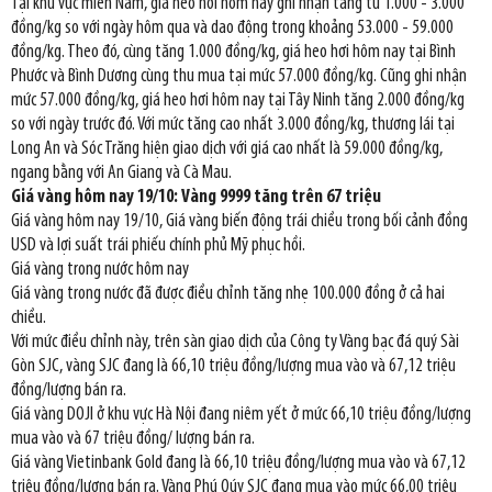
Tại khu vực miền Nam, giá heo hơi hôm nay ghi nhận tăng từ 1.000 - 3.000
đồng/kg so với ngày hôm qua và dao động trong khoảng 53.000 - 59.000
đồng/kg. Theo đó, cùng tăng 1.000 đồng/kg, giá heo hơi hôm nay tại Bình
Phước và Bình Dương cùng thu mua tại mức 57.000 đồng/kg. Cũng ghi nhận
mức 57.000 đồng/kg, giá heo hơi hôm nay tại Tây Ninh tăng 2.000 đồng/kg
so với ngày trước đó. Với mức tăng cao nhất 3.000 đồng/kg, thương lái tại
Long An và Sóc Trăng hiện giao dịch với giá cao nhất là 59.000 đồng/kg,
ngang bằng với An Giang và Cà Mau.
Giá vàng hôm nay 19/10: Vàng 9999 tăng trên 67 triệu
Giá vàng hôm nay 19/10, Giá vàng biến động trái chiều trong bối cảnh đồng
USD và lợi suất trái phiếu chính phủ Mỹ phục hồi.
Giá vàng trong nước hôm nay
Giá vàng trong nước đã được điều chỉnh tăng nhẹ 100.000 đồng ở cả hai
chiều.
Với mức điều chỉnh này, trên sàn giao dịch của Công ty Vàng bạc đá quý Sài
Gòn SJC, vàng SJC đang là 66,10 triệu đồng/lượng mua vào và 67,12 triệu
đồng/lượng bán ra.
Giá vàng DOJI ở khu vực Hà Nội đang niêm yết ở mức 66,10 triệu đồng/lượng
mua vào và 67 triệu đồng/ lượng bán ra.
Giá vàng Vietinbank Gold đang là 66,10 triệu đồng/lượng mua vào và 67,12
triệu đồng/lượng bán ra. Vàng Phú Qúy SJC đang mua vào mức 66,00 triệu