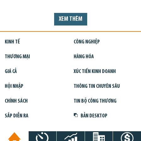
XEM THÊM
KINH TẾ
CÔNG NGHIỆP
THƯƠNG MẠI
HÀNG HÓA
GIÁ CẢ
XÚC TIẾN KINH DOANH
HỘI NHẬP
THÔNG TIN CHUYÊN SÂU
CHÍNH SÁCH
TIN BỘ CÔNG THƯƠNG
SẮP DIỄN RA
BẢN DESKTOP