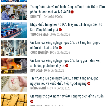
Trung Quốc bảo vệ mô hình tăng trưởng trước thềm đàm
phán thương mại với Mỹ và EU
KINH TẾ
- 10:43 05/08/2026
Nhập khẩu hàng hóa từ Đức: Máy móc, linh kiện điện tử
làm động lực bứt phá
THƯƠNG MẠI
- 09:05 05/08/2026
Giá kim loại công nghiệp ngày 6/8: Đà tăng lan rộng ở
nhóm kim loại cơ bản
CÔNG NGHIỆP
- 10:59 06/08/2026
Giá kim loại công nghiệp ngày 6/8: Tăng giảm đan xen,
xu hướng phân hóa duy trì
KIM LOẠI
- 10:47 06/08/2026
Thị trường lúa gạo ngày 6/8: Lúa tươi tăng nhẹ, gạo
nguyên liệu và xuất khẩu tiếp tục đi ngang
NÔNG NGHIỆP
- 09:14 06/08/2026
Giá vàng thế giới hôm nay 6/8: Tăng vọt lên đỉnh 7 tuần