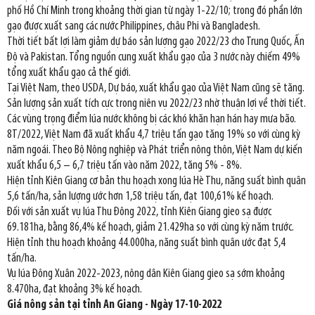
phố Hồ Chí Minh trong khoảng thời gian từ ngày 1-22/10; trong đó phần lớn
gạo được xuất sang các nước Philippines, châu Phi và Bangladesh.
Thời tiết bất lợi làm giảm dự báo sản lượng gạo 2022/23 cho Trung Quốc, Ấn
Độ và Pakistan. Tổng nguồn cung xuất khẩu gạo của 3 nước này chiếm 49%
tổng xuất khẩu gạo cả thế giới.
Tại Việt Nam, theo USDA, Dự báo, xuất khẩu gạo của Việt Nam cũng sẽ tăng.
Sản lượng sản xuất tích cực trong niên vụ 2022/23 nhờ thuận lợi về thời tiết.
Các vùng trọng điểm lúa nước không bị các khó khăn hạn hán hay mưa bão.
8T/2022, Việt Nam đã xuất khẩu 4,7 triệu tấn gạo tăng 19% so với cùng kỳ
năm ngoái. Theo Bộ Nông nghiệp và Phát triển nông thôn, Việt Nam dự kiến
xuất khẩu 6,5 – 6,7 triệu tấn vào năm 2022, tăng 5% - 8%.
Hiện tỉnh Kiên Giang cơ bản thu hoạch xong lúa Hè Thu, năng suất bình quân
5,6 tấn/ha, sản lượng ước hơn 1,58 triệu tấn, đạt 100,61% kế hoạch.
Đối với sản xuất vụ lúa Thu Đông 2022, tỉnh Kiên Giang gieo sạ được
69.181ha, bằng 86,4% kế hoạch, giảm 21.429ha so với cùng kỳ năm trước.
Hiện tỉnh thu hoạch khoảng 44.000ha, năng suất bình quân ước đạt 5,4
tấn/ha.
Vụ lúa Đông Xuân 2022-2023, nông dân Kiên Giang gieo sạ sớm khoảng
8.470ha, đạt khoảng 3% kế hoạch.
Giá nông sản tại tỉnh An Giang - Ngày 17-10-2022