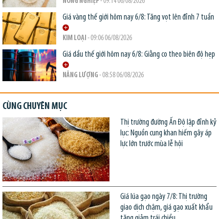
NÔNG NGHIỆP
- 09:14 06/08/2026
Giá vàng thế giới hôm nay 6/8: Tăng vọt lên đỉnh 7 tuần
KIM LOẠI
- 09:06 06/08/2026
Giá dầu thế giới hôm nay 6/8: Giằng co theo biên độ hẹp
NĂNG LƯỢNG
- 08:58 06/08/2026
CÙNG CHUYÊN MỤC
Thị trường đường Ấn Độ lập đỉnh kỷ
lục: Nguồn cung khan hiếm gây áp
lực lớn trước mùa lễ hội
Giá lúa gạo ngày 7/8: Thị trường
giao dịch chậm, giá gạo xuất khẩu
tăng giảm trái chiều