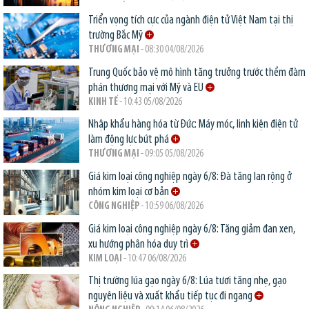
Triển vọng tích cực của ngành điện tử Việt Nam tại thị
trường Bắc Mỹ
THƯƠNG MẠI
- 08:30 04/08/2026
Trung Quốc bảo vệ mô hình tăng trưởng trước thềm đàm
phán thương mại với Mỹ và EU
KINH TẾ
- 10:43 05/08/2026
Nhập khẩu hàng hóa từ Đức: Máy móc, linh kiện điện tử
làm động lực bứt phá
THƯƠNG MẠI
- 09:05 05/08/2026
Giá kim loại công nghiệp ngày 6/8: Đà tăng lan rộng ở
nhóm kim loại cơ bản
CÔNG NGHIỆP
- 10:59 06/08/2026
Giá kim loại công nghiệp ngày 6/8: Tăng giảm đan xen,
xu hướng phân hóa duy trì
KIM LOẠI
- 10:47 06/08/2026
Thị trường lúa gạo ngày 6/8: Lúa tươi tăng nhẹ, gạo
nguyên liệu và xuất khẩu tiếp tục đi ngang