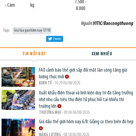
7.500 -
- Cám
kg
8.000
Nguồn:
VITIC/Baocongthuong
Tags:
Giá lúa gạo hôm nay 17/10
Tweet
TIN NỔI BẬT
XEM NHIỀU
FAO cảnh báo thế giới sắp đối mặt làn sóng tăng giá
lương thực mới
KINH TẾ
- 10:29 06/08/2026
Xuất khẩu điện thoại và linh kiện duy trì đà tăng trưởng
nhờ nhu cầu tiêu thụ điện tử phục hồi tại nhiều thị
trường lớn
THƯƠNG MẠI
- 09:06 06/08/2026
Giá dầu thế giới hôm nay 6/8: Giằng co theo biên độ hẹp
NĂNG LƯỢNG
- 08:58 06/08/2026