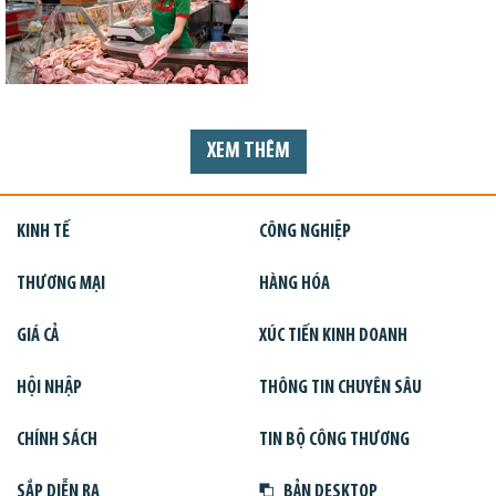
XEM THÊM
KINH TẾ
CÔNG NGHIỆP
THƯƠNG MẠI
HÀNG HÓA
GIÁ CẢ
XÚC TIẾN KINH DOANH
HỘI NHẬP
THÔNG TIN CHUYÊN SÂU
CHÍNH SÁCH
TIN BỘ CÔNG THƯƠNG
SẮP DIỄN RA
BẢN DESKTOP