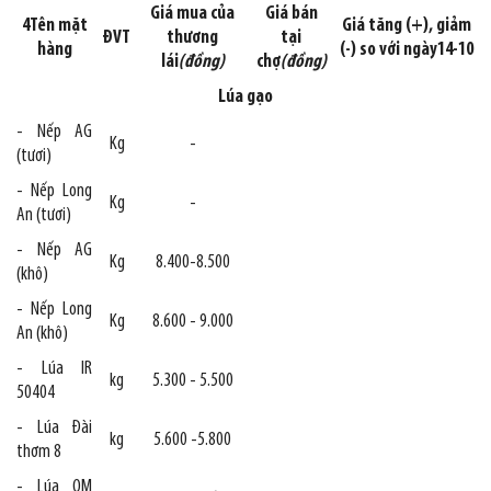
Giá mua của
Giá bán
4Tên mặt
Giá tăng (+), giảm
ĐVT
thương
tại
hàng
(-) so với ngày14-10
lái
(đồng)
chợ
(đồng)
Lúa gạo
- Nếp AG
Kg
-
(tươi)
- Nếp Long
Kg
-
An (tươi)
- Nếp AG
Kg
8.400-8.500
(khô)
- Nếp Long
Kg
8.600 - 9.000
An (khô)
- Lúa IR
kg
5.300 - 5.500
50404
- Lúa Đài
kg
5.600 -5.800
thơm 8
- Lúa OM