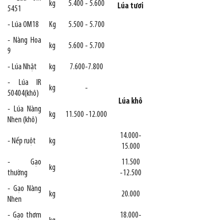
kg
5.400 - 5.600
Lúa tươi
5451
- Lúa OM18
Kg
5.500 - 5.700
- Nàng Hoa
kg
5.600 - 5.700
9
- Lúa Nhật
kg
7.600-7.800
- Lúa IR
kg
-
50404(khô)
Lúa khô
- Lúa Nàng
kg
11.500 -12.000
Nhen (khô)
14.000-
- Nếp ruột
kg
15.000
- Gạo
11.500
kg
thường
-12.500
- Gạo Nàng
kg
20.000
Nhen
- Gạo thơm
18.000-