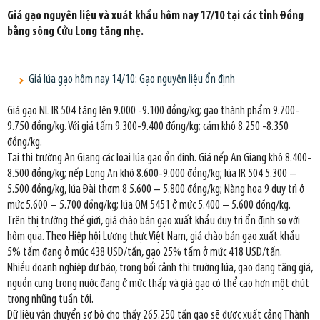
Giá gạo nguyên liệu và xuát khẩu hôm nay 17/10 tại các tỉnh Đồng
bằng sông Cửu Long tăng nhẹ.
Giá lúa gạo hôm nay 14/10: Gạo nguyên liệu ổn định
Giá gạo NL IR 504 tăng lên 9.000 -9.100 đồng/kg; gạo thành phẩm 9.700-
9.750 đồng/kg. Với giá tấm 9.300-9.400 đồng/kg; cám khô 8.250 -8.350
đồng/kg.
Tại thị trường An Giang các loại lúa gạo ổn định. Giá nếp An Giang khô 8.400-
8.500 đồng/kg; nếp Long An khô 8.600-9.000 đồng/kg; lúa IR 504 5.300 –
5.500 đồng/kg, lúa Đài thơm 8 5.600 – 5.800 đồng/kg; Nàng hoa 9 duy trì ở
mức 5.600 – 5.700 đồng/kg; lúa OM 5451 ở mức 5.400 – 5.600 đồng/kg.
Trên thị trường thế giới, giá chào bán gạo xuất khẩu duy trì ổn định so với
hôm qua. Theo Hiệp hội Lương thực Việt Nam, giá chào bán gạo xuất khẩu
5% tấm đang ở mức 438 USD/tấn, gạo 25% tấm ở mức 418 USD/tấn.
Nhiều doanh nghiệp dự báo, trong bối cảnh thị trường lúa, gạo đang tăng giá,
nguồn cung trong nước đang ở mức thấp và giá gạo có thể cao hơn một chút
trong những tuần tới.
Dữ liệu vận chuyển sơ bộ cho thấy 265.250 tấn gạo sẽ được xuất cảng Thành