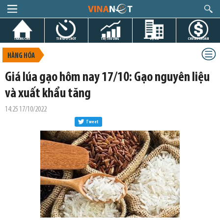
TRANG CHỦ
TIN GIỜ CHÓT
THỊ TRƯỜNG
DỰ ÁN
CHỨNG KHOÁN
HÀNG HÓA
Giá lúa gạo hôm nay 17/10: Gạo nguyên liệu
và xuất khẩu tăng
14:25 17/10/2022
Tweet