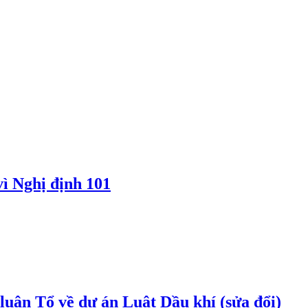
vì Nghị định 101
uận Tổ về dự án Luật Dầu khí (sửa đổi)