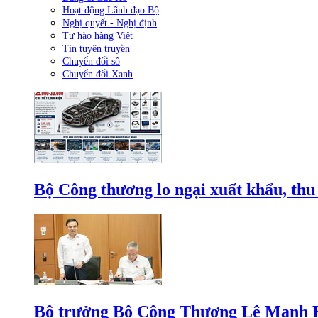
Hoạt động Lãnh đạo Bộ
Nghị quyết - Nghị định
Tự hào hàng Việt
Tin tuyên truyền
Chuyển đổi số
Chuyển đổi Xanh
Bộ Công thương lo ngại xuất khẩu, thu
Bộ trưởng Bộ Công Thương Lê Mạnh Hùn