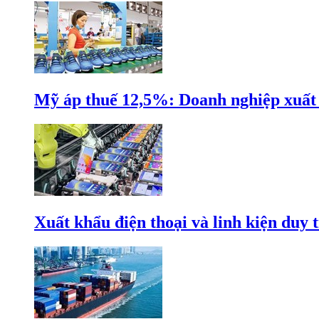
Mỹ áp thuế 12,5%: Doanh nghiệp xuất k
Xuất khẩu điện thoại và linh kiện duy t