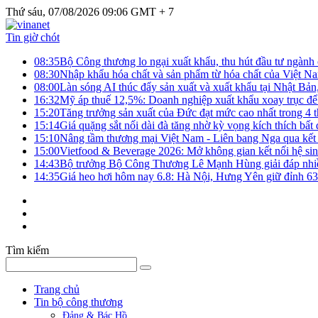
Thứ sáu, 07/08/2026 09:06 GMT + 7
Tin giờ chót
08:35
Bộ Công thương lo ngại xuất khẩu, thu hút đầu tư ngành
08:30
Nhập khẩu hóa chất và sản phẩm từ hóa chất của Việt Nam
08:00
Làn sóng AI thúc đẩy sản xuất và xuất khẩu tại Nhật Bả
16:32
Mỹ áp thuế 12,5%: Doanh nghiệp xuất khẩu xoay trục để g
15:20
Tăng trưởng sản xuất của Đức đạt mức cao nhất trong 4 
15:14
Giá quặng sắt nối dài đà tăng nhờ kỳ vọng kích thích bấ
15:10
Nâng tầm thương mại Việt Nam - Liên bang Nga qua kết 
15:00
Vietfood & Beverage 2026: Mở không gian kết nối hệ si
14:43
Bộ trưởng Bộ Công Thương Lê Mạnh Hùng giải đáp nhiều 
14:35
Giá heo hơi hôm nay 6.8: Hà Nội, Hưng Yên giữ đỉnh 6
Tìm kiếm
Trang chủ
Tin bộ công thương
Đảng & Bác Hồ