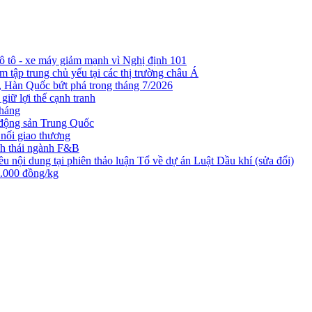
 ô tô - xe máy giảm mạnh vì Nghị định 101
 tập trung chủ yếu tại các thị trường châu Á
n, Hàn Quốc bứt phá trong tháng 7/2026
iữ lợi thế cạnh tranh
tháng
t động sản Trung Quốc
nối giao thương
nh thái ngành F&B
nội dung tại phiên thảo luận Tổ về dự án Luật Dầu khí (sửa đổi)
3.000 đồng/kg