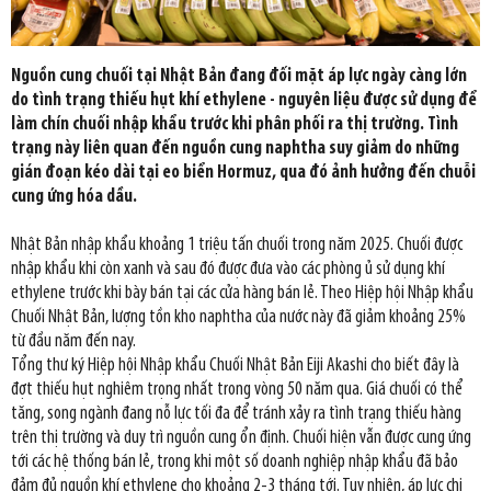
Nguồn cung chuối tại Nhật Bản đang đối mặt áp lực ngày càng lớn
do tình trạng thiếu hụt khí ethylene - nguyên liệu được sử dụng để
làm chín chuối nhập khẩu trước khi phân phối ra thị trường. Tình
trạng này liên quan đến nguồn cung naphtha suy giảm do những
gián đoạn kéo dài tại eo biển Hormuz, qua đó ảnh hưởng đến chuỗi
cung ứng hóa dầu.
Nhật Bản nhập khẩu khoảng 1 triệu tấn chuối trong năm 2025. Chuối được
nhập khẩu khi còn xanh và sau đó được đưa vào các phòng ủ sử dụng khí
ethylene trước khi bày bán tại các cửa hàng bán lẻ. Theo Hiệp hội Nhập khẩu
Chuối Nhật Bản, lượng tồn kho naphtha của nước này đã giảm khoảng 25%
từ đầu năm đến nay.
Tổng thư ký Hiệp hội Nhập khẩu Chuối Nhật Bản Eiji Akashi cho biết đây là
đợt thiếu hụt nghiêm trọng nhất trong vòng 50 năm qua. Giá chuối có thể
tăng, song ngành đang nỗ lực tối đa để tránh xảy ra tình trạng thiếu hàng
trên thị trường và duy trì nguồn cung ổn định. Chuối hiện vẫn được cung ứng
tới các hệ thống bán lẻ, trong khi một số doanh nghiệp nhập khẩu đã bảo
đảm đủ nguồn khí ethylene cho khoảng 2-3 tháng tới. Tuy nhiên, áp lực chi