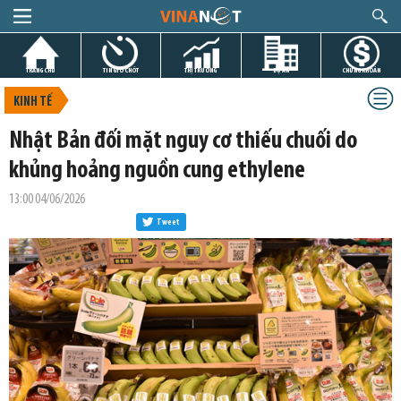
TRANG CHỦ
TIN GIỜ CHÓT
THỊ TRƯỜNG
DỰ ÁN
CHỨNG KHOÁN
KINH TẾ
Nhật Bản đối mặt nguy cơ thiếu chuối do
khủng hoảng nguồn cung ethylene
13:00 04/06/2026
Tweet