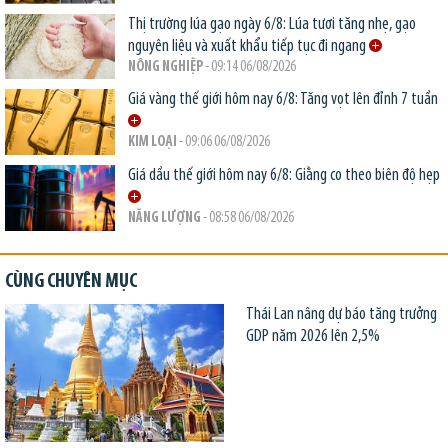
Thị trường lúa gạo ngày 6/8: Lúa tươi tăng nhẹ, gạo
nguyên liệu và xuất khẩu tiếp tục đi ngang
NÔNG NGHIỆP
- 09:14 06/08/2026
Giá vàng thế giới hôm nay 6/8: Tăng vọt lên đỉnh 7 tuần
KIM LOẠI
- 09:06 06/08/2026
Giá dầu thế giới hôm nay 6/8: Giằng co theo biên độ hẹp
NĂNG LƯỢNG
- 08:58 06/08/2026
CÙNG CHUYÊN MỤC
Thái Lan nâng dự báo tăng trưởng
GDP năm 2026 lên 2,5%