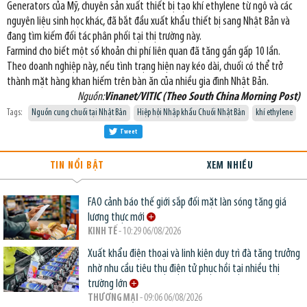
Generators của Mỹ, chuyên sản xuất thiết bị tạo khí ethylene từ ngô và các
nguyên liệu sinh học khác, đã bắt đầu xuất khẩu thiết bị sang Nhật Bản và
đang tìm kiếm đối tác phân phối tại thị trường này.
Farmind cho biết một số khoản chi phí liên quan đã tăng gần gấp 10 lần.
Theo doanh nghiệp này, nếu tình trạng hiện nay kéo dài, chuối có thể trở
thành mặt hàng khan hiếm trên bàn ăn của nhiều gia đình Nhật Bản.
Nguồn:
Vinanet/VITIC (Theo South China Morning Post)
Tags:
Nguồn cung chuối tại Nhật Bản
Hiệp hội Nhập khẩu Chuối Nhật Bản
khí ethylene
Tweet
TIN NỔI BẬT
XEM NHIỀU
FAO cảnh báo thế giới sắp đối mặt làn sóng tăng giá
lương thực mới
KINH TẾ
- 10:29 06/08/2026
Xuất khẩu điện thoại và linh kiện duy trì đà tăng trưởng
nhờ nhu cầu tiêu thụ điện tử phục hồi tại nhiều thị
trường lớn
THƯƠNG MẠI
- 09:06 06/08/2026