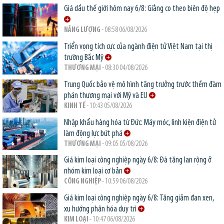
Giá dầu thế giới hôm nay 6/8: Giằng co theo biên độ hẹp
NĂNG LƯỢNG
- 08:58 06/08/2026
Triển vọng tích cực của ngành điện tử Việt Nam tại thị
trường Bắc Mỹ
THƯƠNG MẠI
- 08:30 04/08/2026
Trung Quốc bảo vệ mô hình tăng trưởng trước thềm đàm
phán thương mại với Mỹ và EU
KINH TẾ
- 10:43 05/08/2026
Nhập khẩu hàng hóa từ Đức: Máy móc, linh kiện điện tử
làm động lực bứt phá
THƯƠNG MẠI
- 09:05 05/08/2026
Giá kim loại công nghiệp ngày 6/8: Đà tăng lan rộng ở
nhóm kim loại cơ bản
CÔNG NGHIỆP
- 10:59 06/08/2026
Giá kim loại công nghiệp ngày 6/8: Tăng giảm đan xen,
xu hướng phân hóa duy trì
KIM LOẠI
- 10:47 06/08/2026