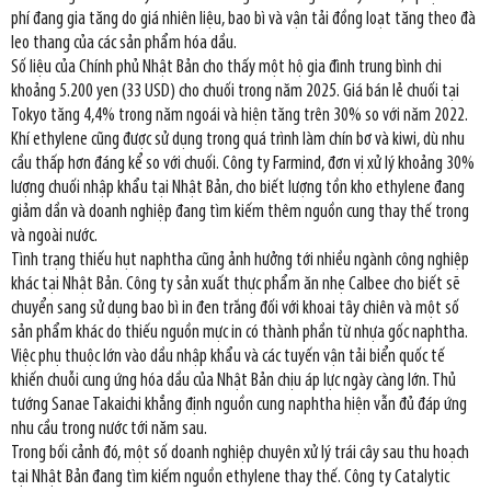
phí đang gia tăng do giá nhiên liệu, bao bì và vận tải đồng loạt tăng theo đà
leo thang của các sản phẩm hóa dầu.
Số liệu của Chính phủ Nhật Bản cho thấy một hộ gia đình trung bình chi
khoảng 5.200 yen (33 USD) cho chuối trong năm 2025. Giá bán lẻ chuối tại
Tokyo tăng 4,4% trong năm ngoái và hiện tăng trên 30% so với năm 2022.
Khí ethylene cũng được sử dụng trong quá trình làm chín bơ và kiwi, dù nhu
cầu thấp hơn đáng kể so với chuối. Công ty Farmind, đơn vị xử lý khoảng 30%
lượng chuối nhập khẩu tại Nhật Bản, cho biết lượng tồn kho ethylene đang
giảm dần và doanh nghiệp đang tìm kiếm thêm nguồn cung thay thế trong
và ngoài nước.
Tình trạng thiếu hụt naphtha cũng ảnh hưởng tới nhiều ngành công nghiệp
khác tại Nhật Bản. Công ty sản xuất thực phẩm ăn nhẹ Calbee cho biết sẽ
chuyển sang sử dụng bao bì in đen trắng đối với khoai tây chiên và một số
sản phẩm khác do thiếu nguồn mực in có thành phần từ nhựa gốc naphtha.
Việc phụ thuộc lớn vào dầu nhập khẩu và các tuyến vận tải biển quốc tế
khiến chuỗi cung ứng hóa dầu của Nhật Bản chịu áp lực ngày càng lớn. Thủ
tướng Sanae Takaichi khẳng định nguồn cung naphtha hiện vẫn đủ đáp ứng
nhu cầu trong nước tới năm sau.
Trong bối cảnh đó, một số doanh nghiệp chuyên xử lý trái cây sau thu hoạch
tại Nhật Bản đang tìm kiếm nguồn ethylene thay thế. Công ty Catalytic