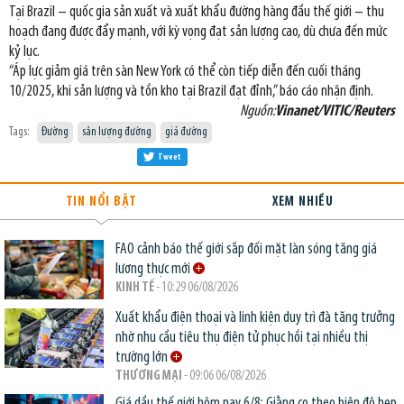
Tại Brazil – quốc gia sản xuất và xuất khẩu đường hàng đầu thế giới – thu
hoạch đang được đẩy mạnh, với kỳ vọng đạt sản lượng cao, dù chưa đến mức
kỷ lục.
“Áp lực giảm giá trên sàn New York có thể còn tiếp diễn đến cuối tháng
10/2025, khi sản lượng và tồn kho tại Brazil đạt đỉnh,” báo cáo nhận định.
Nguồn:
Vinanet/VITIC/Reuters
Tags:
Đường
sản lượng đường
giá đường
Tweet
TIN NỔI BẬT
XEM NHIỀU
FAO cảnh báo thế giới sắp đối mặt làn sóng tăng giá
lương thực mới
KINH TẾ
- 10:29 06/08/2026
Xuất khẩu điện thoại và linh kiện duy trì đà tăng trưởng
nhờ nhu cầu tiêu thụ điện tử phục hồi tại nhiều thị
trường lớn
THƯƠNG MẠI
- 09:06 06/08/2026
Giá dầu thế giới hôm nay 6/8: Giằng co theo biên độ hẹp