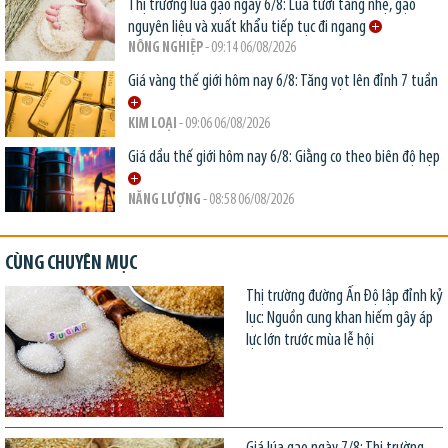
Thị trường lúa gạo ngày 6/8: Lúa tươi tăng nhẹ, gạo
nguyên liệu và xuất khẩu tiếp tục đi ngang
NÔNG NGHIỆP
- 09:14 06/08/2026
Giá vàng thế giới hôm nay 6/8: Tăng vọt lên đỉnh 7 tuần
KIM LOẠI
- 09:06 06/08/2026
Giá dầu thế giới hôm nay 6/8: Giằng co theo biên độ hẹp
NĂNG LƯỢNG
- 08:58 06/08/2026
CÙNG CHUYÊN MỤC
Thị trường đường Ấn Độ lập đỉnh kỷ
lục: Nguồn cung khan hiếm gây áp
lực lớn trước mùa lễ hội