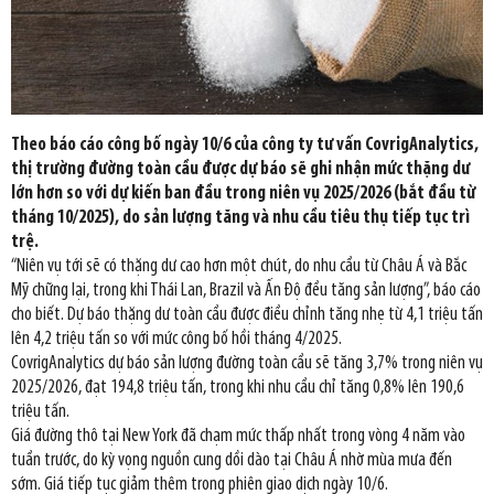
Theo báo cáo công bố ngày 10/6 của công ty tư vấn CovrigAnalytics,
thị trường đường toàn cầu được dự báo sẽ ghi nhận mức thặng dư
lớn hơn so với dự kiến ban đầu trong niên vụ 2025/2026 (bắt đầu từ
tháng 10/2025), do sản lượng tăng và nhu cầu tiêu thụ tiếp tục trì
trệ.
“Niên vụ tới sẽ có thặng dư cao hơn một chút, do nhu cầu từ Châu Á và Bắc
Mỹ chững lại, trong khi Thái Lan, Brazil và Ấn Độ đều tăng sản lượng”, báo cáo
cho biết. Dự báo thặng dư toàn cầu được điều chỉnh tăng nhẹ từ 4,1 triệu tấn
lên 4,2 triệu tấn so với mức công bố hồi tháng 4/2025.
CovrigAnalytics dự báo sản lượng đường toàn cầu sẽ tăng 3,7% trong niên vụ
2025/2026, đạt 194,8 triệu tấn, trong khi nhu cầu chỉ tăng 0,8% lên 190,6
triệu tấn.
Giá đường thô tại New York đã chạm mức thấp nhất trong vòng 4 năm vào
tuần trước, do kỳ vọng nguồn cung dồi dào tại Châu Á nhờ mùa mưa đến
sớm. Giá tiếp tục giảm thêm trong phiên giao dịch ngày 10/6.