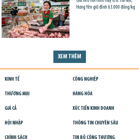
Giá heo hơi hôm nay 6/8: Hà Nội,
Hưng Yên giữ đỉnh 63.000 đồng/kg
XEM THÊM
KINH TẾ
CÔNG NGHIỆP
THƯƠNG MẠI
HÀNG HÓA
GIÁ CẢ
XÚC TIẾN KINH DOANH
HỘI NHẬP
THÔNG TIN CHUYÊN SÂU
CHÍNH SÁCH
TIN BỘ CÔNG THƯƠNG