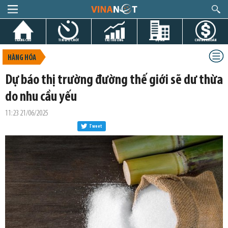
TRANG CHỦ
TIN GIỜ CHÓT
THỊ TRƯỜNG
DỰ ÁN
CHỨNG KHOÁN
HÀNG HÓA
Dự báo thị trường đường thế giới sẽ dư thừa
do nhu cầu yếu
11:23 21/06/2025
Tweet