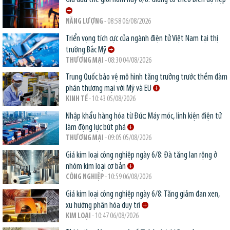
NĂNG LƯỢNG
- 08:58 06/08/2026
Triển vọng tích cực của ngành điện tử Việt Nam tại thị
trường Bắc Mỹ
THƯƠNG MẠI
- 08:30 04/08/2026
Trung Quốc bảo vệ mô hình tăng trưởng trước thềm đàm
phán thương mại với Mỹ và EU
KINH TẾ
- 10:43 05/08/2026
Nhập khẩu hàng hóa từ Đức: Máy móc, linh kiện điện tử
làm động lực bứt phá
THƯƠNG MẠI
- 09:05 05/08/2026
Giá kim loại công nghiệp ngày 6/8: Đà tăng lan rộng ở
nhóm kim loại cơ bản
CÔNG NGHIỆP
- 10:59 06/08/2026
Giá kim loại công nghiệp ngày 6/8: Tăng giảm đan xen,
xu hướng phân hóa duy trì
KIM LOẠI
- 10:47 06/08/2026