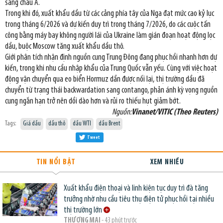
sang châu Á.
Trong khi đó, xuất khẩu dầu từ các cảng phía tây của Nga đạt mức cao kỷ lục
trong tháng 6/2026 và dự kiến duy trì trong tháng 7/2026, do các cuộc tấn
công bằng máy bay không người lái của Ukraine làm gián đoạn hoạt động lọc
dầu, buộc Moscow tăng xuất khẩu dầu thô.
Giới phân tích nhận định nguồn cung Trung Đông đang phục hồi nhanh hơn dự
kiến, trong khi nhu cầu nhập khẩu của Trung Quốc vẫn yếu. Cùng với việc hoạt
động vận chuyển qua eo biển Hormuz dần được nối lại, thị trường dầu đã
chuyển từ trạng thái backwardation sang contango, phản ánh kỳ vọng nguồn
cung ngắn hạn trở nên dồi dào hơn và rủi ro thiếu hụt giảm bớt.
Nguồn:
Vinanet/VITIC (Theo Reuters)
Tags:
Giá dầu
dầu thô
dầu WTI
dầu Brent
Tweet
TIN NỔI BẬT
XEM NHIỀU
Xuất khẩu điện thoại và linh kiện tục duy trì đà tăng
trưởng nhờ nhu cầu tiêu thụ điện tử phục hồi tại nhiều
thị trường lớn
THƯƠNG MẠI
- 43 phút trước