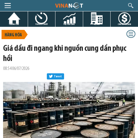
TRANG CHỦ
TIN GIỜ CHÓT
THỊ TRƯỜNG
DỰ ÁN
CHỨNG KHOÁN
HÀNG HÓA
Giá dầu đi ngang khi nguồn cung dần phục
hồi
08:54 06/07/2026
Tweet