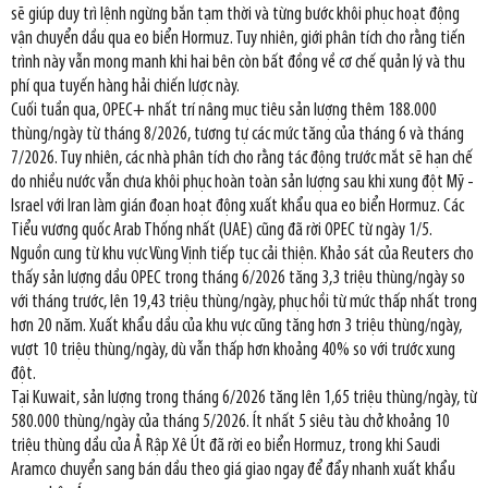
sẽ giúp duy trì lệnh ngừng bắn tạm thời và từng bước khôi phục hoạt động
vận chuyển dầu qua eo biển Hormuz. Tuy nhiên, giới phân tích cho rằng tiến
trình này vẫn mong manh khi hai bên còn bất đồng về cơ chế quản lý và thu
phí qua tuyến hàng hải chiến lược này.
Cuối tuần qua, OPEC+ nhất trí nâng mục tiêu sản lượng thêm 188.000
thùng/ngày từ tháng 8/2026, tương tự các mức tăng của tháng 6 và tháng
7/2026. Tuy nhiên, các nhà phân tích cho rằng tác động trước mắt sẽ hạn chế
do nhiều nước vẫn chưa khôi phục hoàn toàn sản lượng sau khi xung đột Mỹ -
Israel với Iran làm gián đoạn hoạt động xuất khẩu qua eo biển Hormuz. Các
Tiểu vương quốc Arab Thống nhất (UAE) cũng đã rời OPEC từ ngày 1/5.
Nguồn cung từ khu vực Vùng Vịnh tiếp tục cải thiện. Khảo sát của Reuters cho
thấy sản lượng dầu OPEC trong tháng 6/2026 tăng 3,3 triệu thùng/ngày so
với tháng trước, lên 19,43 triệu thùng/ngày, phục hồi từ mức thấp nhất trong
hơn 20 năm. Xuất khẩu dầu của khu vực cũng tăng hơn 3 triệu thùng/ngày,
vượt 10 triệu thùng/ngày, dù vẫn thấp hơn khoảng 40% so với trước xung
đột.
Tại Kuwait, sản lượng trong tháng 6/2026 tăng lên 1,65 triệu thùng/ngày, từ
580.000 thùng/ngày của tháng 5/2026. Ít nhất 5 siêu tàu chở khoảng 10
triệu thùng dầu của Ả Rập Xê Út đã rời eo biển Hormuz, trong khi Saudi
Aramco chuyển sang bán dầu theo giá giao ngay để đẩy nhanh xuất khẩu