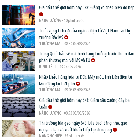
Giá dầu thế giới hôm nay 6/8: Giằng co theo biên độ hẹp
NĂNG LƯỢNG
- 50 phút trước
Triển vọng tích cực của ngành điện tử Việt Nam tại thị
trường Bắc Mỹ
THƯƠNG MẠI
- 08:30 04/08/2026
Trung Quốc bảo vệ mô hình tăng trưởng trước thềm đàm
phán thương mại với Mỹ và EU
KINH TẾ
- 10:43 05/08/2026
Nhập khẩu hàng hóa từ Đức: Máy móc, linh kiện điện tử
làm động lực bứt phá
THƯƠNG MẠI
- 09:05 05/08/2026
Giá dầu thế giới hôm nay 5/8: Giảm sâu xuống đáy ba
tuần
NĂNG LƯỢNG
- 08:53 05/08/2026
Thị trường lúa gạo ngày 6/8: Lúa tươi tăng nhẹ, gạo
nguyên liệu và xuất khẩu tiếp tục đi ngang
NÔNG NGHIỆP
- 35 phút trước