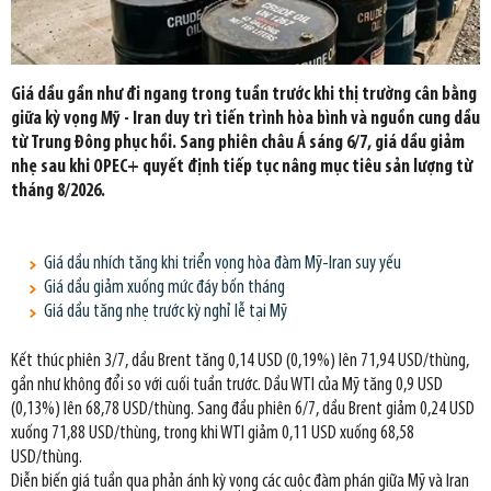
Giá dầu gần như đi ngang trong tuần trước khi thị trường cân bằng
giữa kỳ vọng Mỹ - Iran duy trì tiến trình hòa bình và nguồn cung dầu
từ Trung Đông phục hồi. Sang phiên châu Á sáng 6/7, giá dầu giảm
nhẹ sau khi OPEC+ quyết định tiếp tục nâng mục tiêu sản lượng từ
tháng 8/2026.
Giá dầu nhích tăng khi triển vọng hòa đàm Mỹ-Iran suy yếu
Giá dầu giảm xuống mức đáy bốn tháng
Giá dầu tăng nhẹ trước kỳ nghỉ lễ tại Mỹ
Kết thúc phiên 3/7, dầu Brent tăng 0,14 USD (0,19%) lên 71,94 USD/thùng,
gần như không đổi so với cuối tuần trước. Dầu WTI của Mỹ tăng 0,9 USD
(0,13%) lên 68,78 USD/thùng. Sang đầu phiên 6/7, dầu Brent giảm 0,24 USD
xuống 71,88 USD/thùng, trong khi WTI giảm 0,11 USD xuống 68,58
USD/thùng.
Diễn biến giá tuần qua phản ánh kỳ vọng các cuộc đàm phán giữa Mỹ và Iran