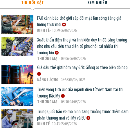
TIN NỔI BẬT
XEM NHIỀU
FAO cảnh báo thế giới sắp đối mặt làn sóng tăng giá
lương thực mới
KINH TẾ
- 10:29 06/08/2026
Xuất khẩu điện thoại và linh kiện duy trì đà tăng trưởng
nhờ nhu cầu tiêu thụ điện tử phục hồi tại nhiều thị
trường lớn
THƯƠNG MẠI
- 09:06 06/08/2026
Giá dầu thế giới hôm nay 6/8: Giằng co theo biên độ hẹp
NĂNG LƯỢNG
- 08:58 06/08/2026
Triển vọng tích cực của ngành điện tử Việt Nam tại thị
trường Bắc Mỹ
THƯƠNG MẠI
- 08:30 04/08/2026
Trung Quốc bảo vệ mô hình tăng trưởng trước thềm đàm
phán thương mại với Mỹ và EU
KINH TẾ
- 10:43 05/08/2026