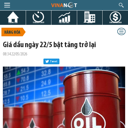
TRANG CHỦ
TIN GIỜ CHÓT
THỊ TRƯỜNG
DỰ ÁN
CHỨNG KHOÁN
HÀNG HÓA
Giá dầu ngày 22/5 bật tăng trở lại
08:34 22/05/2026
Tweet