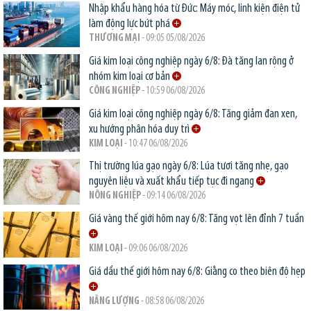
Nhập khẩu hàng hóa từ Đức: Máy móc, linh kiện điện tử
làm động lực bứt phá
THƯƠNG MẠI
- 09:05 05/08/2026
Giá kim loại công nghiệp ngày 6/8: Đà tăng lan rộng ở
nhóm kim loại cơ bản
CÔNG NGHIỆP
- 10:59 06/08/2026
Giá kim loại công nghiệp ngày 6/8: Tăng giảm đan xen,
xu hướng phân hóa duy trì
KIM LOẠI
- 10:47 06/08/2026
Thị trường lúa gạo ngày 6/8: Lúa tươi tăng nhẹ, gạo
nguyên liệu và xuất khẩu tiếp tục đi ngang
NÔNG NGHIỆP
- 09:14 06/08/2026
Giá vàng thế giới hôm nay 6/8: Tăng vọt lên đỉnh 7 tuần
KIM LOẠI
- 09:06 06/08/2026
Giá dầu thế giới hôm nay 6/8: Giằng co theo biên độ hẹp
NĂNG LƯỢNG
- 08:58 06/08/2026