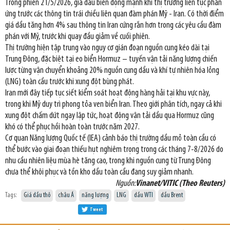
Trong phiên 21/5/2026, giá dầu biến động mạnh khi thị trường liên tục phản
ứng trước các thông tin trái chiều liên quan đàm phán Mỹ - Iran. Có thời điểm
giá dầu tăng hơn 4% sau thông tin Iran cứng rắn hơn trong các yêu cầu đàm
phán với Mỹ, trước khi quay đầu giảm về cuối phiên.
Thị trường hiện tập trung vào nguy cơ gián đoạn nguồn cung kéo dài tại
Trung Đông, đặc biệt tại eo biển Hormuz – tuyến vận tải năng lượng chiến
lược từng vận chuyển khoảng 20% nguồn cung dầu và khí tự nhiên hóa lỏng
(LNG) toàn cầu trước khi xung đột bùng phát.
Iran mới đây tiếp tục siết kiểm soát hoạt động hàng hải tại khu vực này,
trong khi Mỹ duy trì phong tỏa ven biển Iran. Theo giới phân tích, ngay cả khi
xung đột chấm dứt ngay lập tức, hoạt động vận tải dầu qua Hormuz cũng
khó có thể phục hồi hoàn toàn trước năm 2027.
Cơ quan Năng lượng Quốc tế (IEA) cảnh báo thị trường dầu mỏ toàn cầu có
thể bước vào giai đoạn thiếu hụt nghiêm trọng trong các tháng 7-8/2026 do
nhu cầu nhiên liệu mùa hè tăng cao, trong khi nguồn cung từ Trung Đông
chưa thể khôi phục và tồn kho dầu toàn cầu đang suy giảm nhanh.
Nguồn:
Vinanet/VITIC (Theo Reuters)
Tags:
Giá dầu thô
châu Á
năng lượng
LNG
dầu WTI
dầu Brent
Tweet