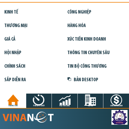
KINH TẾ
CÔNG NGHIỆP
THƯƠNG MẠI
HÀNG HÓA
GIÁ CẢ
XÚC TIẾN KINH DOANH
HỘI NHẬP
THÔNG TIN CHUYÊN SÂU
CHÍNH SÁCH
TIN BỘ CÔNG THƯƠNG
SẮP DIỄN RA
BẢN DESKTOP
TRANG CHỦ
TIN GIỜ CHÓT
THỊ TRƯỜNG
DỰ ÁN
CHỨNG KHOÁN