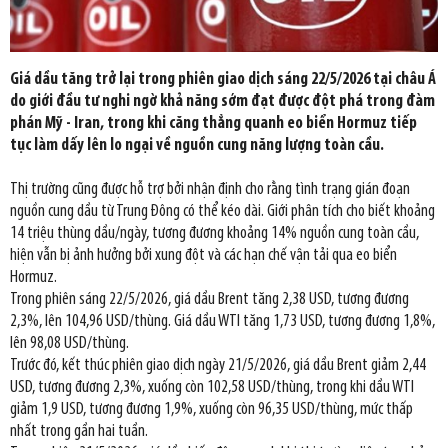
Giá dầu tăng trở lại trong phiên giao dịch sáng 22/5/2026 tại châu Á
do giới đầu tư nghi ngờ khả năng sớm đạt được đột phá trong đàm
phán Mỹ - Iran, trong khi căng thẳng quanh eo biển Hormuz tiếp
tục làm dấy lên lo ngại về nguồn cung năng lượng toàn cầu.
Thị trường cũng được hỗ trợ bởi nhận định cho rằng tình trạng gián đoạn
nguồn cung dầu từ Trung Đông có thể kéo dài. Giới phân tích cho biết khoảng
14 triệu thùng dầu/ngày, tương đương khoảng 14% nguồn cung toàn cầu,
hiện vẫn bị ảnh hưởng bởi xung đột và các hạn chế vận tải qua eo biển
Hormuz.
Trong phiên sáng 22/5/2026, giá dầu Brent tăng 2,38 USD, tương đương
2,3%, lên 104,96 USD/thùng. Giá dầu WTI tăng 1,73 USD, tương đương 1,8%,
lên 98,08 USD/thùng.
Trước đó, kết thúc phiên giao dịch ngày 21/5/2026, giá dầu Brent giảm 2,44
USD, tương đương 2,3%, xuống còn 102,58 USD/thùng, trong khi dầu WTI
giảm 1,9 USD, tương đương 1,9%, xuống còn 96,35 USD/thùng, mức thấp
nhất trong gần hai tuần.