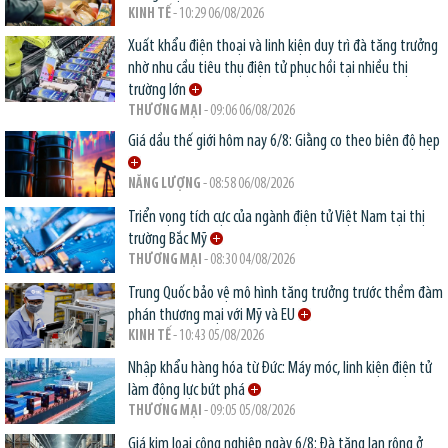
KINH TẾ
- 10:29 06/08/2026
Xuất khẩu điện thoại và linh kiện duy trì đà tăng trưởng
nhờ nhu cầu tiêu thụ điện tử phục hồi tại nhiều thị
trường lớn
THƯƠNG MẠI
- 09:06 06/08/2026
Giá dầu thế giới hôm nay 6/8: Giằng co theo biên độ hẹp
NĂNG LƯỢNG
- 08:58 06/08/2026
Triển vọng tích cực của ngành điện tử Việt Nam tại thị
trường Bắc Mỹ
THƯƠNG MẠI
- 08:30 04/08/2026
Trung Quốc bảo vệ mô hình tăng trưởng trước thềm đàm
phán thương mại với Mỹ và EU
KINH TẾ
- 10:43 05/08/2026
Nhập khẩu hàng hóa từ Đức: Máy móc, linh kiện điện tử
làm động lực bứt phá
THƯƠNG MẠI
- 09:05 05/08/2026
Giá kim loại công nghiệp ngày 6/8: Đà tăng lan rộng ở