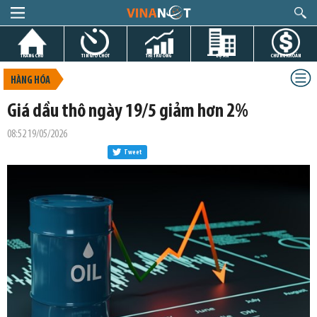
TRANG CHỦ
TIN GIỜ CHÓT
THỊ TRƯỜNG
DỰ ÁN
CHỨNG KHOÁN
HÀNG HÓA
Giá dầu thô ngày 19/5 giảm hơn 2%
08:52 19/05/2026
Tweet