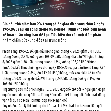
Giá dầu thô giảm hơn 2% trong phiên giao dịch sáng châu Á ngày
19/5/2026 sau khi Tổng thống Mỹ Donald Trump cho biết tạm hoãn
kế hoạch tấn công Iran để tạo điều kiện cho các cuộc đàm phán
nhằm chấm dứt xung đột tại Trung Đông.
Phiên sáng 19/5/2026, giá dầu Brent giao tháng 7/2026 giảm 3,01 USD,
tương đương 2,7%, xuống còn 109,09 USD/thùng. Giá dầu WTI giao tháng
6/2026 giảm 1,38 USD, tương đương 1,3%, xuống 107,28 USD/thùng.
Trước đó, kết thúc phiên giao dịch ngày 18/5/2026, giá dầu Brent tăng 2,84
USD, tương đương 2,6%, lên 112,10 USD/thùng, mức cao nhất kể từ đầu
tháng 5/2026 trong khi dầu WTI tăng 3,24 USD, tương đương 3,1%, lên
108,66 USD/thùng.
Thị trường dầu mỏ phiên ngày 18/5/2026 được hỗ trợ bởi lo ngại gián đoạn
nguồn cung do xung đột tại Trung Đông, đặc biệt trong bối cảnh hoạt động
vận tải qua eo biển Hormuz tiếp tục bị hạn chế.
Tuy nhiên, tâm lý thị trường dịu bớt sau khi Mỹ phát tín hiệu ưu tiên giải