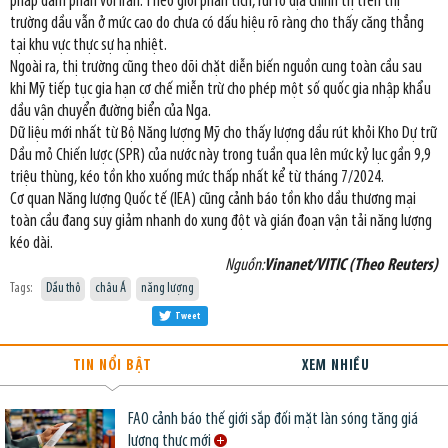
pháp đàm phán với Iran. Theo giới phân tích, rủi ro địa chính trị trên thị
trường dầu vẫn ở mức cao do chưa có dấu hiệu rõ ràng cho thấy căng thẳng
tại khu vực thực sự hạ nhiệt.
Ngoài ra, thị trường cũng theo dõi chặt diễn biến nguồn cung toàn cầu sau
khi Mỹ tiếp tục gia hạn cơ chế miễn trừ cho phép một số quốc gia nhập khẩu
dầu vận chuyển đường biển của Nga.
Dữ liệu mới nhất từ Bộ Năng lượng Mỹ cho thấy lượng dầu rút khỏi Kho Dự trữ
Dầu mỏ Chiến lược (SPR) của nước này trong tuần qua lên mức kỷ lục gần 9,9
triệu thùng, kéo tồn kho xuống mức thấp nhất kể từ tháng 7/2024.
Cơ quan Năng lượng Quốc tế (IEA) cũng cảnh báo tồn kho dầu thương mại
toàn cầu đang suy giảm nhanh do xung đột và gián đoạn vận tải năng lượng
kéo dài.
Nguồn:
Vinanet/VITIC (Theo Reuters)
Tags:
Dầu thô
châu Á
năng lượng
Tweet
TIN NỔI BẬT
XEM NHIỀU
FAO cảnh báo thế giới sắp đối mặt làn sóng tăng giá
lương thực mới