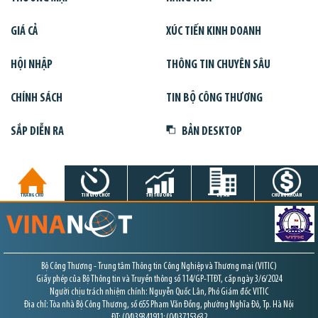
GIÁ CẢ
XÚC TIẾN KINH DOANH
HỘI NHẬP
THÔNG TIN CHUYÊN SÂU
CHÍNH SÁCH
TIN BỘ CÔNG THƯƠNG
SẮP DIỄN RA
BẢN DESKTOP
TRANG CHỦ
TIN GIỜ CHÓT
THỊ TRƯỜNG
DỰ ÁN
CHỨNG KHOÁN
Bộ Công Thương - Trung tâm Thông tin Công Nghiệp và Thương mại (VITIC)
Giấy phép của Bộ Thông tin và Truyền thông số 114/GP-TTĐT, cấp ngày 3/6/2024
Người chịu trách nhiệm chính: Nguyễn Quốc Lân, Phó Giám đốc VITIC
Địa chỉ: Tòa nhà Bộ Công Thương, số 655 Phạm Văn Đồng, phường Nghĩa Đô, Tp. Hà Nội
ĐT: (04)39341911; (04)37153632