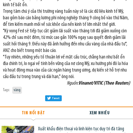
kinh tế bất ổn.
Trọng tâm chú ý của thị trường vàng tuần này sẽ là các dữ liệu kinh tế Mỹ,
bao gồm báo cáo bảng lương phi nông nghiệp tháng 9 công bố vào thứ Năm,
để tìm kiếm manh mối về sức khỏe của nền kinh tế lớn nhất thế giới.
"Kỳ vọng Fed sẽ tiếp tục cắt giảm lãi suất vào tháng tới đã giảm xuống còn
42% chỉ sau một đêm, từ mức cao gần 100% ngay sau quyết định giảm lãi
suất hồi tháng 9. Điều này đã ảnh hưởng đến nhu cầu vàng của nhà đầu tư",
ANZ cho biết trong một báo cáo.
"Tuy nhiên, những yếu tố thuận lợi về mặt cấu trúc, chẳng hạn như bất ổn
địa chính trị, lo ngại về tính bền vững của nợ công Mỹ, xu hướng phi đô la hóa
và hoạt động mua vào của các ngân hàng trung ương, dự kiến sẽ hỗ trợ nhu
cầu đầu tư trong trung và dài hạn," ông nói.
Nguồn:
Vinanet/VITIC (Theo Reuters)
Tags:
vàng
Tweet
TIN NỔI BẬT
XEM NHIỀU
Xuất khẩu điện thoại và linh kiện tục duy trì đà tăng