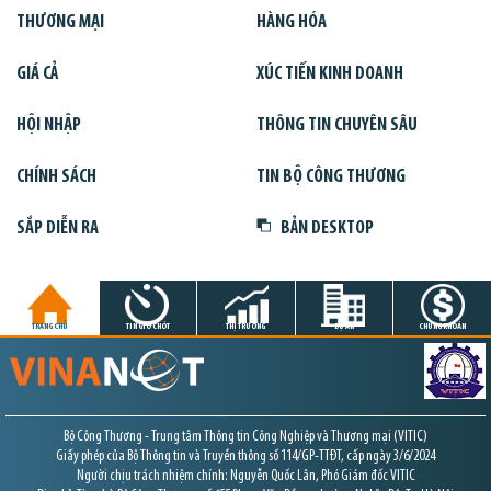
THƯƠNG MẠI
HÀNG HÓA
GIÁ CẢ
XÚC TIẾN KINH DOANH
HỘI NHẬP
THÔNG TIN CHUYÊN SÂU
CHÍNH SÁCH
TIN BỘ CÔNG THƯƠNG
SẮP DIỄN RA
BẢN DESKTOP
TRANG CHỦ
TIN GIỜ CHÓT
THỊ TRƯỜNG
DỰ ÁN
CHỨNG KHOÁN
Bộ Công Thương - Trung tâm Thông tin Công Nghiệp và Thương mại (VITIC)
Giấy phép của Bộ Thông tin và Truyền thông số 114/GP-TTĐT, cấp ngày 3/6/2024
Người chịu trách nhiệm chính: Nguyễn Quốc Lân, Phó Giám đốc VITIC