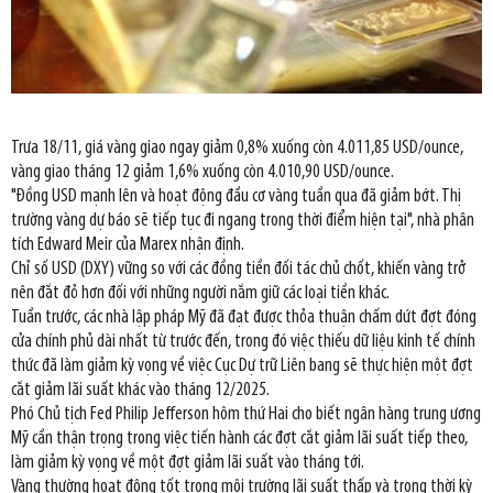
Trưa 18/11, giá vàng giao ngay giảm 0,8% xuống còn 4.011,85 USD/ounce,
vàng giao tháng 12 giảm 1,6% xuống còn 4.010,90 USD/ounce.
"Đồng USD mạnh lên và hoạt động đầu cơ vàng tuần qua đã giảm bớt. Thị
trường vàng dự báo sẽ tiếp tục đi ngang trong thời điểm hiện tại", nhà phân
tích Edward Meir của Marex nhận định.
Chỉ số USD (DXY) vững so với các đồng tiền đối tác chủ chốt, khiến vàng trở
nên đắt đỏ hơn đối với những người nắm giữ các loại tiền khác.
Tuần trước, các nhà lập pháp Mỹ đã đạt được thỏa thuận chấm dứt đợt đóng
cửa chính phủ dài nhất từ trước đến, trong đó việc thiếu dữ liệu kinh tế chính
thức đã làm giảm kỳ vọng về việc Cục Dự trữ Liên bang sẽ thực hiện một đợt
cắt giảm lãi suất khác vào tháng 12/2025.
Phó Chủ tịch Fed Philip Jefferson hôm thứ Hai cho biết ngân hàng trung ương
Mỹ cần thận trọng trong việc tiến hành các đợt cắt giảm lãi suất tiếp theo,
làm giảm kỳ vọng về một đợt giảm lãi suất vào tháng tới.
Vàng thường hoạt động tốt trong môi trường lãi suất thấp và trong thời kỳ