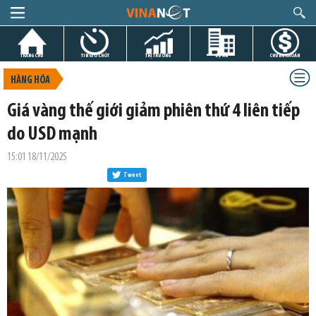
TRANG CHỦ
TIN GIỜ CHÓT
THỊ TRƯỜNG
DỰ ÁN
CHỨNG KHOÁN
HÀNG HÓA
Giá vàng thế giới giảm phiên thứ 4 liên tiếp
do USD mạnh
15:01 18/11/2025
Tweet