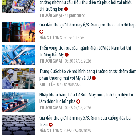
trưởng nhờ nhu cầu tiêu thụ điện tử phục hồi tại nhiều
thị trường lớn
THƯƠNG MẠI
- 44 phút trước
Giá dầu thế giới hôm nay 6/8: Giằng co theo biên độ hẹp
NĂNG LƯỢNG
- 51 phút trước
Triển vọng tích cực của ngành điện tử Việt Nam tại thị
trường Bắc Mỹ
THƯƠNG MẠI
- 08:30 04/08/2026
Trung Quốc bảo vệ mô hình tăng trưởng trước thềm đàm
phán thương mại với Mỹ và EU
KINH TẾ
- 10:43 05/08/2026
Nhập khẩu hàng hóa từ Đức: Máy móc, linh kiện điện tử
làm động lực bứt phá
THƯƠNG MẠI
- 09:05 05/08/2026
Giá dầu thế giới hôm nay 5/8: Giảm sâu xuống đáy ba
tuần
NĂNG LƯỢNG
- 08:53 05/08/2026