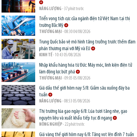
NĂNG LƯỢNG
- 37 phút trước
Triển vọng tích cực của ngành điện tử Việt Nam tại thị
trường Bắc Mỹ
THƯƠNG MẠI
- 08:30 04/08/2026
Trung Quốc bảo vệ mô hình tăng trưởng trước thềm đàm
phán thương mại với Mỹ và EU
KINH TẾ
- 10:43 05/08/2026
Nhập khẩu hàng hóa từ Đức: Máy móc, linh kiện điện tử
làm động lực bứt phá
THƯƠNG MẠI
- 09:05 05/08/2026
Giá dầu thế giới hôm nay 5/8: Giảm sâu xuống đáy ba
tuần
NĂNG LƯỢNG
- 08:53 05/08/2026
Thị trường lúa gạo ngày 6/8: Lúa tươi tăng nhẹ, gạo
nguyên liệu và xuất khẩu tiếp tục đi ngang
NÔNG NGHIỆP
- 22 phút trước
Giá vàng thế giới hôm nay 6/8: Tăng vọt lên đỉnh 7 tuần