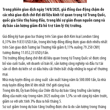
Trong phiên giao dịch ngày 14/8/2025, giá đồng dao động chậm do
các nhà giao dịch chờ đợi dữ liệu kinh tế quan trọng từ Trung Quốc,
quốc gia tiêu thụ hàng đầu, trong khi sự gián đoạn nguồn cung và
dự báo sản lượng giảm đã hỗ trợ tâm lý thị trường.
Giá đồng kỳ hạn giao ba tháng trên Sàn giao dịch Kim loại London tăng
0,31% lên 9.833 USD/tấn, trong khi hợp đồng đồng được giao dịch nhiều nhất
trên Sàn giao dịch Tương lai Thượng Hải giảm 0,11% xuống 79.250 CNY(
tương đương 11.052,23 USD)/tấn.
Thị trường đồng đang chờ đợi dữ liệu quan trọng từ Trung Quốc sẽ được công
bố vào cuối tuần, với doanh số bán lẻ, sản lượng công nghiệp và đầu tư tài
sản cố định dự kiến sẽ có dấu hiệu cải thiện bất chấp những lo ngại về thương
mại.
Nhà máy luyện đồng có công suất sản xuất hàng năm là 500.000 tấn, là nhà
máy luyện đồng đơn lẻ lớn nhất thế giới cùng loại.
Trong khi đó, Ủy ban Đồng của Chile đã hạ dự báo tăng trưởng sản lượng
đồng của nước này trong năm 2025 xuống còn 1,5% so với cùng kỳ năm trước,
giảm so với ước tính 3% đưa ra hồi tháng 5.
Sự sụt giảm trong dự báo tăng trưởng được cho là do sản lượng trong tháng