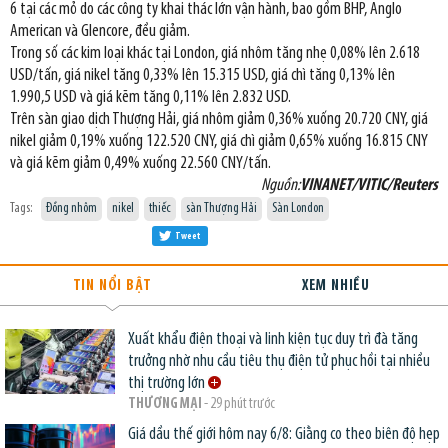
6 tại các mỏ do các công ty khai thác lớn vận hành, bao gồm BHP, Anglo
American và Glencore, đều giảm.
Trong số các kim loại khác tại London, giá nhôm tăng nhẹ 0,08% lên 2.618
USD/tấn, giá nikel tăng 0,33% lên 15.315 USD, giá chì tăng 0,13% lên
1.990,5 USD và giá kẽm tăng 0,11% lên 2.832 USD.
Trên sàn giao dịch Thượng Hải, giá nhôm giảm 0,36% xuống 20.720 CNY, giá
nikel giảm 0,19% xuống 122.520 CNY, giá chì giảm 0,65% xuống 16.815 CNY
và giá kẽm giảm 0,49% xuống 22.560 CNY/tấn.
Nguồn:
VINANET/VITIC/Reuters
Tags:
Đồng nhôm
nikel
thiếc
sàn Thượng Hải
Sàn London
Tweet
TIN NỔI BẬT
XEM NHIỀU
Xuất khẩu điện thoại và linh kiện tục duy trì đà tăng
trưởng nhờ nhu cầu tiêu thụ điện tử phục hồi tại nhiều
thị trường lớn
THƯƠNG MẠI
- 29 phút trước
Giá dầu thế giới hôm nay 6/8: Giằng co theo biên độ hẹp