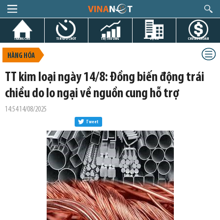
TRANG CHỦ
TIN GIỜ CHÓT
THỊ TRƯỜNG
DỰ ÁN
CHỨNG KHOÁN
HÀNG HÓA
TT kim loại ngày 14/8: Đồng biến động trái
chiều do lo ngại về nguồn cung hỗ trợ
14:54 14/08/2025
Tweet