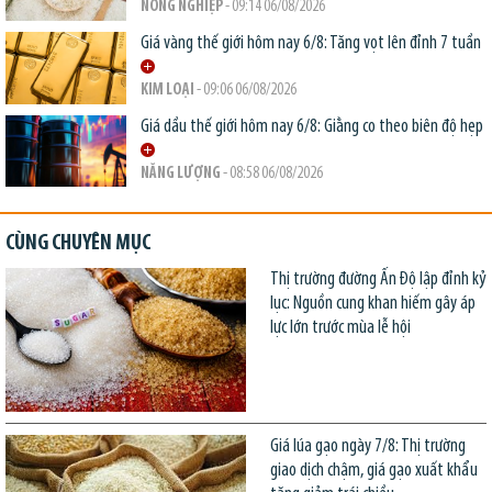
NÔNG NGHIỆP
- 09:14 06/08/2026
Giá vàng thế giới hôm nay 6/8: Tăng vọt lên đỉnh 7 tuần
KIM LOẠI
- 09:06 06/08/2026
Giá dầu thế giới hôm nay 6/8: Giằng co theo biên độ hẹp
NĂNG LƯỢNG
- 08:58 06/08/2026
CÙNG CHUYÊN MỤC
Thị trường đường Ấn Độ lập đỉnh kỷ
lục: Nguồn cung khan hiếm gây áp
lực lớn trước mùa lễ hội
Giá lúa gạo ngày 7/8: Thị trường
giao dịch chậm, giá gạo xuất khẩu