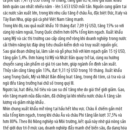
cà phê đạt 7,41 tỷ USD trong 10 tháng, tăng gần 62%, nhờ giá xuất khẩu
bình quân cao nhất nhiều năm - lên 5.653 USD mỗi tấn. Nguồn cung giảm tại
các nước sản xuất lớn, trong khi nhu cầu tăng ở châu Âu, đặc biệt Đức, Italy và
Tây Ban Nha, giúp giá cà phê Việt Nam tăng mạnh.
Trong khi đó, rau quả xuất khẩu 10 tháng đạt 7,09 tỷ USD, tăng 15% so với
cùng kỳ năm ngoái, Trung Quốc chiếm hơn 60% tổng kim ngạch. Xuất khẩu
sang Mỹ và các thị trường cao cấp cũng mở rộng khi doanh nghiệp trong nước
cải thiện năng lực đáp ứng tiêu chuẩn kiểm dịch và truy xuất nguồn gốc.
Sau giai đoạn chững lại, lâm sản và gỗ phục hồi với kim ngạch gần 15 tỷ USD,
tăng gần 5,4%. Đơn hàng từ Mỹ và Nhật Bản quay trở lại, cùng xu hướng
chuyển sang sản phẩm có giá trị cao hơn, giúp ngành ổn định sản xuất.
Thủy sản cũng tăng gần 13%, đạt 9,31 tỷ USD trong 10 tháng. Xuất khẩu
sang Trung Quốc, Mỹ và Nhật Bản đồng loạt tăng, trong đó tôm, cá tra và cá
ngừ đều tăng trưởng hai chữ số trong quý III.
Ngược lại, hạt điều, hồ tiêu và cao su chỉ tăng nhẹ do giá thế giới giảm. Gạo,
vốn tăng mạnh nửa đầu năm, đã chững lại khi nhiều nước châu Á tăng sản
lượng và giảm nhập khẩu .
Nhìn chung xuất khẩu mở rộng tại hầu hết khu vực. Châu Á chiếm gần một
nửa tổng kim ngạch, trong khi châu Âu và châu Phi tăng lần lượt 37,5% và
hơn 80%. Theo Bộ Nông nghiệp và Môi trường, kết quả này nhờ giá nông sản
thế giới duy trì ở mức cao, doanh nghiệp đẩy mạnh chế biến sâu, đa dạng hóa