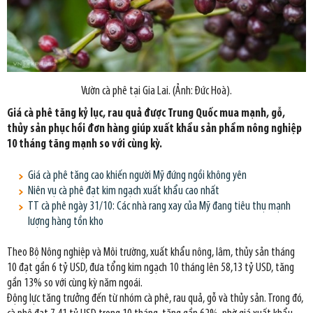
Vườn cà phê tại Gia Lai. (Ảnh: Đức Hoà).
Giá cà phê tăng kỷ lục, rau quả được Trung Quốc mua mạnh, gỗ,
thủy sản phục hồi đơn hàng giúp xuất khẩu sản phẩm nông nghiệp
10 tháng tăng mạnh so với cùng kỳ.
Giá cà phê tăng cao khiến người Mỹ đứng ngồi không yên
Niên vụ cà phê đạt kim ngạch xuất khẩu cao nhất
TT cà phê ngày 31/10: Các nhà rang xay của Mỹ đang tiêu thụ mạnh
lượng hàng tồn kho
Theo Bộ Nông nghiệp và Môi trường, xuất khẩu nông, lâm, thủy sản tháng
10 đạt gần 6 tỷ USD, đưa tổng kim ngạch 10 tháng lên 58,13 tỷ USD, tăng
gần 13% so với cùng kỳ năm ngoái.
Động lực tăng trưởng đến từ nhóm cà phê, rau quả, gỗ và thủy sản. Trong đó,