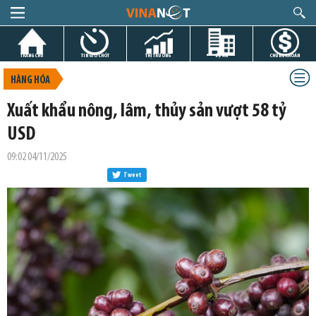
TRANG CHỦ
TIN GIỜ CHÓT
THỊ TRƯỜNG
DỰ ÁN
CHỨNG KHOÁN
HÀNG HÓA
Xuất khẩu nông, lâm, thủy sản vượt 58 tỷ
USD
09:02 04/11/2025
Tweet