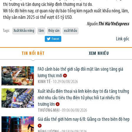
thị trường và tận dụng các hiệp định thương mại tự do.
Với tốc độ hiện nay, cơ quan này dự báo tổng kim ngạch xuất khẩu nông, lâm,
thủy sản năm 2025 có thể vượt 65 tỷ USD.
Nguồn:
Thi Hà/VnExpress
Tags:
Xuất khẩu nông
lâm
thủy sản
xuất khẩu
Link gốc
Tweet
TIN NỔI BẬT
XEM NHIỀU
FAO cảnh báo thế giới sắp đối mặt làn sóng tăng giá
lương thực mới
KINH TẾ
- 10:29 06/08/2026
Xuất khẩu điện thoại và linh kiện duy trì đà tăng trưởng
nhờ nhu cầu tiêu thụ điện tử phục hồi tại nhiều thị
trường lớn
THƯƠNG MẠI
- 09:06 06/08/2026
Giá dầu thế giới hôm nay 6/8: Giằng co theo biên độ hẹp