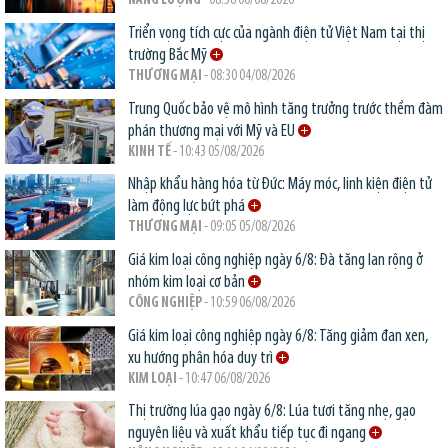
NĂNG LƯỢNG
- 08:58 06/08/2026
Triển vọng tích cực của ngành điện tử Việt Nam tại thị
trường Bắc Mỹ
THƯƠNG MẠI
- 08:30 04/08/2026
Trung Quốc bảo vệ mô hình tăng trưởng trước thềm đàm
phán thương mại với Mỹ và EU
KINH TẾ
- 10:43 05/08/2026
Nhập khẩu hàng hóa từ Đức: Máy móc, linh kiện điện tử
làm động lực bứt phá
THƯƠNG MẠI
- 09:05 05/08/2026
Giá kim loại công nghiệp ngày 6/8: Đà tăng lan rộng ở
nhóm kim loại cơ bản
CÔNG NGHIỆP
- 10:59 06/08/2026
Giá kim loại công nghiệp ngày 6/8: Tăng giảm đan xen,
xu hướng phân hóa duy trì
KIM LOẠI
- 10:47 06/08/2026
Thị trường lúa gạo ngày 6/8: Lúa tươi tăng nhẹ, gạo
nguyên liệu và xuất khẩu tiếp tục đi ngang