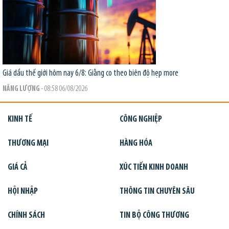
Giá dầu thế giới hôm nay 6/8: Giằng co theo biên độ hẹp
more
NĂNG LƯỢNG
- 08:58 06/08/2026
KINH TẾ
CÔNG NGHIỆP
THƯƠNG MẠI
HÀNG HÓA
GIÁ CẢ
XÚC TIẾN KINH DOANH
HỘI NHẬP
THÔNG TIN CHUYÊN SÂU
CHÍNH SÁCH
TIN BỘ CÔNG THƯƠNG