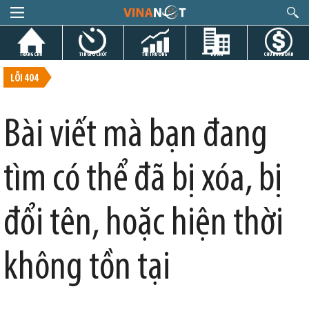
TRANG CHỦ
TIN GIỜ CHÓT
THỊ TRƯỜNG
DỰ ÁN
CHỨNG KHOÁN
LỖI 404
Bài viết mà bạn đang
tìm có thể đã bị xóa, bị
đổi tên, hoặc hiện thời
không tồn tại