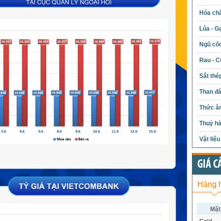
Hóa chấ
Lúa - G
Ngũ cố
Rau - C
Sắt thé
Than đ
Thức ăn
Thuỷ hả
Vật liệ
GIÁ C
Hàng 
Mặt