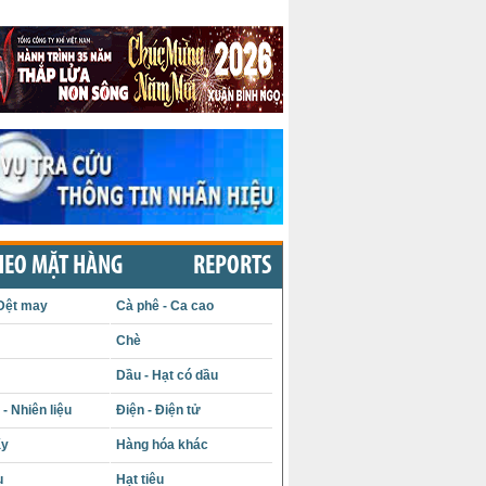
HEO MẶT HÀNG
REPORTS
Dệt may
Cà phê - Ca cao
Chè
Dầu - Hạt có dầu
- Nhiên liệu
Điện - Điện tử
ấy
Hàng hóa khác
u
Hạt tiêu