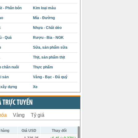
t - Phân bón
Kim loại màu
ạo
Mía - Đường
c
Nhựa - Chất dẻo
ủ - Quả
Rượu - Bia - NGK
p
Sữa, sản phẩm sữa
á
Thịt, sản phẩm thịt
 chăn nuôi
Thực phẩm
i sản
Vàng - Bạc - Đá quý
u xây dựng
Xe
Ả TRỰC TUYẾN
hóa
Vàng
Tỷ giá
 hàng
Giá USD
Thay đổi