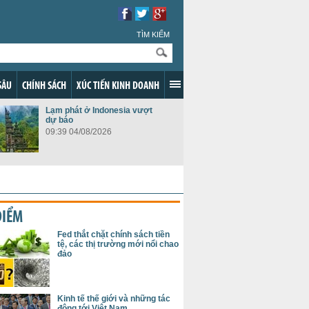
TÌM KIẾM
SÂU
CHÍNH SÁCH
XÚC TIẾN KINH DOANH
Lạm phát ở Indonesia vượt
dự báo
09:39 04/08/2026
ĐIỂM
Fed thắt chặt chính sách tiền
tệ, các thị trường mới nổi chao
đảo
Kinh tế thế giới và những tác
động tới Việt Nam