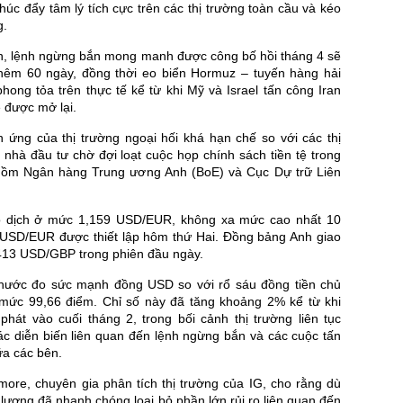
húc đẩy tâm lý tích cực trên các thị trường toàn cầu và kéo
g.
n, lệnh ngừng bắn mong manh được công bố hồi tháng 4 sẽ
hêm 60 ngày, đồng thời eo biển Hormuz – tuyến hàng hải
ong tỏa trên thực tế kể từ khi Mỹ và Israel tấn công Iran
ẽ được mở lại.
n ứng của thị trường ngoại hối khá hạn chế so với các thị
 nhà đầu tư chờ đợi loạt cuộc họp chính sách tiền tệ trong
gồm Ngân hàng Trung ương Anh (BoE) và Cục Dự trữ Liên
o dịch ở mức 1,159 USD/EUR, không xa mức cao nhất 10
 USD/EUR được thiết lập hôm thứ Hai. Đồng bảng Anh giao
413 USD/GBP trong phiên đầu ngày.
hước đo sức mạnh đồng USD so với rổ sáu đồng tiền chủ
mức 99,66 điểm. Chỉ số này đã tăng khoảng 2% kể từ khi
phát vào cuối tháng 2, trong bối cảnh thị trường liên tục
ác diễn biến liên quan đến lệnh ngừng bắn và các cuộc tấn
ữa các bên.
ore, chuyên gia phân tích thị trường của IG, cho rằng dù
 lượng đã nhanh chóng loại bỏ phần lớn rủi ro liên quan đến