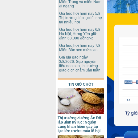
Miền Trung và miền Nam
đi ngang
Giá heo hơi hôm nay 5/8:
Thị trường tiếp tục lùi nhẹ
tại nhiều nơi
Giá heo hơi hôm nay 6/8:
Hà Nội, Hưng Yên giữ
đỉnh 63.000 đồng/kg
Giá heo hơi hôm nay 7/8:
Miền Bắc neo mức cao
Giá lúa gạo ngày
3/8/2026: Gạo nguyên
liệu neo cao, thị trường
giao dịch chậm đầu tuần
TIN GIỜ CHÓT
Thị trường đường Ấn Độ
lập đỉnh kỷ lục: Nguồn
cung khan hiếm gây áp
lực lớn trước mùa lễ hội