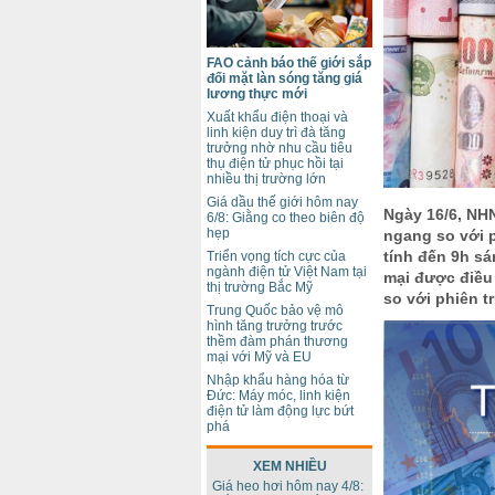
FAO cảnh báo thế giới sắp
đối mặt làn sóng tăng giá
lương thực mới
Xuất khẩu điện thoại và
linh kiện duy trì đà tăng
trưởng nhờ nhu cầu tiêu
thụ điện tử phục hồi tại
nhiều thị trường lớn
Giá dầu thế giới hôm nay
Ngày 16/6, NHN
6/8: Giằng co theo biên độ
hẹp
ngang so với 
tính đến 9h sá
Triển vọng tích cực của
ngành điện tử Việt Nam tại
mại được điều
thị trường Bắc Mỹ
so với phiên t
Trung Quốc bảo vệ mô
hình tăng trưởng trước
thềm đàm phán thương
mại với Mỹ và EU
Nhập khẩu hàng hóa từ
Đức: Máy móc, linh kiện
điện tử làm động lực bứt
phá
XEM NHIỀU
Giá heo hơi hôm nay 4/8: