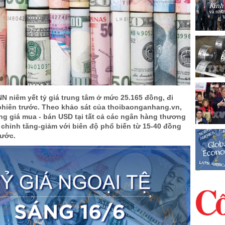
N niêm yết tỷ giá trung tâm ở mức 25.165 đồng, đi
phiên trước. Theo khảo sát của thoibaonganhang.vn,
ng giá mua - bán USD tại tất cả các ngân hàng thương
 chỉnh tăng-giảm với biên độ phổ biến từ 15-40 đồng
rước.