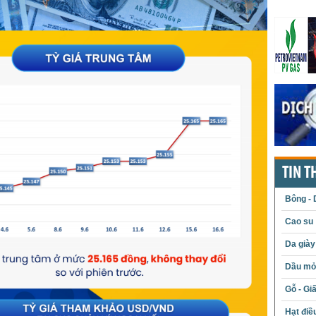
TIN T
Bông - 
Cao su
Da giày
Dầu mỏ 
Gỗ - Gi
Hạt điề