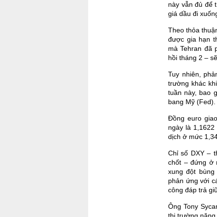
này vẫn đủ để t
giá dầu đi xuốn
Theo thỏa thuậ
được gia hạn t
mà Tehran đã ph
hồi tháng 2 – s
Tuy nhiên, phả
trường khác khi
tuần này, bao 
bang Mỹ (Fed).
Đồng euro gia
ngày là 1,1622
dịch ở mức 1,3
Chỉ số DXY – t
chốt – đứng ở 
xung đột bùng 
phản ứng với c
công đáp trả gi
Ông Tony Sycam
thị trường năng