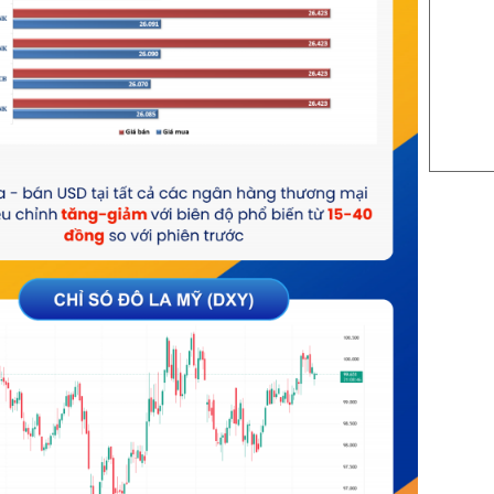
US Sug
US Cott
London
US Coc
Rough 
Nguồn Fi