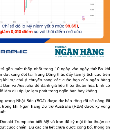
rì gần mức thấp nhất trong 10 ngày vào ngày thứ Ba khi
 dứt xung đột tại Trung Đông thúc đẩy tâm lý tích cực trên
ong khi sự chú ý chuyển sang các cuộc họp của ngân hàng
 Bản và Australia để đánh giá liệu thỏa thuận hòa bình có
ể làm dịu áp lực lạm phát trong ngắn hạn hay không.
g ương Nhật Bản (BOJ) được dự báo rộng rãi sẽ nâng lãi
, trong khi Ngân hàng Dự trữ Australia (RBA) được kỳ vọng
uất.
Donald Trump cho biết Mỹ và Iran đã ký một thỏa thuận sơ
t cuộc chiến. Dù các chi tiết chưa được công bố, thông tin