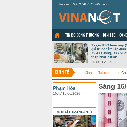
Thứ sáu, 07/08/2026 23:28 GMT + 7
TIN BỘ CÔNG THƯƠNG
KINH TẾ
CÔNG
Tỷ giá USD hôm nay (6
giá trung tâm lập đỉnh
25.433 đồng, DXY xu
thấp nhất 7 tuần
10:08 06/08/2026
KINH TẾ
Kinh tế - Tài chính
Ch
Sáng 16/
Phạm Hòa
15:47 16/06/2026
NỔI BẬT TRANG CHỦ